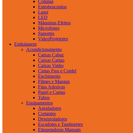
Colunas
Estroboscopios
Laser
LED
Máquinas Efeitos
Microfones
Suportes
VideoProjetores
Embalagem
Acondicionamento
Caixas Cabaz
Caixas Cartao
Caixas Vinho
Cintas Fios e Cordel
Enchimento
Filmes e Mangas
Fitas Adesivas
Papel e Cartao
Tubos
Equipamentos
Agrafadores
Cortantes
Desenroladores
Escadotes e Tamboretes
Etiquetadoras Manuais