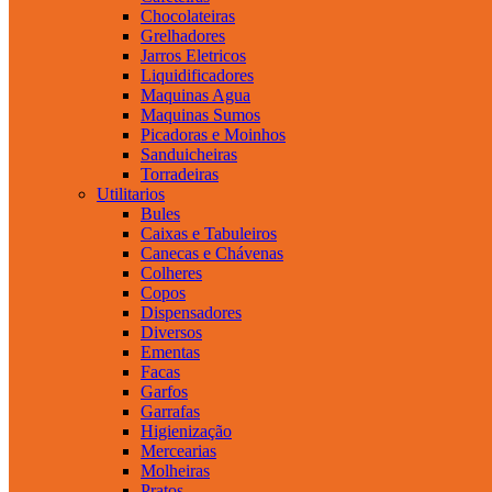
Chocolateiras
Grelhadores
Jarros Eletricos
Liquidificadores
Maquinas Agua
Maquinas Sumos
Picadoras e Moinhos
Sanduicheiras
Torradeiras
Utilitarios
Bules
Caixas e Tabuleiros
Canecas e Chávenas
Colheres
Copos
Dispensadores
Diversos
Ementas
Facas
Garfos
Garrafas
Higienização
Mercearias
Molheiras
Pratos