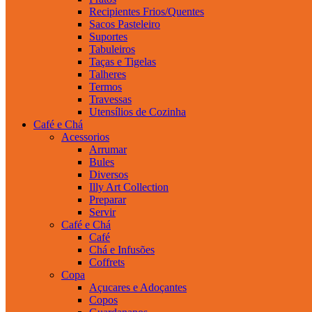
Recipientes Frios/Quentes
Sacos Pasteleiro
Suportes
Tabuleiros
Taças e Tigelas
Talheres
Termos
Travessas
Utensílios de Cozinha
Café e Chá
Acessorios
Arrumar
Bules
Diversos
Illy Art Collection
Preparar
Servir
Café e Chá
Café
Chá e Infusões
Coffrets
Copa
Açucares e Adoçantes
Copos