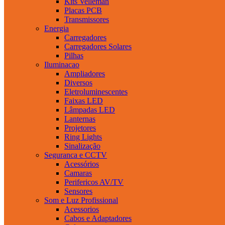
Kits Velleman
Placas PCB
Transmissores
Energia
Carregadores
Carregadores Solares
Pilhas
Iluminacao
Ampliadores
Diversos
Eletroluminescentes
Faixas LED
Lâmpadas LED
Lanternas
Projetores
Ring Lights
Sinalização
Seguranca e CCTV
Acessórios
Camaras
Perifericos AV/TV
Sensores
Som e Luz Profissional
Acessorios
Cabos e Adaptadores