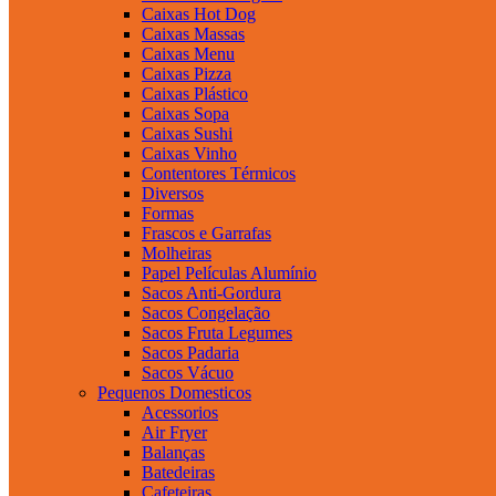
Caixas Hot Dog
Caixas Massas
Caixas Menu
Caixas Pizza
Caixas Plástico
Caixas Sopa
Caixas Sushi
Caixas Vinho
Contentores Térmicos
Diversos
Formas
Frascos e Garrafas
Molheiras
Papel Películas Alumínio
Sacos Anti-Gordura
Sacos Congelação
Sacos Fruta Legumes
Sacos Padaria
Sacos Vácuo
Pequenos Domesticos
Acessorios
Air Fryer
Balanças
Batedeiras
Cafeteiras