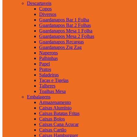
Descartaveis
Copos
Diversos
Guardanapos Bar 1 Folha
Guardanapos Bar 2 Folhas
Guardanapos Mesa 1 Folha
Guardanapos Mesa 2 Folhas
Guardanapos Recargas
Guardanapos Zig Zag
Naperons
Palhinhas
Papel
Pratos
Saladeiras
Taças e Tigelas
Talheres
Toalhas Mesa
Embalagens
Armazenamento
Caixas Alumínio
Caixas Batatas Fritas
Caixas Bolos
Caixas Cana Açucar
Caixas Cartão
Caixas Hamburguer