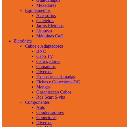
Guardanapos
Mexedores
Equipamentos
Acessórios
Cafeteiras
Jarros Eletricos
Limpeza
Máquinas Café
Eletrónica
Cabos e Adaptadores
BNC
Cabo TV
Carregadores
Comandos
Diversos
Extensoes e Tomadas
Fichas e Conectores DC
Mangas
Organizacao Cabos
Rca Scart S-vhs
Componentes
Auto
Condensadores
Conectores
Diversos