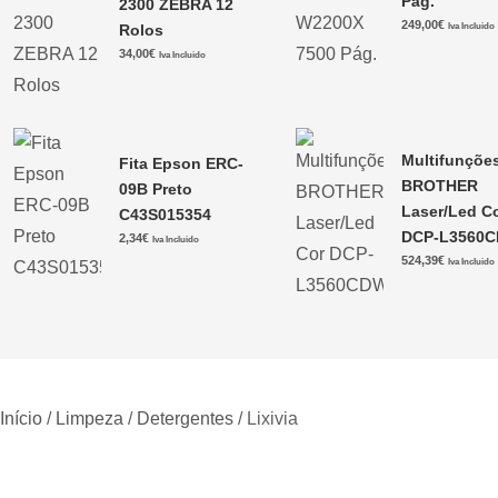
Pág.
2300 ZEBRA 12
249,00
€
Rolos
Iva Incluido
34,00
€
Iva Incluido
Multifunçõe
Fita Epson ERC-
BROTHER
09B Preto
Laser/Led C
C43S015354
DCP-L3560
2,34
€
Iva Incluido
524,39
€
Iva Incluido
Início
/
Limpeza
/
Detergentes
/ Lixivia