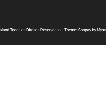
aland Todos os Direitos Reservados.
|
Theme: Shopay by
Myst