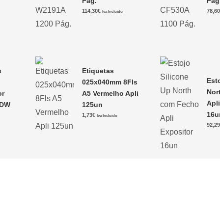
Pág.
Pág
114,30
€
78,6
Iva Incluido
s
Etiquetas
Est
025x040mm 8Fls
Nor
or
A5 Vermelho Apli
Apl
CDW
125un
16u
1,73
€
Iva Incluido
92,2