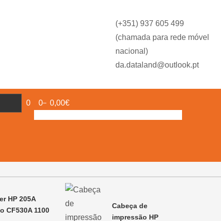
(+351) 937 605 499
(chamada para rede móvel
nacional)
da.dataland@outlook.pt
0
0
0,00€
er HP 205A
Cabeça de
to CF530A 1100
impressão HP