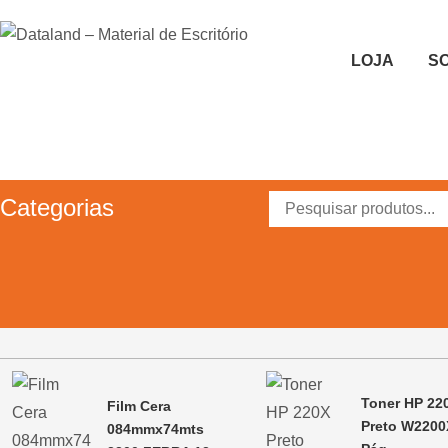
Skip
to
Dataland – Material de Escritório
LOJA
S
Material de Escritório
content
Categorias
Toner HP 22
Film Cera
Preto W2200
084mmx74mts