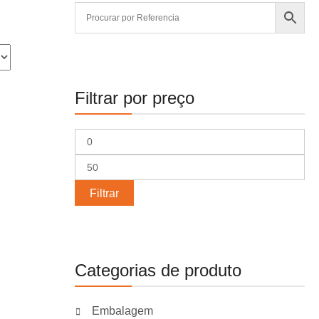
Filtrar por preço
Preço
mínimo
Preço
máximo
Filtrar
Categorias de produto
Embalagem