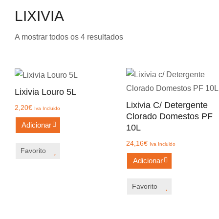
LIXIVIA
Ordenado
A mostrar todos os 4 resultados
por
mais
recentes
Lixivia Louro 5L
Lixivia C/ Detergente
2,20
€
Iva Incluido
Clorado Domestos PF
Adicionar
10L
24,16
€
Iva Incluido
Favorito
Adicionar
Favorito