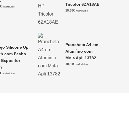
.
Tricolor 6ZA18AE
0
€
Iva Incluido
19,35
€
Iva Incluido
Prancheta A4 em
ojo Silicone Up
Alumínio com
th com Fecho
Mola Apli 13782
i Expositor
10,81
€
Iva Incluido
n
9
€
Iva Incluido