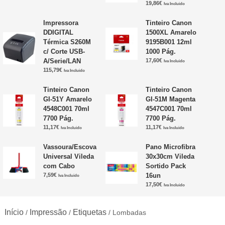
19,86
€
Iva Incluido
Impressora
Tinteiro Canon
DDIGITAL
1500XL Amarelo
Térmica S260M
9195B001 12ml
c/ Corte USB-
1000 Pág.
A/Serie/LAN
17,60
€
Iva Incluido
115,79
€
Iva Incluido
Tinteiro Canon
Tinteiro Canon
GI-51Y Amarelo
GI-51M Magenta
4548C001 70ml
4547C001 70ml
7700 Pág.
7700 Pág.
11,17
€
11,17
€
Iva Incluido
Iva Incluido
Vassoura/Escova
Pano Microfibra
Universal Vileda
30x30cm Vileda
com Cabo
Sortido Pack
7,59
€
16un
Iva Incluido
17,50
€
Iva Incluido
Início
Impressão
Etiquetas
/
/
/ Lombadas