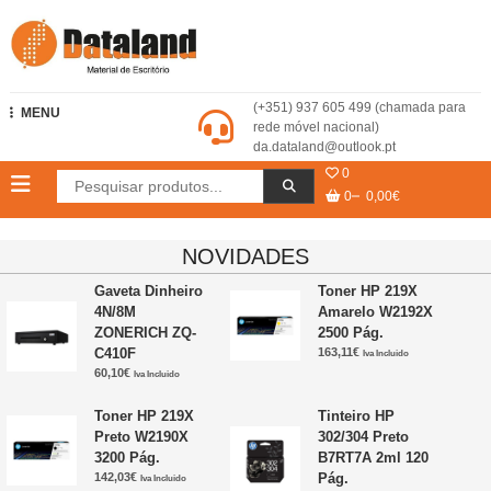
Skip
to
content
Dataland – Material de Escritório
(+351) 937 605 499 (chamada para
MENU
rede móvel nacional)
da.dataland@outlook.pt
0
0
0,00€
NOVIDADES
Gaveta Dinheiro
Toner HP 219X
4N/8M
Amarelo W2192X
ZONERICH ZQ-
2500 Pág.
C410F
163,11
€
Iva Incluido
60,10
€
Iva Incluido
Toner HP 219X
Tinteiro HP
Preto W2190X
302/304 Preto
3200 Pág.
B7RT7A 2ml 120
142,03
€
Pág.
Iva Incluido