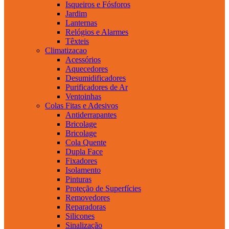
Isqueiros e Fósforos
Jardim
Lanternas
Relógios e Alarmes
Têxteis
Climatizacao
Acessórios
Aquecedores
Desumidificadores
Purificadores de Ar
Ventoinhas
Colas Fitas e Adesivos
Antiderrapantes
Bricolage
Bricolage
Cola Quente
Dupla Face
Fixadores
Isolamento
Pinturas
Proteção de Superfícies
Removedores
Reparadoras
Silicones
Sinalização