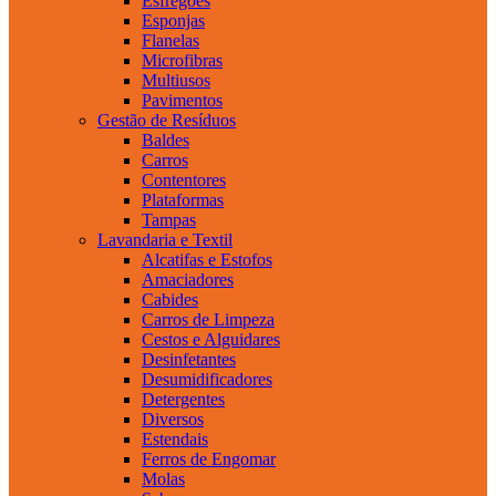
Esfregões
Esponjas
Flanelas
Microfibras
Multiusos
Pavimentos
Gestão de Resíduos
Baldes
Carros
Contentores
Plataformas
Tampas
Lavandaria e Textil
Alcatifas e Estofos
Amaciadores
Cabides
Carros de Limpeza
Cestos e Alguidares
Desinfetantes
Desumidificadores
Detergentes
Diversos
Estendais
Ferros de Engomar
Molas