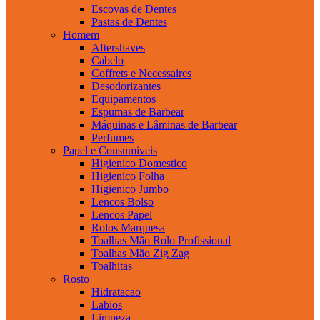
Escovas de Dentes
Pastas de Dentes
Homem
Aftershaves
Cabelo
Coffrets e Necessaires
Desodorizantes
Equipamentos
Espumas de Barbear
Máquinas e Lâminas de Barbear
Perfumes
Papel e Consumiveis
Higienico Domestico
Higienico Folha
Higienico Jumbo
Lencos Bolso
Lencos Papel
Rolos Marquesa
Toalhas Mão Rolo Profissional
Toalhas Mão Zig Zag
Toalhitas
Rosto
Hidratacao
Labios
Limpeza