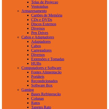
Telas de Projecao
Ventoinhas
Armazenamento
Cartões de Memória
CDs e DVDs
Discos Externos
Diversos
Pen Drives
Cabos e Adaptadores
Adaptadores
Cabos
Carregadores
Diversos
Extensões e Tomadas
HUBs
Computadores e Software
Fontes Alimentação
Portáteis
Recondicionados
Software Box
Gaming
Bases Refrigeração
Colunas
Ratos
Tapetes Rato