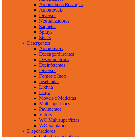
Automáticos Recargas
Automóveis
Diversos
Neutralizadores
Saquetas
Sprays
Sticks
Detergentes
Automóveis
Desengordurantes
Desentupidores
Desinfetantes
Diversos
Fornos e Inox
Inseticidas
Lixivia
Loiça
Moveis e Madeiras
Multisuperficies
Pavimentos
Vidros
WC Multisuperficies
WC Sanitarios
Dispensadores
Coberturas Sanitárias