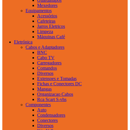
Guardanapos
Mexedores
Equipamentos
Acessórios
Cafeteiras
Jarros Eletricos
Limpeza
Máquinas Café
Eletrónica
Cabos e Adaptadores
BNC
Cabo TV
Carregadores
Comandos
Diversos
Extensoes e Tomadas
Fichas e Conectores DC
Mangas
Organizacao Cabos
Rca Scart S-vhs
Componentes
Auto
Condensadores
Conectores
Diversos