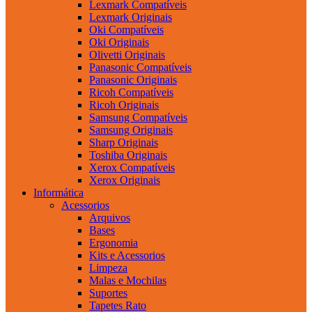
Lexmark Compatíveis
Lexmark Originais
Oki Compatíveis
Oki Originais
Olivetti Originais
Panasonic Compatíveis
Panasonic Originais
Ricoh Compatíveis
Ricoh Originais
Samsung Compatíveis
Samsung Originais
Sharp Originais
Toshiba Originais
Xerox Compatíveis
Xerox Originais
Informática
Acessorios
Arquivos
Bases
Ergonomia
Kits e Acessorios
Limpeza
Malas e Mochilas
Suportes
Tapetes Rato