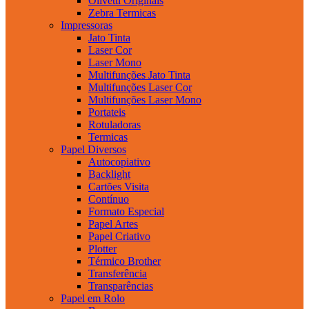
Olivetti Originais
Zebra Termicas
Impressoras
Jato Tinta
Laser Cor
Laser Mono
Multifunções Jato Tinta
Multifunções Laser Cor
Multifunções Laser Mono
Portateis
Rotuladoras
Termicas
Papel Diversos
Autocopiativo
Backlight
Cartões Visita
Contínuo
Formato Especial
Papel Artes
Papel Criativo
Plotter
Térmico Brother
Transferência
Transparências
Papel em Rolo