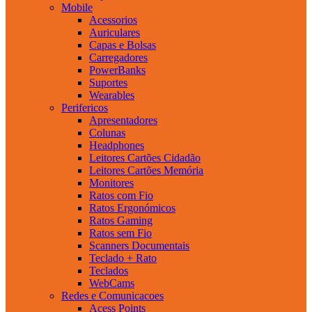
Mobile
Acessorios
Auriculares
Capas e Bolsas
Carregadores
PowerBanks
Suportes
Wearables
Perifericos
Apresentadores
Colunas
Headphones
Leitores Cartões Cidadão
Leitores Cartões Memória
Monitores
Ratos com Fio
Ratos Ergonómicos
Ratos Gaming
Ratos sem Fio
Scanners Documentais
Teclado + Rato
Teclados
WebCams
Redes e Comunicacoes
Acess Points