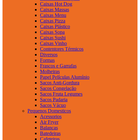
Caixas Hot Dog
Caixas Massas
Caixas Menu
Caixas Pizza
Caixas Plástico
Caixas Sopa
Caixas Sushi
Caixas Vinho
Contentores Térmicos
Diversos
Formas
Frascos e Garrafas
Molheiras
Papel Películas Alumínio
Sacos Anti-Gordura
Sacos Congelação
Sacos Fruta Legumes
Sacos Padaria
Sacos Vácuo
Pequenos Domesticos
Acessorios
Air Fryer
Balanças
Batedeiras
Cafeteiras