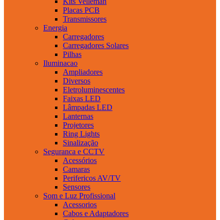
Kits Velleman
Placas PCB
Transmissores
Energia
Carregadores
Carregadores Solares
Pilhas
Iluminacao
Ampliadores
Diversos
Eletroluminescentes
Faixas LED
Lâmpadas LED
Lanternas
Projetores
Ring Lights
Sinalização
Seguranca e CCTV
Acessórios
Camaras
Perifericos AV/TV
Sensores
Som e Luz Profissional
Acessorios
Cabos e Adaptadores