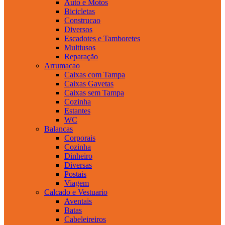
Auto e Motos
Bicicletas
Construcao
Diversos
Escadotes e Tamboretes
Multiusos
Reparação
Arrumacao
Caixas com Tampa
Caixas Gavetas
Caixas sem Tampa
Cozinha
Estantes
WC
Balancas
Corporais
Cozinha
Dinheiro
Diversas
Postais
Viagem
Calcado e Vestuario
Aventais
Batas
Cabeleireiros