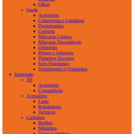
Olhos
Saude
Acessorios
Compressas e Ligaduras
Desinfetantes
Geriatria
Máscaras Criança
Máscaras Descartáveis
Ortopedia
Pensos e Adesivos
Primeiros Socorros
Soro Fisiologico
Termómetros e Oxímetros
Impressão
3D
Acessórios
Consumíveis
Acessórios
Laser
Rotuladoras
Termicas
Carimbos
Brother
Máquinas
Tintas Carimbos