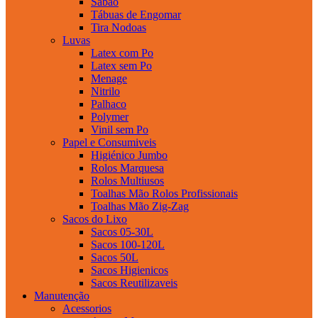
Sabao
Tábuas de Engomar
Tira Nodoas
Luvas
Latex com Po
Latex sem Po
Menage
Nitrilo
Palhaco
Polymer
Vinil sem Po
Papel e Consumiveis
Higiénico Jumbo
Rolos Marquesa
Rolos Multiusos
Toalhas Mão Rolos Profissionais
Toalhas Mão Zig-Zag
Sacos do Lixo
Sacos 05-30L
Sacos 100-120L
Sacos 50L
Sacos Higienicos
Sacos Reutilizaveis
Manutenção
Acessorios