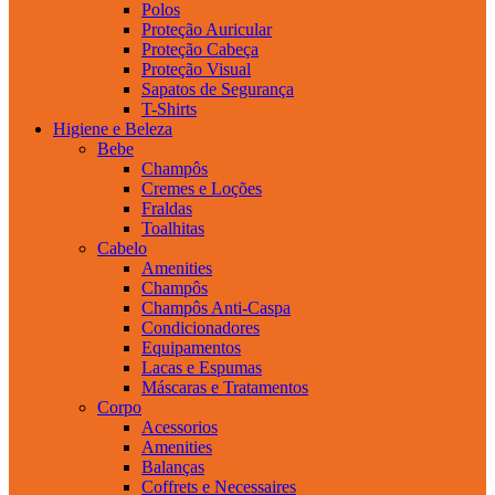
Polos
Proteção Auricular
Proteção Cabeça
Proteção Visual
Sapatos de Segurança
T-Shirts
Higiene e Beleza
Bebe
Champôs
Cremes e Loções
Fraldas
Toalhitas
Cabelo
Amenities
Champôs
Champôs Anti-Caspa
Condicionadores
Equipamentos
Lacas e Espumas
Máscaras e Tratamentos
Corpo
Acessorios
Amenities
Balanças
Coffrets e Necessaires