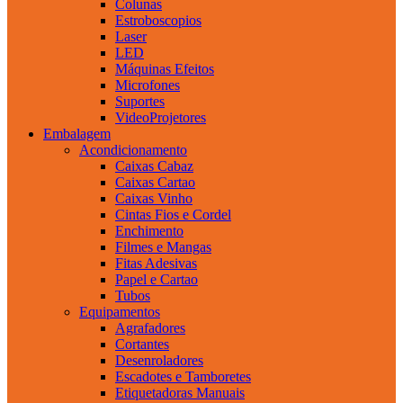
Colunas
Estroboscopios
Laser
LED
Máquinas Efeitos
Microfones
Suportes
VideoProjetores
Embalagem
Acondicionamento
Caixas Cabaz
Caixas Cartao
Caixas Vinho
Cintas Fios e Cordel
Enchimento
Filmes e Mangas
Fitas Adesivas
Papel e Cartao
Tubos
Equipamentos
Agrafadores
Cortantes
Desenroladores
Escadotes e Tamboretes
Etiquetadoras Manuais