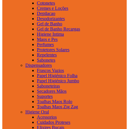
Cotonetes
Cremes e Loções
Depilacao
Desodorizantes
Gel de Banho
Gel de Banho Recargas
Higiene Intima
Maos e Pes
Perfumes
Protetores Solares
Repelentes
Sabonetes
Dispensadores
Frascos Vazios
Papel Higiénico Folha
Papel Higiénico Jumbo
Saboneteiras
Secadores Mãos
Suportes
Toalhas Maos Rolo
Toalhas Maos Zig Zag
Higiene Oral
Acessorios
Cuidados Proteses
Elixires Bucais