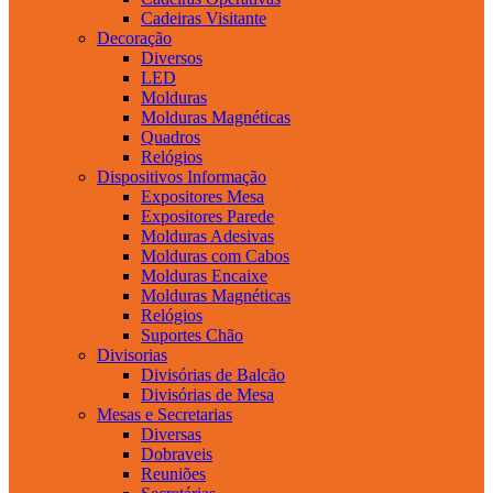
Cadeiras Visitante
Decoração
Diversos
LED
Molduras
Molduras Magnéticas
Quadros
Relógios
Dispositivos Informação
Expositores Mesa
Expositores Parede
Molduras Adesivas
Molduras com Cabos
Molduras Encaixe
Molduras Magnéticas
Relógios
Suportes Chão
Divisorias
Divisórias de Balcão
Divisórias de Mesa
Mesas e Secretarias
Diversas
Dobraveis
Reuniões