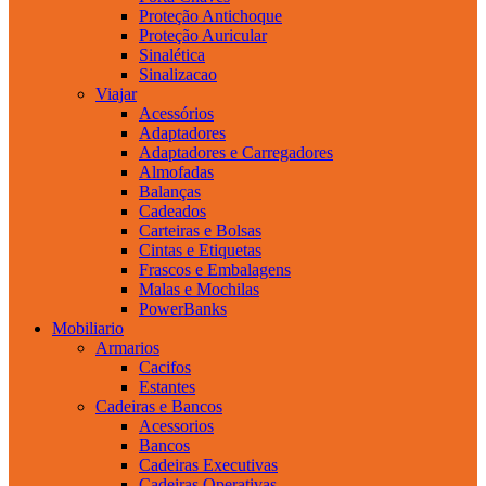
Proteção Antichoque
Proteção Auricular
Sinalética
Sinalizacao
Viajar
Acessórios
Adaptadores
Adaptadores e Carregadores
Almofadas
Balanças
Cadeados
Carteiras e Bolsas
Cintas e Etiquetas
Frascos e Embalagens
Malas e Mochilas
PowerBanks
Mobiliario
Armarios
Cacifos
Estantes
Cadeiras e Bancos
Acessorios
Bancos
Cadeiras Executivas
Cadeiras Operativas