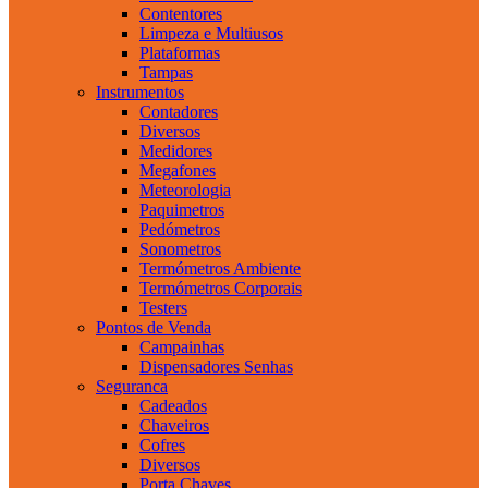
Contentores
Limpeza e Multiusos
Plataformas
Tampas
Instrumentos
Contadores
Diversos
Medidores
Megafones
Meteorologia
Paquimetros
Pedómetros
Sonometros
Termómetros Ambiente
Termómetros Corporais
Testers
Pontos de Venda
Campainhas
Dispensadores Senhas
Seguranca
Cadeados
Chaveiros
Cofres
Diversos
Porta Chaves