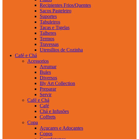
Recipientes Frios/Quentes
Sacos Pasteleiro
Suportes
Tabuleiros
Taças e Tigelas
Talheres
Termos
Travessas
Utensílios de Cozinha
Café e Chá
Acessorios
Arrumar
Bules
Diversos
Illy Art Collection
Preparar
Servir
Café e Chá
Café
Chá e Infusões
Coffrets
Copa
Açucares e Adoçantes
Copos