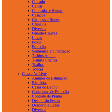
Calcado
Calcas
Camisolas e Sweats
Casacos
Chapeus e Bones
Chinelos
Diversos
Guarda-Chuvas
Luvas
Polos
Proteção
Segurança e Sinalização
T-shirts Adulto
T-shirts Crianca
Toalhas
Toucas
Casa e Ar Livre
Animais de Estimação
Bicicletas
Casas de Banho
Coberturas de Proteção
Controlo de Pragas
Decoração Festas
Desporto e Lazer
Diversos