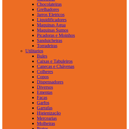
Chocolateiras
Grelhadores
Jarros Eletricos
Liquidificadores
Maquinas Agua
Maquinas Sumos
Picadoras e Moinhos
Sanduicheiras
Torradeiras
Utilitarios
Bules
Caixas e Tabuleiros
Canecas e Chávenas
Colheres
Copos
Dispensadores
Diversos
Ementas
Facas
Garfos
Garrafas
Higienização
Mercearias
Molheiras
Pratos