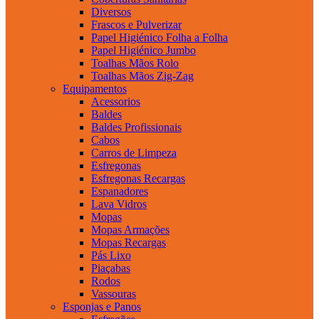
Diversos
Frascos e Pulverizar
Papel Higiénico Folha a Folha
Papel Higiénico Jumbo
Toalhas Mãos Rolo
Toalhas Mãos Zig-Zag
Equipamentos
Acessorios
Baldes
Baldes Profissionais
Cabos
Carros de Limpeza
Esfregonas
Esfregonas Recargas
Espanadores
Lava Vidros
Mopas
Mopas Armações
Mopas Recargas
Pás Lixo
Piaçabas
Rodos
Vassouras
Esponjas e Panos