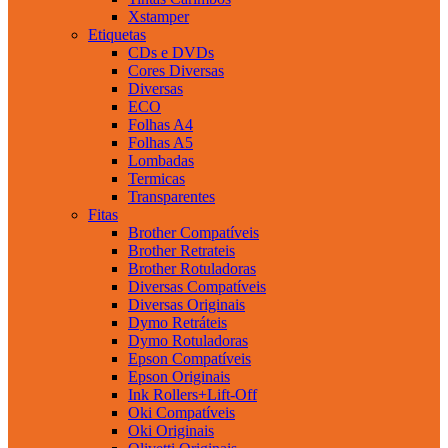
Xstamper
Etiquetas
CDs e DVDs
Cores Diversas
Diversas
ECO
Folhas A4
Folhas A5
Lombadas
Termicas
Transparentes
Fitas
Brother Compatíveis
Brother Retrateis
Brother Rotuladoras
Diversas Compatíveis
Diversas Originais
Dymo Retráteis
Dymo Rotuladoras
Epson Compatíveis
Epson Originais
Ink Rollers+Lift-Off
Oki Compatíveis
Oki Originais