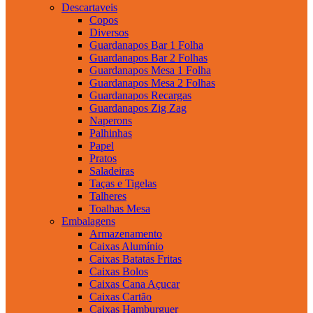
Descartaveis
Copos
Diversos
Guardanapos Bar 1 Folha
Guardanapos Bar 2 Folhas
Guardanapos Mesa 1 Folha
Guardanapos Mesa 2 Folhas
Guardanapos Recargas
Guardanapos Zig Zag
Naperons
Palhinhas
Papel
Pratos
Saladeiras
Taças e Tigelas
Talheres
Toalhas Mesa
Embalagens
Armazenamento
Caixas Alumínio
Caixas Batatas Fritas
Caixas Bolos
Caixas Cana Açucar
Caixas Cartão
Caixas Hamburguer