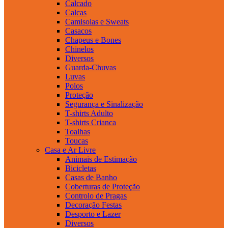
Calcado
Calcas
Camisolas e Sweats
Casacos
Chapeus e Bones
Chinelos
Diversos
Guarda-Chuvas
Luvas
Polos
Proteção
Segurança e Sinalização
T-shirts Adulto
T-shirts Crianca
Toalhas
Toucas
Casa e Ar Livre
Animais de Estimação
Bicicletas
Casas de Banho
Coberturas de Proteção
Controlo de Pragas
Decoração Festas
Desporto e Lazer
Diversos