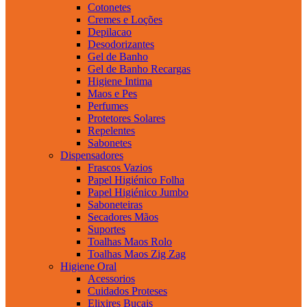
Cotonetes
Cremes e Loções
Depilacao
Desodorizantes
Gel de Banho
Gel de Banho Recargas
Higiene Intima
Maos e Pes
Perfumes
Protetores Solares
Repelentes
Sabonetes
Dispensadores
Frascos Vazios
Papel Higiénico Folha
Papel Higiénico Jumbo
Saboneteiras
Secadores Mãos
Suportes
Toalhas Maos Rolo
Toalhas Maos Zig Zag
Higiene Oral
Acessorios
Cuidados Proteses
Elixires Bucais