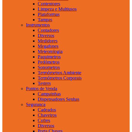
Contentores
Limpeza e Multiusos
Plataformas
Tampas
Instrumentos
Contadores
Diversos
Medidores
Megafones
Meteorologia
Paquimetros
Pedómetros
Sonometros
Termómetros Ambiente
Termómetros Corporais
Testers
Pontos de Venda
Campainhas
Dispensadores Senhas
Seguranca
Cadeados
Chaveiros
Cofres
Diversos
Porta Chaves