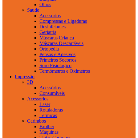
Olhos
Saude
Acessorios
Compressas e Ligaduras
Desinfetantes
Geriatria
Máscaras Criança
Máscaras Descartáveis
Ortopedia
Pensos e Adesivos
Primeiros Socorros
Soro Fisiologico
Termómetros e Oxímetros
Impressão
3D
Acessórios
Consumíveis
Acessórios
Laser
Rotuladoras
Termicas
Carimbos
Brother
Máquinas
Tintas Carimbos