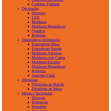
Cadeiras Visitante
Decoração
Diversos
LED
Molduras
Molduras Magnéticas
Quadros
Relógios
Dispositivos Informação
Expositores Mesa
Expositores Parede
Molduras Adesivas
Molduras com Cabos
Molduras Encaixe
Molduras Magnéticas
Relógios
Suportes Chão
Divisorias
Divisórias de Balcão
Divisórias de Mesa
Mesas e Secretarias
Diversas
Dobraveis
Reuniões