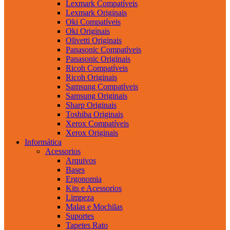
Lexmark Compatíveis
Lexmark Originais
Oki Compatíveis
Oki Originais
Olivetti Originais
Panasonic Compatíveis
Panasonic Originais
Ricoh Compatíveis
Ricoh Originais
Samsung Compatíveis
Samsung Originais
Sharp Originais
Toshiba Originais
Xerox Compatíveis
Xerox Originais
Informática
Acessorios
Arquivos
Bases
Ergonomia
Kits e Acessorios
Limpeza
Malas e Mochilas
Suportes
Tapetes Rato