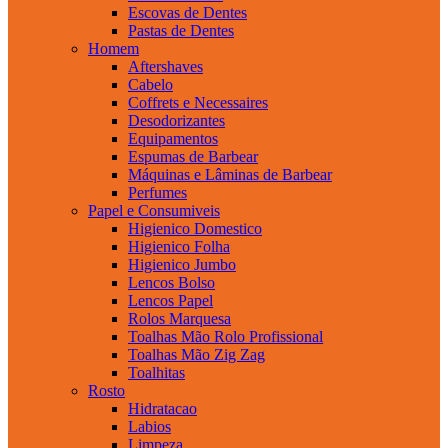
Escovas de Dentes
Pastas de Dentes
Homem
Aftershaves
Cabelo
Coffrets e Necessaires
Desodorizantes
Equipamentos
Espumas de Barbear
Máquinas e Lâminas de Barbear
Perfumes
Papel e Consumiveis
Higienico Domestico
Higienico Folha
Higienico Jumbo
Lencos Bolso
Lencos Papel
Rolos Marquesa
Toalhas Mão Rolo Profissional
Toalhas Mão Zig Zag
Toalhitas
Rosto
Hidratacao
Labios
Limpeza