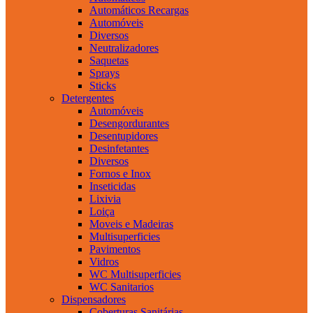
Automáticos Recargas
Automóveis
Diversos
Neutralizadores
Saquetas
Sprays
Sticks
Detergentes
Automóveis
Desengordurantes
Desentupidores
Desinfetantes
Diversos
Fornos e Inox
Inseticidas
Lixivia
Loiça
Moveis e Madeiras
Multisuperficies
Pavimentos
Vidros
WC Multisuperficies
WC Sanitarios
Dispensadores
Coberturas Sanitárias