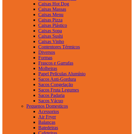
Caixas Hot Dog
Caixas Massas
Caixas Menu
Caixas Pizza
Caixas Plástico
Caixas Sopa
Caixas Sushi
Caixas Vinho
Contentores Térmicos
Diversos
Formas
Frascos e Garrafas
Molheiras
Papel Películas Alumínio
Sacos Anti-Gordura
Sacos Congelação
Sacos Fruta Legumes
Sacos Padaria
Sacos Vácuo
Pequenos Domesticos
Acessorios
Air Fryer
Balanças
Batedeiras
Cafeteiras