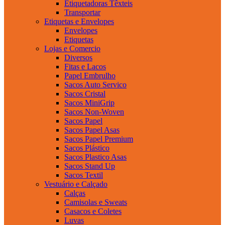
Etiquetadoras Têxteis
Transportar
Etiquetas e Envelopes
Envelopes
Etiquetas
Lojas e Comercio
Diversos
Fitas e Lacos
Papel Embrulho
Sacos Auto Servico
Sacos Cristal
Sacos MiniGrip
Sacos Non-Woven
Sacos Papel
Sacos Papel Asas
Sacos Papel Premium
Sacos Plástico
Sacos Plastico Asas
Sacos Stand Up
Sacos Textil
Vestuário e Calçado
Calças
Camisolas e Sweats
Casacos e Coletes
Luvas