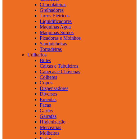
Chocolateiras
Grelhadores
Jarros Eletricos
Liquidificadores
Maquinas Agua
Maquinas Sumos
Picadoras e Moinhos
Sanduicheiras
Torradeiras
Utilitarios
Bules
Caixas e Tabuleiros
Canecas e Chávenas
Colheres
Copos
Dispensadores
Diversos
Ementas
Facas
Garfos
Garrafas
Higienização
Mercearias
Molheiras
Pratos