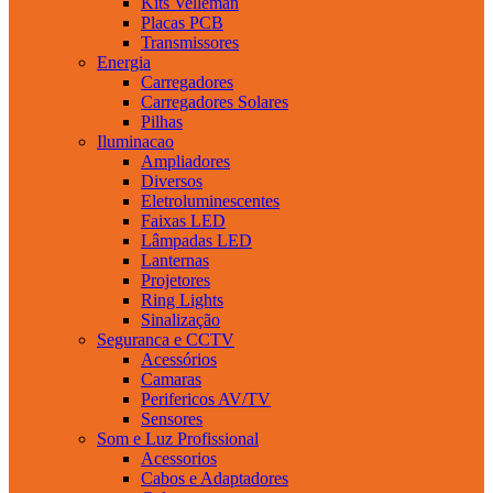
Kits Velleman
Placas PCB
Transmissores
Energia
Carregadores
Carregadores Solares
Pilhas
Iluminacao
Ampliadores
Diversos
Eletroluminescentes
Faixas LED
Lâmpadas LED
Lanternas
Projetores
Ring Lights
Sinalização
Seguranca e CCTV
Acessórios
Camaras
Perifericos AV/TV
Sensores
Som e Luz Profissional
Acessorios
Cabos e Adaptadores