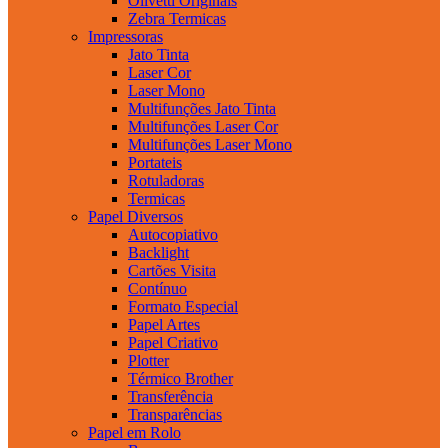
Olivetti Originais
Zebra Termicas
Impressoras
Jato Tinta
Laser Cor
Laser Mono
Multifunções Jato Tinta
Multifunções Laser Cor
Multifunções Laser Mono
Portateis
Rotuladoras
Termicas
Papel Diversos
Autocopiativo
Backlight
Cartões Visita
Contínuo
Formato Especial
Papel Artes
Papel Criativo
Plotter
Térmico Brother
Transferência
Transparências
Papel em Rolo