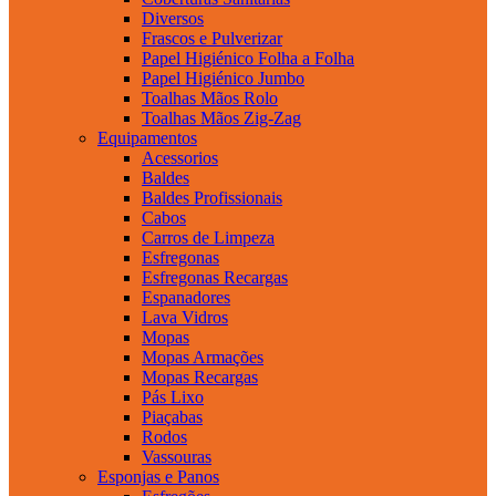
Diversos
Frascos e Pulverizar
Papel Higiénico Folha a Folha
Papel Higiénico Jumbo
Toalhas Mãos Rolo
Toalhas Mãos Zig-Zag
Equipamentos
Acessorios
Baldes
Baldes Profissionais
Cabos
Carros de Limpeza
Esfregonas
Esfregonas Recargas
Espanadores
Lava Vidros
Mopas
Mopas Armações
Mopas Recargas
Pás Lixo
Piaçabas
Rodos
Vassouras
Esponjas e Panos