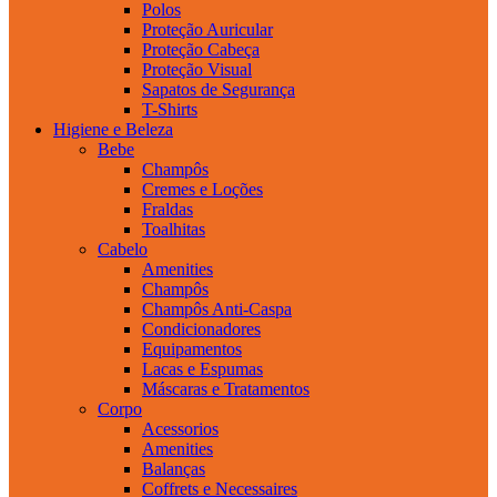
Polos
Proteção Auricular
Proteção Cabeça
Proteção Visual
Sapatos de Segurança
T-Shirts
Higiene e Beleza
Bebe
Champôs
Cremes e Loções
Fraldas
Toalhitas
Cabelo
Amenities
Champôs
Champôs Anti-Caspa
Condicionadores
Equipamentos
Lacas e Espumas
Máscaras e Tratamentos
Corpo
Acessorios
Amenities
Balanças
Coffrets e Necessaires