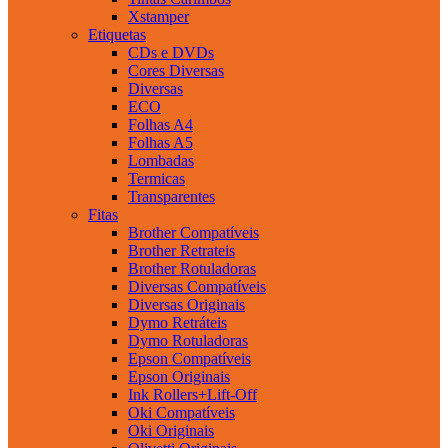
Xstamper
Etiquetas
CDs e DVDs
Cores Diversas
Diversas
ECO
Folhas A4
Folhas A5
Lombadas
Termicas
Transparentes
Fitas
Brother Compatíveis
Brother Retrateis
Brother Rotuladoras
Diversas Compatíveis
Diversas Originais
Dymo Retráteis
Dymo Rotuladoras
Epson Compatíveis
Epson Originais
Ink Rollers+Lift-Off
Oki Compatíveis
Oki Originais