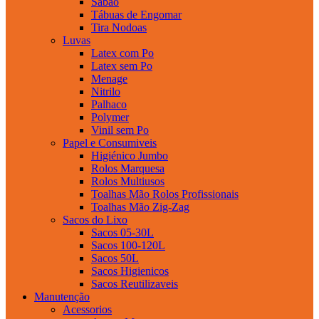
Sabao
Tábuas de Engomar
Tira Nodoas
Luvas
Latex com Po
Latex sem Po
Menage
Nitrilo
Palhaco
Polymer
Vinil sem Po
Papel e Consumiveis
Higiénico Jumbo
Rolos Marquesa
Rolos Multiusos
Toalhas Mão Rolos Profissionais
Toalhas Mão Zig-Zag
Sacos do Lixo
Sacos 05-30L
Sacos 100-120L
Sacos 50L
Sacos Higienicos
Sacos Reutilizaveis
Manutenção
Acessorios