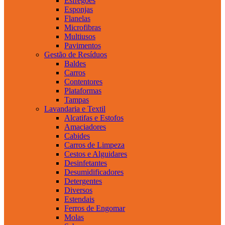
Esfregões
Esponjas
Flanelas
Microfibras
Multiusos
Pavimentos
Gestão de Resíduos
Baldes
Carros
Contentores
Plataformas
Tampas
Lavandaria e Textil
Alcatifas e Estofos
Amaciadores
Cabides
Carros de Limpeza
Cestos e Alguidares
Desinfetantes
Desumidificadores
Detergentes
Diversos
Estendais
Ferros de Engomar
Molas