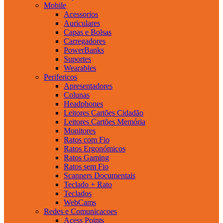
Mobile
Acessorios
Auriculares
Capas e Bolsas
Carregadores
PowerBanks
Suportes
Wearables
Perifericos
Apresentadores
Colunas
Headphones
Leitores Cartões Cidadão
Leitores Cartões Memória
Monitores
Ratos com Fio
Ratos Ergonómicos
Ratos Gaming
Ratos sem Fio
Scanners Documentais
Teclado + Rato
Teclados
WebCams
Redes e Comunicacoes
Acess Points