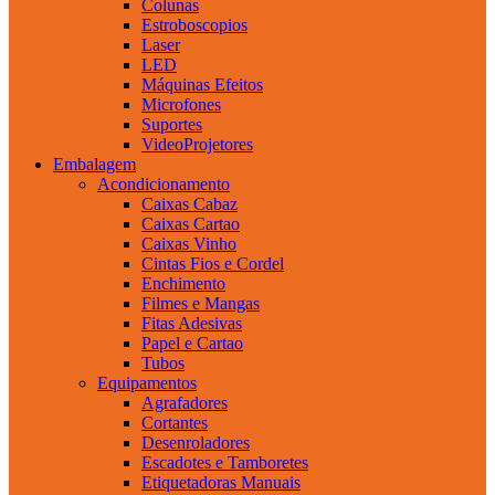
Colunas
Estroboscopios
Laser
LED
Máquinas Efeitos
Microfones
Suportes
VideoProjetores
Embalagem
Acondicionamento
Caixas Cabaz
Caixas Cartao
Caixas Vinho
Cintas Fios e Cordel
Enchimento
Filmes e Mangas
Fitas Adesivas
Papel e Cartao
Tubos
Equipamentos
Agrafadores
Cortantes
Desenroladores
Escadotes e Tamboretes
Etiquetadoras Manuais