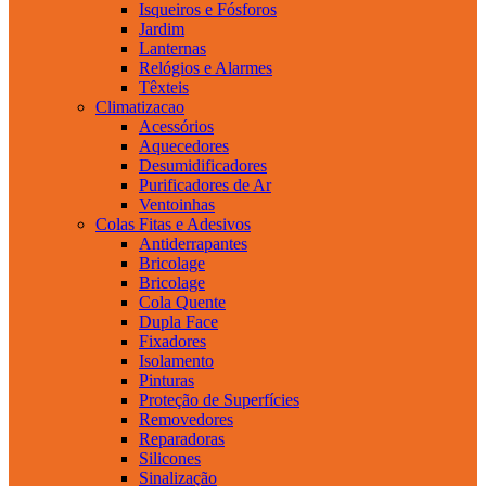
Isqueiros e Fósforos
Jardim
Lanternas
Relógios e Alarmes
Têxteis
Climatizacao
Acessórios
Aquecedores
Desumidificadores
Purificadores de Ar
Ventoinhas
Colas Fitas e Adesivos
Antiderrapantes
Bricolage
Bricolage
Cola Quente
Dupla Face
Fixadores
Isolamento
Pinturas
Proteção de Superfícies
Removedores
Reparadoras
Silicones
Sinalização