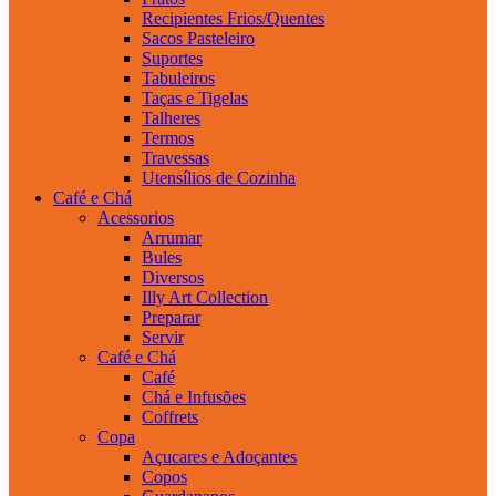
Recipientes Frios/Quentes
Sacos Pasteleiro
Suportes
Tabuleiros
Taças e Tigelas
Talheres
Termos
Travessas
Utensílios de Cozinha
Café e Chá
Acessorios
Arrumar
Bules
Diversos
Illy Art Collection
Preparar
Servir
Café e Chá
Café
Chá e Infusões
Coffrets
Copa
Açucares e Adoçantes
Copos