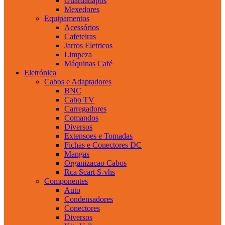
Guardanapos
Mexedores
Equipamentos
Acessórios
Cafeteiras
Jarros Eletricos
Limpeza
Máquinas Café
Eletrónica
Cabos e Adaptadores
BNC
Cabo TV
Carregadores
Comandos
Diversos
Extensoes e Tomadas
Fichas e Conectores DC
Mangas
Organizacao Cabos
Rca Scart S-vhs
Componentes
Auto
Condensadores
Conectores
Diversos