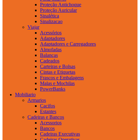
Proteção Antichoque
Proteção Auricular
Sinalética
Sinalizacao
Viajar
Acessórios
Adaptadores
Adaptadores e Carregadores
Almofadas
Balanças
Cadeados
Carteiras e Bolsas
Cintas e Etiquetas
Frascos e Embalagens
Malas e Mochilas
PowerBanks
Mobiliario
Armarios
Cacifos
Estantes
Cadeiras e Bancos
Acessorios
Bancos
Cadeiras Executivas
Cadeiras Operativas