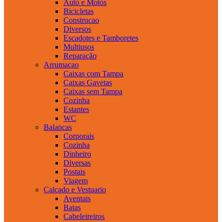
Auto e Motos
Bicicletas
Construcao
Diversos
Escadotes e Tamboretes
Multiusos
Reparação
Arrumacao
Caixas com Tampa
Caixas Gavetas
Caixas sem Tampa
Cozinha
Estantes
WC
Balancas
Corporais
Cozinha
Dinheiro
Diversas
Postais
Viagem
Calcado e Vestuario
Aventais
Batas
Cabeleireiros