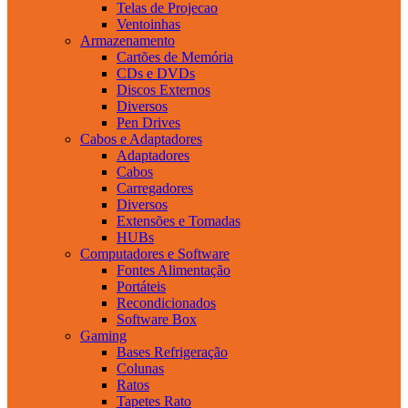
Telas de Projecao
Ventoinhas
Armazenamento
Cartões de Memória
CDs e DVDs
Discos Externos
Diversos
Pen Drives
Cabos e Adaptadores
Adaptadores
Cabos
Carregadores
Diversos
Extensões e Tomadas
HUBs
Computadores e Software
Fontes Alimentação
Portáteis
Recondicionados
Software Box
Gaming
Bases Refrigeração
Colunas
Ratos
Tapetes Rato