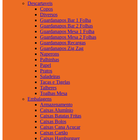
Descartaveis
Copos
Diversos
Guardanapos Bar 1 Folha
Guardanapos Bar 2 Folhas
Guardanapos Mesa 1 Folha
Guardanapos Mesa 2 Folhas
Guardanapos Recargas
Guardanapos Zig Zag
Naperons
Palhinhas
Papel
Pratos
Saladeiras
Taças e Tigelas
Talheres
Toalhas Mesa
Embalagens
Armazenamento
Caixas Alumínio
Caixas Batatas Fritas
Caixas Bolos
Caixas Cana Açucar
Caixas Cartão
Caixas Hamburguer