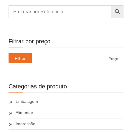
Filtrar por preço
Preç
Preç
Filtrar
Preço:
—
míni
máxi
Categorias de produto
Embalagem
Alimentar
Impressão