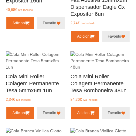
Expositor 16un
Dispensador Eagle Cx
40,68
€
Iva Incluido
Expositor 6un
Adicionar
Favorito
2,74
€
Iva Incluido
Adicionar
Favorito
Cola Mini Roller
Cola Mini Roller
Colagem Permanente
Colagem Permanente
Tesa 5mmx6m 1un
Tesa Bomboneira 48un
2,34
€
84,26
€
Iva Incluido
Iva Incluido
Adicionar
Favorito
Adicionar
Favorito