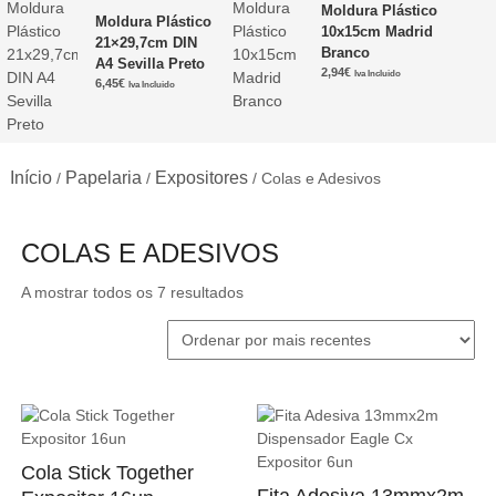
Moldura Plástico
Moldura Plástico
10x15cm Madrid
21×29,7cm DIN
Branco
A4 Sevilla Preto
2,94
€
Iva Incluido
6,45
€
Iva Incluido
Início
Papelaria
Expositores
/
/
/ Colas e Adesivos
COLAS E ADESIVOS
Ordenado
A mostrar todos os 7 resultados
por
mais
recentes
Cola Stick Together
Fita Adesiva 13mmx2m