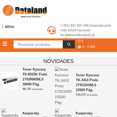
Skip
to
content
Dataland – Material de Escritório
(+351) 937 605 499 (chamada para
MENU
rede móvel nacional)
da.dataland@outlook.pt
0
0
0,00€
NOVIDADES
Toner Kyocera
TK-8525K Preto
Toner Kyocera
1T02RM0NL0
TK-3410 Preto
30000 Pág.
1T0C0X0NL0
98,73
€
Iva Incluido
15500 Pág.
136,57
€
Iva Incluido
Kaspersky
Kaspersky