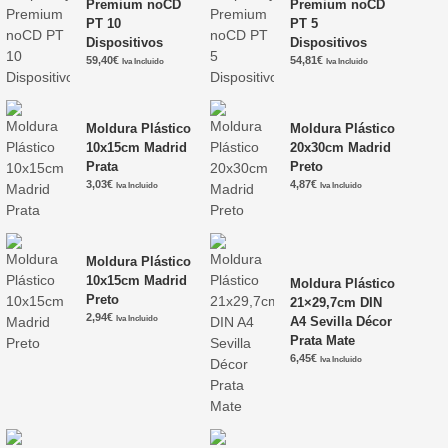
Premium noCD
Premium noCD
PT 10
PT 5
Dispositivos
Dispositivos
59,40
€
54,81
€
Iva Incluido
Iva Incluido
Moldura Plástico
Moldura Plástico
10x15cm Madrid
20x30cm Madrid
Prata
Preto
3,03
€
4,87
€
Iva Incluido
Iva Incluido
Moldura Plástico
10x15cm Madrid
Moldura Plástico
Preto
21×29,7cm DIN
2,94
€
Iva Incluido
A4 Sevilla Décor
Prata Mate
6,45
€
Iva Incluido