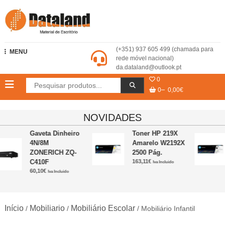
Skip
to
content
Dataland – Material de Escritório
(+351) 937 605 499 (chamada para
MENU
rede móvel nacional)
da.dataland@outlook.pt
0
0
0,00€
NOVIDADES
Gaveta Dinheiro
Toner HP 219X
4N/8M
Amarelo W2192X
ZONERICH ZQ-
2500 Pág.
C410F
163,11
€
Iva Incluido
60,10
€
Iva Incluido
Início
Mobiliario
Mobiliário Escolar
/
/
/ Mobiliário Infantil