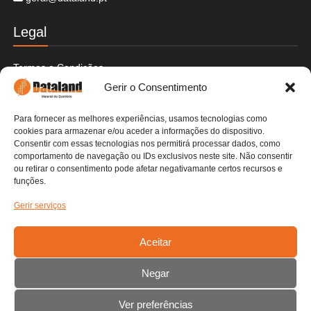
Legal
Termos e Condições
Politica de Cookies
Gerir o Consentimento
Politica de Privacidade
Envios e Devoluções
Para fornecer as melhores experiências, usamos tecnologias como
Pagamentos Seguros
cookies para armazenar e/ou aceder a informações do dispositivo.
Livre de Resolução
Consentir com essas tecnologias nos permitirá processar dados, como
Livro de Reclamações
comportamento de navegação ou IDs exclusivos neste site. Não consentir
ou retirar o consentimento pode afetar negativamante certos recursos e
funções.
Contactos
Gerir serviços
Detalhes da Empresa
Fale Connosco
Aceitar
Contactos
Negar
Carrinho
Ver preferências