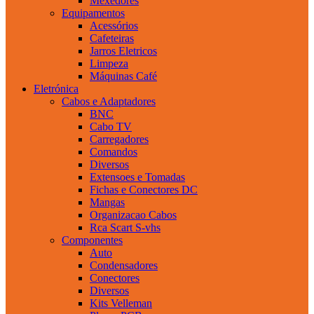
Mexedores
Equipamentos
Acessórios
Cafeteiras
Jarros Eletricos
Limpeza
Máquinas Café
Eletrónica
Cabos e Adaptadores
BNC
Cabo TV
Carregadores
Comandos
Diversos
Extensoes e Tomadas
Fichas e Conectores DC
Mangas
Organizacao Cabos
Rca Scart S-vhs
Componentes
Auto
Condensadores
Conectores
Diversos
Kits Velleman