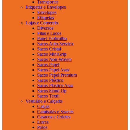
Transportar
Etiquetas e Envelopes
Envelopes
Etiquetas
Lojas e Comercio
Diversos
Fitas e Lacos
Papel Embrulho
Sacos Auto Servico
Sacos Cristal
Sacos MiniGrip
Sacos Non-Woven
Sacos Papel
Sacos Papel Asas
Sacos Papel Premium
Sacos Plástico
Sacos Plastico Asas
Sacos Stand Up
Sacos Textil
Vestuário e Calçado
Calças
Camisolas e Sweats
Casacos e Coletes
Luvas
Polos