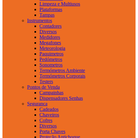
Limpeza e Multiusos
Plataformas
Tampas
Instrumentos
Contadores
Diversos
Medidores
Megafones
Meteorologia
Paquimetros
Pedómetros
Sonometros
Termómetros Ambiente
Termómetros Corporais
Testers
Pontos de Venda
Campainhas
Dispensadores Senhas
Seguranca
Cadeados
Chaveiros
Cofres
Diversos
Porta Chaves
Proteção Antichoque