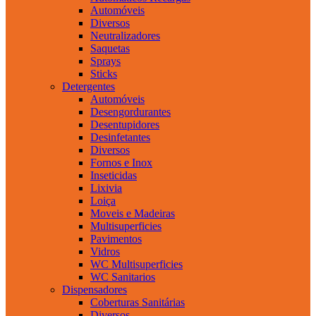
Automóveis
Diversos
Neutralizadores
Saquetas
Sprays
Sticks
Detergentes
Automóveis
Desengordurantes
Desentupidores
Desinfetantes
Diversos
Fornos e Inox
Inseticidas
Lixivia
Loiça
Moveis e Madeiras
Multisuperficies
Pavimentos
Vidros
WC Multisuperficies
WC Sanitarios
Dispensadores
Coberturas Sanitárias
Diversos