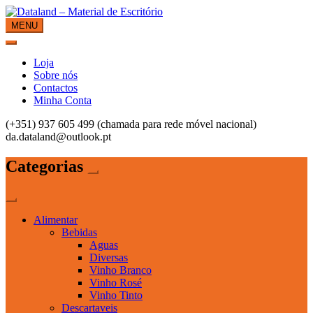
Skip
to
MENU
Dataland – Material de Escritório
Material de Escritório
content
Loja
Sobre nós
Contactos
Minha Conta
(+351) 937 605 499 (chamada para rede móvel nacional)
da.dataland@outlook.pt
Categorias
Alimentar
Bebidas
Aguas
Diversas
Vinho Branco
Vinho Rosé
Vinho Tinto
Descartaveis