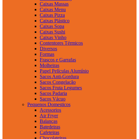
Caixas Massas
Caixas Menu
Caixas Pizza
Caixas Plástico
Caixas Sopa
Caixas Sushi
Caixas Vinho
Contentores Térmicos
Diversos
Formas
Frascos e Garrafas
Molheiras
Papel Películas Alumínio
Sacos Anti-Gordura
Sacos Congelação
Sacos Fruta Legumes
Sacos Padaria
Sacos Vácuo
Pequenos Domesticos
Acessorios
Air Fryer
Balanças
Batedeiras
Cafeteiras
Chocolateiras