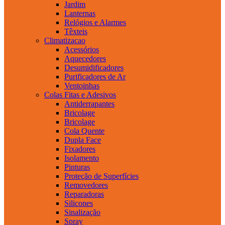
Jardim
Lanternas
Relógios e Alarmes
Têxteis
Climatizacao
Acessórios
Aquecedores
Desumidificadores
Purificadores de Ar
Ventoinhas
Colas Fitas e Adesivos
Antiderrapantes
Bricolage
Bricolage
Cola Quente
Dupla Face
Fixadores
Isolamento
Pinturas
Proteção de Superfícies
Removedores
Reparadoras
Silicones
Sinalização
Spray