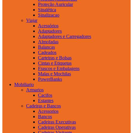
Proteção Auricular
Sinalética
Sinalizacao
Viajar
Acessórios
Adaptadores
Adaptadores e Carregadores
Almofadas
Balanças
Cadeados
Carteiras e Bolsas
Cintas e Etiquetas
Frascos e Embalagens
Malas e Mochilas
PowerBanks
Mobiliario
Armarios
Cacifos
Estantes
Cadeiras e Bancos
Acessorios
Bancos
Cadeiras Executivas
Cadeiras Operativas
Cadeiras Visitante