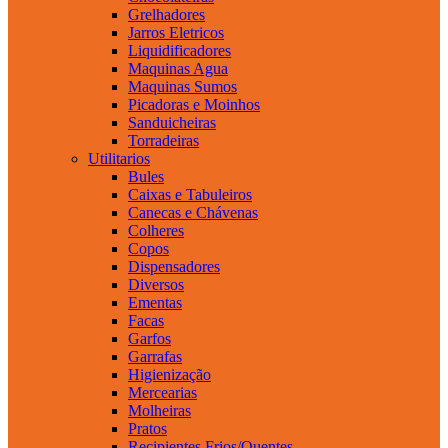
Grelhadores
Jarros Eletricos
Liquidificadores
Maquinas Agua
Maquinas Sumos
Picadoras e Moinhos
Sanduicheiras
Torradeiras
Utilitarios
Bules
Caixas e Tabuleiros
Canecas e Chávenas
Colheres
Copos
Dispensadores
Diversos
Ementas
Facas
Garfos
Garrafas
Higienização
Mercearias
Molheiras
Pratos
Recipientes Frios/Quentes