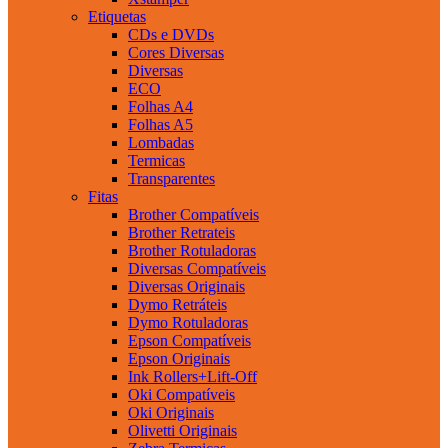
Etiquetas
CDs e DVDs
Cores Diversas
Diversas
ECO
Folhas A4
Folhas A5
Lombadas
Termicas
Transparentes
Fitas
Brother Compatíveis
Brother Retrateis
Brother Rotuladoras
Diversas Compatíveis
Diversas Originais
Dymo Retráteis
Dymo Rotuladoras
Epson Compatíveis
Epson Originais
Ink Rollers+Lift-Off
Oki Compatíveis
Oki Originais
Olivetti Originais