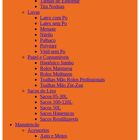
Tábuas de Engomar
Tira Nodoas
Luvas
Latex com Po
Latex sem Po
Menage
Nitrilo
Palhaco
Polymer
Vinil sem Po
Papel e Consumiveis
Higiénico Jumbo
Rolos Marquesa
Rolos Multiusos
Toalhas Mão Rolos Profissionais
Toalhas Mão Zig-Zag
Sacos do Lixo
Sacos 05-30L
Sacos 100-120L
Sacos 50L
Sacos Higienicos
Sacos Reutilizaveis
Manutenção
Acessorios
Auto e Motos