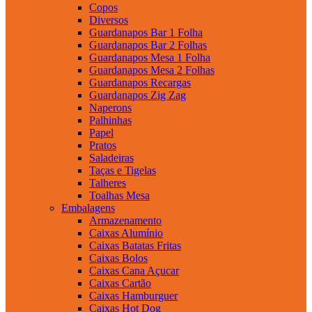
Copos
Diversos
Guardanapos Bar 1 Folha
Guardanapos Bar 2 Folhas
Guardanapos Mesa 1 Folha
Guardanapos Mesa 2 Folhas
Guardanapos Recargas
Guardanapos Zig Zag
Naperons
Palhinhas
Papel
Pratos
Saladeiras
Taças e Tigelas
Talheres
Toalhas Mesa
Embalagens
Armazenamento
Caixas Alumínio
Caixas Batatas Fritas
Caixas Bolos
Caixas Cana Açucar
Caixas Cartão
Caixas Hamburguer
Caixas Hot Dog