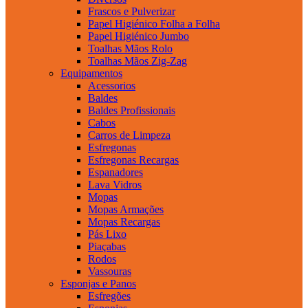
Frascos e Pulverizar
Papel Higiénico Folha a Folha
Papel Higiénico Jumbo
Toalhas Mãos Rolo
Toalhas Mãos Zig-Zag
Equipamentos
Acessorios
Baldes
Baldes Profissionais
Cabos
Carros de Limpeza
Esfregonas
Esfregonas Recargas
Espanadores
Lava Vidros
Mopas
Mopas Armações
Mopas Recargas
Pás Lixo
Piaçabas
Rodos
Vassouras
Esponjas e Panos
Esfregões