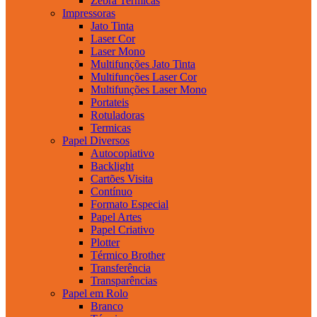
Zebra Termicas
Impressoras
Jato Tinta
Laser Cor
Laser Mono
Multifunções Jato Tinta
Multifunções Laser Cor
Multifunções Laser Mono
Portateis
Rotuladoras
Termicas
Papel Diversos
Autocopiativo
Backlight
Cartões Visita
Contínuo
Formato Especial
Papel Artes
Papel Criativo
Plotter
Térmico Brother
Transferência
Transparências
Papel em Rolo
Branco