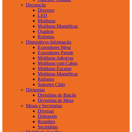
Decoração
Diversos
LED
Molduras
Molduras Magnéticas
Quadros
Relógios
Dispositivos Informação
Expositores Mesa
Expositores Parede
Molduras Adesivas
Molduras com Cabos
Molduras Encaixe
Molduras Magnéticas
Relógios
Suportes Chão
Divisorias
Divisórias de Balcão
Divisórias de Mesa
Mesas e Secretarias
Diversas
Dobraveis
Reuniões
Secretárias