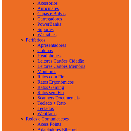
Acessorios
Auriculares
Capas e Bolsas
Carregadores
PowerBanks
Suportes
Wearables
Perifericos
Apresentadores
Colunas
Headphones
Leitores Cartões Cidadão
Leitores Cartões Memória
Monitores
Ratos com Fio
Ratos Ergonómicos
Ratos Gaming
Ratos sem Fio
Scanners Documentais
Teclado + Rato
Teclados
WebCams
Redes e Comunicacoes
Acess Points
Adaptadores Ethernet