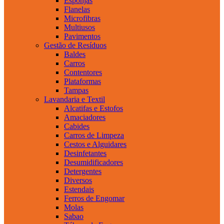
Esponjas
Flanelas
Microfibras
Multiusos
Pavimentos
Gestão de Resíduos
Baldes
Carros
Contentores
Plataformas
Tampas
Lavandaria e Textil
Alcatifas e Estofos
Amaciadores
Cabides
Carros de Limpeza
Cestos e Alguidares
Desinfetantes
Desumidificadores
Detergentes
Diversos
Estendais
Ferros de Engomar
Molas
Sabao