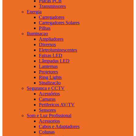
Placas PCB
Transmissores
Energia
Carregadores
Carregadores Solares
Pilhas
Iluminacao
Ampliadores
Diversos
Eletroluminescentes
Faixas LED
Lâmpadas LED
Lanternas
Projetores
Ring Lights
Sinalização
Seguranca e CCTV
Acessórios
Camaras
Perifericos AV/TV
Sensores
Som e Luz Profissional
Acessorios
Cabos e Adaptadores
Colunas