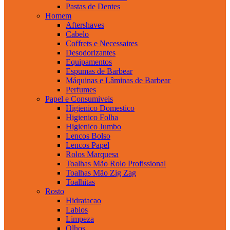
Pastas de Dentes
Homem
Aftershaves
Cabelo
Coffrets e Necessaires
Desodorizantes
Equipamentos
Espumas de Barbear
Máquinas e Lâminas de Barbear
Perfumes
Papel e Consumiveis
Higienico Domestico
Higienico Folha
Higienico Jumbo
Lencos Bolso
Lencos Papel
Rolos Marquesa
Toalhas Mão Rolo Profissional
Toalhas Mão Zig Zag
Toalhitas
Rosto
Hidratacao
Labios
Limpeza
Olhos