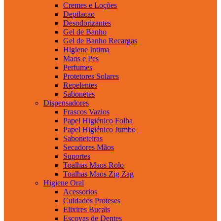
Cremes e Loções
Depilacao
Desodorizantes
Gel de Banho
Gel de Banho Recargas
Higiene Intima
Maos e Pes
Perfumes
Protetores Solares
Repelentes
Sabonetes
Dispensadores
Frascos Vazios
Papel Higiénico Folha
Papel Higiénico Jumbo
Saboneteiras
Secadores Mãos
Suportes
Toalhas Maos Rolo
Toalhas Maos Zig Zag
Higiene Oral
Acessorios
Cuidados Proteses
Elixires Bucais
Escovas de Dentes