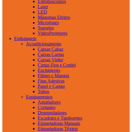
Estroboscopios
Laser
LED
Máquinas Efeitos
Microfones
Suportes
VideoProjetores
Embalagem
Acondicionamento
Caixas Cabaz
Caixas Cartao
Caixas Vinho
Cintas Fios e Cordel
Enchimento
Filmes e Mangas
Fitas Adesivas
Papel e Cartao
Tubos
Equipamentos
Agrafadores
Cortantes
Desenroladores
Escadotes e Tamboretes
Etiquetadoras Manuais
Etiquetadoras Têxteis