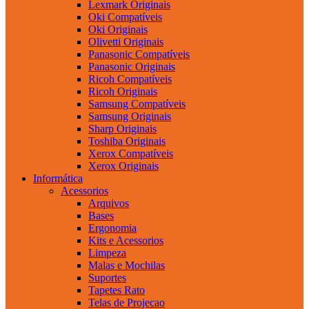
Lexmark Originais
Oki Compatíveis
Oki Originais
Olivetti Originais
Panasonic Compatíveis
Panasonic Originais
Ricoh Compatíveis
Ricoh Originais
Samsung Compatíveis
Samsung Originais
Sharp Originais
Toshiba Originais
Xerox Compatíveis
Xerox Originais
Informática
Acessorios
Arquivos
Bases
Ergonomia
Kits e Acessorios
Limpeza
Malas e Mochilas
Suportes
Tapetes Rato
Telas de Projecao