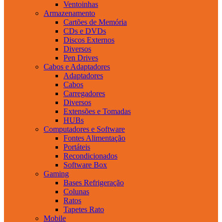
Ventoinhas
Armazenamento
Cartões de Memória
CDs e DVDs
Discos Externos
Diversos
Pen Drives
Cabos e Adaptadores
Adaptadores
Cabos
Carregadores
Diversos
Extensões e Tomadas
HUBs
Computadores e Software
Fontes Alimentação
Portáteis
Recondicionados
Software Box
Gaming
Bases Refrigeração
Colunas
Ratos
Tapetes Rato
Mobile