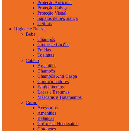
Proteção Auricular
Proteção Cabeça
Proteção Visual
Sapatos de Segurança
T-Shirts
Higiene e Beleza
Bebe
Champôs
Cremes e Loções
Fraldas
Toalhitas
Cabelo
Amenities
Champôs
Champôs Anti-Caspa
Condicionadores
Equipamentos
Lacas e Espumas
Máscaras e Tratamentos
Corpo
Acessorios
Amenities
Balanças
Coffrets e Necessaires
Cotonetes