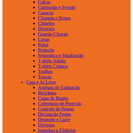
Calcas
Camisolas e Sweats
Casacos
Chapeus e Bones
Chinelos
Diversos
Guarda-Chuvas
Luvas
Polos
Proteção
Segurança e Sinalização
T-shirts Adulto
T-shirts Crianca
Toalhas
Toucas
Casa e Ar Livre
Animais de Estimação
Bicicletas
Casas de Banho
Coberturas de Proteção
Controlo de Pragas
Decoração Festas
Desporto e Lazer
Diversos
Isqueiros e Fósforos