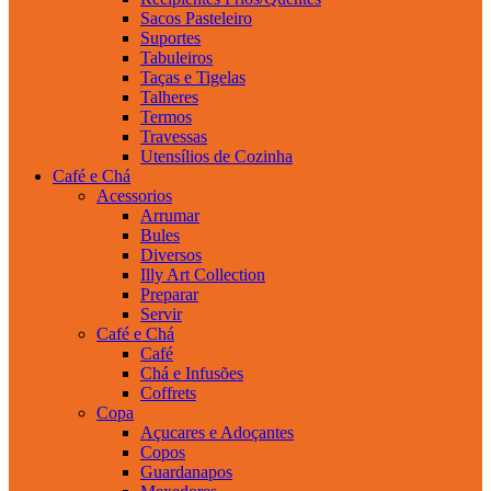
Sacos Pasteleiro
Suportes
Tabuleiros
Taças e Tigelas
Talheres
Termos
Travessas
Utensílios de Cozinha
Café e Chá
Acessorios
Arrumar
Bules
Diversos
Illy Art Collection
Preparar
Servir
Café e Chá
Café
Chá e Infusões
Coffrets
Copa
Açucares e Adoçantes
Copos
Guardanapos