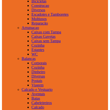
Bicicletas
Construcao
Diversos
Escadotes e Tamboretes
Multiusos
Reparação
Arrumacao
Caixas com Tampa
Caixas Gavetas
Caixas sem Tampa
Cozinha
Estantes
WC
Balancas
Corporais
Cozinha
Dinheiro
Diversas
Postais
Viagem
Calcado e Vestuario
Aventais
Batas
Cabeleireiros
Calcado