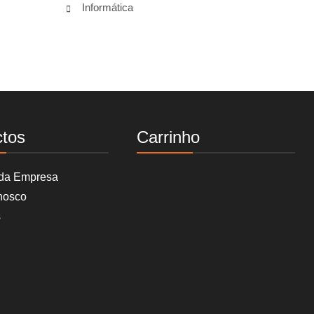
Informática
ctos
Carrinho
 da Empresa
nosco
s