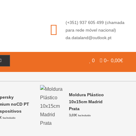
(+351) 937 605 499 (chamada
para rede móvel nacional)
da.dataland@outlook.pt
0
0
0,00€
Moldura Plástico
persky
10x15cm Madrid
mium noCD PT
Prata
ispositivos
3,03
€
Iva Incluido
1
€
Iva Incluido