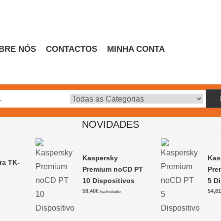
BRE NÓS
CONTACTOS
MINHA CONTA
Escritório
NOVIDADES
Kaspersky
Kas
ra TK-
Premium noCD PT
Pre
10 Dispositivos
5 D
0
59,40
€
54,8
Iva Incluido