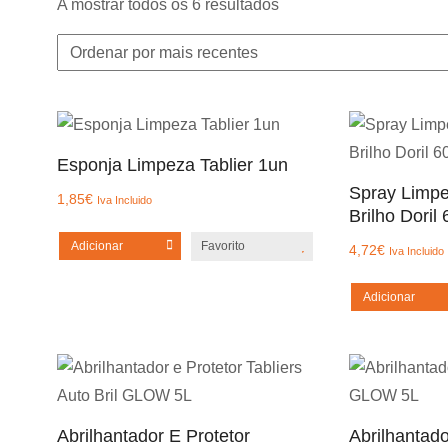
Ordenado
A mostrar todos os 6 resultados
por
mais
recentes
Esponja Limpeza Tablier 1un
Spray Limpe
1,85
€
Iva Incluido
Brilho Doril
Adicionar
Favorito
4,72
€
Iva Incluido
Adicionar
Abrilhantador E Protetor
Abrilhantado