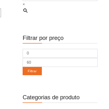
×
Filtrar por preço
Preço
mínimo
Preço
máximo
Filtrar
Categorias de produto