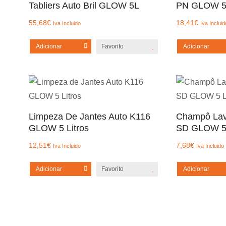
Tabliers Auto Bril GLOW 5L
PN GLOW 5
55,68
€
18,41
€
Iva Incluido
Iva Incluid
Adicionar
Favorito
Adicionar
Limpeza De Jantes Auto K116
Champô Lav
GLOW 5 Litros
SD GLOW 5 
12,51
€
7,68
€
Iva Incluido
Iva Incluido
Adicionar
Favorito
Adicionar