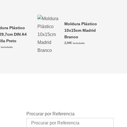
Moldura Plástico
dura Plástico
10x15cm Madrid
29,7cm DIN A4
Branco
lla Preto
2,94
€
Iva Incluido
€
Iva Incluido
Procurar por Referencia