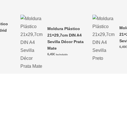
tico
Mol
Moldura Plástico
drid
21×
21×29,7cm DIN A4
Sevi
Sevilla Décor Prata
6,45
Mate
6,45
€
Iva Incluido