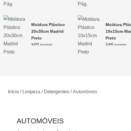
Moldura Plástico
Moldura Plás
20x30cm Madrid
10x15cm Ma
Preto
Preto
4,87
€
2,94
€
Iva Incluido
Iva Incluido
Início
/
Limpeza
/
Detergentes
/ Automóveis
AUTOMÓVEIS