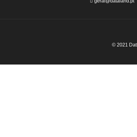
geral@dataland.pt
© 2021 Dat