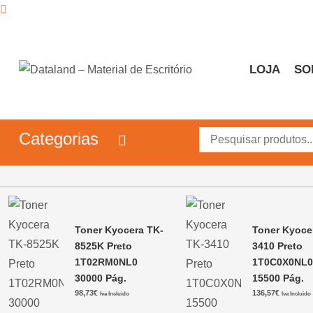
Skip
to
content
LOJA
SO
Dataland – Material de 
Material de Escritório
Categorias
Toner Kyocera TK-
Toner Kyoce
8525K Preto
3410 Preto
1T02RM0NL0
1T0C0X0NL
30000 Pág.
15500 Pág.
98,73
€
136,57
€
Iva Incluido
Iva Incluido