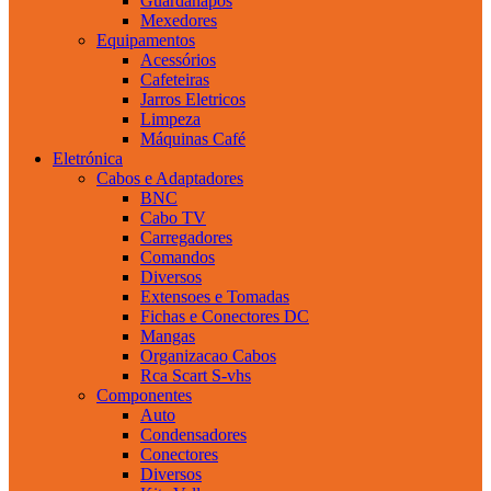
Guardanapos
Mexedores
Equipamentos
Acessórios
Cafeteiras
Jarros Eletricos
Limpeza
Máquinas Café
Eletrónica
Cabos e Adaptadores
BNC
Cabo TV
Carregadores
Comandos
Diversos
Extensoes e Tomadas
Fichas e Conectores DC
Mangas
Organizacao Cabos
Rca Scart S-vhs
Componentes
Auto
Condensadores
Conectores
Diversos