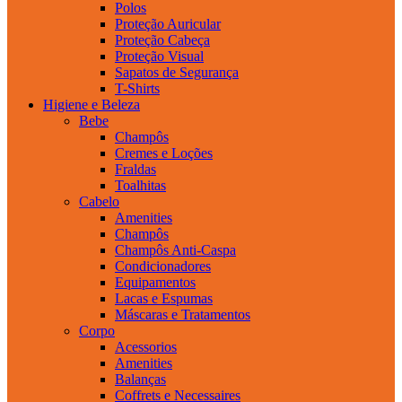
Polos
Proteção Auricular
Proteção Cabeça
Proteção Visual
Sapatos de Segurança
T-Shirts
Higiene e Beleza
Bebe
Champôs
Cremes e Loções
Fraldas
Toalhitas
Cabelo
Amenities
Champôs
Champôs Anti-Caspa
Condicionadores
Equipamentos
Lacas e Espumas
Máscaras e Tratamentos
Corpo
Acessorios
Amenities
Balanças
Coffrets e Necessaires