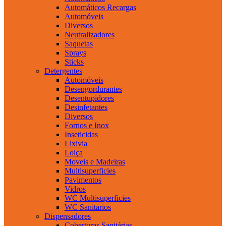
Automáticos Recargas
Automóveis
Diversos
Neutralizadores
Saquetas
Sprays
Sticks
Detergentes
Automóveis
Desengordurantes
Desentupidores
Desinfetantes
Diversos
Fornos e Inox
Inseticidas
Lixivia
Loiça
Moveis e Madeiras
Multisuperficies
Pavimentos
Vidros
WC Multisuperficies
WC Sanitarios
Dispensadores
Coberturas Sanitárias