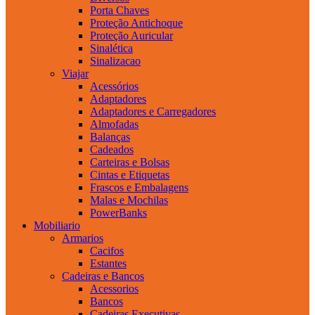
Porta Chaves
Proteção Antichoque
Proteção Auricular
Sinalética
Sinalizacao
Viajar
Acessórios
Adaptadores
Adaptadores e Carregadores
Almofadas
Balanças
Cadeados
Carteiras e Bolsas
Cintas e Etiquetas
Frascos e Embalagens
Malas e Mochilas
PowerBanks
Mobiliario
Armarios
Cacifos
Estantes
Cadeiras e Bancos
Acessorios
Bancos
Cadeiras Executivas