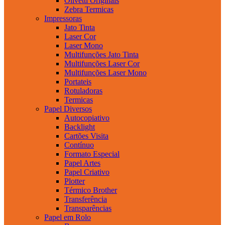
Olivetti Originais
Zebra Termicas
Impressoras
Jato Tinta
Laser Cor
Laser Mono
Multifunções Jato Tinta
Multifunções Laser Cor
Multifunções Laser Mono
Portateis
Rotuladoras
Termicas
Papel Diversos
Autocopiativo
Backlight
Cartões Visita
Contínuo
Formato Especial
Papel Artes
Papel Criativo
Plotter
Térmico Brother
Transferência
Transparências
Papel em Rolo