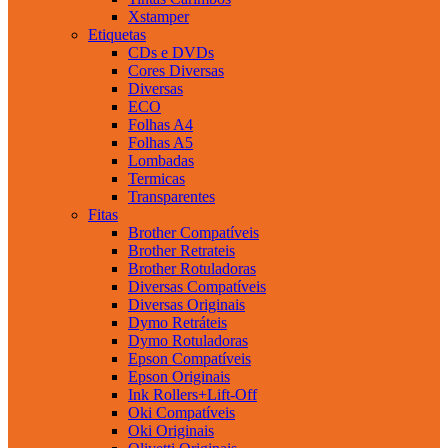
Xstamper
Etiquetas
CDs e DVDs
Cores Diversas
Diversas
ECO
Folhas A4
Folhas A5
Lombadas
Termicas
Transparentes
Fitas
Brother Compatíveis
Brother Retrateis
Brother Rotuladoras
Diversas Compatíveis
Diversas Originais
Dymo Retráteis
Dymo Rotuladoras
Epson Compatíveis
Epson Originais
Ink Rollers+Lift-Off
Oki Compatíveis
Oki Originais