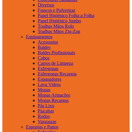
Diversos
Frascos e Pulverizar
Papel Higiénico Folha a Folha
Papel Higiénico Jumbo
Toalhas Mãos Rolo
Toalhas Mãos Zig-Zag
Equipamentos
Acessorios
Baldes
Baldes Profissionais
Cabos
Carros de Limpeza
Esfregonas
Esfregonas Recargas
Espanadores
Lava Vidros
Mopas
Mopas Armações
Mopas Recargas
Pás Lixo
Piaçabas
Rodos
Vassouras
Esponjas e Panos