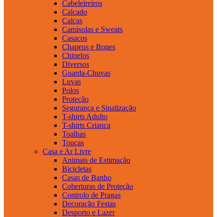
Cabeleireiros
Calcado
Calcas
Camisolas e Sweats
Casacos
Chapeus e Bones
Chinelos
Diversos
Guarda-Chuvas
Luvas
Polos
Proteção
Segurança e Sinalização
T-shirts Adulto
T-shirts Crianca
Toalhas
Toucas
Casa e Ar Livre
Animais de Estimação
Bicicletas
Casas de Banho
Coberturas de Proteção
Controlo de Pragas
Decoração Festas
Desporto e Lazer