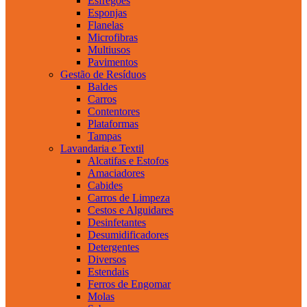
Esfregões
Esponjas
Flanelas
Microfibras
Multiusos
Pavimentos
Gestão de Resíduos
Baldes
Carros
Contentores
Plataformas
Tampas
Lavandaria e Textil
Alcatifas e Estofos
Amaciadores
Cabides
Carros de Limpeza
Cestos e Alguidares
Desinfetantes
Desumidificadores
Detergentes
Diversos
Estendais
Ferros de Engomar
Molas