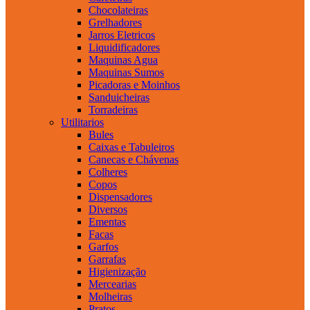
Chocolateiras
Grelhadores
Jarros Eletricos
Liquidificadores
Maquinas Agua
Maquinas Sumos
Picadoras e Moinhos
Sanduicheiras
Torradeiras
Utilitarios
Bules
Caixas e Tabuleiros
Canecas e Chávenas
Colheres
Copos
Dispensadores
Diversos
Ementas
Facas
Garfos
Garrafas
Higienização
Mercearias
Molheiras
Pratos