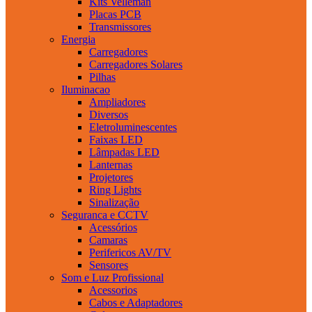
Kits Velleman
Placas PCB
Transmissores
Energia
Carregadores
Carregadores Solares
Pilhas
Iluminacao
Ampliadores
Diversos
Eletroluminescentes
Faixas LED
Lâmpadas LED
Lanternas
Projetores
Ring Lights
Sinalização
Seguranca e CCTV
Acessórios
Camaras
Perifericos AV/TV
Sensores
Som e Luz Profissional
Acessorios
Cabos e Adaptadores