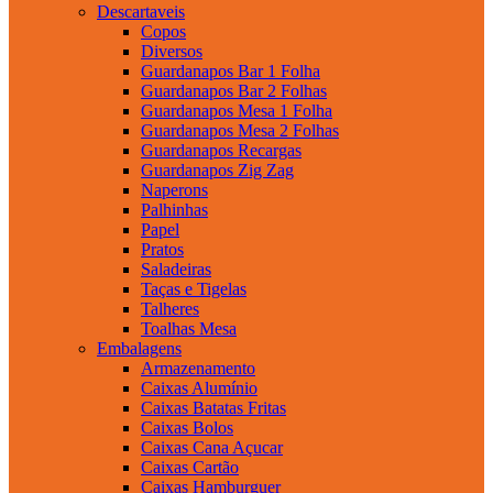
Descartaveis
Copos
Diversos
Guardanapos Bar 1 Folha
Guardanapos Bar 2 Folhas
Guardanapos Mesa 1 Folha
Guardanapos Mesa 2 Folhas
Guardanapos Recargas
Guardanapos Zig Zag
Naperons
Palhinhas
Papel
Pratos
Saladeiras
Taças e Tigelas
Talheres
Toalhas Mesa
Embalagens
Armazenamento
Caixas Alumínio
Caixas Batatas Fritas
Caixas Bolos
Caixas Cana Açucar
Caixas Cartão
Caixas Hamburguer