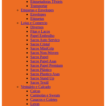
Etiquetadoras Têxteis
Transportar
Etiquetas e Envelopes
Envelopes
Etiquetas
Lojas e Comercio
Diversos
Fitas e Lacos
Papel Embrulho
Sacos Auto Servico
Sacos Cristal
Sacos MiniGrip
Sacos Non-Woven
Sacos Papel
Sacos Papel Asas
Sacos Papel Premium
Sacos Plástico
Sacos Plastico Asas
Sacos Stand Up
Sacos Textil
Vestuário e Calçado
Calças
Camisolas e Sweats
Casacos e Coletes
Luvas