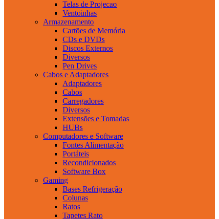
Telas de Projecao
Ventoinhas
Armazenamento
Cartões de Memória
CDs e DVDs
Discos Externos
Diversos
Pen Drives
Cabos e Adaptadores
Adaptadores
Cabos
Carregadores
Diversos
Extensões e Tomadas
HUBs
Computadores e Software
Fontes Alimentação
Portáteis
Recondicionados
Software Box
Gaming
Bases Refrigeração
Colunas
Ratos
Tapetes Rato