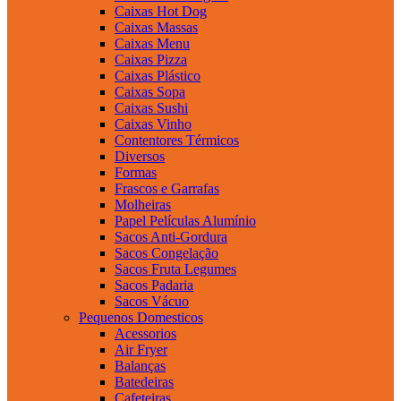
Caixas Hot Dog
Caixas Massas
Caixas Menu
Caixas Pizza
Caixas Plástico
Caixas Sopa
Caixas Sushi
Caixas Vinho
Contentores Térmicos
Diversos
Formas
Frascos e Garrafas
Molheiras
Papel Películas Alumínio
Sacos Anti-Gordura
Sacos Congelação
Sacos Fruta Legumes
Sacos Padaria
Sacos Vácuo
Pequenos Domesticos
Acessorios
Air Fryer
Balanças
Batedeiras
Cafeteiras