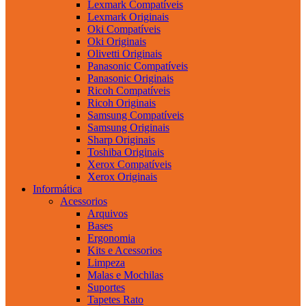
Lexmark Compatíveis
Lexmark Originais
Oki Compatíveis
Oki Originais
Olivetti Originais
Panasonic Compatíveis
Panasonic Originais
Ricoh Compatíveis
Ricoh Originais
Samsung Compatíveis
Samsung Originais
Sharp Originais
Toshiba Originais
Xerox Compatíveis
Xerox Originais
Informática
Acessorios
Arquivos
Bases
Ergonomia
Kits e Acessorios
Limpeza
Malas e Mochilas
Suportes
Tapetes Rato