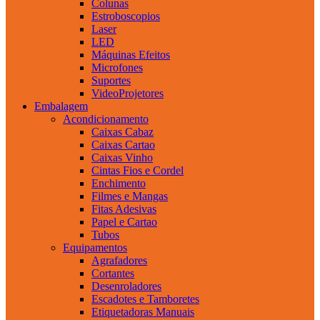
Colunas
Estroboscopios
Laser
LED
Máquinas Efeitos
Microfones
Suportes
VideoProjetores
Embalagem
Acondicionamento
Caixas Cabaz
Caixas Cartao
Caixas Vinho
Cintas Fios e Cordel
Enchimento
Filmes e Mangas
Fitas Adesivas
Papel e Cartao
Tubos
Equipamentos
Agrafadores
Cortantes
Desenroladores
Escadotes e Tamboretes
Etiquetadoras Manuais