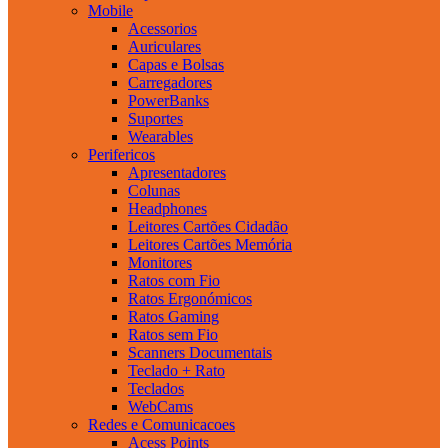
Mobile
Acessorios
Auriculares
Capas e Bolsas
Carregadores
PowerBanks
Suportes
Wearables
Perifericos
Apresentadores
Colunas
Headphones
Leitores Cartões Cidadão
Leitores Cartões Memória
Monitores
Ratos com Fio
Ratos Ergonómicos
Ratos Gaming
Ratos sem Fio
Scanners Documentais
Teclado + Rato
Teclados
WebCams
Redes e Comunicacoes
Acess Points