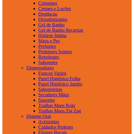
Cotonetes
Cremes e Loções
Depilacao
Desodorizantes
Gel de Banho
Gel de Banho Recargas
Higiene Intima
Maos e Pes
Perfumes
Protetores Solares
Repelentes
Sabonetes
Dispensadores
Frascos Vazios
Papel Higiénico Folha
Papel Higiénico Jumbo
Saboneteiras
Secadores Mãos
Suportes
Toalhas Maos Rolo
Toalhas Maos Zig Zag
Higiene Oral
Acessorios
Cuidados Proteses
Elixires Bucais