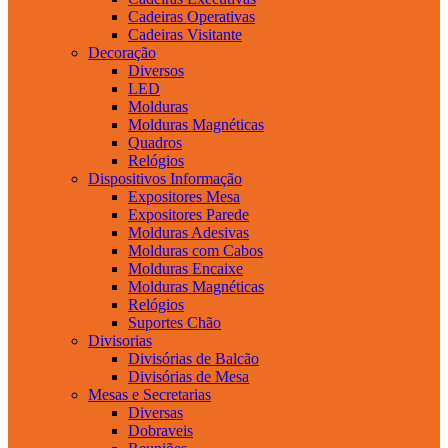
Cadeiras Operativas
Cadeiras Visitante
Decoração
Diversos
LED
Molduras
Molduras Magnéticas
Quadros
Relógios
Dispositivos Informação
Expositores Mesa
Expositores Parede
Molduras Adesivas
Molduras com Cabos
Molduras Encaixe
Molduras Magnéticas
Relógios
Suportes Chão
Divisorias
Divisórias de Balcão
Divisórias de Mesa
Mesas e Secretarias
Diversas
Dobraveis