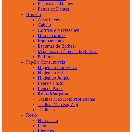
Escovas de Dentes
Pastas de Dentes
Homem
Aftershaves
Cabelo
Coffrets e Necessaires
Desodorizantes
Equipamentos
Espumas de Barbear
Máquinas e Lâminas de Barbear
Perfumes
Papel e Consumiveis
Higienico Domestico
Higienico Folha
Higienico Jumbo
Lencos Bolso
Lencos Papel
Rolos Marquesa
Toalhas Mão Rolo Profissional
Toalhas Mão Zig Zag
Toalhitas
Rosto
Hidratacao
Labios
Limpeza