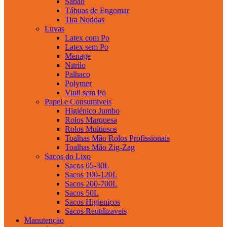
Sabao
Tábuas de Engomar
Tira Nodoas
Luvas
Latex com Po
Latex sem Po
Menage
Nitrilo
Palhaco
Polymer
Vinil sem Po
Papel e Consumiveis
Higiénico Jumbo
Rolos Marquesa
Rolos Multiusos
Toalhas Mão Rolos Profissionais
Toalhas Mão Zig-Zag
Sacos do Lixo
Sacos 05-30L
Sacos 100-120L
Sacos 200-700L
Sacos 50L
Sacos Higienicos
Sacos Reutilizaveis
Manutenção