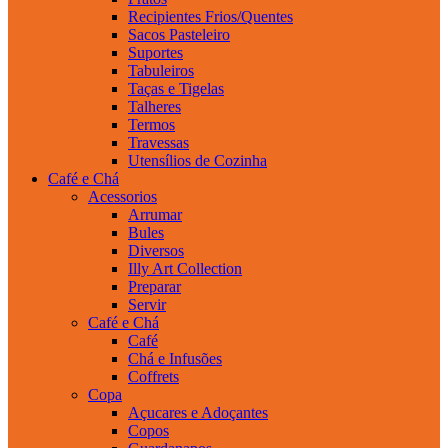
Recipientes Frios/Quentes
Sacos Pasteleiro
Suportes
Tabuleiros
Taças e Tigelas
Talheres
Termos
Travessas
Utensílios de Cozinha
Café e Chá
Acessorios
Arrumar
Bules
Diversos
Illy Art Collection
Preparar
Servir
Café e Chá
Café
Chá e Infusões
Coffrets
Copa
Açucares e Adoçantes
Copos