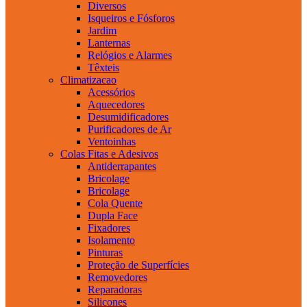
Diversos
Isqueiros e Fósforos
Jardim
Lanternas
Relógios e Alarmes
Têxteis
Climatizacao
Acessórios
Aquecedores
Desumidificadores
Purificadores de Ar
Ventoinhas
Colas Fitas e Adesivos
Antiderrapantes
Bricolage
Bricolage
Cola Quente
Dupla Face
Fixadores
Isolamento
Pinturas
Proteção de Superfícies
Removedores
Reparadoras
Silicones