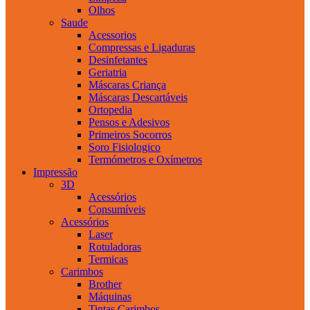
Olhos
Saude
Acessorios
Compressas e Ligaduras
Desinfetantes
Geriatria
Máscaras Criança
Máscaras Descartáveis
Ortopedia
Pensos e Adesivos
Primeiros Socorros
Soro Fisiologico
Termómetros e Oxímetros
Impressão
3D
Acessórios
Consumíveis
Acessórios
Laser
Rotuladoras
Termicas
Carimbos
Brother
Máquinas
Tintas Carimbos