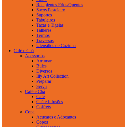
Recipientes Frios/Quentes
Sacos Pasteleiro
Suportes
Tabuleiros
Taças e Tigelas
Talheres
Termos
Travessas
Utensílios de Cozinha
Café e Chá
Acessorios
Arrumar
Bules
Diversos
Illy Art Collection
Preparar
Servir
Café e Chá
Café
Chá e Infusões
Coffrets
Copa
Açucares e Adoçantes
Copos