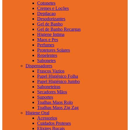
Cotonetes
Cremes e Loções
Depilacao
Desodorizantes
Gel de Banho
Gel de Banho Recargas
Higiene Intima
Maos e Pes
Perfumes
Protetores Solares
Repelentes
Sabonetes
Dispensadores
Frascos Vazios
Papel Higiénico Folha
Papel Higiénico Jumbo
Saboneteiras
Secadores Mãos
Suportes
Toalhas Maos Rolo
Toalhas Maos Zig Zag
Higiene Oral
Acessorios
Cuidados Proteses
Elixires Bucais