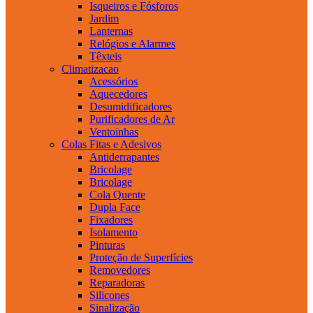
Isqueiros e Fósforos
Jardim
Lanternas
Relógios e Alarmes
Têxteis
Climatizacao
Acessórios
Aquecedores
Desumidificadores
Purificadores de Ar
Ventoinhas
Colas Fitas e Adesivos
Antiderrapantes
Bricolage
Bricolage
Cola Quente
Dupla Face
Fixadores
Isolamento
Pinturas
Proteção de Superfícies
Removedores
Reparadoras
Silicones
Sinalização