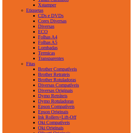
Xstamper
Etiquetas
CDs e DVDs
Cores Diversas
Diversas
ECO
Folhas A4
Folhas A5
Lombadas
Termicas
Transparentes
Fitas
Brother Compatíveis
Brother Retrateis
Brother Rotuladoras
Diversas Compatíveis
Diversas Originais
Dymo Retráteis
Dymo Rotuladoras
Epson Compatíveis
Epson Originais
Ink Rollers+Lift-Off
Oki Compatíveis
Oki Originais