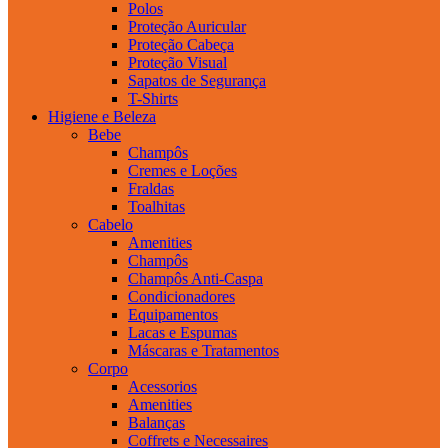
Polos
Proteção Auricular
Proteção Cabeça
Proteção Visual
Sapatos de Segurança
T-Shirts
Higiene e Beleza
Bebe
Champôs
Cremes e Loções
Fraldas
Toalhitas
Cabelo
Amenities
Champôs
Champôs Anti-Caspa
Condicionadores
Equipamentos
Lacas e Espumas
Máscaras e Tratamentos
Corpo
Acessorios
Amenities
Balanças
Coffrets e Necessaires