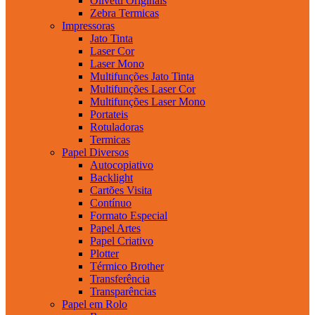
Olivetti Originais
Zebra Termicas
Impressoras
Jato Tinta
Laser Cor
Laser Mono
Multifunções Jato Tinta
Multifunções Laser Cor
Multifunções Laser Mono
Portateis
Rotuladoras
Termicas
Papel Diversos
Autocopiativo
Backlight
Cartões Visita
Contínuo
Formato Especial
Papel Artes
Papel Criativo
Plotter
Térmico Brother
Transferência
Transparências
Papel em Rolo