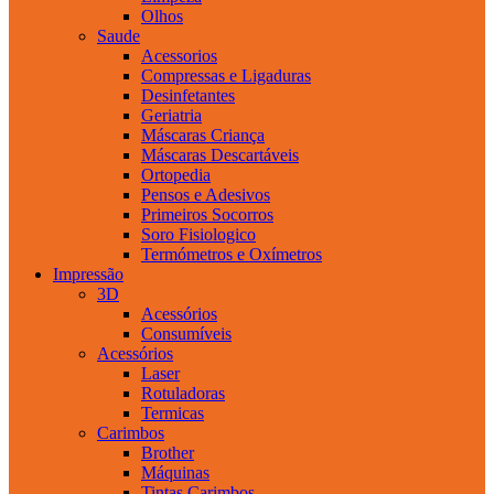
Olhos
Saude
Acessorios
Compressas e Ligaduras
Desinfetantes
Geriatria
Máscaras Criança
Máscaras Descartáveis
Ortopedia
Pensos e Adesivos
Primeiros Socorros
Soro Fisiologico
Termómetros e Oxímetros
Impressão
3D
Acessórios
Consumíveis
Acessórios
Laser
Rotuladoras
Termicas
Carimbos
Brother
Máquinas
Tintas Carimbos