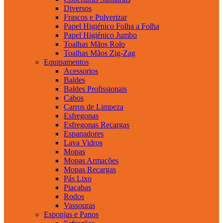
Diversos
Frascos e Pulverizar
Papel Higiénico Folha a Folha
Papel Higiénico Jumbo
Toalhas Mãos Rolo
Toalhas Mãos Zig-Zag
Equipamentos
Acessorios
Baldes
Baldes Profissionais
Cabos
Carros de Limpeza
Esfregonas
Esfregonas Recargas
Espanadores
Lava Vidros
Mopas
Mopas Armações
Mopas Recargas
Pás Lixo
Piaçabas
Rodos
Vassouras
Esponjas e Panos