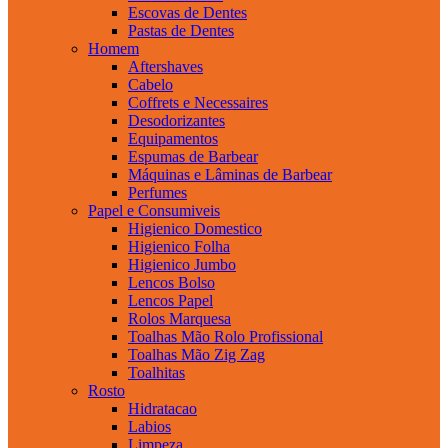
Escovas de Dentes
Pastas de Dentes
Homem
Aftershaves
Cabelo
Coffrets e Necessaires
Desodorizantes
Equipamentos
Espumas de Barbear
Máquinas e Lâminas de Barbear
Perfumes
Papel e Consumiveis
Higienico Domestico
Higienico Folha
Higienico Jumbo
Lencos Bolso
Lencos Papel
Rolos Marquesa
Toalhas Mão Rolo Profissional
Toalhas Mão Zig Zag
Toalhitas
Rosto
Hidratacao
Labios
Limpeza