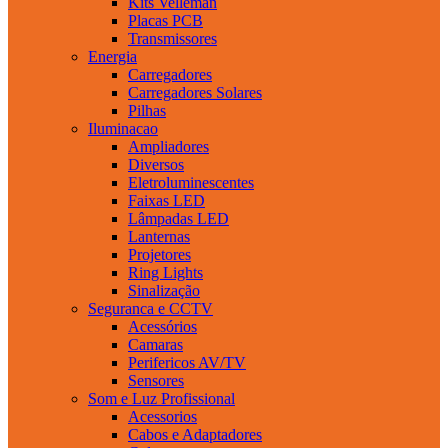
Kits Velleman
Placas PCB
Transmissores
Energia
Carregadores
Carregadores Solares
Pilhas
Iluminacao
Ampliadores
Diversos
Eletroluminescentes
Faixas LED
Lâmpadas LED
Lanternas
Projetores
Ring Lights
Sinalização
Seguranca e CCTV
Acessórios
Camaras
Perifericos AV/TV
Sensores
Som e Luz Profissional
Acessorios
Cabos e Adaptadores