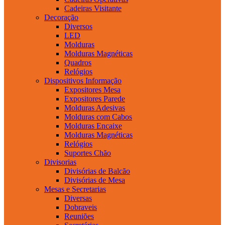
Cadeiras Visitante
Decoração
Diversos
LED
Molduras
Molduras Magnéticas
Quadros
Relógios
Dispositivos Informação
Expositores Mesa
Expositores Parede
Molduras Adesivas
Molduras com Cabos
Molduras Encaixe
Molduras Magnéticas
Relógios
Suportes Chão
Divisorias
Divisórias de Balcão
Divisórias de Mesa
Mesas e Secretarias
Diversas
Dobraveis
Reuniões