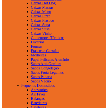
Caixas Hot Dog
Caixas Massas
Caixas Menu
Caixas Pizza
Caixas Plástico
Caixas Sopa
Caixas Sushi
Caixas Vinho
Contentores Térmicos
Diversos
Formas
Frascos e Garrafas
Molheiras
Papel Películas Alumínio
Sacos Anti-Gordura
Sacos Congelação
Sacos Fruta Legumes
Sacos Padaria
Sacos Vácuo
Pequenos Domesticos
Acessorios
Air Fryer
Balanças
Batedeiras
Cafeteiras