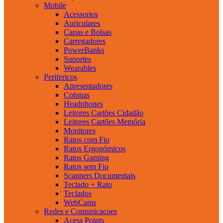
Mobile
Acessorios
Auriculares
Capas e Bolsas
Carregadores
PowerBanks
Suportes
Wearables
Perifericos
Apresentadores
Colunas
Headphones
Leitores Cartões Cidadão
Leitores Cartões Memória
Monitores
Ratos com Fio
Ratos Ergonómicos
Ratos Gaming
Ratos sem Fio
Scanners Documentais
Teclado + Rato
Teclados
WebCams
Redes e Comunicacoes
Acess Points