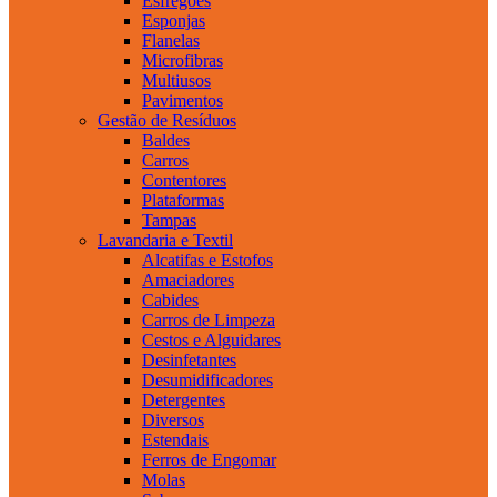
Esfregões
Esponjas
Flanelas
Microfibras
Multiusos
Pavimentos
Gestão de Resíduos
Baldes
Carros
Contentores
Plataformas
Tampas
Lavandaria e Textil
Alcatifas e Estofos
Amaciadores
Cabides
Carros de Limpeza
Cestos e Alguidares
Desinfetantes
Desumidificadores
Detergentes
Diversos
Estendais
Ferros de Engomar
Molas