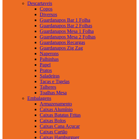
Descartaveis
Copos
Diversos
Guardanapos Bar 1 Folha
Guardanapos Bar 2 Folhas
Guardanapos Mesa 1 Folha
Guardanapos Mesa 2 Folhas
Guardanapos Recargas
Guardanapos Zig Zag
Naperons
Palhinhas
Papel
Pratos
Saladeiras
Taças e Tigelas
Talheres
Toalhas Mesa
Embalagens
Armazenamento
Caixas Alumínio
Caixas Batatas Fritas
Caixas Bolos
Caixas Cana Açucar
Caixas Cartão
Caixas Hamburguer