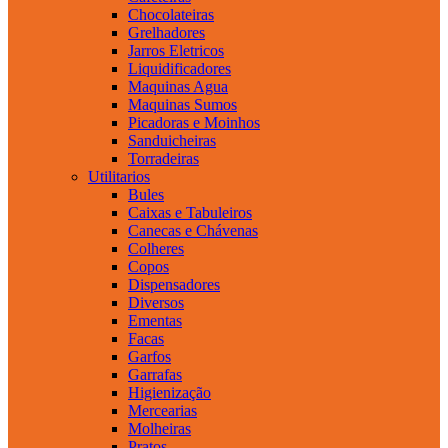
Chocolateiras
Grelhadores
Jarros Eletricos
Liquidificadores
Maquinas Agua
Maquinas Sumos
Picadoras e Moinhos
Sanduicheiras
Torradeiras
Utilitarios
Bules
Caixas e Tabuleiros
Canecas e Chávenas
Colheres
Copos
Dispensadores
Diversos
Ementas
Facas
Garfos
Garrafas
Higienização
Mercearias
Molheiras
Pratos