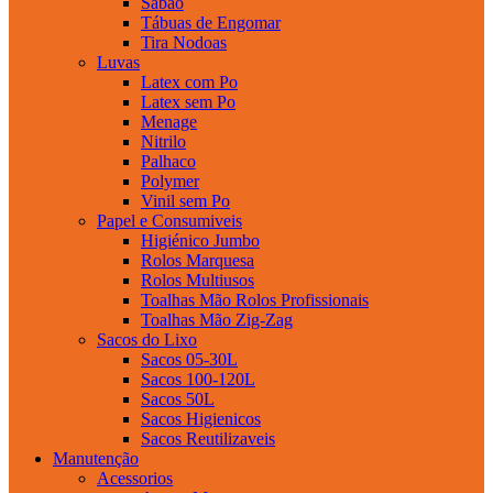
Sabao
Tábuas de Engomar
Tira Nodoas
Luvas
Latex com Po
Latex sem Po
Menage
Nitrilo
Palhaco
Polymer
Vinil sem Po
Papel e Consumiveis
Higiénico Jumbo
Rolos Marquesa
Rolos Multiusos
Toalhas Mão Rolos Profissionais
Toalhas Mão Zig-Zag
Sacos do Lixo
Sacos 05-30L
Sacos 100-120L
Sacos 50L
Sacos Higienicos
Sacos Reutilizaveis
Manutenção
Acessorios