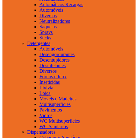
Automáticos Recargas
Automóveis
Diversos
Neutralizadores
Saquetas
Sprays
Sticks
Detergentes
Automóveis
Desengordurantes
Desentupidores
Desinfetantes
Diversos
Fornos e Inox
Inseticidas
Lixivia
Loiça
Moveis e Madeiras
Multisuperficies
Pavimentos
Vidros
WC Multisuperficies
WC Sanitarios
Dispensadores
Coberturas Sanitárias