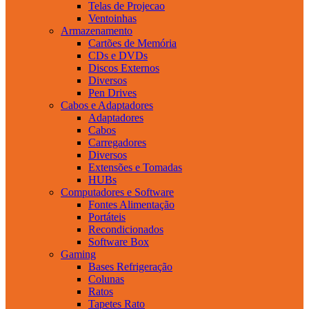
Telas de Projecao
Ventoinhas
Armazenamento
Cartões de Memória
CDs e DVDs
Discos Externos
Diversos
Pen Drives
Cabos e Adaptadores
Adaptadores
Cabos
Carregadores
Diversos
Extensões e Tomadas
HUBs
Computadores e Software
Fontes Alimentação
Portáteis
Recondicionados
Software Box
Gaming
Bases Refrigeração
Colunas
Ratos
Tapetes Rato