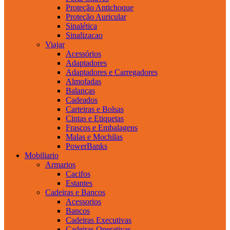
Proteção Antichoque
Proteção Auricular
Sinalética
Sinalizacao
Viajar
Acessórios
Adaptadores
Adaptadores e Carregadores
Almofadas
Balanças
Cadeados
Carteiras e Bolsas
Cintas e Etiquetas
Frascos e Embalagens
Malas e Mochilas
PowerBanks
Mobiliario
Armarios
Cacifos
Estantes
Cadeiras e Bancos
Acessorios
Bancos
Cadeiras Executivas
Cadeiras Operativas