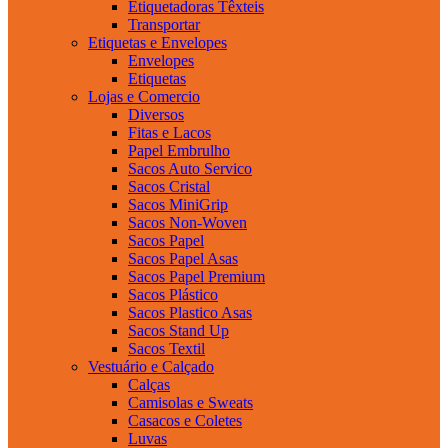
Etiquetadoras Têxteis
Transportar
Etiquetas e Envelopes
Envelopes
Etiquetas
Lojas e Comercio
Diversos
Fitas e Lacos
Papel Embrulho
Sacos Auto Servico
Sacos Cristal
Sacos MiniGrip
Sacos Non-Woven
Sacos Papel
Sacos Papel Asas
Sacos Papel Premium
Sacos Plástico
Sacos Plastico Asas
Sacos Stand Up
Sacos Textil
Vestuário e Calçado
Calças
Camisolas e Sweats
Casacos e Coletes
Luvas