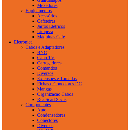
Guardanapos
Mexedores
Equipamentos
Acessórios
Cafeteiras
Jarros Eletricos
Limpeza
Máquinas Café
Eletrónica
Cabos e Adaptadores
BNC
Cabo TV
Carregadores
Comandos
Diversos
Extensoes e Tomadas
Fichas e Conectores DC
Mangas
Organizacao Cabos
Rca Scart S-vhs
Componentes
Auto
Condensadores
Conectores
Diversos