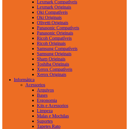
Lexmark Compatíveis
Lexmark Originais
Oki Compatíveis
Oki Originais
Olivetti Originais
Panasonic Compatíveis
Panasonic Originais
Ricoh Compatíveis
Ricoh Originais
Samsung Compatíveis
Samsung Originais
Sharp Originais
Toshiba Originais
Xerox Compatíveis
Xerox Originais
Informática
Acessorios
Arquivos
Bases
Ergonomia
Kits e Acessorios
Limpeza
Malas e Mochilas
Suportes
Tapetes Rato