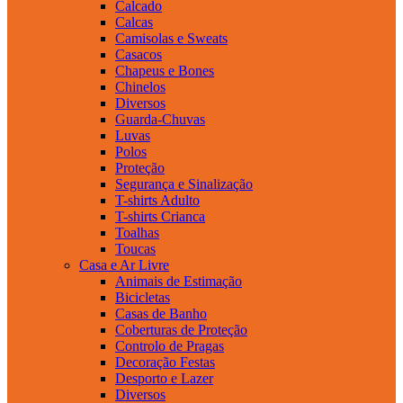
Calcado
Calcas
Camisolas e Sweats
Casacos
Chapeus e Bones
Chinelos
Diversos
Guarda-Chuvas
Luvas
Polos
Proteção
Segurança e Sinalização
T-shirts Adulto
T-shirts Crianca
Toalhas
Toucas
Casa e Ar Livre
Animais de Estimação
Bicicletas
Casas de Banho
Coberturas de Proteção
Controlo de Pragas
Decoração Festas
Desporto e Lazer
Diversos