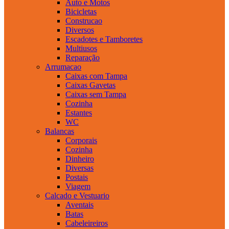
Auto e Motos
Bicicletas
Construcao
Diversos
Escadotes e Tamboretes
Multiusos
Reparação
Arrumacao
Caixas com Tampa
Caixas Gavetas
Caixas sem Tampa
Cozinha
Estantes
WC
Balancas
Corporais
Cozinha
Dinheiro
Diversas
Postais
Viagem
Calcado e Vestuario
Aventais
Batas
Cabeleireiros