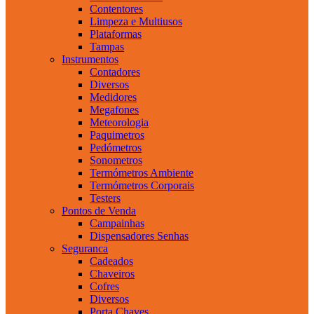
Contentores
Limpeza e Multiusos
Plataformas
Tampas
Instrumentos
Contadores
Diversos
Medidores
Megafones
Meteorologia
Paquimetros
Pedómetros
Sonometros
Termómetros Ambiente
Termómetros Corporais
Testers
Pontos de Venda
Campainhas
Dispensadores Senhas
Seguranca
Cadeados
Chaveiros
Cofres
Diversos
Porta Chaves