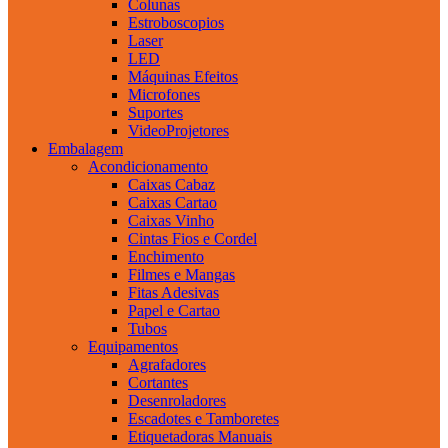
Colunas
Estroboscopios
Laser
LED
Máquinas Efeitos
Microfones
Suportes
VideoProjetores
Embalagem
Acondicionamento
Caixas Cabaz
Caixas Cartao
Caixas Vinho
Cintas Fios e Cordel
Enchimento
Filmes e Mangas
Fitas Adesivas
Papel e Cartao
Tubos
Equipamentos
Agrafadores
Cortantes
Desenroladores
Escadotes e Tamboretes
Etiquetadoras Manuais