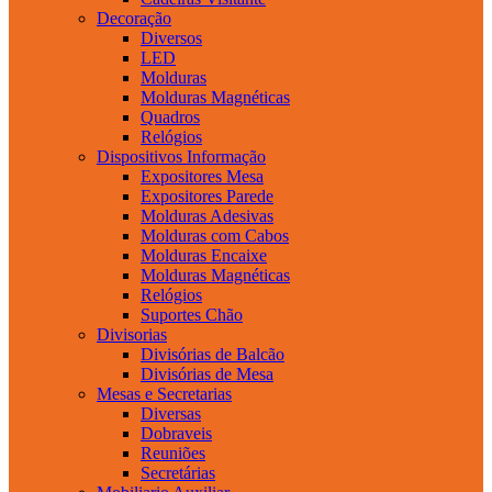
Decoração
Diversos
LED
Molduras
Molduras Magnéticas
Quadros
Relógios
Dispositivos Informação
Expositores Mesa
Expositores Parede
Molduras Adesivas
Molduras com Cabos
Molduras Encaixe
Molduras Magnéticas
Relógios
Suportes Chão
Divisorias
Divisórias de Balcão
Divisórias de Mesa
Mesas e Secretarias
Diversas
Dobraveis
Reuniões
Secretárias