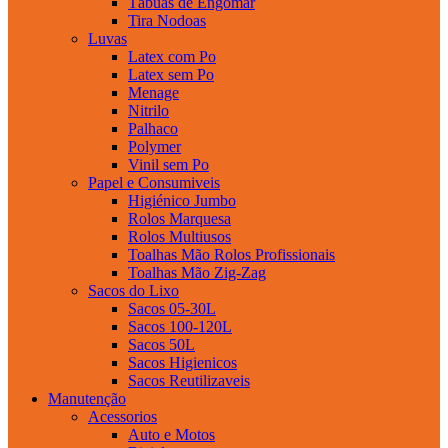
Tábuas de Engomar
Tira Nodoas
Luvas
Latex com Po
Latex sem Po
Menage
Nitrilo
Palhaco
Polymer
Vinil sem Po
Papel e Consumiveis
Higiénico Jumbo
Rolos Marquesa
Rolos Multiusos
Toalhas Mão Rolos Profissionais
Toalhas Mão Zig-Zag
Sacos do Lixo
Sacos 05-30L
Sacos 100-120L
Sacos 50L
Sacos Higienicos
Sacos Reutilizaveis
Manutenção
Acessorios
Auto e Motos