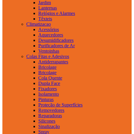
Jardim
Lanternas
Relógios e Alarmes
Têxteis
Climatizacao
Acessórios
Aquecedores
Desumidificadores
Purificadores de Ar
Ventoinhas
Colas Fitas e Adesivos
Antiderrapantes
Bricolage
Bricolage
Cola Quente
Dupla Face
Fixadores
Isolamento
Pinturas
Proteção de Superfícies
Removedores
Reparadoras
Silicones
Sinalização
Spray