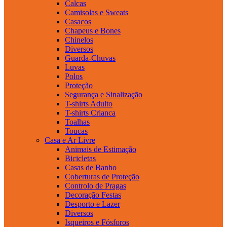
Calcas
Camisolas e Sweats
Casacos
Chapeus e Bones
Chinelos
Diversos
Guarda-Chuvas
Luvas
Polos
Proteção
Segurança e Sinalização
T-shirts Adulto
T-shirts Crianca
Toalhas
Toucas
Casa e Ar Livre
Animais de Estimação
Bicicletas
Casas de Banho
Coberturas de Proteção
Controlo de Pragas
Decoração Festas
Desporto e Lazer
Diversos
Isqueiros e Fósforos