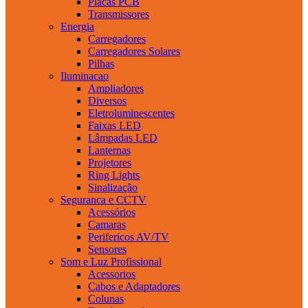
Placas PCB
Transmissores
Energia
Carregadores
Carregadores Solares
Pilhas
Iluminacao
Ampliadores
Diversos
Eletroluminescentes
Faixas LED
Lâmpadas LED
Lanternas
Projetores
Ring Lights
Sinalização
Seguranca e CCTV
Acessórios
Camaras
Perifericos AV/TV
Sensores
Som e Luz Profissional
Acessorios
Cabos e Adaptadores
Colunas