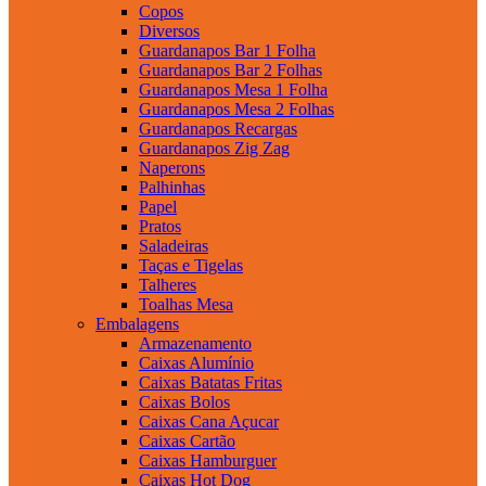
Copos
Diversos
Guardanapos Bar 1 Folha
Guardanapos Bar 2 Folhas
Guardanapos Mesa 1 Folha
Guardanapos Mesa 2 Folhas
Guardanapos Recargas
Guardanapos Zig Zag
Naperons
Palhinhas
Papel
Pratos
Saladeiras
Taças e Tigelas
Talheres
Toalhas Mesa
Embalagens
Armazenamento
Caixas Alumínio
Caixas Batatas Fritas
Caixas Bolos
Caixas Cana Açucar
Caixas Cartão
Caixas Hamburguer
Caixas Hot Dog