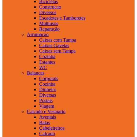
Bicicletas
Construcao
Diversos
Escadotes e Tamboretes
Multiusos
Reparação
Arrumacao
Caixas com Tampa
Caixas Gavetas
Caixas sem Tampa
Cozinha
Estantes
WC
Balancas
Corporais
Cozinha
Dinheiro
Diversas
Postais
Viagem
Calcado e Vestuario
Aventais
Batas
Cabeleireiros
Calcado