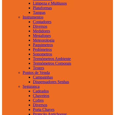
Limpeza e Multiusos
Plataformas
Tampas
Instrumentos
Contadores
Diversos
Medidores
Megafones
Meteorologia
Paquimetros
Pedómetros
Sonometros
Termómetros Ambiente
Termómetros Corporais
Testers
Pontos de Venda
Campainhas
Dispensadores Senhas
Seguranca
Cadeados
Chaveiros
Cofres
Diversos
Porta Chaves
Proteção Antichoque