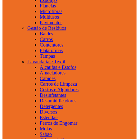
Esponjas
Flanelas
Microfibras
Multiusos
Pavimentos
Gestão de Resíduos
Baldes
Carros
Contentores
Plataformas
Tampas
Lavandaria e Textil
Alcatifas e Estofos
Amaciadores
Cabides
Carros de Limpeza
Cestos e Alguidares
Desinfetantes
Desumidificadores
Detergentes
Diversos
Estendais
Ferros de Engomar
Molas
Sabao