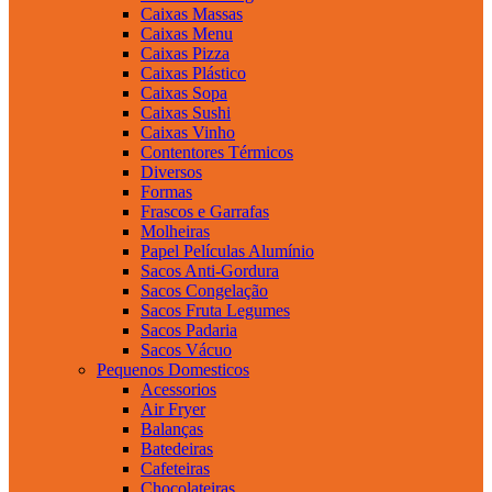
Caixas Massas
Caixas Menu
Caixas Pizza
Caixas Plástico
Caixas Sopa
Caixas Sushi
Caixas Vinho
Contentores Térmicos
Diversos
Formas
Frascos e Garrafas
Molheiras
Papel Películas Alumínio
Sacos Anti-Gordura
Sacos Congelação
Sacos Fruta Legumes
Sacos Padaria
Sacos Vácuo
Pequenos Domesticos
Acessorios
Air Fryer
Balanças
Batedeiras
Cafeteiras
Chocolateiras