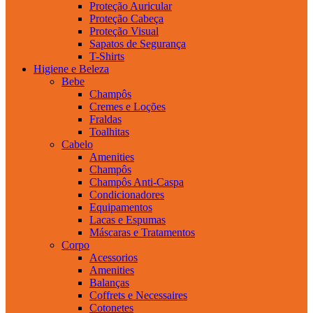
Proteção Auricular
Proteção Cabeça
Proteção Visual
Sapatos de Segurança
T-Shirts
Higiene e Beleza
Bebe
Champôs
Cremes e Loções
Fraldas
Toalhitas
Cabelo
Amenities
Champôs
Champôs Anti-Caspa
Condicionadores
Equipamentos
Lacas e Espumas
Máscaras e Tratamentos
Corpo
Acessorios
Amenities
Balanças
Coffrets e Necessaires
Cotonetes