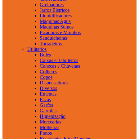
Grelhadores
Jarros Eletricos
Liquidificadores
Maquinas Agua
Maquinas Sumos
Picadoras e Moinhos
Sanduicheiras
Torradeiras
Utilitarios
Bules
Caixas e Tabuleiros
Canecas e Chávenas
Colheres
Copos
Dispensadores
Diversos
Ementas
Facas
Garfos
Garrafas
Higienização
Mercearias
Molheiras
Pratos
Recipientes Frios/Quentes