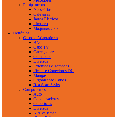
Mexedores
Equipamentos
Acessórios
Cafeteiras
Jarros Eletricos
Limpeza
Máquinas Café
Eletrónica
Cabos e Adaptadores
BNC
Cabo TV
Carregadores
Comandos
Diversos
Extensoes e Tomadas
Fichas e Conectores DC
Mangas
Organizacao Cabos
Rca Scart S-vhs
Componentes
Auto
Condensadores
Conectores
Diversos
Kits Velleman