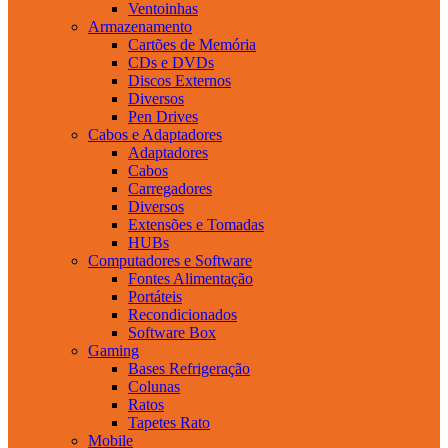
Ventoinhas
Armazenamento
Cartões de Memória
CDs e DVDs
Discos Externos
Diversos
Pen Drives
Cabos e Adaptadores
Adaptadores
Cabos
Carregadores
Diversos
Extensões e Tomadas
HUBs
Computadores e Software
Fontes Alimentação
Portáteis
Recondicionados
Software Box
Gaming
Bases Refrigeração
Colunas
Ratos
Tapetes Rato
Mobile