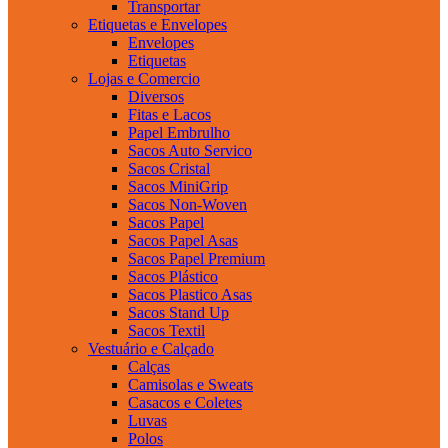
Transportar
Etiquetas e Envelopes
Envelopes
Etiquetas
Lojas e Comercio
Diversos
Fitas e Lacos
Papel Embrulho
Sacos Auto Servico
Sacos Cristal
Sacos MiniGrip
Sacos Non-Woven
Sacos Papel
Sacos Papel Asas
Sacos Papel Premium
Sacos Plástico
Sacos Plastico Asas
Sacos Stand Up
Sacos Textil
Vestuário e Calçado
Calças
Camisolas e Sweats
Casacos e Coletes
Luvas
Polos