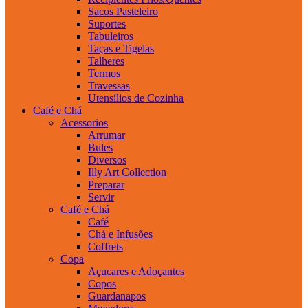
Sacos Pasteleiro
Suportes
Tabuleiros
Taças e Tigelas
Talheres
Termos
Travessas
Utensílios de Cozinha
Café e Chá
Acessorios
Arrumar
Bules
Diversos
Illy Art Collection
Preparar
Servir
Café e Chá
Café
Chá e Infusões
Coffrets
Copa
Açucares e Adoçantes
Copos
Guardanapos