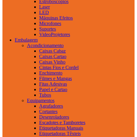
Estroboscopios
Laser
LED
Máquinas Efeitos
Microfones
Suportes
VideoProjetores
Embalagem
Acondicionamento
Caixas Cabaz
Caixas Cartao
Caixas Vinho
Cintas Fios e Cordel
Enchimento
Filmes e Mangas
Fitas Adesivas
Papel e Cartao
Tubos
Equipamentos
Agrafadores
Cortantes
Desenroladores
Escadotes e Tamboretes
Etiquetadoras Manuais
Etiquetadoras Têxteis