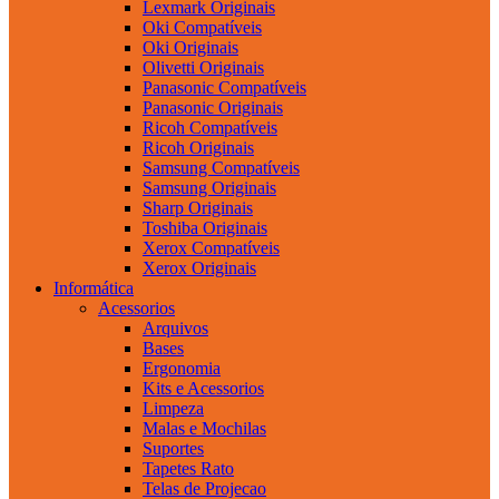
Lexmark Originais
Oki Compatíveis
Oki Originais
Olivetti Originais
Panasonic Compatíveis
Panasonic Originais
Ricoh Compatíveis
Ricoh Originais
Samsung Compatíveis
Samsung Originais
Sharp Originais
Toshiba Originais
Xerox Compatíveis
Xerox Originais
Informática
Acessorios
Arquivos
Bases
Ergonomia
Kits e Acessorios
Limpeza
Malas e Mochilas
Suportes
Tapetes Rato
Telas de Projecao