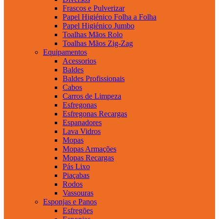
Frascos e Pulverizar
Papel Higiénico Folha a Folha
Papel Higiénico Jumbo
Toalhas Mãos Rolo
Toalhas Mãos Zig-Zag
Equipamentos
Acessorios
Baldes
Baldes Profissionais
Cabos
Carros de Limpeza
Esfregonas
Esfregonas Recargas
Espanadores
Lava Vidros
Mopas
Mopas Armações
Mopas Recargas
Pás Lixo
Piaçabas
Rodos
Vassouras
Esponjas e Panos
Esfregões