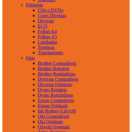
Etiquetas
CDs e DVDs
Cores Diversas
Diversas
ECO
Folhas A4
Folhas A5
Lombadas
Termicas
Transparentes
Fitas
Brother Compatíveis
Brother Retrateis
Brother Rotuladoras
Diversas Compatíveis
Diversas Originais
Dymo Retráteis
Dymo Rotuladoras
Epson Compatíveis
Epson Originais
Ink Rollers+Lift-Off
Oki Compatíveis
Oki Originais
Olivetti Originais