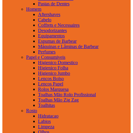
Pastas de Dentes
Homem
Aftershaves
Cabelo
Coffrets e Necessaires
Desodorizantes
Equipamentos
Espumas de Barbear
Máquinas e Lâminas de Barbear
Perfumes
Papel e Consumiveis
Higienico Domestico
Higienico Folha
Higienico Jumbo
Lencos Bolso
Lencos Papel
Rolos Marquesa
Toalhas Mão Rolo Profissional
Toalhas Mão Zig Zag
Toalhitas
Rosto
Hidratacao
Labios
Limpeza
Olhos