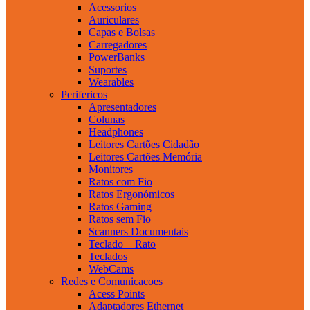
Acessorios
Auriculares
Capas e Bolsas
Carregadores
PowerBanks
Suportes
Wearables
Perifericos
Apresentadores
Colunas
Headphones
Leitores Cartões Cidadão
Leitores Cartões Memória
Monitores
Ratos com Fio
Ratos Ergonómicos
Ratos Gaming
Ratos sem Fio
Scanners Documentais
Teclado + Rato
Teclados
WebCams
Redes e Comunicacoes
Acess Points
Adaptadores Ethernet