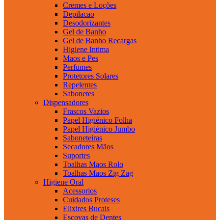
Cremes e Loções
Depilacao
Desodorizantes
Gel de Banho
Gel de Banho Recargas
Higiene Intima
Maos e Pes
Perfumes
Protetores Solares
Repelentes
Sabonetes
Dispensadores
Frascos Vazios
Papel Higiénico Folha
Papel Higiénico Jumbo
Saboneteiras
Secadores Mãos
Suportes
Toalhas Maos Rolo
Toalhas Maos Zig Zag
Higiene Oral
Acessorios
Cuidados Proteses
Elixires Bucais
Escovas de Dentes