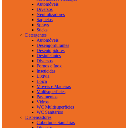
Automóveis
Diversos
Neutralizadores
Saquetas
Sprays
Sticks
Detergentes
Automóveis
Desengordurantes
Desentupidores
Desinfetantes
Diversos
Fornos e Inox
Inseticidas
Lixivia
Loiça
Moveis e Madeiras
Multisuperficies
Pavimentos
Vidros
WC Multisuperficies
WC Sanitarios
Dispensadores
Coberturas Sanitárias
Diversos