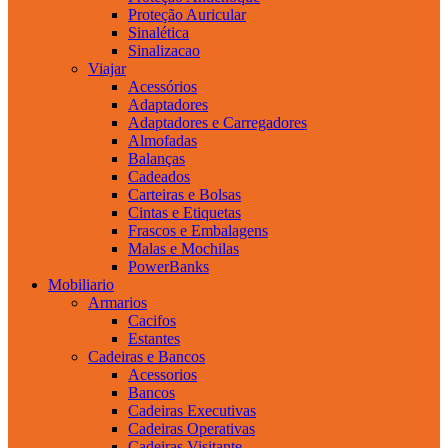
Proteção Auricular
Sinalética
Sinalizacao
Viajar
Acessórios
Adaptadores
Adaptadores e Carregadores
Almofadas
Balanças
Cadeados
Carteiras e Bolsas
Cintas e Etiquetas
Frascos e Embalagens
Malas e Mochilas
PowerBanks
Mobiliario
Armarios
Cacifos
Estantes
Cadeiras e Bancos
Acessorios
Bancos
Cadeiras Executivas
Cadeiras Operativas
Cadeiras Visitante