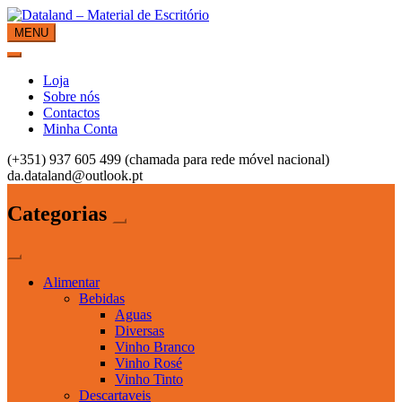
Skip
to
MENU
Dataland – Material de Escritório
Material de Escritório
content
Loja
Sobre nós
Contactos
Minha Conta
(+351) 937 605 499 (chamada para rede móvel nacional)
da.dataland@outlook.pt
Categorias
Alimentar
Bebidas
Aguas
Diversas
Vinho Branco
Vinho Rosé
Vinho Tinto
Descartaveis