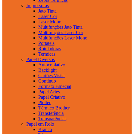
Zebra Termicas
Impressoras
Jato Tinta
Laser Cor
Laser Mono
Multifunções Jato Tinta
Multifunções Laser Cor
Multifunções Laser Mono
Portateis
Rotuladoras
Termicas
Papel Diversos
Autocopiativo
Backlight
Cartões Visita
Contínuo
Formato Especial
Papel Artes
Papel Criativo
Plotter
Térmico Brother
Transferência
Transparências
Papel em Rolo
Branco