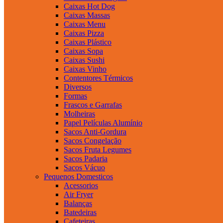
Caixas Hot Dog
Caixas Massas
Caixas Menu
Caixas Pizza
Caixas Plástico
Caixas Sopa
Caixas Sushi
Caixas Vinho
Contentores Térmicos
Diversos
Formas
Frascos e Garrafas
Molheiras
Papel Películas Alumínio
Sacos Anti-Gordura
Sacos Congelação
Sacos Fruta Legumes
Sacos Padaria
Sacos Vácuo
Pequenos Domesticos
Acessorios
Air Fryer
Balanças
Batedeiras
Cafeteiras