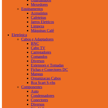
Guardanapos
Mexedores
Equipamentos
Acessórios
Cafeteiras
Jarros Eletricos
Limpeza
Máquinas Café
Eletrónica
Cabos e Adaptadores
BNC
Cabo TV
Carregadores
Comandos
Diversos
Extensoes e Tomadas
Fichas e Conectores DC
Mangas
Organizacao Cabos
Rca Scart S-vhs
Componentes
Auto
Condensadores
Conectores
Diversos