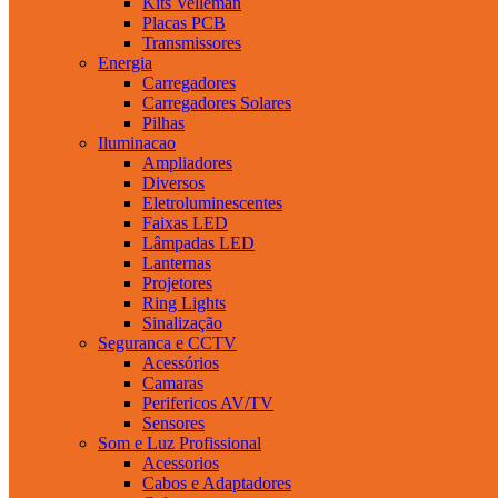
Kits Velleman
Placas PCB
Transmissores
Energia
Carregadores
Carregadores Solares
Pilhas
Iluminacao
Ampliadores
Diversos
Eletroluminescentes
Faixas LED
Lâmpadas LED
Lanternas
Projetores
Ring Lights
Sinalização
Seguranca e CCTV
Acessórios
Camaras
Perifericos AV/TV
Sensores
Som e Luz Profissional
Acessorios
Cabos e Adaptadores