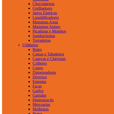
Chocolateiras
Grelhadores
Jarros Eletricos
Liquidificadores
Maquinas Agua
Maquinas Sumos
Picadoras e Moinhos
Sanduicheiras
Torradeiras
Utilitarios
Bules
Caixas e Tabuleiros
Canecas e Chávenas
Colheres
Copos
Dispensadores
Diversos
Ementas
Facas
Garfos
Garrafas
Higienização
Mercearias
Molheiras
Pratos