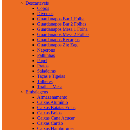
Descartaveis
Copos
Diversos
Guardanapos Bar 1 Folha
Guardanapos Bar 2 Folhas
Guardanapos Mesa 1 Folha
Guardanapos Mesa 2 Folhas
Guardanapos Recargas
Guardanapos Zig Zag
Naperons
Palhinhas
Papel
Pratos
Saladeiras
Taças e Tigelas
Talheres
Toalhas Mesa
Embalagens
Armazenamento
Caixas Alumínio
Caixas Batatas Fritas
Caixas Bolos
Caixas Cana Açucar
Caixas Cartão
Caixas Hamburguer