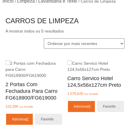
Início
Limpeza
Lavandaria e Textil
/
/
/ Carros de Limpeza
CARROS DE LIMPEZA
Ordenado
A mostrar todos os 5 resultados
por
mais
recentes
Carro Servico Hotel
2 Portas Com
124,5x56x127cm Preto
Fechadura Para Carro
1.076,62
€
Iva Incluido
FG618900/FG619000
Adicionar
Favorito
110,26
€
Iva Incluido
Adicionar
Favorito