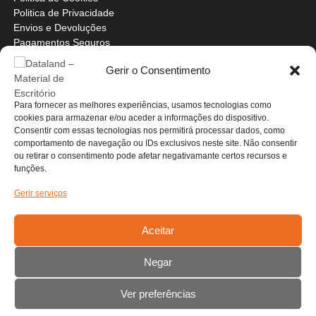
Politica de Privacidade
Envios e Devoluções
Pagamentos Seguros
Livre de Resolução
Gerir o Consentimento
Livro de Reclamações
Contactos
Para fornecer as melhores experiências, usamos tecnologias como
cookies para armazenar e/ou aceder a informações do dispositivo.
Consentir com essas tecnologias nos permitirá processar dados, como
Detalhes da Empresa
comportamento de navegação ou IDs exclusivos neste site. Não consentir
ou retirar o consentimento pode afetar negativamante certos recursos e
Fale Connosco
funções.
Contactos
Gerir serviços
Carrinho
Aceitar
Negar
Ver preferências
© 2021 Dataland Todos os Direitos Reservados.
|
Theme: Shopay