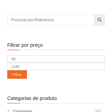
Filtrar por preço
Preço
mínimo
Preço
máximo
Filtrar
Categorias de produto
Embalagem