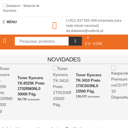
Skip
to
content
Dataland – Material de Escritório
(+351) 937 605 499 (chamada para
MENU
rede móvel nacional)
da.dataland@outlook.pt
0
0
0,00€
NOVIDADES
Toner Kyocera
Toner Kyocera
TK-3410 Preto
TK-8525K Preto
1T0C0X0NL0
1T02RM0NL0
15500 Pág.
30000 Pág.
136,57
€
Iva Incluido
98,73
€
Iva Incluido