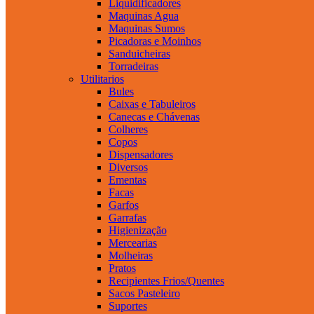
Liquidificadores
Maquinas Agua
Maquinas Sumos
Picadoras e Moinhos
Sanduicheiras
Torradeiras
Utilitarios
Bules
Caixas e Tabuleiros
Canecas e Chávenas
Colheres
Copos
Dispensadores
Diversos
Ementas
Facas
Garfos
Garrafas
Higienização
Mercearias
Molheiras
Pratos
Recipientes Frios/Quentes
Sacos Pasteleiro
Suportes