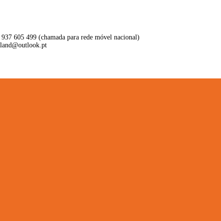
 937 605 499 (chamada para rede móvel nacional)
aland@outlook.pt
ritório