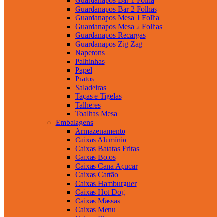
Guardanapos Bar 1 Folha
Guardanapos Bar 2 Folhas
Guardanapos Mesa 1 Folha
Guardanapos Mesa 2 Folhas
Guardanapos Recargas
Guardanapos Zig Zag
Naperons
Palhinhas
Papel
Pratos
Saladeiras
Taças e Tigelas
Talheres
Toalhas Mesa
Embalagens
Armazenamento
Caixas Alumínio
Caixas Batatas Fritas
Caixas Bolos
Caixas Cana Açucar
Caixas Cartão
Caixas Hamburguer
Caixas Hot Dog
Caixas Massas
Caixas Menu