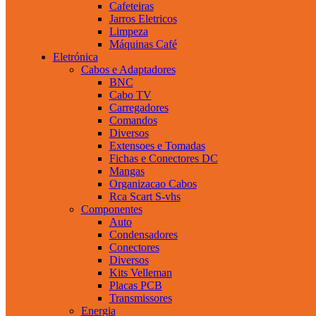
Cafeteiras
Jarros Eletricos
Limpeza
Máquinas Café
Eletrónica
Cabos e Adaptadores
BNC
Cabo TV
Carregadores
Comandos
Diversos
Extensoes e Tomadas
Fichas e Conectores DC
Mangas
Organizacao Cabos
Rca Scart S-vhs
Componentes
Auto
Condensadores
Conectores
Diversos
Kits Velleman
Placas PCB
Transmissores
Energia