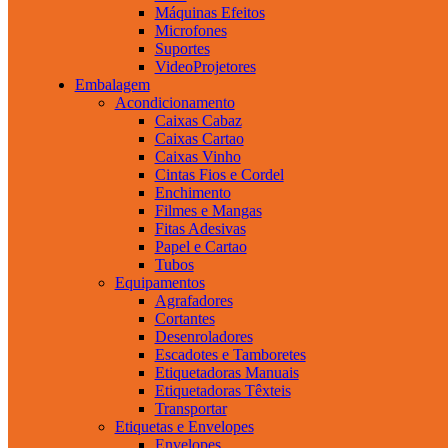
Máquinas Efeitos
Microfones
Suportes
VideoProjetores
Embalagem
Acondicionamento
Caixas Cabaz
Caixas Cartao
Caixas Vinho
Cintas Fios e Cordel
Enchimento
Filmes e Mangas
Fitas Adesivas
Papel e Cartao
Tubos
Equipamentos
Agrafadores
Cortantes
Desenroladores
Escadotes e Tamboretes
Etiquetadoras Manuais
Etiquetadoras Têxteis
Transportar
Etiquetas e Envelopes
Envelopes