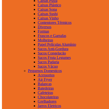
Caixas Pizza
Caixas Plástico
Caixas Sopa
Caixas Sushi
Caixas Vinho
Contentores Térmicos
Diversos
Formas
Frascos e Garrafas
Molheiras
Papel Películas Alumínio
Sacos Anti-Gordura
Sacos Congelação
Sacos Fruta Legumes
Sacos Padaria
Sacos Vácuo
Pequenos Domesticos
Acessorios
Air Fryer
Balanças
Batedeiras
Cafeteiras
Chocolateiras
Grelhadores
Jarros Eletricos