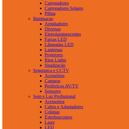
Carregadores
Carregadores Solares
Pilhas
Iluminacao
Ampliadores
Diversos
Eletroluminescentes
Faixas LED
Lâmpadas LED
Lanternas
Projetores
Ring Lights
Sinalização
Seguranca e CCTV
Acessórios
Camaras
Perifericos AV/TV
Sensores
Som e Luz Profissional
Acessorios
Cabos e Adaptadores
Colunas
Estroboscopios
Laser
LED