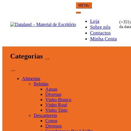
Skip
MENU
to
content
Loja
(+351)
Sobre nós
da.dat
Contactos
Dataland – Material de Esc
Material de Escritório
Minha Conta
Categorias
Alimentar
Bebidas
Aguas
Diversas
Vinho Branco
Vinho Rosé
Vinho Tinto
Descartaveis
Copos
Diversos