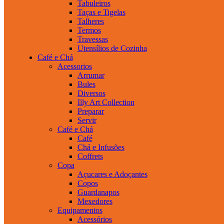
Tabuleiros
Taças e Tigelas
Talheres
Termos
Travessas
Utensílios de Cozinha
Café e Chá
Acessorios
Arrumar
Bules
Diversos
Illy Art Collection
Preparar
Servir
Café e Chá
Café
Chá e Infusões
Coffrets
Copa
Açucares e Adoçantes
Copos
Guardanapos
Mexedores
Equipamentos
Acessórios