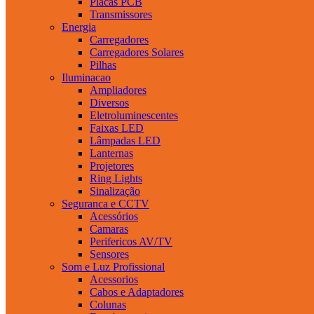
Placas PCB
Transmissores
Energia
Carregadores
Carregadores Solares
Pilhas
Iluminacao
Ampliadores
Diversos
Eletroluminescentes
Faixas LED
Lâmpadas LED
Lanternas
Projetores
Ring Lights
Sinalização
Seguranca e CCTV
Acessórios
Camaras
Perifericos AV/TV
Sensores
Som e Luz Profissional
Acessorios
Cabos e Adaptadores
Colunas