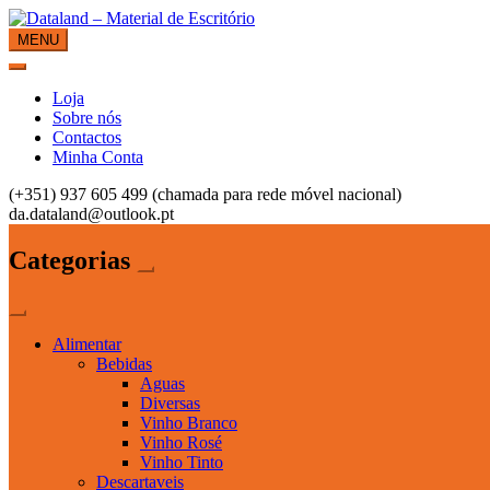
Skip
to
MENU
Dataland – Material de Escritório
Material de Escritório
content
Loja
Sobre nós
Contactos
Minha Conta
(+351) 937 605 499 (chamada para rede móvel nacional)
da.dataland@outlook.pt
Categorias
Alimentar
Bebidas
Aguas
Diversas
Vinho Branco
Vinho Rosé
Vinho Tinto
Descartaveis