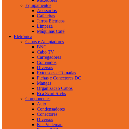
Mexedores
Equipamentos
Acessórios
Cafeteiras
Jarros Eletricos
Limpeza
Máquinas Café
Eletrónica
Cabos e Adaptadores
BNC
Cabo TV
Carregadores
Comandos
Diversos
Extensoes e Tomadas
Fichas e Conectores DC
Mangas
Organizacao Cabos
Rca Scart S-vhs
Componentes
Auto
Condensadores
Conectores
Diversos
Kits Velleman