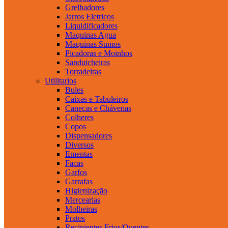
Grelhadores
Jarros Eletricos
Liquidificadores
Maquinas Agua
Maquinas Sumos
Picadoras e Moinhos
Sanduicheiras
Torradeiras
Utilitarios
Bules
Caixas e Tabuleiros
Canecas e Chávenas
Colheres
Copos
Dispensadores
Diversos
Ementas
Facas
Garfos
Garrafas
Higienização
Mercearias
Molheiras
Pratos
Recipientes Frios/Quentes