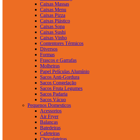
Caixas Massas
Caixas Menu
Caixas Pizza
Caixas Plástico
Caixas Sopa
Caixas Sushi
Caixas Vinho
Contentores Térmicos
Diversos
Formas
Frascos e Garrafas
Molheiras
Papel Películas Alumínio
Sacos Anti-Gordura
Sacos Congelação
Sacos Fruta Legumes
Sacos Padaria
Sacos Vácuo
Pequenos Domesticos
Acessorios
Air Fryer
Balanças
Batedeiras
Cafeteiras
Chocolateiras