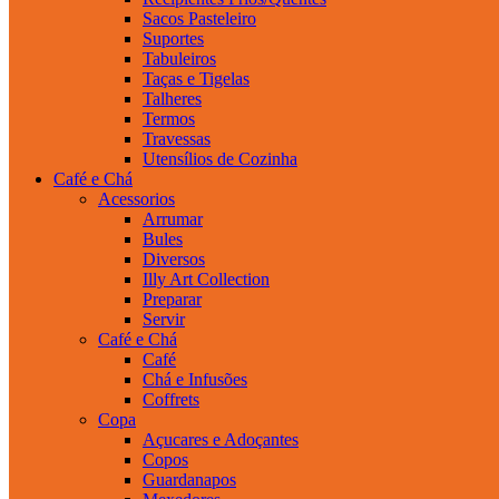
Sacos Pasteleiro
Suportes
Tabuleiros
Taças e Tigelas
Talheres
Termos
Travessas
Utensílios de Cozinha
Café e Chá
Acessorios
Arrumar
Bules
Diversos
Illy Art Collection
Preparar
Servir
Café e Chá
Café
Chá e Infusões
Coffrets
Copa
Açucares e Adoçantes
Copos
Guardanapos