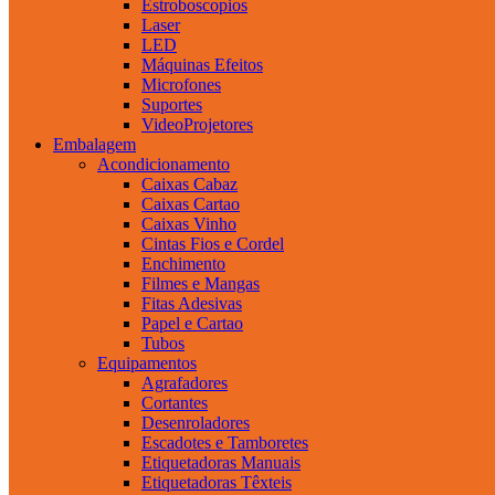
Estroboscopios
Laser
LED
Máquinas Efeitos
Microfones
Suportes
VideoProjetores
Embalagem
Acondicionamento
Caixas Cabaz
Caixas Cartao
Caixas Vinho
Cintas Fios e Cordel
Enchimento
Filmes e Mangas
Fitas Adesivas
Papel e Cartao
Tubos
Equipamentos
Agrafadores
Cortantes
Desenroladores
Escadotes e Tamboretes
Etiquetadoras Manuais
Etiquetadoras Têxteis