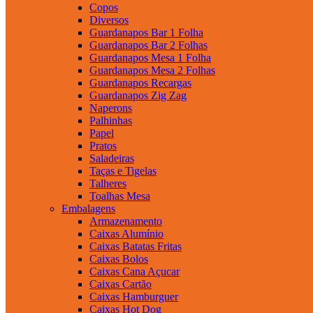
Copos
Diversos
Guardanapos Bar 1 Folha
Guardanapos Bar 2 Folhas
Guardanapos Mesa 1 Folha
Guardanapos Mesa 2 Folhas
Guardanapos Recargas
Guardanapos Zig Zag
Naperons
Palhinhas
Papel
Pratos
Saladeiras
Taças e Tigelas
Talheres
Toalhas Mesa
Embalagens
Armazenamento
Caixas Alumínio
Caixas Batatas Fritas
Caixas Bolos
Caixas Cana Açucar
Caixas Cartão
Caixas Hamburguer
Caixas Hot Dog