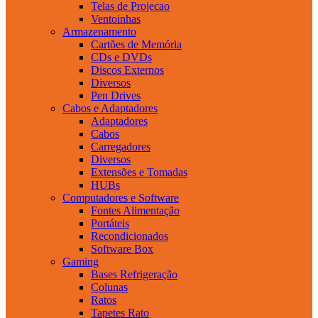
Telas de Projecao
Ventoinhas
Armazenamento
Cartões de Memória
CDs e DVDs
Discos Externos
Diversos
Pen Drives
Cabos e Adaptadores
Adaptadores
Cabos
Carregadores
Diversos
Extensões e Tomadas
HUBs
Computadores e Software
Fontes Alimentação
Portáteis
Recondicionados
Software Box
Gaming
Bases Refrigeração
Colunas
Ratos
Tapetes Rato