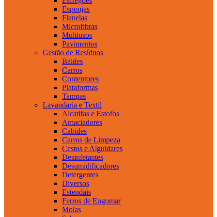
Esfregões
Esponjas
Flanelas
Microfibras
Multiusos
Pavimentos
Gestão de Resíduos
Baldes
Carros
Contentores
Plataformas
Tampas
Lavandaria e Textil
Alcatifas e Estofos
Amaciadores
Cabides
Carros de Limpeza
Cestos e Alguidares
Desinfetantes
Desumidificadores
Detergentes
Diversos
Estendais
Ferros de Engomar
Molas