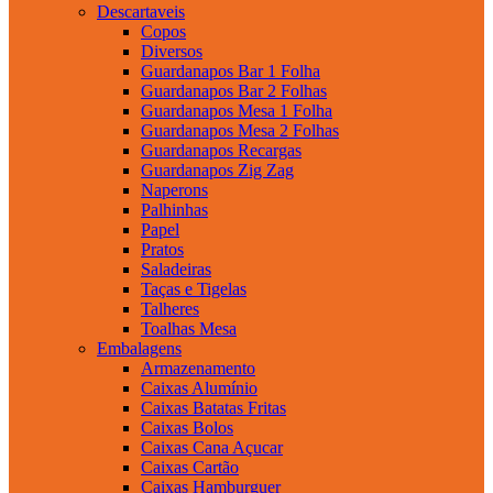
Descartaveis
Copos
Diversos
Guardanapos Bar 1 Folha
Guardanapos Bar 2 Folhas
Guardanapos Mesa 1 Folha
Guardanapos Mesa 2 Folhas
Guardanapos Recargas
Guardanapos Zig Zag
Naperons
Palhinhas
Papel
Pratos
Saladeiras
Taças e Tigelas
Talheres
Toalhas Mesa
Embalagens
Armazenamento
Caixas Alumínio
Caixas Batatas Fritas
Caixas Bolos
Caixas Cana Açucar
Caixas Cartão
Caixas Hamburguer