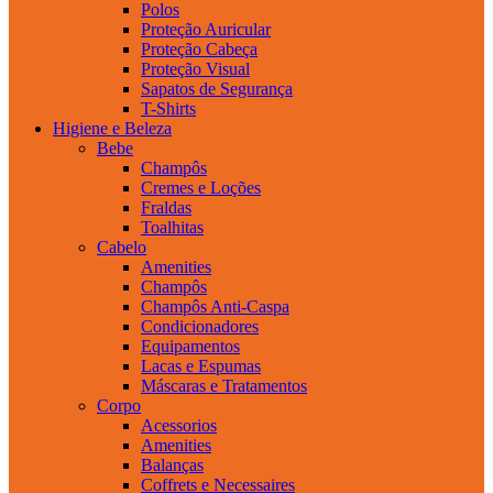
Polos
Proteção Auricular
Proteção Cabeça
Proteção Visual
Sapatos de Segurança
T-Shirts
Higiene e Beleza
Bebe
Champôs
Cremes e Loções
Fraldas
Toalhitas
Cabelo
Amenities
Champôs
Champôs Anti-Caspa
Condicionadores
Equipamentos
Lacas e Espumas
Máscaras e Tratamentos
Corpo
Acessorios
Amenities
Balanças
Coffrets e Necessaires