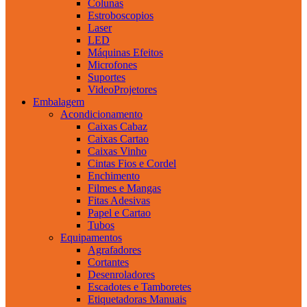
Colunas
Estroboscopios
Laser
LED
Máquinas Efeitos
Microfones
Suportes
VideoProjetores
Embalagem
Acondicionamento
Caixas Cabaz
Caixas Cartao
Caixas Vinho
Cintas Fios e Cordel
Enchimento
Filmes e Mangas
Fitas Adesivas
Papel e Cartao
Tubos
Equipamentos
Agrafadores
Cortantes
Desenroladores
Escadotes e Tamboretes
Etiquetadoras Manuais