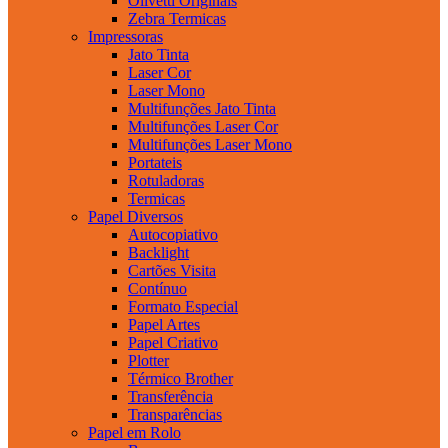
Olivetti Originais
Zebra Termicas
Impressoras
Jato Tinta
Laser Cor
Laser Mono
Multifunções Jato Tinta
Multifunções Laser Cor
Multifunções Laser Mono
Portateis
Rotuladoras
Termicas
Papel Diversos
Autocopiativo
Backlight
Cartões Visita
Contínuo
Formato Especial
Papel Artes
Papel Criativo
Plotter
Térmico Brother
Transferência
Transparências
Papel em Rolo