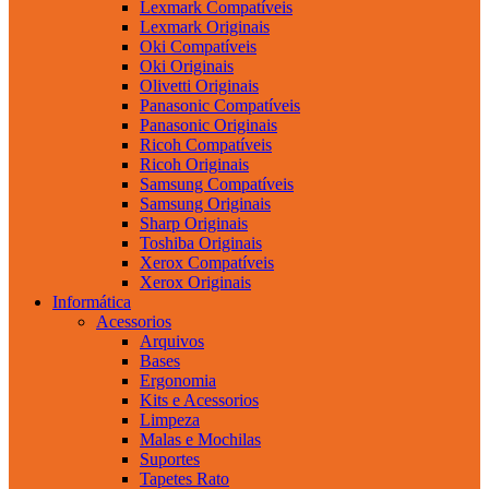
Lexmark Compatíveis
Lexmark Originais
Oki Compatíveis
Oki Originais
Olivetti Originais
Panasonic Compatíveis
Panasonic Originais
Ricoh Compatíveis
Ricoh Originais
Samsung Compatíveis
Samsung Originais
Sharp Originais
Toshiba Originais
Xerox Compatíveis
Xerox Originais
Informática
Acessorios
Arquivos
Bases
Ergonomia
Kits e Acessorios
Limpeza
Malas e Mochilas
Suportes
Tapetes Rato