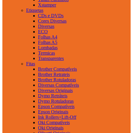
Xstamper
Etiquetas
CDs e DVDs
Cores Diversas
Diversas
ECO
Folhas A4
Folhas A5
Lombadas
Termicas
Transparentes
Fitas
Brother Compatíveis
Brother Retrateis
Brother Rotuladoras
Diversas Compatíveis
Diversas Originais
Dymo Retráteis
Dymo Rotuladoras
Epson Compatíveis
Epson Originais
Ink Rollers+Lift-Off
Oki Compatíveis
Oki Originais