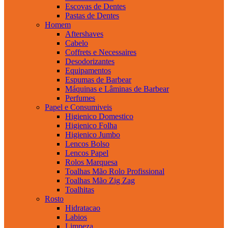
Escovas de Dentes
Pastas de Dentes
Homem
Aftershaves
Cabelo
Coffrets e Necessaires
Desodorizantes
Equipamentos
Espumas de Barbear
Máquinas e Lâminas de Barbear
Perfumes
Papel e Consumiveis
Higienico Domestico
Higienico Folha
Higienico Jumbo
Lencos Bolso
Lencos Papel
Rolos Marquesa
Toalhas Mão Rolo Profissional
Toalhas Mão Zig Zag
Toalhitas
Rosto
Hidratacao
Labios
Limpeza