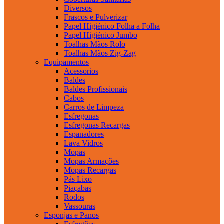
Diversos
Frascos e Pulverizar
Papel Higiénico Folha a Folha
Papel Higiénico Jumbo
Toalhas Mãos Rolo
Toalhas Mãos Zig-Zag
Equipamentos
Acessorios
Baldes
Baldes Profissionais
Cabos
Carros de Limpeza
Esfregonas
Esfregonas Recargas
Espanadores
Lava Vidros
Mopas
Mopas Armações
Mopas Recargas
Pás Lixo
Piaçabas
Rodos
Vassouras
Esponjas e Panos