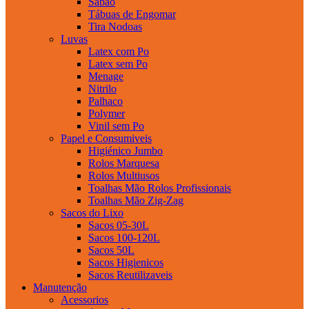
Sabao
Tábuas de Engomar
Tira Nodoas
Luvas
Latex com Po
Latex sem Po
Menage
Nitrilo
Palhaco
Polymer
Vinil sem Po
Papel e Consumiveis
Higiénico Jumbo
Rolos Marquesa
Rolos Multiusos
Toalhas Mão Rolos Profissionais
Toalhas Mão Zig-Zag
Sacos do Lixo
Sacos 05-30L
Sacos 100-120L
Sacos 50L
Sacos Higienicos
Sacos Reutilizaveis
Manutenção
Acessorios