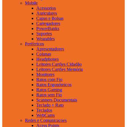
Mobile
Acessorios
Auriculares
Capas e Bolsas
Carregadores
PowerBanks
Suportes
Wearables
Perifericos
Apresentadores
Colunas
Headphones
Leitores Cartões Cidadão
Leitores Cartões Memória
Monitores
Ratos com Fio
Ratos Ergonómicos
Ratos Gaming
Ratos sem Fio
Scanners Documentais
Teclado + Rato
Teclados
WebCams
Redes e Comunicacoes
Acess Points