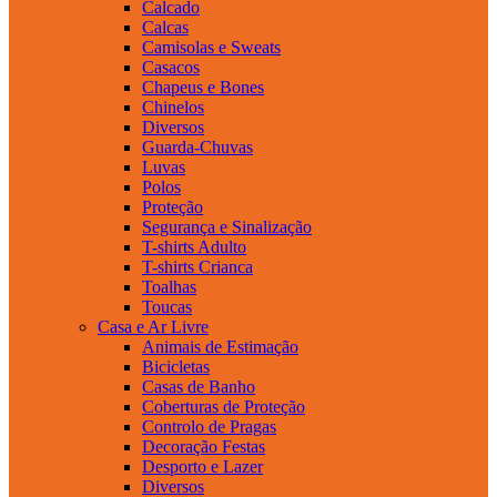
Calcado
Calcas
Camisolas e Sweats
Casacos
Chapeus e Bones
Chinelos
Diversos
Guarda-Chuvas
Luvas
Polos
Proteção
Segurança e Sinalização
T-shirts Adulto
T-shirts Crianca
Toalhas
Toucas
Casa e Ar Livre
Animais de Estimação
Bicicletas
Casas de Banho
Coberturas de Proteção
Controlo de Pragas
Decoração Festas
Desporto e Lazer
Diversos