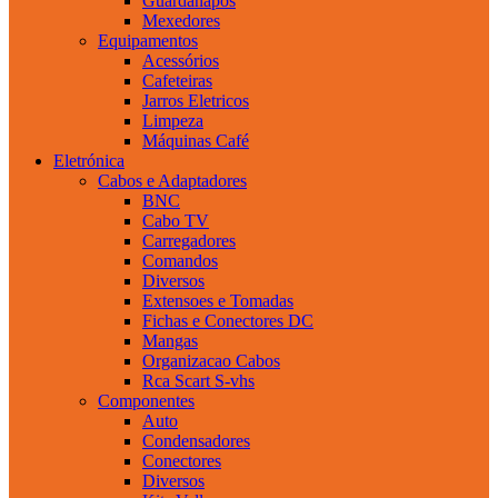
Guardanapos
Mexedores
Equipamentos
Acessórios
Cafeteiras
Jarros Eletricos
Limpeza
Máquinas Café
Eletrónica
Cabos e Adaptadores
BNC
Cabo TV
Carregadores
Comandos
Diversos
Extensoes e Tomadas
Fichas e Conectores DC
Mangas
Organizacao Cabos
Rca Scart S-vhs
Componentes
Auto
Condensadores
Conectores
Diversos