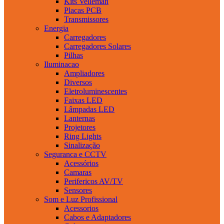
Kits Velleman
Placas PCB
Transmissores
Energia
Carregadores
Carregadores Solares
Pilhas
Iluminacao
Ampliadores
Diversos
Eletroluminescentes
Faixas LED
Lâmpadas LED
Lanternas
Projetores
Ring Lights
Sinalização
Seguranca e CCTV
Acessórios
Camaras
Perifericos AV/TV
Sensores
Som e Luz Profissional
Acessorios
Cabos e Adaptadores