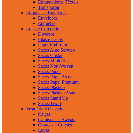
Etiquetadoras Têxteis
Transportar
Etiquetas e Envelopes
Envelopes
Etiquetas
Lojas e Comercio
Diversos
Fitas e Lacos
Papel Embrulho
Sacos Auto Servico
Sacos Cristal
Sacos MiniGrip
Sacos Non-Woven
Sacos Papel
Sacos Papel Asas
Sacos Papel Premium
Sacos Plástico
Sacos Plastico Asas
Sacos Stand Up
Sacos Textil
Vestuário e Calçado
Calças
Camisolas e Sweats
Casacos e Coletes
Luvas