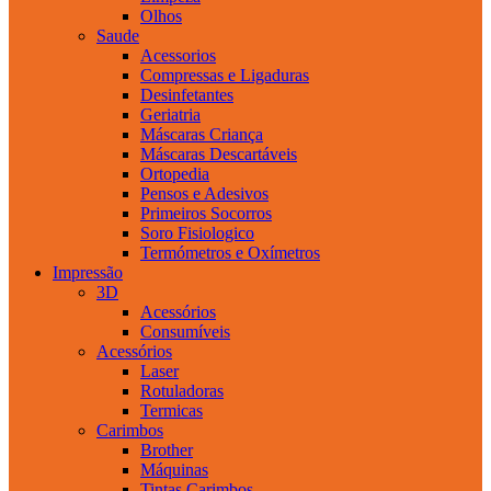
Olhos
Saude
Acessorios
Compressas e Ligaduras
Desinfetantes
Geriatria
Máscaras Criança
Máscaras Descartáveis
Ortopedia
Pensos e Adesivos
Primeiros Socorros
Soro Fisiologico
Termómetros e Oxímetros
Impressão
3D
Acessórios
Consumíveis
Acessórios
Laser
Rotuladoras
Termicas
Carimbos
Brother
Máquinas
Tintas Carimbos