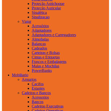
Proteção Antichoque
Proteção Auricular
Sinalética
Sinalizacao
Viajar
Acessórios
Adaptadores
Adaptadores e Carregadores
Almofadas
Balanças
Cadeados
Carteiras e Bolsas
Cintas e Etiquetas
Frascos e Embalagens
Malas e Mochilas
PowerBanks
Mobiliario
Armarios
Cacifos
Estantes
Cadeiras e Bancos
Acessorios
Bancos
Cadeiras Executivas
Cadeiras Operativas