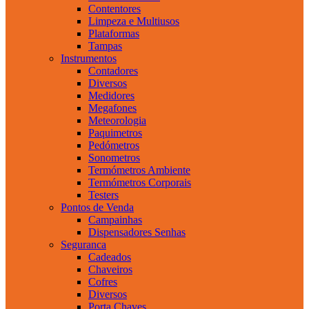
Contentores
Limpeza e Multiusos
Plataformas
Tampas
Instrumentos
Contadores
Diversos
Medidores
Megafones
Meteorologia
Paquimetros
Pedómetros
Sonometros
Termómetros Ambiente
Termómetros Corporais
Testers
Pontos de Venda
Campainhas
Dispensadores Senhas
Seguranca
Cadeados
Chaveiros
Cofres
Diversos
Porta Chaves