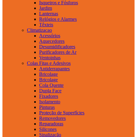
Isqueiros e Fósforos
Jardim
Lanternas
Relógios e Alarmes
Têxteis
Climatizacao
Acessórios
Aquecedores
Desumidificadores
Purificadores de Ar
Ventoinhas
Colas Fitas e Adesivos
Antiderrapantes
Bricolage
Bricolage
Cola Quente
Dupla Face
Fixadores
Isolamento
Pinturas
Proteção de Superfícies
Removedores
Reparadoras
Silicones
Sinalização