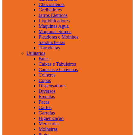
Chocolateiras
Grelhadores
Jarros Eletricos
Liquidificadores
Maquinas Agua
Maquinas Sumos
Picadoras e Moinhos
Sanduicheiras
Torradeiras
Utilitarios
Bules
Caixas e Tabuleiros
Canecas e Chávenas
Colheres
Copos
Dispensadores
Diversos
Ementas
Facas
Garfos
Garrafas
Higienização
Mercearias
Molheiras
Pratos