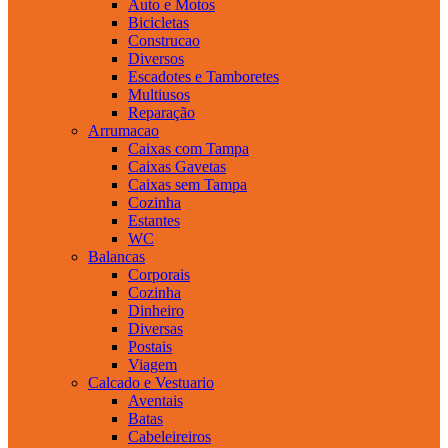
Auto e Motos
Bicicletas
Construcao
Diversos
Escadotes e Tamboretes
Multiusos
Reparação
Arrumacao
Caixas com Tampa
Caixas Gavetas
Caixas sem Tampa
Cozinha
Estantes
WC
Balancas
Corporais
Cozinha
Dinheiro
Diversas
Postais
Viagem
Calcado e Vestuario
Aventais
Batas
Cabeleireiros