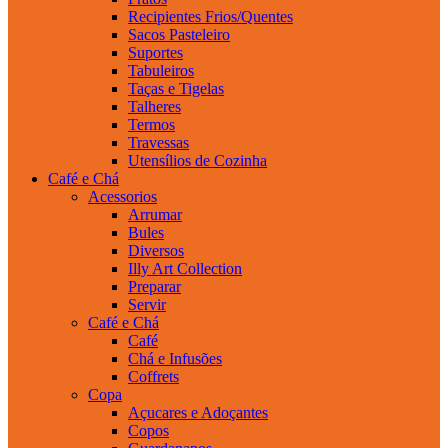
Recipientes Frios/Quentes
Sacos Pasteleiro
Suportes
Tabuleiros
Taças e Tigelas
Talheres
Termos
Travessas
Utensílios de Cozinha
Café e Chá
Acessorios
Arrumar
Bules
Diversos
Illy Art Collection
Preparar
Servir
Café e Chá
Café
Chá e Infusões
Coffrets
Copa
Açucares e Adoçantes
Copos