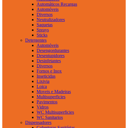
Automáticos Recargas
Automóveis
Diversos
Neutralizadores
Saquetas
Sprays
Sticks
Detergentes
Automóveis
Desengordurantes
Desentupidores
Desinfetantes
Diversos
Fornos e Inox
Inseticidas
Lixivia
Loiça
Moveis e Madeiras
Multisuperficies
Pavimentos
Vidros
WC Multisuperficies
WC Sanitarios
Dispensadores
Coberturas Sanitárias