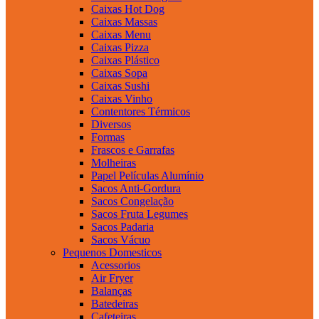
Caixas Hot Dog
Caixas Massas
Caixas Menu
Caixas Pizza
Caixas Plástico
Caixas Sopa
Caixas Sushi
Caixas Vinho
Contentores Térmicos
Diversos
Formas
Frascos e Garrafas
Molheiras
Papel Películas Alumínio
Sacos Anti-Gordura
Sacos Congelação
Sacos Fruta Legumes
Sacos Padaria
Sacos Vácuo
Pequenos Domesticos
Acessorios
Air Fryer
Balanças
Batedeiras
Cafeteiras