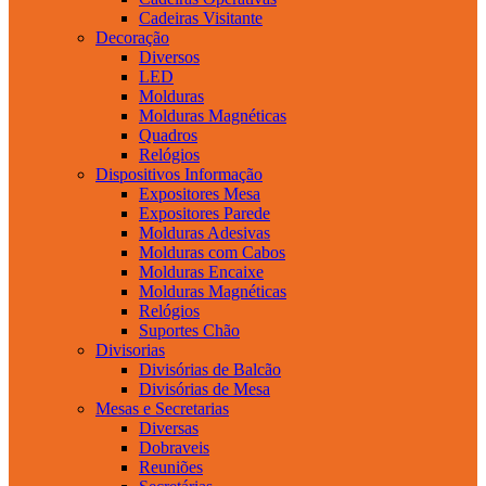
Cadeiras Visitante
Decoração
Diversos
LED
Molduras
Molduras Magnéticas
Quadros
Relógios
Dispositivos Informação
Expositores Mesa
Expositores Parede
Molduras Adesivas
Molduras com Cabos
Molduras Encaixe
Molduras Magnéticas
Relógios
Suportes Chão
Divisorias
Divisórias de Balcão
Divisórias de Mesa
Mesas e Secretarias
Diversas
Dobraveis
Reuniões