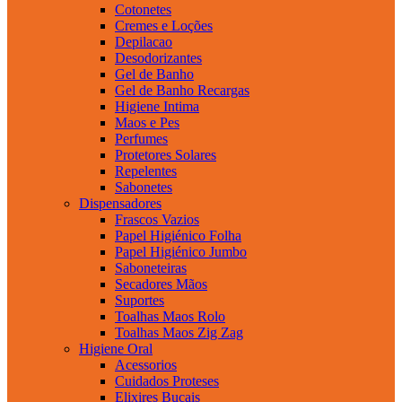
Cotonetes
Cremes e Loções
Depilacao
Desodorizantes
Gel de Banho
Gel de Banho Recargas
Higiene Intima
Maos e Pes
Perfumes
Protetores Solares
Repelentes
Sabonetes
Dispensadores
Frascos Vazios
Papel Higiénico Folha
Papel Higiénico Jumbo
Saboneteiras
Secadores Mãos
Suportes
Toalhas Maos Rolo
Toalhas Maos Zig Zag
Higiene Oral
Acessorios
Cuidados Proteses
Elixires Bucais