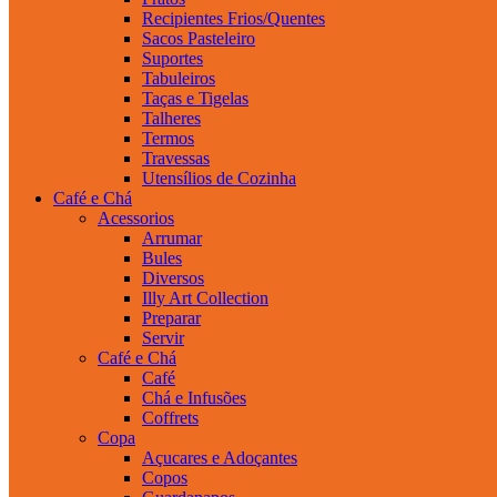
Recipientes Frios/Quentes
Sacos Pasteleiro
Suportes
Tabuleiros
Taças e Tigelas
Talheres
Termos
Travessas
Utensílios de Cozinha
Café e Chá
Acessorios
Arrumar
Bules
Diversos
Illy Art Collection
Preparar
Servir
Café e Chá
Café
Chá e Infusões
Coffrets
Copa
Açucares e Adoçantes
Copos