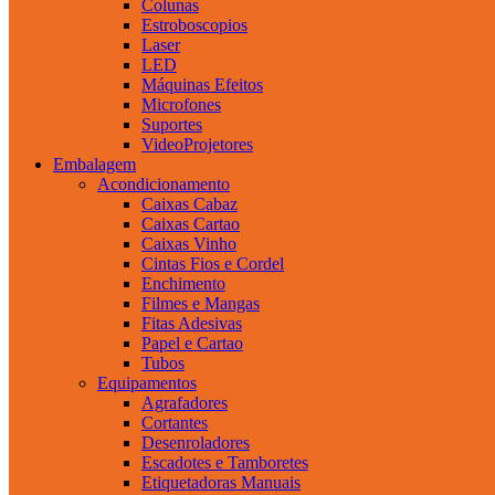
Colunas
Estroboscopios
Laser
LED
Máquinas Efeitos
Microfones
Suportes
VideoProjetores
Embalagem
Acondicionamento
Caixas Cabaz
Caixas Cartao
Caixas Vinho
Cintas Fios e Cordel
Enchimento
Filmes e Mangas
Fitas Adesivas
Papel e Cartao
Tubos
Equipamentos
Agrafadores
Cortantes
Desenroladores
Escadotes e Tamboretes
Etiquetadoras Manuais