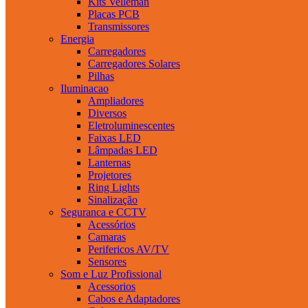
Kits Velleman
Placas PCB
Transmissores
Energia
Carregadores
Carregadores Solares
Pilhas
Iluminacao
Ampliadores
Diversos
Eletroluminescentes
Faixas LED
Lâmpadas LED
Lanternas
Projetores
Ring Lights
Sinalização
Seguranca e CCTV
Acessórios
Camaras
Perifericos AV/TV
Sensores
Som e Luz Profissional
Acessorios
Cabos e Adaptadores