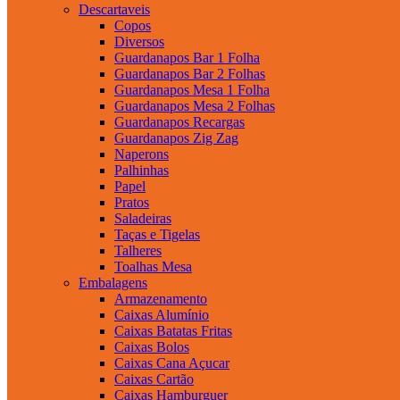
Descartaveis
Copos
Diversos
Guardanapos Bar 1 Folha
Guardanapos Bar 2 Folhas
Guardanapos Mesa 1 Folha
Guardanapos Mesa 2 Folhas
Guardanapos Recargas
Guardanapos Zig Zag
Naperons
Palhinhas
Papel
Pratos
Saladeiras
Taças e Tigelas
Talheres
Toalhas Mesa
Embalagens
Armazenamento
Caixas Alumínio
Caixas Batatas Fritas
Caixas Bolos
Caixas Cana Açucar
Caixas Cartão
Caixas Hamburguer