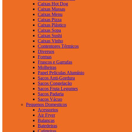
Caixas Hot Dog
Caixas Massas
Caixas Menu
Caixas Pizza
Caixas Plástico
Caixas Sopa
Caixas Sushi
Caixas Vinho
Contentores Térmicos
Diversos
Formas
Frascos e Garrafas
Molheiras
Papel Películas Alumínio
Sacos Anti-Gordura
Sacos Congelação
Sacos Fruta Legumes
Sacos Padaria
Sacos Vácuo
Pequenos Domesticos
Acessorios
Air Fryer
Balanças
Batedeiras
Cafeteiras