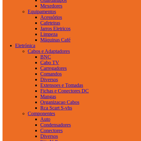
Guardanapos
Mexedores
Equipamentos
Acessórios
Cafeteiras
Jarros Eletricos
Limpeza
Máquinas Café
Eletrónica
Cabos e Adaptadores
BNC
Cabo TV
Carregadores
Comandos
Diversos
Extensoes e Tomadas
Fichas e Conectores DC
Mangas
Organizacao Cabos
Rca Scart S-vhs
Componentes
Auto
Condensadores
Conectores
Diversos