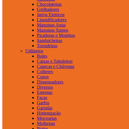
Chocolateiras
Grelhadores
Jarros Eletricos
Liquidificadores
Maquinas Agua
Maquinas Sumos
Picadoras e Moinhos
Sanduicheiras
Torradeiras
Utilitarios
Bules
Caixas e Tabuleiros
Canecas e Chávenas
Colheres
Copos
Dispensadores
Diversos
Ementas
Facas
Garfos
Garrafas
Higienização
Mercearias
Molheiras
Pratos