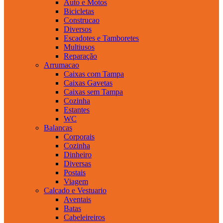
Auto e Motos
Bicicletas
Construcao
Diversos
Escadotes e Tamboretes
Multiusos
Reparação
Arrumacao
Caixas com Tampa
Caixas Gavetas
Caixas sem Tampa
Cozinha
Estantes
WC
Balancas
Corporais
Cozinha
Dinheiro
Diversas
Postais
Viagem
Calcado e Vestuario
Aventais
Batas
Cabeleireiros