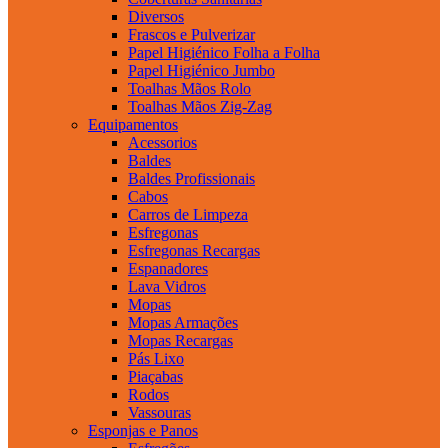
Diversos
Frascos e Pulverizar
Papel Higiénico Folha a Folha
Papel Higiénico Jumbo
Toalhas Mãos Rolo
Toalhas Mãos Zig-Zag
Equipamentos
Acessorios
Baldes
Baldes Profissionais
Cabos
Carros de Limpeza
Esfregonas
Esfregonas Recargas
Espanadores
Lava Vidros
Mopas
Mopas Armações
Mopas Recargas
Pás Lixo
Piaçabas
Rodos
Vassouras
Esponjas e Panos