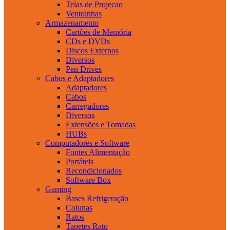
Telas de Projecao
Ventoinhas
Armazenamento
Cartões de Memória
CDs e DVDs
Discos Externos
Diversos
Pen Drives
Cabos e Adaptadores
Adaptadores
Cabos
Carregadores
Diversos
Extensões e Tomadas
HUBs
Computadores e Software
Fontes Alimentação
Portáteis
Recondicionados
Software Box
Gaming
Bases Refrigeração
Colunas
Ratos
Tapetes Rato