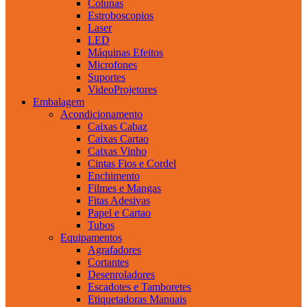
Colunas
Estroboscopios
Laser
LED
Máquinas Efeitos
Microfones
Suportes
VideoProjetores
Embalagem
Acondicionamento
Caixas Cabaz
Caixas Cartao
Caixas Vinho
Cintas Fios e Cordel
Enchimento
Filmes e Mangas
Fitas Adesivas
Papel e Cartao
Tubos
Equipamentos
Agrafadores
Cortantes
Desenroladores
Escadotes e Tamboretes
Etiquetadoras Manuais