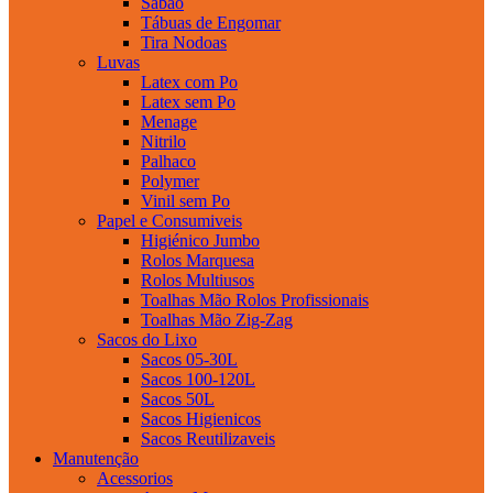
Sabao
Tábuas de Engomar
Tira Nodoas
Luvas
Latex com Po
Latex sem Po
Menage
Nitrilo
Palhaco
Polymer
Vinil sem Po
Papel e Consumiveis
Higiénico Jumbo
Rolos Marquesa
Rolos Multiusos
Toalhas Mão Rolos Profissionais
Toalhas Mão Zig-Zag
Sacos do Lixo
Sacos 05-30L
Sacos 100-120L
Sacos 50L
Sacos Higienicos
Sacos Reutilizaveis
Manutenção
Acessorios