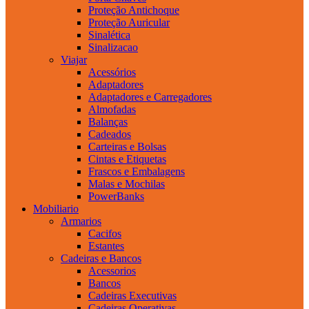
Proteção Antichoque
Proteção Auricular
Sinalética
Sinalizacao
Viajar
Acessórios
Adaptadores
Adaptadores e Carregadores
Almofadas
Balanças
Cadeados
Carteiras e Bolsas
Cintas e Etiquetas
Frascos e Embalagens
Malas e Mochilas
PowerBanks
Mobiliario
Armarios
Cacifos
Estantes
Cadeiras e Bancos
Acessorios
Bancos
Cadeiras Executivas
Cadeiras Operativas