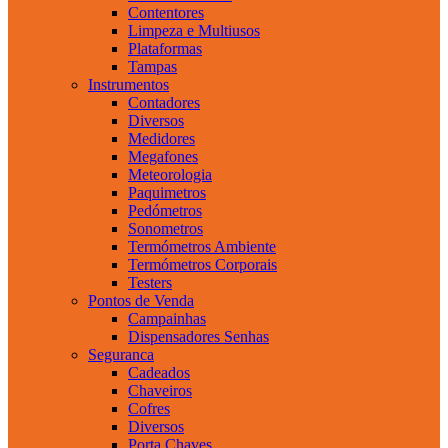
Contentores
Limpeza e Multiusos
Plataformas
Tampas
Instrumentos
Contadores
Diversos
Medidores
Megafones
Meteorologia
Paquimetros
Pedómetros
Sonometros
Termómetros Ambiente
Termómetros Corporais
Testers
Pontos de Venda
Campainhas
Dispensadores Senhas
Seguranca
Cadeados
Chaveiros
Cofres
Diversos
Porta Chaves