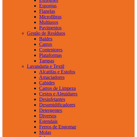
Esfregões
Esponjas
Flanelas
Microfibras
Multiusos
Pavimentos
Gestão de Resíduos
Baldes
Carros
Contentores
Plataformas
Tampas
Lavandaria e Textil
Alcatifas e Estofos
Amaciadores
Cabides
Carros de Limpeza
Cestos e Alguidares
Desinfetantes
Desumidificadores
Detergentes
Diversos
Estendais
Ferros de Engomar
Molas