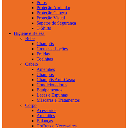
Polos
Proteção Auricular
Proteção Cabeça
Proteção Visual
Sapatos de Segurança
T-Shirts
Higiene e Beleza
Bebe
Champôs
Cremes e Loções
Fraldas
Toalhitas
Cabelo
Amenities
Champôs
Champôs Anti-Caspa
Condicionadores
Equipamentos
Lacas e Espumas
Máscaras e Tratamentos
Corpo
Acessorios
Amenities
Balanças
Coffrets e Necessaires