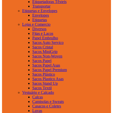
Etiquetadoras Têxteis
Transportar
Etiquetas e Envelopes
Envelopes
Etiquetas
Lojas e Comercio
Diversos
Fitas e Lacos
Papel Embrulho
Sacos Auto Servico
Sacos Cristal
Sacos MiniGrip
Sacos Non-Woven
Sacos Papel
Sacos Papel Asas
Sacos Papel Premium
Sacos Plástico
Sacos Plastico Asas
Sacos Stand Up
Sacos Textil
Vestuário e Calçado
Calças
Camisolas e Sweats
Casacos e Coletes
Luvas