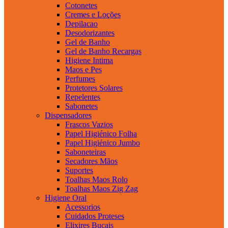
Cotonetes
Cremes e Loções
Depilacao
Desodorizantes
Gel de Banho
Gel de Banho Recargas
Higiene Intima
Maos e Pes
Perfumes
Protetores Solares
Repelentes
Sabonetes
Dispensadores
Frascos Vazios
Papel Higiénico Folha
Papel Higiénico Jumbo
Saboneteiras
Secadores Mãos
Suportes
Toalhas Maos Rolo
Toalhas Maos Zig Zag
Higiene Oral
Acessorios
Cuidados Proteses
Elixires Bucais