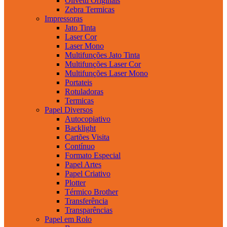
Olivetti Originais
Zebra Termicas
Impressoras
Jato Tinta
Laser Cor
Laser Mono
Multifunções Jato Tinta
Multifunções Laser Cor
Multifunções Laser Mono
Portateis
Rotuladoras
Termicas
Papel Diversos
Autocopiativo
Backlight
Cartões Visita
Contínuo
Formato Especial
Papel Artes
Papel Criativo
Plotter
Térmico Brother
Transferência
Transparências
Papel em Rolo