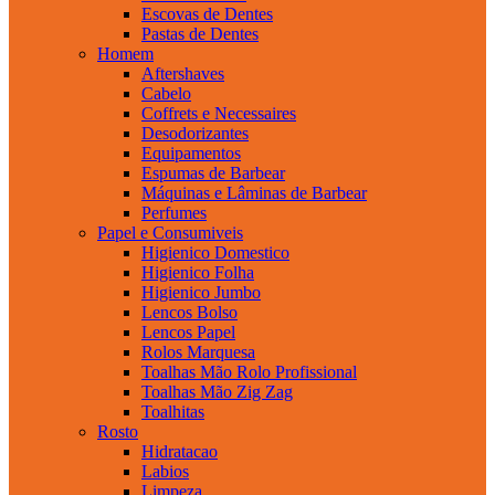
Escovas de Dentes
Pastas de Dentes
Homem
Aftershaves
Cabelo
Coffrets e Necessaires
Desodorizantes
Equipamentos
Espumas de Barbear
Máquinas e Lâminas de Barbear
Perfumes
Papel e Consumiveis
Higienico Domestico
Higienico Folha
Higienico Jumbo
Lencos Bolso
Lencos Papel
Rolos Marquesa
Toalhas Mão Rolo Profissional
Toalhas Mão Zig Zag
Toalhitas
Rosto
Hidratacao
Labios
Limpeza