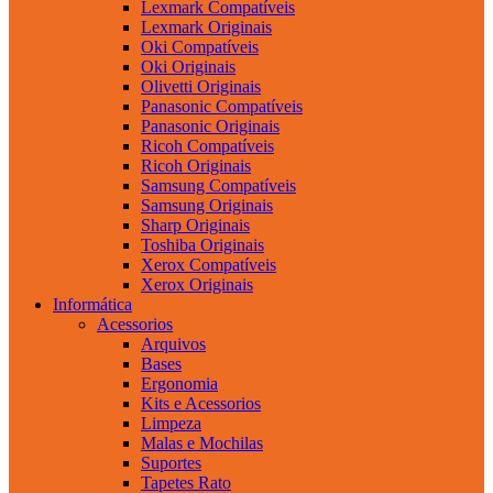
Lexmark Compatíveis
Lexmark Originais
Oki Compatíveis
Oki Originais
Olivetti Originais
Panasonic Compatíveis
Panasonic Originais
Ricoh Compatíveis
Ricoh Originais
Samsung Compatíveis
Samsung Originais
Sharp Originais
Toshiba Originais
Xerox Compatíveis
Xerox Originais
Informática
Acessorios
Arquivos
Bases
Ergonomia
Kits e Acessorios
Limpeza
Malas e Mochilas
Suportes
Tapetes Rato