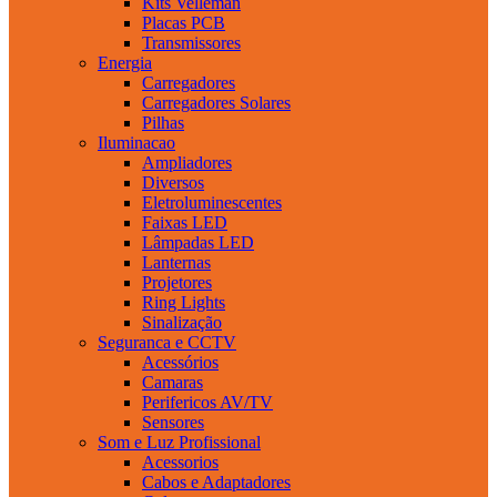
Kits Velleman
Placas PCB
Transmissores
Energia
Carregadores
Carregadores Solares
Pilhas
Iluminacao
Ampliadores
Diversos
Eletroluminescentes
Faixas LED
Lâmpadas LED
Lanternas
Projetores
Ring Lights
Sinalização
Seguranca e CCTV
Acessórios
Camaras
Perifericos AV/TV
Sensores
Som e Luz Profissional
Acessorios
Cabos e Adaptadores