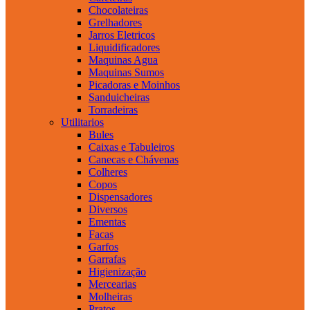
Chocolateiras
Grelhadores
Jarros Eletricos
Liquidificadores
Maquinas Agua
Maquinas Sumos
Picadoras e Moinhos
Sanduicheiras
Torradeiras
Utilitarios
Bules
Caixas e Tabuleiros
Canecas e Chávenas
Colheres
Copos
Dispensadores
Diversos
Ementas
Facas
Garfos
Garrafas
Higienização
Mercearias
Molheiras
Pratos