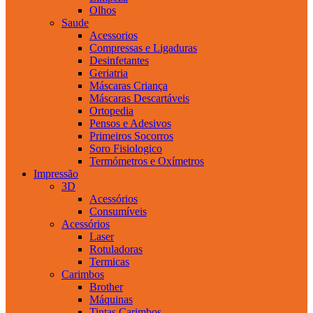
Olhos
Saude
Acessorios
Compressas e Ligaduras
Desinfetantes
Geriatria
Máscaras Criança
Máscaras Descartáveis
Ortopedia
Pensos e Adesivos
Primeiros Socorros
Soro Fisiologico
Termómetros e Oxímetros
Impressão
3D
Acessórios
Consumíveis
Acessórios
Laser
Rotuladoras
Termicas
Carimbos
Brother
Máquinas
Tintas Carimbos