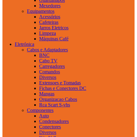
Guardanapos
Mexedores
Equipamentos
Acessórios
Cafeteiras
Jarros Eletricos
Limpeza
Máquinas Café
Eletrónica
Cabos e Adaptadores
BNC
Cabo TV
Carregadores
Comandos
Diversos
Extensoes e Tomadas
Fichas e Conectores DC
Mangas
Organizacao Cabos
Rca Scart S-vhs
Componentes
Auto
Condensadores
Conectores
Diversos