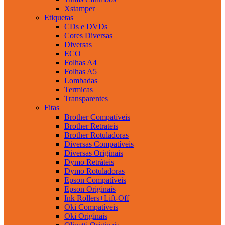
Xstamper
Etiquetas
CDs e DVDs
Cores Diversas
Diversas
ECO
Folhas A4
Folhas A5
Lombadas
Termicas
Transparentes
Fitas
Brother Compatíveis
Brother Retrateis
Brother Rotuladoras
Diversas Compatíveis
Diversas Originais
Dymo Retráteis
Dymo Rotuladoras
Epson Compatíveis
Epson Originais
Ink Rollers+Lift-Off
Oki Compatíveis
Oki Originais