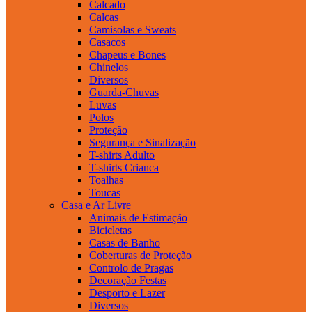
Calcado
Calcas
Camisolas e Sweats
Casacos
Chapeus e Bones
Chinelos
Diversos
Guarda-Chuvas
Luvas
Polos
Proteção
Segurança e Sinalização
T-shirts Adulto
T-shirts Crianca
Toalhas
Toucas
Casa e Ar Livre
Animais de Estimação
Bicicletas
Casas de Banho
Coberturas de Proteção
Controlo de Pragas
Decoração Festas
Desporto e Lazer
Diversos