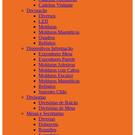
Cadeiras Visitante
Decoração
Diversos
LED
Molduras
Molduras Magnéticas
Quadros
Relógios
Dispositivos Informação
Expositores Mesa
Expositores Parede
Molduras Adesivas
Molduras com Cabos
Molduras Encaixe
Molduras Magnéticas
Relógios
Suportes Chão
Divisorias
Divisórias de Balcão
Divisórias de Mesa
Mesas e Secretarias
Diversas
Dobraveis
Reuniões