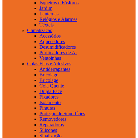
Isqueiros e Fósforos
Jardim
Lanternas
Relógios e Alarmes
Têxteis
Climatizacao
Acessórios
Aquecedores
Desumidificadores
Purificadores de Ar
Ventoinhas
Colas Fitas e Adesivos
Antiderrapantes
Bricolage
Bricolage
Cola Quente
Dupla Face
Fixadores
Isolamento
Pinturas
Proteção de Superfícies
Removedores
Reparadoras
Silicones
Sinalização