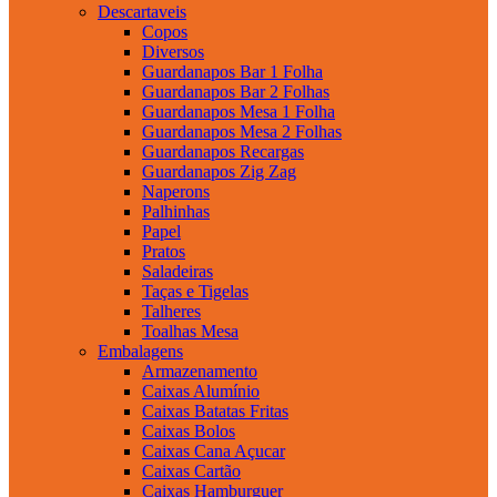
Descartaveis
Copos
Diversos
Guardanapos Bar 1 Folha
Guardanapos Bar 2 Folhas
Guardanapos Mesa 1 Folha
Guardanapos Mesa 2 Folhas
Guardanapos Recargas
Guardanapos Zig Zag
Naperons
Palhinhas
Papel
Pratos
Saladeiras
Taças e Tigelas
Talheres
Toalhas Mesa
Embalagens
Armazenamento
Caixas Alumínio
Caixas Batatas Fritas
Caixas Bolos
Caixas Cana Açucar
Caixas Cartão
Caixas Hamburguer