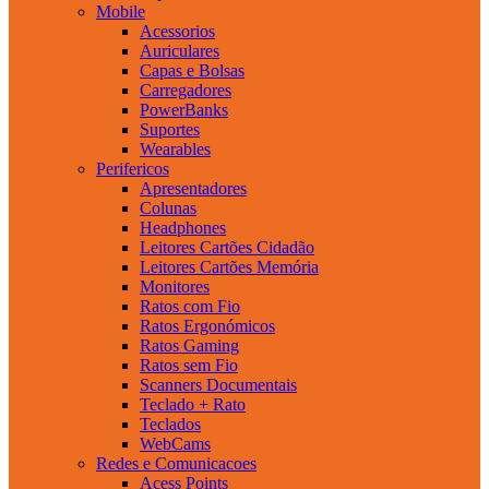
Mobile
Acessorios
Auriculares
Capas e Bolsas
Carregadores
PowerBanks
Suportes
Wearables
Perifericos
Apresentadores
Colunas
Headphones
Leitores Cartões Cidadão
Leitores Cartões Memória
Monitores
Ratos com Fio
Ratos Ergonómicos
Ratos Gaming
Ratos sem Fio
Scanners Documentais
Teclado + Rato
Teclados
WebCams
Redes e Comunicacoes
Acess Points