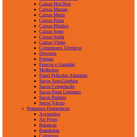
Caixas Hot Dog
Caixas Massas
Caixas Menu
Caixas Pizza
Caixas Plástico
Caixas Sopa
Caixas Sushi
Caixas Vinho
Contentores Térmicos
Diversos
Formas
Frascos e Garrafas
Molheiras
Papel Películas Alumínio
Sacos Anti-Gordura
Sacos Congelação
Sacos Fruta Legumes
Sacos Padaria
Sacos Vácuo
Pequenos Domesticos
Acessorios
Air Fryer
Balanças
Batedeiras
Cafeteiras