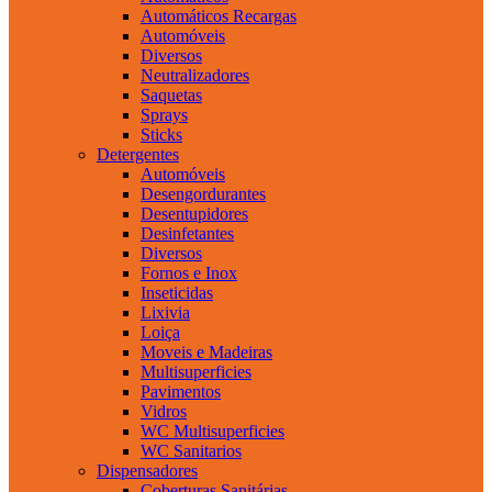
Automáticos Recargas
Automóveis
Diversos
Neutralizadores
Saquetas
Sprays
Sticks
Detergentes
Automóveis
Desengordurantes
Desentupidores
Desinfetantes
Diversos
Fornos e Inox
Inseticidas
Lixivia
Loiça
Moveis e Madeiras
Multisuperficies
Pavimentos
Vidros
WC Multisuperficies
WC Sanitarios
Dispensadores
Coberturas Sanitárias