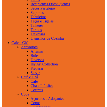
Recipientes Frios/Quentes
Sacos Pasteleiro
Suportes
Tabuleiros
Taças e Tigelas
Talheres
Termos
Travessas
Utensílios de Cozinha
Café e Chá
Acessorios
Arrumar
Bules
Diversos
Illy Art Collection
Preparar
Servir
Café e Chá
Café
Chá e Infusões
Coffrets
Copa
Açucares e Adoçantes
Copos