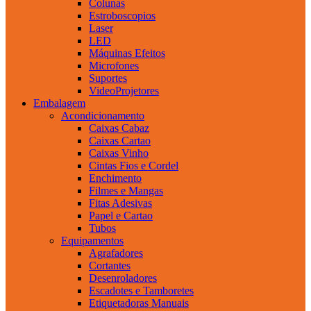
Colunas
Estroboscopios
Laser
LED
Máquinas Efeitos
Microfones
Suportes
VideoProjetores
Embalagem
Acondicionamento
Caixas Cabaz
Caixas Cartao
Caixas Vinho
Cintas Fios e Cordel
Enchimento
Filmes e Mangas
Fitas Adesivas
Papel e Cartao
Tubos
Equipamentos
Agrafadores
Cortantes
Desenroladores
Escadotes e Tamboretes
Etiquetadoras Manuais