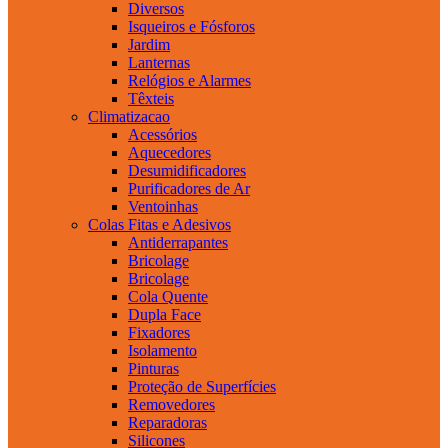
Diversos
Isqueiros e Fósforos
Jardim
Lanternas
Relógios e Alarmes
Têxteis
Climatizacao
Acessórios
Aquecedores
Desumidificadores
Purificadores de Ar
Ventoinhas
Colas Fitas e Adesivos
Antiderrapantes
Bricolage
Bricolage
Cola Quente
Dupla Face
Fixadores
Isolamento
Pinturas
Proteção de Superfícies
Removedores
Reparadoras
Silicones