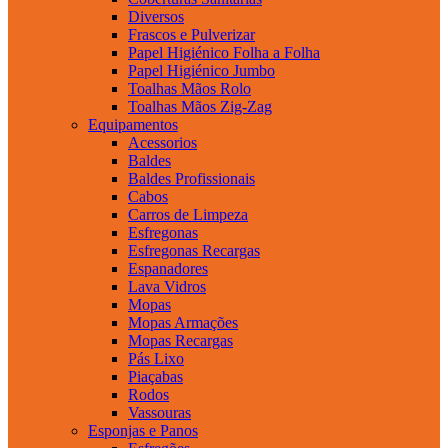
Diversos
Frascos e Pulverizar
Papel Higiénico Folha a Folha
Papel Higiénico Jumbo
Toalhas Mãos Rolo
Toalhas Mãos Zig-Zag
Equipamentos
Acessorios
Baldes
Baldes Profissionais
Cabos
Carros de Limpeza
Esfregonas
Esfregonas Recargas
Espanadores
Lava Vidros
Mopas
Mopas Armações
Mopas Recargas
Pás Lixo
Piaçabas
Rodos
Vassouras
Esponjas e Panos