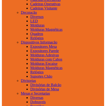
Cadeiras Operativas
Cadeiras Visitante
Decoração
Diversos
LED
Molduras
Molduras Magnéticas
Quadros
Relógios
Dispositivos Informação
Expositores Mesa
Expositores Parede
Molduras Adesivas
Molduras com Cabos
Molduras Encaixe
Molduras Magnéticas
Relógios
Suportes Chão
Divisorias
Divisórias de Balcão
Divisórias de Mesa
Mesas e Secretarias
Diversas
Dobraveis