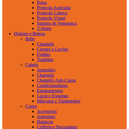
Polos
Proteção Auricular
Proteção Cabeça
Proteção Visual
Sapatos de Segurança
T-Shirts
Higiene e Beleza
Bebe
Champôs
Cremes e Loções
Fraldas
Toalhitas
Cabelo
Amenities
Champôs
Champôs Anti-Caspa
Condicionadores
Equipamentos
Lacas e Espumas
Máscaras e Tratamentos
Corpo
Acessorios
Amenities
Balanças
Coffrets e Necessaires