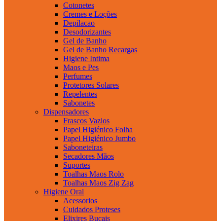
Cotonetes
Cremes e Loções
Depilacao
Desodorizantes
Gel de Banho
Gel de Banho Recargas
Higiene Intima
Maos e Pes
Perfumes
Protetores Solares
Repelentes
Sabonetes
Dispensadores
Frascos Vazios
Papel Higiénico Folha
Papel Higiénico Jumbo
Saboneteiras
Secadores Mãos
Suportes
Toalhas Maos Rolo
Toalhas Maos Zig Zag
Higiene Oral
Acessorios
Cuidados Proteses
Elixires Bucais