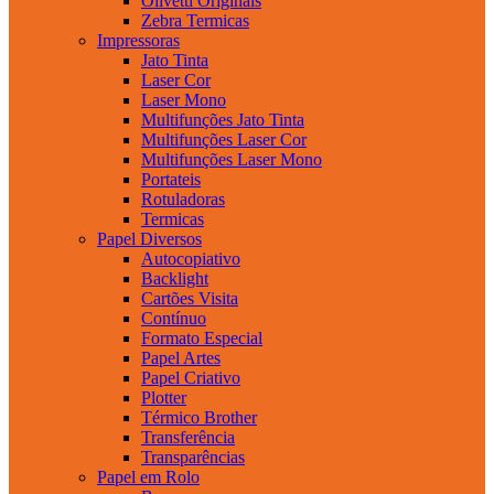
Olivetti Originais
Zebra Termicas
Impressoras
Jato Tinta
Laser Cor
Laser Mono
Multifunções Jato Tinta
Multifunções Laser Cor
Multifunções Laser Mono
Portateis
Rotuladoras
Termicas
Papel Diversos
Autocopiativo
Backlight
Cartões Visita
Contínuo
Formato Especial
Papel Artes
Papel Criativo
Plotter
Térmico Brother
Transferência
Transparências
Papel em Rolo