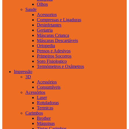
Olhos
Saude
Acessorios
Compressas e Ligaduras
Desinfetantes
Geriatria
Máscaras Criança
Máscaras Descartáveis
Ortopedia
Pensos e Adesivos
Primeiros Socorros
Soro Fisiologico
Termómetros e Oxímetros
Impressão
3D
Acessórios
Consumíveis
Acessórios
Laser
Rotuladoras
Termicas
Carimbos
Brother
Máquinas
Tintas Carimbos