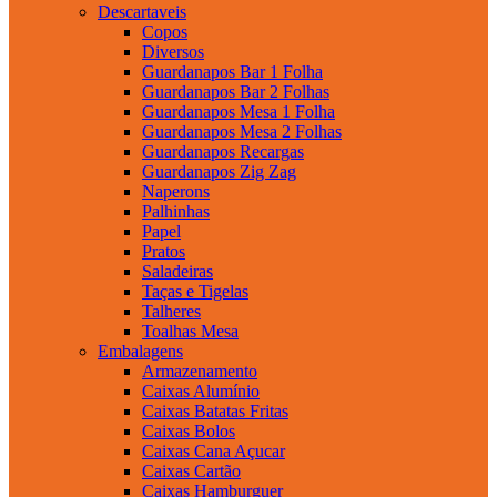
Descartaveis
Copos
Diversos
Guardanapos Bar 1 Folha
Guardanapos Bar 2 Folhas
Guardanapos Mesa 1 Folha
Guardanapos Mesa 2 Folhas
Guardanapos Recargas
Guardanapos Zig Zag
Naperons
Palhinhas
Papel
Pratos
Saladeiras
Taças e Tigelas
Talheres
Toalhas Mesa
Embalagens
Armazenamento
Caixas Alumínio
Caixas Batatas Fritas
Caixas Bolos
Caixas Cana Açucar
Caixas Cartão
Caixas Hamburguer