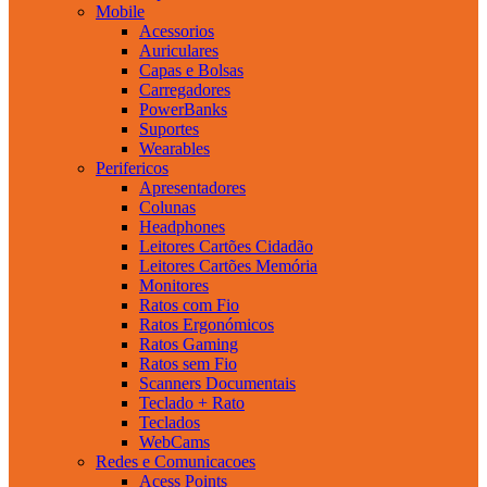
Mobile
Acessorios
Auriculares
Capas e Bolsas
Carregadores
PowerBanks
Suportes
Wearables
Perifericos
Apresentadores
Colunas
Headphones
Leitores Cartões Cidadão
Leitores Cartões Memória
Monitores
Ratos com Fio
Ratos Ergonómicos
Ratos Gaming
Ratos sem Fio
Scanners Documentais
Teclado + Rato
Teclados
WebCams
Redes e Comunicacoes
Acess Points