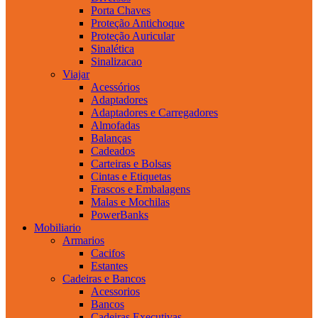
Porta Chaves
Proteção Antichoque
Proteção Auricular
Sinalética
Sinalizacao
Viajar
Acessórios
Adaptadores
Adaptadores e Carregadores
Almofadas
Balanças
Cadeados
Carteiras e Bolsas
Cintas e Etiquetas
Frascos e Embalagens
Malas e Mochilas
PowerBanks
Mobiliario
Armarios
Cacifos
Estantes
Cadeiras e Bancos
Acessorios
Bancos
Cadeiras Executivas