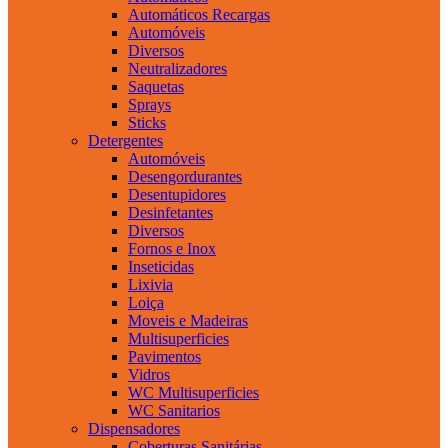
Automáticos Recargas
Automóveis
Diversos
Neutralizadores
Saquetas
Sprays
Sticks
Detergentes
Automóveis
Desengordurantes
Desentupidores
Desinfetantes
Diversos
Fornos e Inox
Inseticidas
Lixivia
Loiça
Moveis e Madeiras
Multisuperficies
Pavimentos
Vidros
WC Multisuperficies
WC Sanitarios
Dispensadores
Coberturas Sanitárias