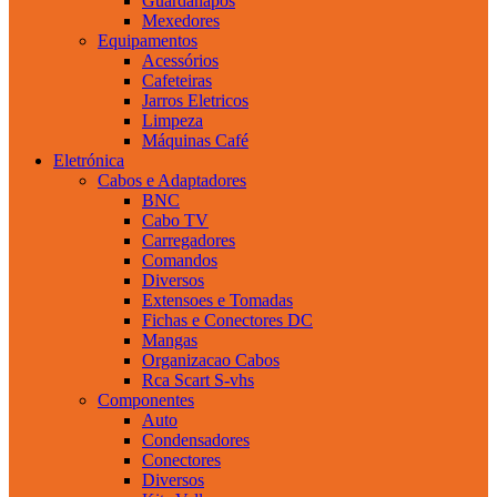
Guardanapos
Mexedores
Equipamentos
Acessórios
Cafeteiras
Jarros Eletricos
Limpeza
Máquinas Café
Eletrónica
Cabos e Adaptadores
BNC
Cabo TV
Carregadores
Comandos
Diversos
Extensoes e Tomadas
Fichas e Conectores DC
Mangas
Organizacao Cabos
Rca Scart S-vhs
Componentes
Auto
Condensadores
Conectores
Diversos