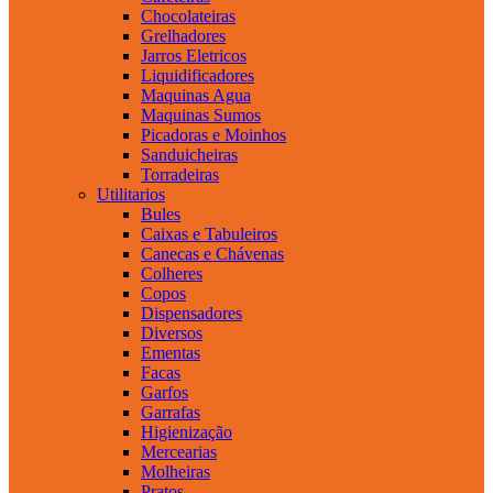
Chocolateiras
Grelhadores
Jarros Eletricos
Liquidificadores
Maquinas Agua
Maquinas Sumos
Picadoras e Moinhos
Sanduicheiras
Torradeiras
Utilitarios
Bules
Caixas e Tabuleiros
Canecas e Chávenas
Colheres
Copos
Dispensadores
Diversos
Ementas
Facas
Garfos
Garrafas
Higienização
Mercearias
Molheiras
Pratos