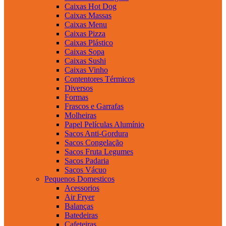
Caixas Hot Dog
Caixas Massas
Caixas Menu
Caixas Pizza
Caixas Plástico
Caixas Sopa
Caixas Sushi
Caixas Vinho
Contentores Térmicos
Diversos
Formas
Frascos e Garrafas
Molheiras
Papel Películas Alumínio
Sacos Anti-Gordura
Sacos Congelação
Sacos Fruta Legumes
Sacos Padaria
Sacos Vácuo
Pequenos Domesticos
Acessorios
Air Fryer
Balanças
Batedeiras
Cafeteiras