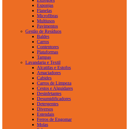
Esfregões
Esponjas
Flanelas
Microfibras
Multiusos
Pavimentos
Gestão de Resíduos
Baldes
Carros
Contentores
Plataformas
Tampas
Lavandaria e Textil
Alcatifas e Estofos
Amaciadores
Cabides
Carros de Limpeza
Cestos e Alguidares
Desinfetantes
Desumidificadores
Detergentes
Diversos
Estendais
Ferros de Engomar
Molas