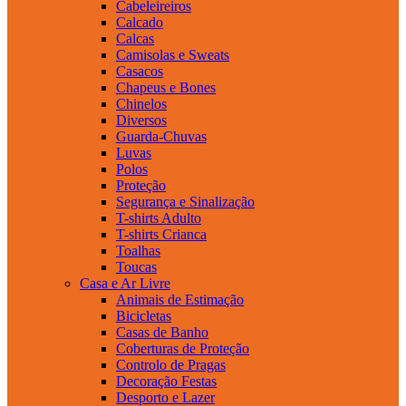
Cabeleireiros
Calcado
Calcas
Camisolas e Sweats
Casacos
Chapeus e Bones
Chinelos
Diversos
Guarda-Chuvas
Luvas
Polos
Proteção
Segurança e Sinalização
T-shirts Adulto
T-shirts Crianca
Toalhas
Toucas
Casa e Ar Livre
Animais de Estimação
Bicicletas
Casas de Banho
Coberturas de Proteção
Controlo de Pragas
Decoração Festas
Desporto e Lazer