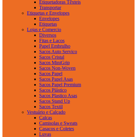
Etiquetadoras Têxteis
Transportar
Etiquetas e Envelopes
Envelopes
Etiquetas
Lojas e Comercio
Diversos
Fitas e Lacos
Papel Embrulho
Sacos Auto Servico
Sacos Cristal
Sacos MiniGrip
Sacos Non-Woven
Sacos Papel
Sacos Papel Asas
Sacos Papel Premium
Sacos Plástico
Sacos Plastico Asas
Sacos Stand Up
Sacos Textil
Vestuário e Calçado
Calças
Camisolas e Sweats
Casacos e Coletes
Luvas