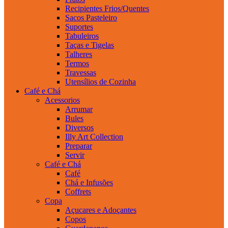
Recipientes Frios/Quentes
Sacos Pasteleiro
Suportes
Tabuleiros
Taças e Tigelas
Talheres
Termos
Travessas
Utensílios de Cozinha
Café e Chá
Acessorios
Arrumar
Bules
Diversos
Illy Art Collection
Preparar
Servir
Café e Chá
Café
Chá e Infusões
Coffrets
Copa
Açucares e Adoçantes
Copos