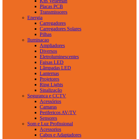
Kits Velleman
Placas PCB
Transmissores
Energia
Carregadores
Carregadores Solares
Pilhas
Iluminacao
Ampliadores
Diversos
Eletroluminescentes
Faixas LED
Lâmpadas LED
Lanternas
Projetores
Ring Lights
Sinalização
Seguranca e CCTV
Acessórios
Camaras
Perifericos AV/TV
Sensores
Som e Luz Profissional
Acessorios
Cabos e Adaptadores