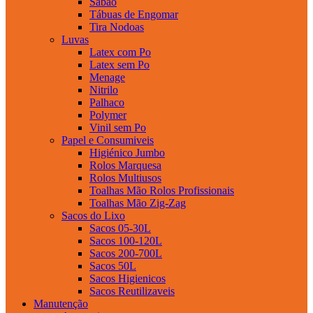
Sabao
Tábuas de Engomar
Tira Nodoas
Luvas
Latex com Po
Latex sem Po
Menage
Nitrilo
Palhaco
Polymer
Vinil sem Po
Papel e Consumiveis
Higiénico Jumbo
Rolos Marquesa
Rolos Multiusos
Toalhas Mão Rolos Profissionais
Toalhas Mão Zig-Zag
Sacos do Lixo
Sacos 05-30L
Sacos 100-120L
Sacos 200-700L
Sacos 50L
Sacos Higienicos
Sacos Reutilizaveis
Manutenção