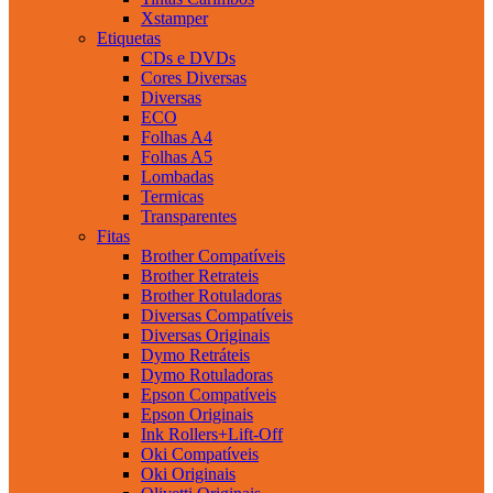
Xstamper
Etiquetas
CDs e DVDs
Cores Diversas
Diversas
ECO
Folhas A4
Folhas A5
Lombadas
Termicas
Transparentes
Fitas
Brother Compatíveis
Brother Retrateis
Brother Rotuladoras
Diversas Compatíveis
Diversas Originais
Dymo Retráteis
Dymo Rotuladoras
Epson Compatíveis
Epson Originais
Ink Rollers+Lift-Off
Oki Compatíveis
Oki Originais