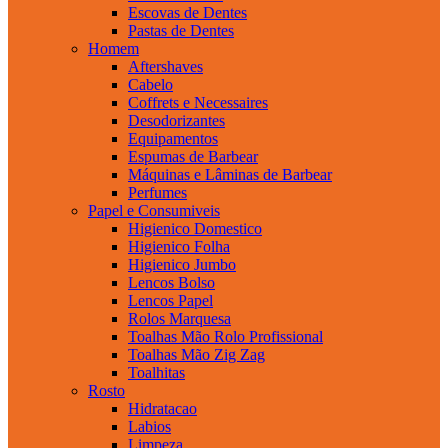
Escovas de Dentes
Pastas de Dentes
Homem
Aftershaves
Cabelo
Coffrets e Necessaires
Desodorizantes
Equipamentos
Espumas de Barbear
Máquinas e Lâminas de Barbear
Perfumes
Papel e Consumiveis
Higienico Domestico
Higienico Folha
Higienico Jumbo
Lencos Bolso
Lencos Papel
Rolos Marquesa
Toalhas Mão Rolo Profissional
Toalhas Mão Zig Zag
Toalhitas
Rosto
Hidratacao
Labios
Limpeza