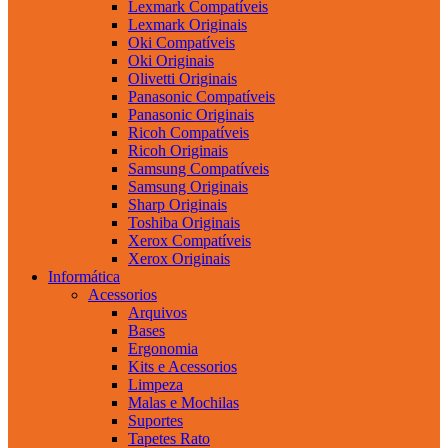
Lexmark Compatíveis
Lexmark Originais
Oki Compatíveis
Oki Originais
Olivetti Originais
Panasonic Compatíveis
Panasonic Originais
Ricoh Compatíveis
Ricoh Originais
Samsung Compatíveis
Samsung Originais
Sharp Originais
Toshiba Originais
Xerox Compatíveis
Xerox Originais
Informática
Acessorios
Arquivos
Bases
Ergonomia
Kits e Acessorios
Limpeza
Malas e Mochilas
Suportes
Tapetes Rato