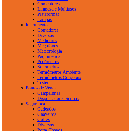
Contentores
Limpeza e Multiusos
Plataformas
Tampas
Instrumentos
Contadores
Diversos
Medidores
Megafones
Meteorologia
Paquimetros
Pedómetros
Sonometros
Termómetros Ambiente
Termómetros Corporais
Testers
Pontos de Venda
Campainhas
Dispensadores Senhas
Seguranca
Cadeados
Chaveiros
Cofres
Diversos
Porta Chaves