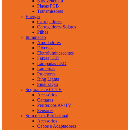
Kits Velleman
Placas PCB
Transmissores
Energia
Carregadores
Carregadores Solares
Pilhas
Iluminacao
Ampliadores
Diversos
Eletroluminescentes
Faixas LED
Lâmpadas LED
Lanternas
Projetores
Ring Lights
Sinalização
Seguranca e CCTV
Acessórios
Camaras
Perifericos AV/TV
Sensores
Som e Luz Profissional
Acessorios
Cabos e Adaptadores