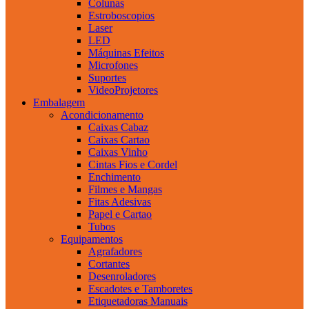
Colunas
Estroboscopios
Laser
LED
Máquinas Efeitos
Microfones
Suportes
VideoProjetores
Embalagem
Acondicionamento
Caixas Cabaz
Caixas Cartao
Caixas Vinho
Cintas Fios e Cordel
Enchimento
Filmes e Mangas
Fitas Adesivas
Papel e Cartao
Tubos
Equipamentos
Agrafadores
Cortantes
Desenroladores
Escadotes e Tamboretes
Etiquetadoras Manuais