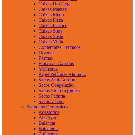
Caixas Hot Dog
Caixas Massas
Caixas Menu
Caixas Pizza
Caixas Plástico
Caixas Sopa
Caixas Sushi
Caixas Vinho
Contentores Térmicos
Diversos
Formas
Frascos e Garrafas
Molheiras
Papel Películas Alumínio
Sacos Anti-Gordura
Sacos Congelação
Sacos Fruta Legumes
Sacos Padaria
Sacos Vácuo
Pequenos Domesticos
Acessorios
Air Fryer
Balanças
Batedeiras
Cafeteiras