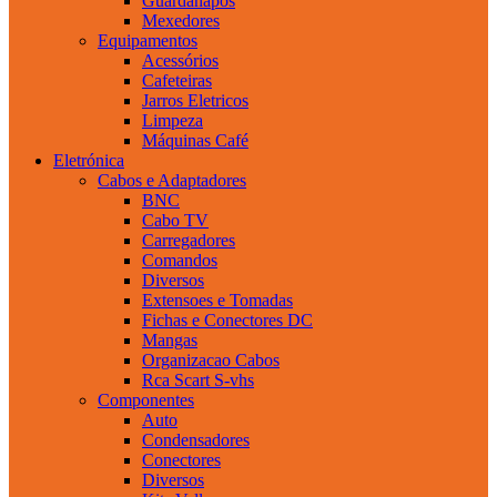
Guardanapos
Mexedores
Equipamentos
Acessórios
Cafeteiras
Jarros Eletricos
Limpeza
Máquinas Café
Eletrónica
Cabos e Adaptadores
BNC
Cabo TV
Carregadores
Comandos
Diversos
Extensoes e Tomadas
Fichas e Conectores DC
Mangas
Organizacao Cabos
Rca Scart S-vhs
Componentes
Auto
Condensadores
Conectores
Diversos