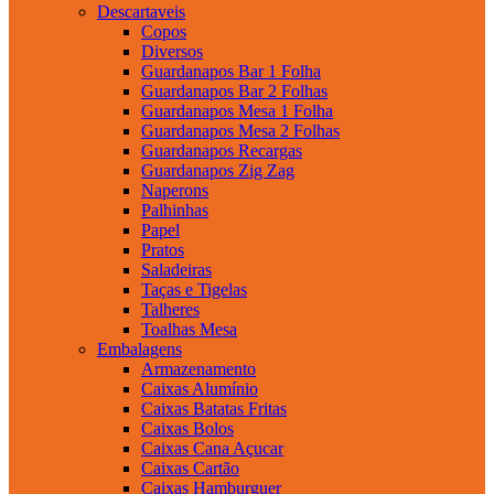
Descartaveis
Copos
Diversos
Guardanapos Bar 1 Folha
Guardanapos Bar 2 Folhas
Guardanapos Mesa 1 Folha
Guardanapos Mesa 2 Folhas
Guardanapos Recargas
Guardanapos Zig Zag
Naperons
Palhinhas
Papel
Pratos
Saladeiras
Taças e Tigelas
Talheres
Toalhas Mesa
Embalagens
Armazenamento
Caixas Alumínio
Caixas Batatas Fritas
Caixas Bolos
Caixas Cana Açucar
Caixas Cartão
Caixas Hamburguer