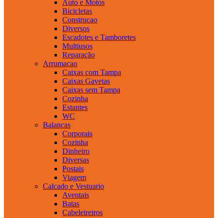
Auto e Motos
Bicicletas
Construcao
Diversos
Escadotes e Tamboretes
Multiusos
Reparação
Arrumacao
Caixas com Tampa
Caixas Gavetas
Caixas sem Tampa
Cozinha
Estantes
WC
Balancas
Corporais
Cozinha
Dinheiro
Diversas
Postais
Viagem
Calcado e Vestuario
Aventais
Batas
Cabeleireiros