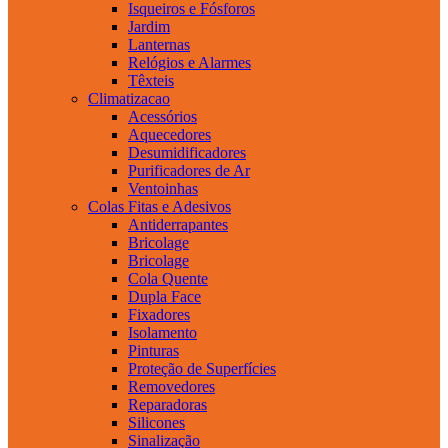
Isqueiros e Fósforos
Jardim
Lanternas
Relógios e Alarmes
Têxteis
Climatizacao
Acessórios
Aquecedores
Desumidificadores
Purificadores de Ar
Ventoinhas
Colas Fitas e Adesivos
Antiderrapantes
Bricolage
Bricolage
Cola Quente
Dupla Face
Fixadores
Isolamento
Pinturas
Proteção de Superfícies
Removedores
Reparadoras
Silicones
Sinalização