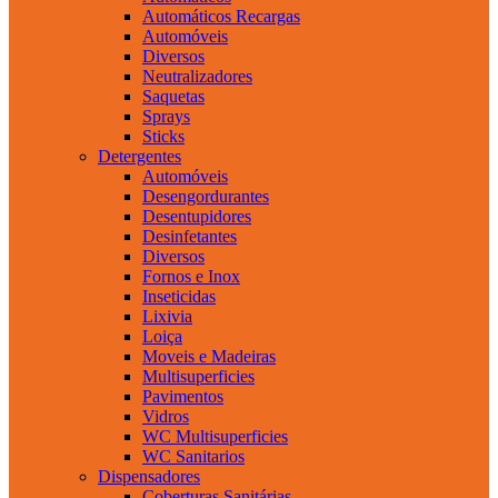
Automáticos Recargas
Automóveis
Diversos
Neutralizadores
Saquetas
Sprays
Sticks
Detergentes
Automóveis
Desengordurantes
Desentupidores
Desinfetantes
Diversos
Fornos e Inox
Inseticidas
Lixivia
Loiça
Moveis e Madeiras
Multisuperficies
Pavimentos
Vidros
WC Multisuperficies
WC Sanitarios
Dispensadores
Coberturas Sanitárias