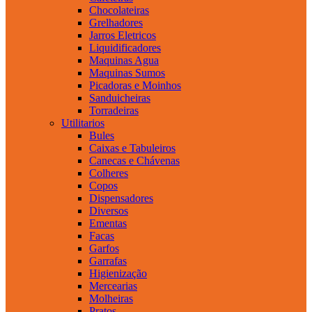
Chocolateiras
Grelhadores
Jarros Eletricos
Liquidificadores
Maquinas Agua
Maquinas Sumos
Picadoras e Moinhos
Sanduicheiras
Torradeiras
Utilitarios
Bules
Caixas e Tabuleiros
Canecas e Chávenas
Colheres
Copos
Dispensadores
Diversos
Ementas
Facas
Garfos
Garrafas
Higienização
Mercearias
Molheiras
Pratos