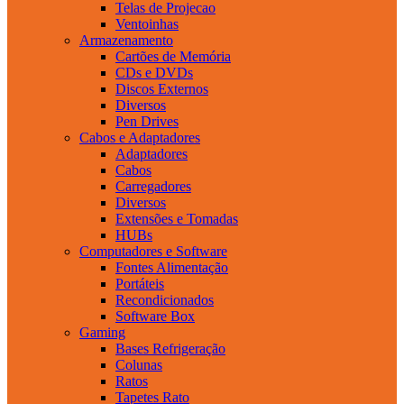
Telas de Projecao
Ventoinhas
Armazenamento
Cartões de Memória
CDs e DVDs
Discos Externos
Diversos
Pen Drives
Cabos e Adaptadores
Adaptadores
Cabos
Carregadores
Diversos
Extensões e Tomadas
HUBs
Computadores e Software
Fontes Alimentação
Portáteis
Recondicionados
Software Box
Gaming
Bases Refrigeração
Colunas
Ratos
Tapetes Rato