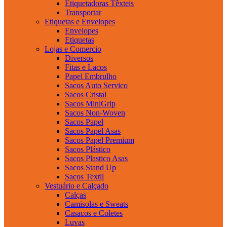
Etiquetadoras Têxteis
Transportar
Etiquetas e Envelopes
Envelopes
Etiquetas
Lojas e Comercio
Diversos
Fitas e Lacos
Papel Embrulho
Sacos Auto Servico
Sacos Cristal
Sacos MiniGrip
Sacos Non-Woven
Sacos Papel
Sacos Papel Asas
Sacos Papel Premium
Sacos Plástico
Sacos Plastico Asas
Sacos Stand Up
Sacos Textil
Vestuário e Calçado
Calças
Camisolas e Sweats
Casacos e Coletes
Luvas