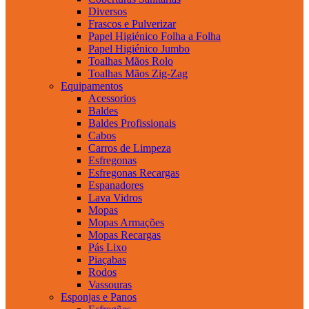
Diversos
Frascos e Pulverizar
Papel Higiénico Folha a Folha
Papel Higiénico Jumbo
Toalhas Mãos Rolo
Toalhas Mãos Zig-Zag
Equipamentos
Acessorios
Baldes
Baldes Profissionais
Cabos
Carros de Limpeza
Esfregonas
Esfregonas Recargas
Espanadores
Lava Vidros
Mopas
Mopas Armações
Mopas Recargas
Pás Lixo
Piaçabas
Rodos
Vassouras
Esponjas e Panos