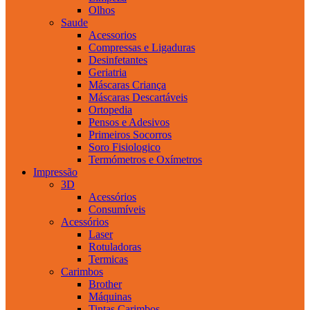
Olhos
Saude
Acessorios
Compressas e Ligaduras
Desinfetantes
Geriatria
Máscaras Criança
Máscaras Descartáveis
Ortopedia
Pensos e Adesivos
Primeiros Socorros
Soro Fisiologico
Termómetros e Oxímetros
Impressão
3D
Acessórios
Consumíveis
Acessórios
Laser
Rotuladoras
Termicas
Carimbos
Brother
Máquinas
Tintas Carimbos