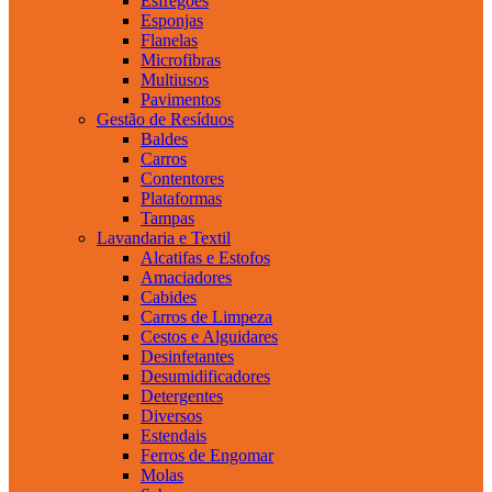
Esfregões
Esponjas
Flanelas
Microfibras
Multiusos
Pavimentos
Gestão de Resíduos
Baldes
Carros
Contentores
Plataformas
Tampas
Lavandaria e Textil
Alcatifas e Estofos
Amaciadores
Cabides
Carros de Limpeza
Cestos e Alguidares
Desinfetantes
Desumidificadores
Detergentes
Diversos
Estendais
Ferros de Engomar
Molas