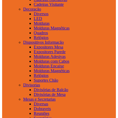
Cadeiras Visitante
Decoração
Diversos
LED
Molduras
Molduras Magnéticas
Quadros
Relógios
Dispositivos Informação
Expositores Mesa
Expositores Parede
Molduras Adesivas
Molduras com Cabos
Molduras Encaixe
Molduras Magnéticas
Relógios
Suportes Chão
Divisorias
Divisórias de Balcão
Divisórias de Mesa
Mesas e Secretarias
Diversas
Dobraveis
Reuniões