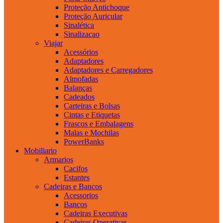
Proteção Antichoque
Proteção Auricular
Sinalética
Sinalizacao
Viajar
Acessórios
Adaptadores
Adaptadores e Carregadores
Almofadas
Balanças
Cadeados
Carteiras e Bolsas
Cintas e Etiquetas
Frascos e Embalagens
Malas e Mochilas
PowerBanks
Mobiliario
Armarios
Cacifos
Estantes
Cadeiras e Bancos
Acessorios
Bancos
Cadeiras Executivas
Cadeiras Operativas