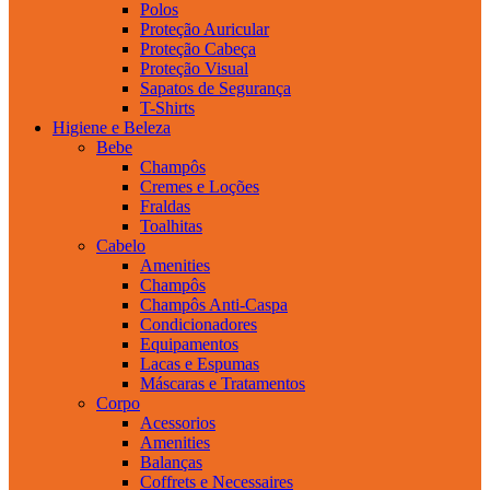
Polos
Proteção Auricular
Proteção Cabeça
Proteção Visual
Sapatos de Segurança
T-Shirts
Higiene e Beleza
Bebe
Champôs
Cremes e Loções
Fraldas
Toalhitas
Cabelo
Amenities
Champôs
Champôs Anti-Caspa
Condicionadores
Equipamentos
Lacas e Espumas
Máscaras e Tratamentos
Corpo
Acessorios
Amenities
Balanças
Coffrets e Necessaires