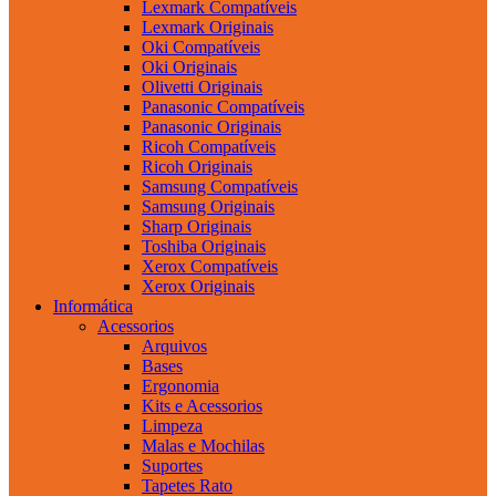
Lexmark Compatíveis
Lexmark Originais
Oki Compatíveis
Oki Originais
Olivetti Originais
Panasonic Compatíveis
Panasonic Originais
Ricoh Compatíveis
Ricoh Originais
Samsung Compatíveis
Samsung Originais
Sharp Originais
Toshiba Originais
Xerox Compatíveis
Xerox Originais
Informática
Acessorios
Arquivos
Bases
Ergonomia
Kits e Acessorios
Limpeza
Malas e Mochilas
Suportes
Tapetes Rato