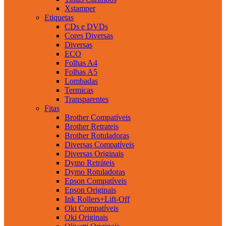
Xstamper
Etiquetas
CDs e DVDs
Cores Diversas
Diversas
ECO
Folhas A4
Folhas A5
Lombadas
Termicas
Transparentes
Fitas
Brother Compatíveis
Brother Retrateis
Brother Rotuladoras
Diversas Compatíveis
Diversas Originais
Dymo Retráteis
Dymo Rotuladoras
Epson Compatíveis
Epson Originais
Ink Rollers+Lift-Off
Oki Compatíveis
Oki Originais