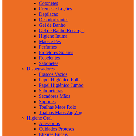
Cotonetes
Cremes e Loções
Depilacao
Desodorizantes
Gel de Banho
Gel de Banho Recargas
Higiene Intima
Maos e Pes
Perfumes
Protetores Solares
Repelentes
Sabonetes
Dispensadores
Frascos Vazios
Papel Higiénico Folha
Papel Higiénico Jumbo
Saboneteiras
Secadores Mãos
Suportes
Toalhas Maos Rolo
Toalhas Maos Zig Zag
Higiene Oral
Acessorios
Cuidados Proteses
Elixires Bucais