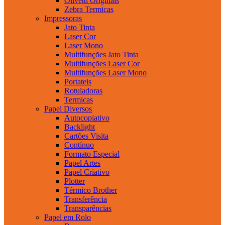
Olivetti Originais
Zebra Termicas
Impressoras
Jato Tinta
Laser Cor
Laser Mono
Multifunções Jato Tinta
Multifunções Laser Cor
Multifunções Laser Mono
Portateis
Rotuladoras
Termicas
Papel Diversos
Autocopiativo
Backlight
Cartões Visita
Contínuo
Formato Especial
Papel Artes
Papel Criativo
Plotter
Térmico Brother
Transferência
Transparências
Papel em Rolo