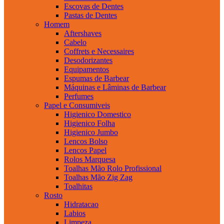
Escovas de Dentes
Pastas de Dentes
Homem
Aftershaves
Cabelo
Coffrets e Necessaires
Desodorizantes
Equipamentos
Espumas de Barbear
Máquinas e Lâminas de Barbear
Perfumes
Papel e Consumiveis
Higienico Domestico
Higienico Folha
Higienico Jumbo
Lencos Bolso
Lencos Papel
Rolos Marquesa
Toalhas Mão Rolo Profissional
Toalhas Mão Zig Zag
Toalhitas
Rosto
Hidratacao
Labios
Limpeza