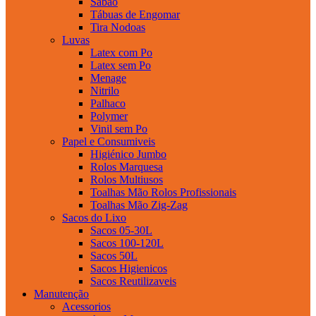
Sabao
Tábuas de Engomar
Tira Nodoas
Luvas
Latex com Po
Latex sem Po
Menage
Nitrilo
Palhaco
Polymer
Vinil sem Po
Papel e Consumiveis
Higiénico Jumbo
Rolos Marquesa
Rolos Multiusos
Toalhas Mão Rolos Profissionais
Toalhas Mão Zig-Zag
Sacos do Lixo
Sacos 05-30L
Sacos 100-120L
Sacos 50L
Sacos Higienicos
Sacos Reutilizaveis
Manutenção
Acessorios