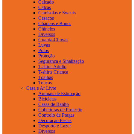
Calcado
Calcas
Camisolas e Sweats
Casacos
Chapeus e Bones
Chinelos
Diversos
Guarda-Chuvas
Luvas
Polos
Proteção
Segurança e Sinalização
T-shirts Adulto
T-shirts Crianca
Toalhas
Toucas
Casa e Ar Livre
Animais de Estimação
Bicicletas
Casas de Banho
Coberturas de Proteção
Controlo de Pragas
Decoração Festas
Desporto e Lazer
Diversos