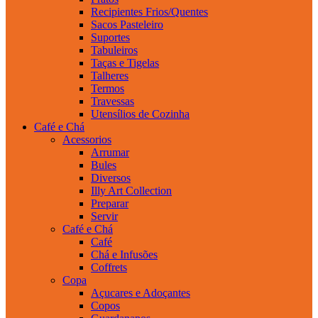
Recipientes Frios/Quentes
Sacos Pasteleiro
Suportes
Tabuleiros
Taças e Tigelas
Talheres
Termos
Travessas
Utensílios de Cozinha
Café e Chá
Acessorios
Arrumar
Bules
Diversos
Illy Art Collection
Preparar
Servir
Café e Chá
Café
Chá e Infusões
Coffrets
Copa
Açucares e Adoçantes
Copos