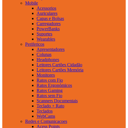
Mobile
Acessorios
Auriculares
Capas e Bolsas
Carregadores
PowerBanks
Suportes
Wearables
Perifericos
Apresentadores
Colunas
Headphones
Leitores Cartões Cidadão
Leitores Cartões Memória
Monitores
Ratos com Fio
Ratos Ergonómicos
Ratos Gaming
Ratos sem Fio
Scanners Documentais
Teclado + Rato
Teclados
WebCams
Redes e Comunicacoes
Acess Points