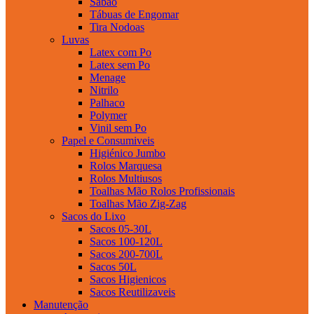
Sabao
Tábuas de Engomar
Tira Nodoas
Luvas
Latex com Po
Latex sem Po
Menage
Nitrilo
Palhaco
Polymer
Vinil sem Po
Papel e Consumiveis
Higiénico Jumbo
Rolos Marquesa
Rolos Multiusos
Toalhas Mão Rolos Profissionais
Toalhas Mão Zig-Zag
Sacos do Lixo
Sacos 05-30L
Sacos 100-120L
Sacos 200-700L
Sacos 50L
Sacos Higienicos
Sacos Reutilizaveis
Manutenção