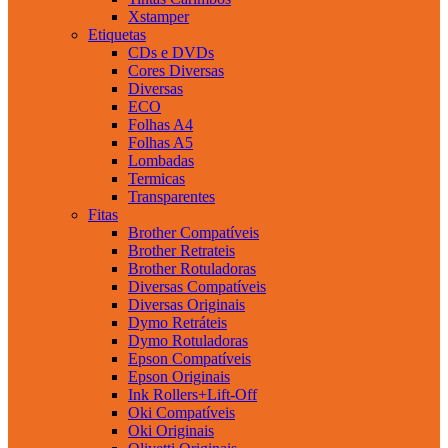
Xstamper
Etiquetas
CDs e DVDs
Cores Diversas
Diversas
ECO
Folhas A4
Folhas A5
Lombadas
Termicas
Transparentes
Fitas
Brother Compatíveis
Brother Retrateis
Brother Rotuladoras
Diversas Compatíveis
Diversas Originais
Dymo Retráteis
Dymo Rotuladoras
Epson Compatíveis
Epson Originais
Ink Rollers+Lift-Off
Oki Compatíveis
Oki Originais