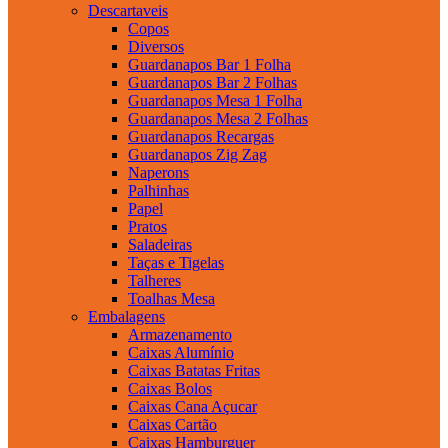
Descartaveis
Copos
Diversos
Guardanapos Bar 1 Folha
Guardanapos Bar 2 Folhas
Guardanapos Mesa 1 Folha
Guardanapos Mesa 2 Folhas
Guardanapos Recargas
Guardanapos Zig Zag
Naperons
Palhinhas
Papel
Pratos
Saladeiras
Taças e Tigelas
Talheres
Toalhas Mesa
Embalagens
Armazenamento
Caixas Alumínio
Caixas Batatas Fritas
Caixas Bolos
Caixas Cana Açucar
Caixas Cartão
Caixas Hamburguer