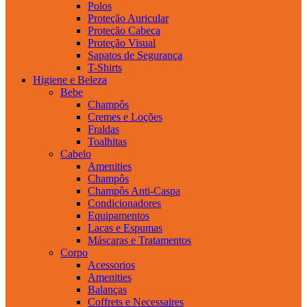
Polos
Proteção Auricular
Proteção Cabeça
Proteção Visual
Sapatos de Segurança
T-Shirts
Higiene e Beleza
Bebe
Champôs
Cremes e Loções
Fraldas
Toalhitas
Cabelo
Amenities
Champôs
Champôs Anti-Caspa
Condicionadores
Equipamentos
Lacas e Espumas
Máscaras e Tratamentos
Corpo
Acessorios
Amenities
Balanças
Coffrets e Necessaires