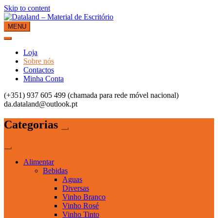
Skip to content
MENU
Dataland – Material de Escritório
Material de Escritório
Loja
Sobre nós
Contactos
Minha Conta
(+351) 937 605 499 (chamada para rede móvel nacional)
da.dataland@outlook.pt
Categorias
Alimentar
Bebidas
Aguas
Diversas
Vinho Branco
Vinho Rosé
Vinho Tinto