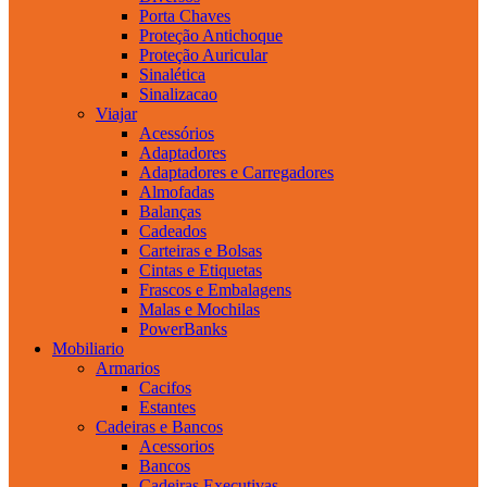
Porta Chaves
Proteção Antichoque
Proteção Auricular
Sinalética
Sinalizacao
Viajar
Acessórios
Adaptadores
Adaptadores e Carregadores
Almofadas
Balanças
Cadeados
Carteiras e Bolsas
Cintas e Etiquetas
Frascos e Embalagens
Malas e Mochilas
PowerBanks
Mobiliario
Armarios
Cacifos
Estantes
Cadeiras e Bancos
Acessorios
Bancos
Cadeiras Executivas