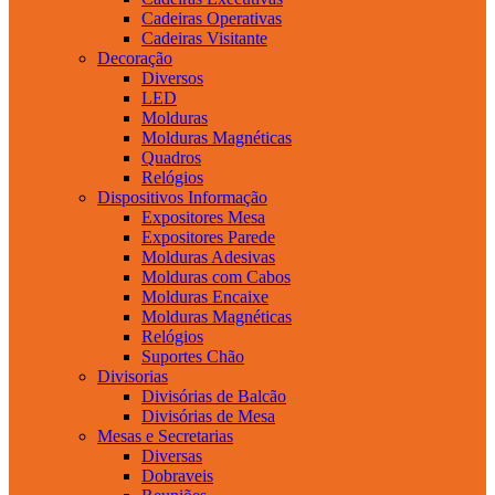
Cadeiras Operativas
Cadeiras Visitante
Decoração
Diversos
LED
Molduras
Molduras Magnéticas
Quadros
Relógios
Dispositivos Informação
Expositores Mesa
Expositores Parede
Molduras Adesivas
Molduras com Cabos
Molduras Encaixe
Molduras Magnéticas
Relógios
Suportes Chão
Divisorias
Divisórias de Balcão
Divisórias de Mesa
Mesas e Secretarias
Diversas
Dobraveis