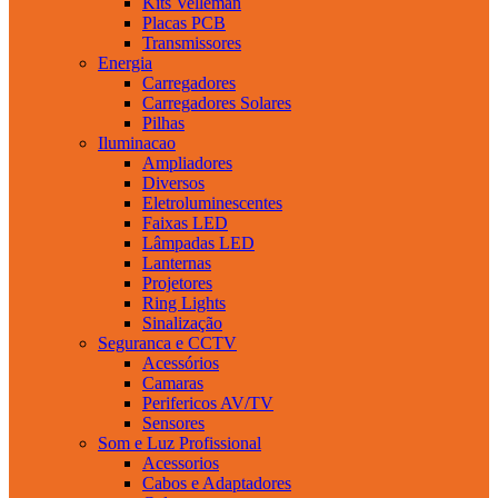
Kits Velleman
Placas PCB
Transmissores
Energia
Carregadores
Carregadores Solares
Pilhas
Iluminacao
Ampliadores
Diversos
Eletroluminescentes
Faixas LED
Lâmpadas LED
Lanternas
Projetores
Ring Lights
Sinalização
Seguranca e CCTV
Acessórios
Camaras
Perifericos AV/TV
Sensores
Som e Luz Profissional
Acessorios
Cabos e Adaptadores