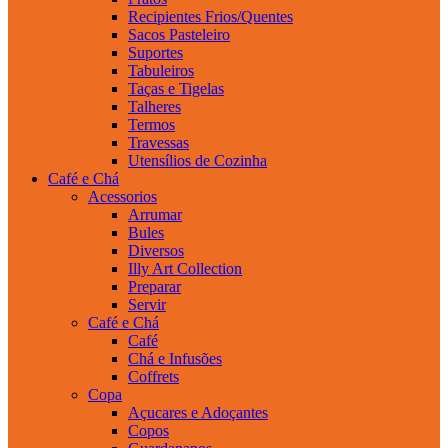
Recipientes Frios/Quentes
Sacos Pasteleiro
Suportes
Tabuleiros
Taças e Tigelas
Talheres
Termos
Travessas
Utensílios de Cozinha
Café e Chá
Acessorios
Arrumar
Bules
Diversos
Illy Art Collection
Preparar
Servir
Café e Chá
Café
Chá e Infusões
Coffrets
Copa
Açucares e Adoçantes
Copos