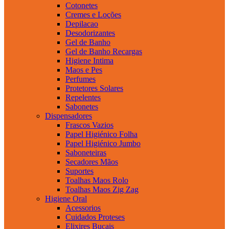
Cotonetes
Cremes e Loções
Depilacao
Desodorizantes
Gel de Banho
Gel de Banho Recargas
Higiene Intima
Maos e Pes
Perfumes
Protetores Solares
Repelentes
Sabonetes
Dispensadores
Frascos Vazios
Papel Higiénico Folha
Papel Higiénico Jumbo
Saboneteiras
Secadores Mãos
Suportes
Toalhas Maos Rolo
Toalhas Maos Zig Zag
Higiene Oral
Acessorios
Cuidados Proteses
Elixires Bucais