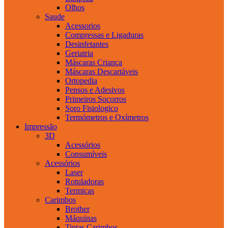
Olhos
Saude
Acessorios
Compressas e Ligaduras
Desinfetantes
Geriatria
Máscaras Criança
Máscaras Descartáveis
Ortopedia
Pensos e Adesivos
Primeiros Socorros
Soro Fisiologico
Termómetros e Oxímetros
Impressão
3D
Acessórios
Consumíveis
Acessórios
Laser
Rotuladoras
Termicas
Carimbos
Brother
Máquinas
Tintas Carimbos