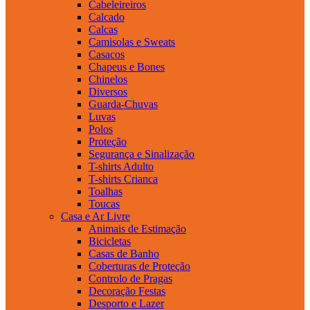
Cabeleireiros
Calcado
Calcas
Camisolas e Sweats
Casacos
Chapeus e Bones
Chinelos
Diversos
Guarda-Chuvas
Luvas
Polos
Proteção
Segurança e Sinalização
T-shirts Adulto
T-shirts Crianca
Toalhas
Toucas
Casa e Ar Livre
Animais de Estimação
Bicicletas
Casas de Banho
Coberturas de Proteção
Controlo de Pragas
Decoração Festas
Desporto e Lazer