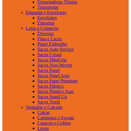
Etiquetadoras Têxteis
Transportar
Etiquetas e Envelopes
Envelopes
Etiquetas
Lojas e Comercio
Diversos
Fitas e Lacos
Papel Embrulho
Sacos Auto Servico
Sacos Cristal
Sacos MiniGrip
Sacos Non-Woven
Sacos Papel
Sacos Papel Asas
Sacos Papel Premium
Sacos Plástico
Sacos Plastico Asas
Sacos Stand Up
Sacos Textil
Vestuário e Calçado
Calças
Camisolas e Sweats
Casacos e Coletes
Luvas