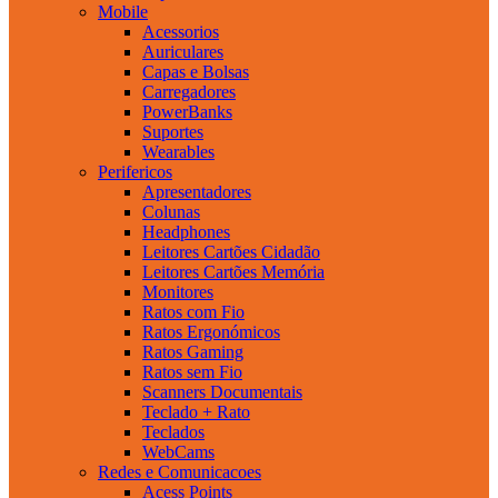
Mobile
Acessorios
Auriculares
Capas e Bolsas
Carregadores
PowerBanks
Suportes
Wearables
Perifericos
Apresentadores
Colunas
Headphones
Leitores Cartões Cidadão
Leitores Cartões Memória
Monitores
Ratos com Fio
Ratos Ergonómicos
Ratos Gaming
Ratos sem Fio
Scanners Documentais
Teclado + Rato
Teclados
WebCams
Redes e Comunicacoes
Acess Points