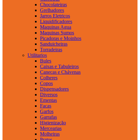
Chocolateiras
Grelhadores
Jarros Eletricos
Liquidificadores
Maquinas Agua
Maquinas Sumos
Picadoras e Moinhos
Sanduicheiras
Torradeiras
Utilitarios
Bules
Caixas e Tabuleiros
Canecas e Chávenas
Colheres
Copos
Dispensadores
Diversos
Ementas
Facas
Garfos
Garrafas
Higienização
Mercearias
Molheiras
Pratos