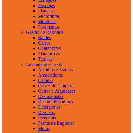
Esfregões
Esponjas
Flanelas
Microfibras
Multiusos
Pavimentos
Gestão de Resíduos
Baldes
Carros
Contentores
Plataformas
Tampas
Lavandaria e Textil
Alcatifas e Estofos
Amaciadores
Cabides
Carros de Limpeza
Cestos e Alguidares
Desinfetantes
Desumidificadores
Detergentes
Diversos
Estendais
Ferros de Engomar
Molas