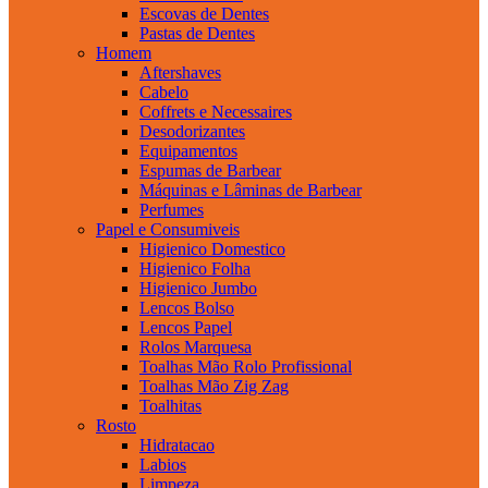
Escovas de Dentes
Pastas de Dentes
Homem
Aftershaves
Cabelo
Coffrets e Necessaires
Desodorizantes
Equipamentos
Espumas de Barbear
Máquinas e Lâminas de Barbear
Perfumes
Papel e Consumiveis
Higienico Domestico
Higienico Folha
Higienico Jumbo
Lencos Bolso
Lencos Papel
Rolos Marquesa
Toalhas Mão Rolo Profissional
Toalhas Mão Zig Zag
Toalhitas
Rosto
Hidratacao
Labios
Limpeza