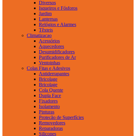
Diversos
Isqueiros e Fósforos
Jardim
Lanternas
Relógios e Alarmes
Têxteis
Climatizacao
Acessórios
Aquecedores
Desumidificadores
Purificadores de Ar
Ventoinhas
Colas Fitas e Adesivos
Antiderrapantes
Bricolage
Bricolage
Cola Quente
Dupla Face
Fixadores
Isolamento
Pinturas
Proteção de Superfícies
Removedores
Reparadoras
Silicones