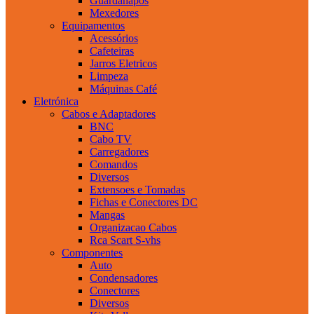
Guardanapos
Mexedores
Equipamentos
Acessórios
Cafeteiras
Jarros Eletricos
Limpeza
Máquinas Café
Eletrónica
Cabos e Adaptadores
BNC
Cabo TV
Carregadores
Comandos
Diversos
Extensoes e Tomadas
Fichas e Conectores DC
Mangas
Organizacao Cabos
Rca Scart S-vhs
Componentes
Auto
Condensadores
Conectores
Diversos