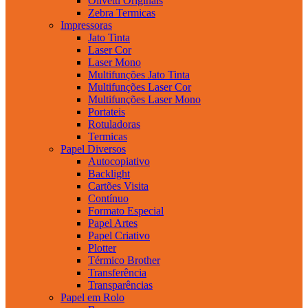
Olivetti Originais
Zebra Termicas
Impressoras
Jato Tinta
Laser Cor
Laser Mono
Multifunções Jato Tinta
Multifunções Laser Cor
Multifunções Laser Mono
Portateis
Rotuladoras
Termicas
Papel Diversos
Autocopiativo
Backlight
Cartões Visita
Contínuo
Formato Especial
Papel Artes
Papel Criativo
Plotter
Térmico Brother
Transferência
Transparências
Papel em Rolo