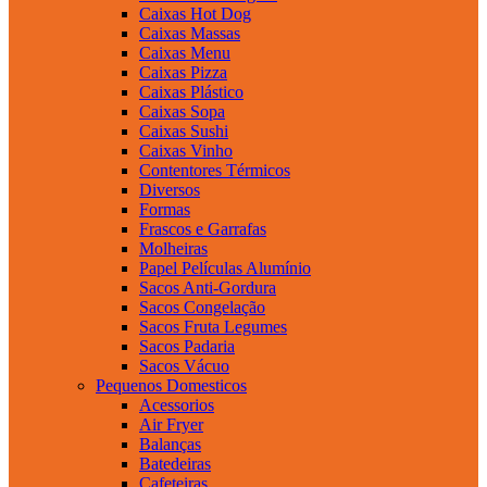
Caixas Hot Dog
Caixas Massas
Caixas Menu
Caixas Pizza
Caixas Plástico
Caixas Sopa
Caixas Sushi
Caixas Vinho
Contentores Térmicos
Diversos
Formas
Frascos e Garrafas
Molheiras
Papel Películas Alumínio
Sacos Anti-Gordura
Sacos Congelação
Sacos Fruta Legumes
Sacos Padaria
Sacos Vácuo
Pequenos Domesticos
Acessorios
Air Fryer
Balanças
Batedeiras
Cafeteiras