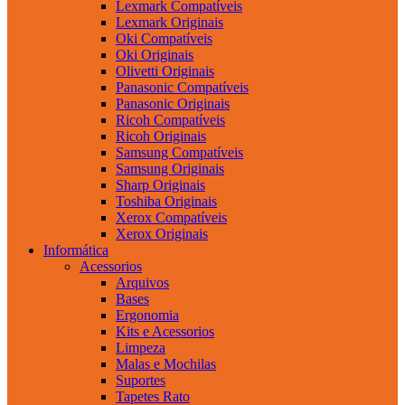
Lexmark Compatíveis
Lexmark Originais
Oki Compatíveis
Oki Originais
Olivetti Originais
Panasonic Compatíveis
Panasonic Originais
Ricoh Compatíveis
Ricoh Originais
Samsung Compatíveis
Samsung Originais
Sharp Originais
Toshiba Originais
Xerox Compatíveis
Xerox Originais
Informática
Acessorios
Arquivos
Bases
Ergonomia
Kits e Acessorios
Limpeza
Malas e Mochilas
Suportes
Tapetes Rato