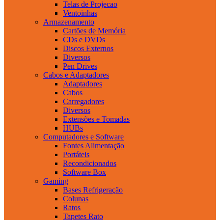
Telas de Projecao
Ventoinhas
Armazenamento
Cartões de Memória
CDs e DVDs
Discos Externos
Diversos
Pen Drives
Cabos e Adaptadores
Adaptadores
Cabos
Carregadores
Diversos
Extensões e Tomadas
HUBs
Computadores e Software
Fontes Alimentação
Portáteis
Recondicionados
Software Box
Gaming
Bases Refrigeração
Colunas
Ratos
Tapetes Rato