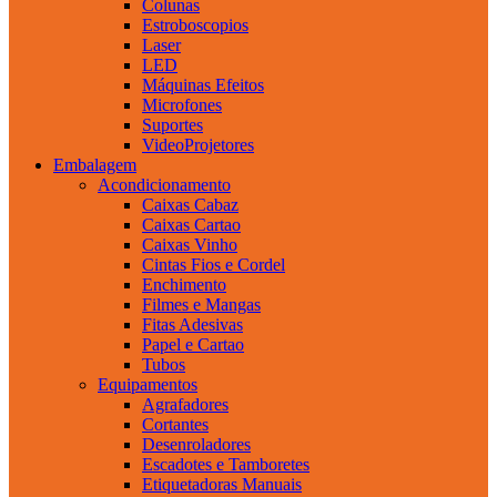
Colunas
Estroboscopios
Laser
LED
Máquinas Efeitos
Microfones
Suportes
VideoProjetores
Embalagem
Acondicionamento
Caixas Cabaz
Caixas Cartao
Caixas Vinho
Cintas Fios e Cordel
Enchimento
Filmes e Mangas
Fitas Adesivas
Papel e Cartao
Tubos
Equipamentos
Agrafadores
Cortantes
Desenroladores
Escadotes e Tamboretes
Etiquetadoras Manuais