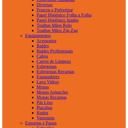
Diversos
Frascos e Pulverizar
Papel Higiénico Folha a Folha
Papel Higiénico Jumbo
Toalhas Mãos Rolo
Toalhas Mãos Zig-Zag
Equipamentos
Acessorios
Baldes
Baldes Profissionais
Cabos
Carros de Limpeza
Esfregonas
Esfregonas Recargas
Espanadores
Lava Vidros
Mopas
Mopas Armações
Mopas Recargas
Pás Lixo
Piaçabas
Rodos
Vassouras
Esponjas e Panos