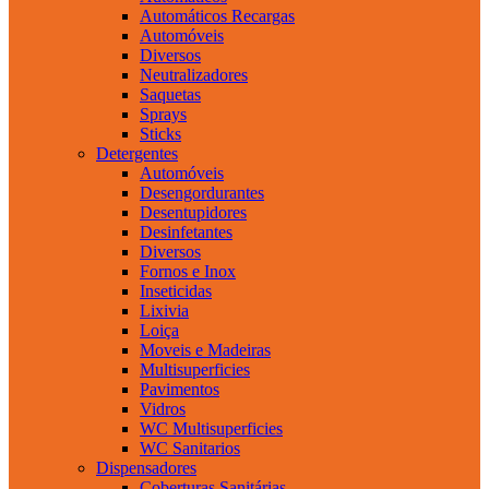
Automáticos Recargas
Automóveis
Diversos
Neutralizadores
Saquetas
Sprays
Sticks
Detergentes
Automóveis
Desengordurantes
Desentupidores
Desinfetantes
Diversos
Fornos e Inox
Inseticidas
Lixivia
Loiça
Moveis e Madeiras
Multisuperficies
Pavimentos
Vidros
WC Multisuperficies
WC Sanitarios
Dispensadores
Coberturas Sanitárias