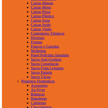
Caixas Massas
Caixas Menu
Caixas Pizza
Caixas Plástico
Caixas Sopa
Caixas Sushi
Caixas Vinho
Contentores Térmicos
Diversos
Formas
Frascos e Garrafas
Molheiras
Papel Películas Alumínio
Sacos Anti-Gordura
Sacos Congelação
Sacos Fruta Legumes
Sacos Padaria
Sacos Vácuo
Pequenos Domesticos
Acessorios
Air Fryer
Balanças
Batedeiras
Cafeteiras
Chocolateiras