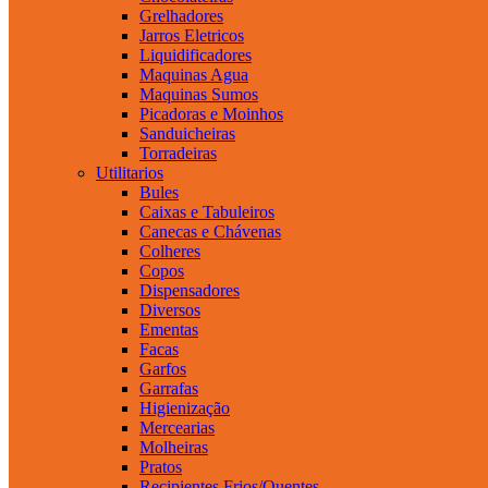
Grelhadores
Jarros Eletricos
Liquidificadores
Maquinas Agua
Maquinas Sumos
Picadoras e Moinhos
Sanduicheiras
Torradeiras
Utilitarios
Bules
Caixas e Tabuleiros
Canecas e Chávenas
Colheres
Copos
Dispensadores
Diversos
Ementas
Facas
Garfos
Garrafas
Higienização
Mercearias
Molheiras
Pratos
Recipientes Frios/Quentes