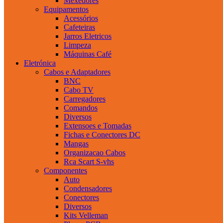
Mexedores
Equipamentos
Acessórios
Cafeteiras
Jarros Eletricos
Limpeza
Máquinas Café
Eletrónica
Cabos e Adaptadores
BNC
Cabo TV
Carregadores
Comandos
Diversos
Extensoes e Tomadas
Fichas e Conectores DC
Mangas
Organizacao Cabos
Rca Scart S-vhs
Componentes
Auto
Condensadores
Conectores
Diversos
Kits Velleman