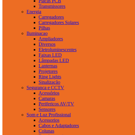
Placas PCB
Transmissores
Energia
Carregadores
Carregadores Solares
Pilhas
Iluminacao
Ampliadores
Diversos
Eletroluminescentes
Faixas LED
Lâmpadas LED
Lanternas
Projetores
Ring Lights
Sinalização
Seguranca e CCTV
Acessórios
Camaras
Perifericos AV/TV
Sensores
Som e Luz Profissional
Acessorios
Cabos e Adaptadores
Colunas