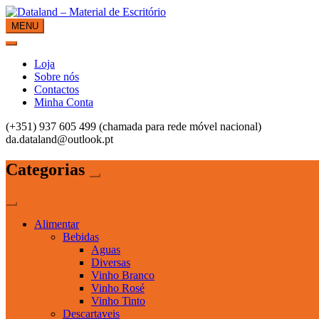
Skip
to
MENU
Dataland – Material de Escritório
Material de Escritório
content
Loja
Sobre nós
Contactos
Minha Conta
(+351) 937 605 499 (chamada para rede móvel nacional)
da.dataland@outlook.pt
Categorias
Alimentar
Bebidas
Aguas
Diversas
Vinho Branco
Vinho Rosé
Vinho Tinto
Descartaveis