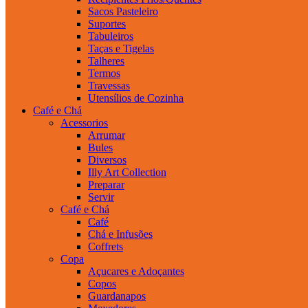
Sacos Pasteleiro
Suportes
Tabuleiros
Taças e Tigelas
Talheres
Termos
Travessas
Utensílios de Cozinha
Café e Chá
Acessorios
Arrumar
Bules
Diversos
Illy Art Collection
Preparar
Servir
Café e Chá
Café
Chá e Infusões
Coffrets
Copa
Açucares e Adoçantes
Copos
Guardanapos