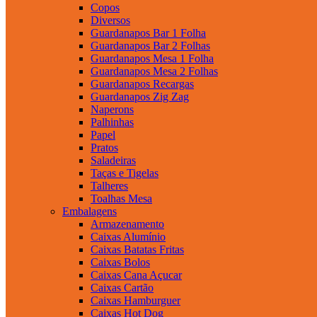
Copos
Diversos
Guardanapos Bar 1 Folha
Guardanapos Bar 2 Folhas
Guardanapos Mesa 1 Folha
Guardanapos Mesa 2 Folhas
Guardanapos Recargas
Guardanapos Zig Zag
Naperons
Palhinhas
Papel
Pratos
Saladeiras
Taças e Tigelas
Talheres
Toalhas Mesa
Embalagens
Armazenamento
Caixas Alumínio
Caixas Batatas Fritas
Caixas Bolos
Caixas Cana Açucar
Caixas Cartão
Caixas Hamburguer
Caixas Hot Dog