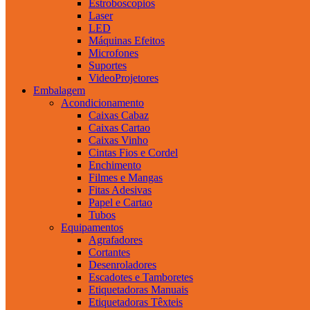
Estroboscopios
Laser
LED
Máquinas Efeitos
Microfones
Suportes
VideoProjetores
Embalagem
Acondicionamento
Caixas Cabaz
Caixas Cartao
Caixas Vinho
Cintas Fios e Cordel
Enchimento
Filmes e Mangas
Fitas Adesivas
Papel e Cartao
Tubos
Equipamentos
Agrafadores
Cortantes
Desenroladores
Escadotes e Tamboretes
Etiquetadoras Manuais
Etiquetadoras Têxteis