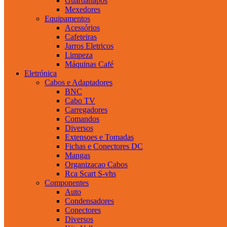
Guardanapos
Mexedores
Equipamentos
Acessórios
Cafeteiras
Jarros Eletricos
Limpeza
Máquinas Café
Eletrónica
Cabos e Adaptadores
BNC
Cabo TV
Carregadores
Comandos
Diversos
Extensoes e Tomadas
Fichas e Conectores DC
Mangas
Organizacao Cabos
Rca Scart S-vhs
Componentes
Auto
Condensadores
Conectores
Diversos