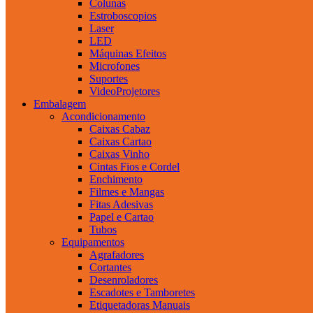
Colunas
Estroboscopios
Laser
LED
Máquinas Efeitos
Microfones
Suportes
VideoProjetores
Embalagem
Acondicionamento
Caixas Cabaz
Caixas Cartao
Caixas Vinho
Cintas Fios e Cordel
Enchimento
Filmes e Mangas
Fitas Adesivas
Papel e Cartao
Tubos
Equipamentos
Agrafadores
Cortantes
Desenroladores
Escadotes e Tamboretes
Etiquetadoras Manuais