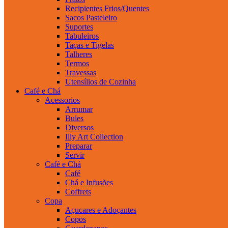
Recipientes Frios/Quentes
Sacos Pasteleiro
Suportes
Tabuleiros
Taças e Tigelas
Talheres
Termos
Travessas
Utensílios de Cozinha
Café e Chá
Acessorios
Arrumar
Bules
Diversos
Illy Art Collection
Preparar
Servir
Café e Chá
Café
Chá e Infusões
Coffrets
Copa
Açucares e Adoçantes
Copos