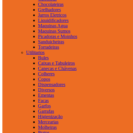
Chocolateiras
Grelhadores
Jarros Eletricos
Liquidificadores
Maquinas Agua
Maquinas Sumos
Picadoras e Moinhos
Sanduicheiras
Torradeiras
Utilitarios
Bules
Caixas e Tabuleiros
Canecas e Chávenas
Colheres
Copos
Dispensadores
Diversos
Ementas
Facas
Garfos
Garrafas
Higienização
Mercearias
Molheiras
Pratos