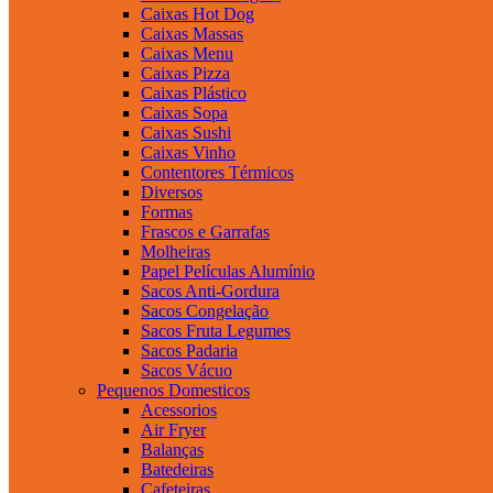
Caixas Hot Dog
Caixas Massas
Caixas Menu
Caixas Pizza
Caixas Plástico
Caixas Sopa
Caixas Sushi
Caixas Vinho
Contentores Térmicos
Diversos
Formas
Frascos e Garrafas
Molheiras
Papel Películas Alumínio
Sacos Anti-Gordura
Sacos Congelação
Sacos Fruta Legumes
Sacos Padaria
Sacos Vácuo
Pequenos Domesticos
Acessorios
Air Fryer
Balanças
Batedeiras
Cafeteiras