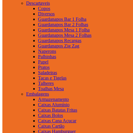
Descartaveis
Copos
Diversos
Guardanapos Bar 1 Folha
Guardanapos Bar 2 Folhas
Guardanapos Mesa 1 Folha
Guardanapos Mesa 2 Folhas
Guardanapos Recargas
Guardanapos Zig Zag
Naperons
Palhinhas
Papel
Pratos
Saladeiras
Taças e Tigelas
Talheres
Toalhas Mesa
Embalagens
Armazenamento
Caixas Alumínio
Caixas Batatas Fritas
Caixas Bolos
Caixas Cana Açucar
Caixas Cartão
Caixas Hamburguer