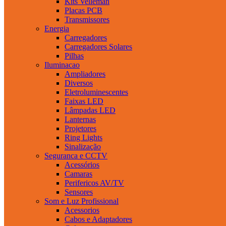
Kits Velleman
Placas PCB
Transmissores
Energia
Carregadores
Carregadores Solares
Pilhas
Iluminacao
Ampliadores
Diversos
Eletroluminescentes
Faixas LED
Lâmpadas LED
Lanternas
Projetores
Ring Lights
Sinalização
Seguranca e CCTV
Acessórios
Camaras
Perifericos AV/TV
Sensores
Som e Luz Profissional
Acessorios
Cabos e Adaptadores