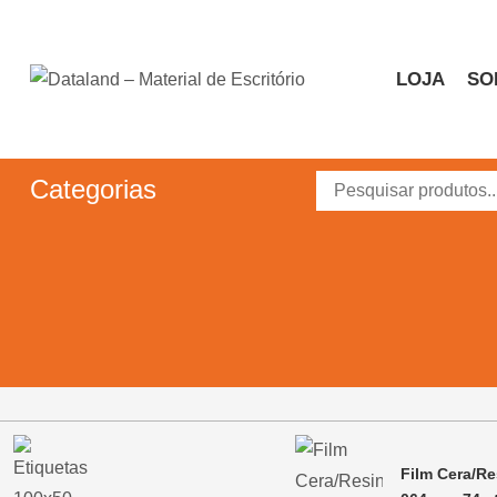
Skip
to
content
LOJA
SO
Dataland – Material de 
Material de Escritório
Categorias
Film Cera/Re