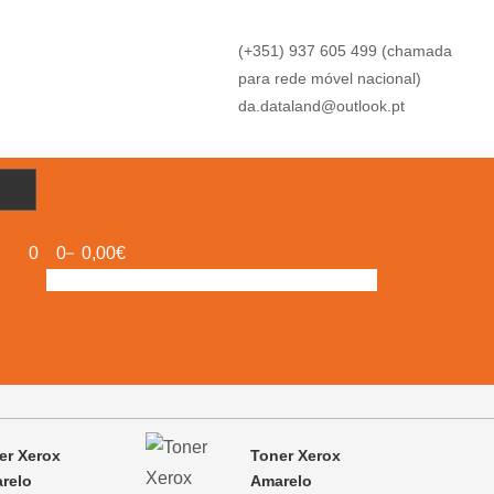
(+351) 937 605 499 (chamada
para rede móvel nacional)
da.dataland@outlook.pt
0
0
0,00€
er Xerox
Toner Xerox
relo
Amarelo