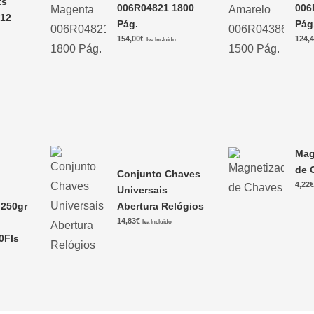
ts
006R04821 1800
006
 12
Pág.
Pág
154,00
€
124,
Iva Incluido
Mag
de 
Conjunto Chaves
4,22
Universais
250gr
Abertura Relógios
14,83
€
Iva Incluido
0Fls