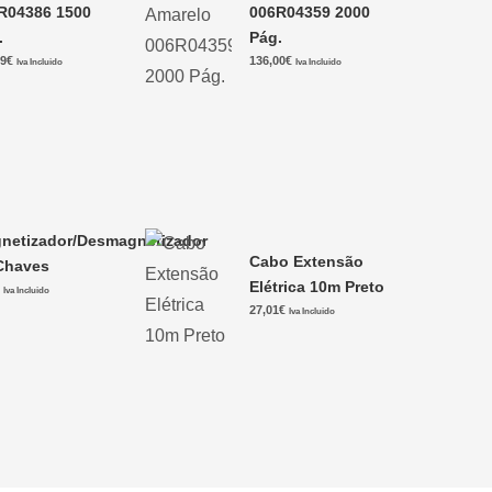
R04386 1500
006R04359 2000
.
Pág.
49
€
136,00
€
Iva Incluido
Iva Incluido
netizador/Desmagnetizador
Cabo Extensão
Chaves
Elétrica 10m Preto
€
Iva Incluido
27,01
€
Iva Incluido