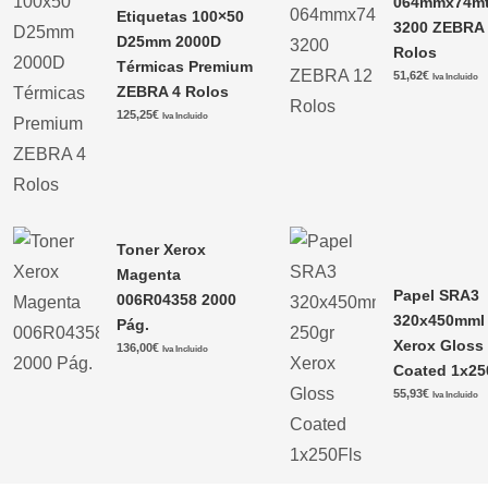
064mmx74m
Etiquetas 100×50
3200 ZEBRA
D25mm 2000D
Rolos
Térmicas Premium
51,62
€
Iva Incluido
ZEBRA 4 Rolos
125,25
€
Iva Incluido
Toner Xerox
Magenta
Papel SRA3
006R04358 2000
320x450mml 
Pág.
Xerox Gloss
136,00
€
Iva Incluido
Coated 1x25
55,93
€
Iva Incluido