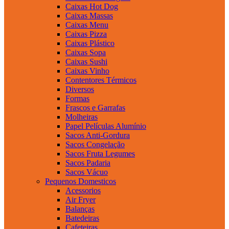
Caixas Hot Dog
Caixas Massas
Caixas Menu
Caixas Pizza
Caixas Plástico
Caixas Sopa
Caixas Sushi
Caixas Vinho
Contentores Térmicos
Diversos
Formas
Frascos e Garrafas
Molheiras
Papel Películas Alumínio
Sacos Anti-Gordura
Sacos Congelação
Sacos Fruta Legumes
Sacos Padaria
Sacos Vácuo
Pequenos Domesticos
Acessorios
Air Fryer
Balanças
Batedeiras
Cafeteiras