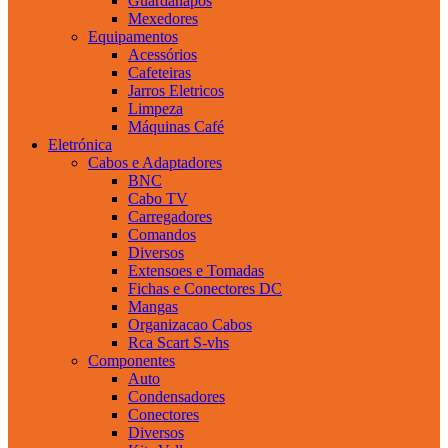
Guardanapos
Mexedores
Equipamentos
Acessórios
Cafeteiras
Jarros Eletricos
Limpeza
Máquinas Café
Eletrónica
Cabos e Adaptadores
BNC
Cabo TV
Carregadores
Comandos
Diversos
Extensoes e Tomadas
Fichas e Conectores DC
Mangas
Organizacao Cabos
Rca Scart S-vhs
Componentes
Auto
Condensadores
Conectores
Diversos