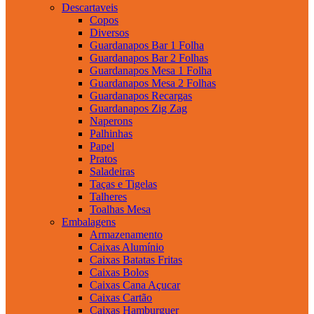
Descartaveis
Copos
Diversos
Guardanapos Bar 1 Folha
Guardanapos Bar 2 Folhas
Guardanapos Mesa 1 Folha
Guardanapos Mesa 2 Folhas
Guardanapos Recargas
Guardanapos Zig Zag
Naperons
Palhinhas
Papel
Pratos
Saladeiras
Taças e Tigelas
Talheres
Toalhas Mesa
Embalagens
Armazenamento
Caixas Alumínio
Caixas Batatas Fritas
Caixas Bolos
Caixas Cana Açucar
Caixas Cartão
Caixas Hamburguer