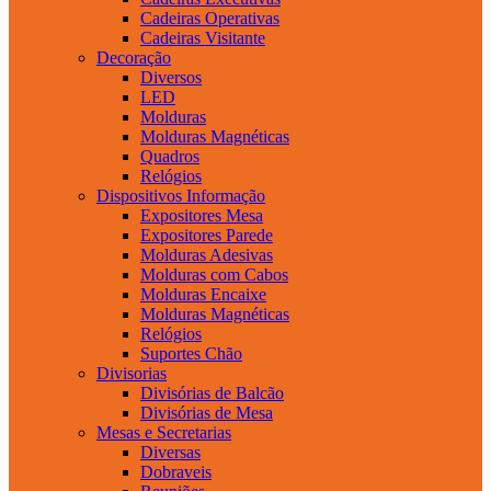
Cadeiras Operativas
Cadeiras Visitante
Decoração
Diversos
LED
Molduras
Molduras Magnéticas
Quadros
Relógios
Dispositivos Informação
Expositores Mesa
Expositores Parede
Molduras Adesivas
Molduras com Cabos
Molduras Encaixe
Molduras Magnéticas
Relógios
Suportes Chão
Divisorias
Divisórias de Balcão
Divisórias de Mesa
Mesas e Secretarias
Diversas
Dobraveis