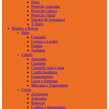
Polos
Proteção Auricular
Proteção Cabeça
Proteção Visual
Sapatos de Segurança
T-Shirts
Higiene e Beleza
Bebe
Champôs
Cremes e Loções
Fraldas
Toalhitas
Cabelo
Amenities
Champôs
Champôs Anti-Caspa
Condicionadores
Equipamentos
Lacas e Espumas
Máscaras e Tratamentos
Corpo
Acessorios
Amenities
Balanças
Coffrets e Necessaires