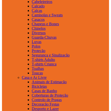
Cabeleireiros
Calcado
Calcas
Camisolas e Sweats
Casacos
Chapeus e Bones
Chinelos
Diversos
Guarda-Chuvas
Luvas
Polos
Proteção
Segurança e Sinalização
T-shirts Adulto
T-shirts Crianca
Toalhas
Toucas
Casa e Ar Livre
Animais de Estimação
Bicicletas
Casas de Banho
Coberturas de Proteção
Controlo de Pragas
Decoração Festas
Desporto e Lazer