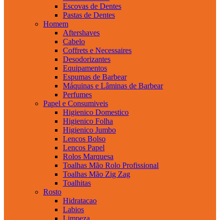
Escovas de Dentes
Pastas de Dentes
Homem
Aftershaves
Cabelo
Coffrets e Necessaires
Desodorizantes
Equipamentos
Espumas de Barbear
Máquinas e Lâminas de Barbear
Perfumes
Papel e Consumiveis
Higienico Domestico
Higienico Folha
Higienico Jumbo
Lencos Bolso
Lencos Papel
Rolos Marquesa
Toalhas Mão Rolo Profissional
Toalhas Mão Zig Zag
Toalhitas
Rosto
Hidratacao
Labios
Limpeza