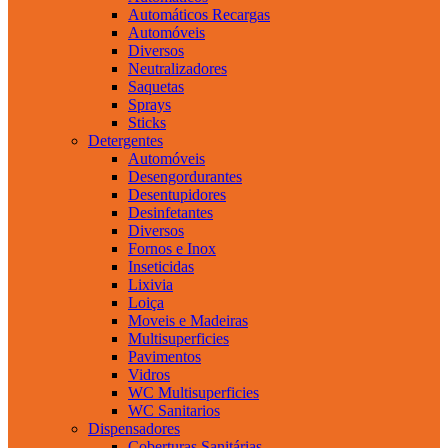
Automáticos Recargas
Automóveis
Diversos
Neutralizadores
Saquetas
Sprays
Sticks
Detergentes
Automóveis
Desengordurantes
Desentupidores
Desinfetantes
Diversos
Fornos e Inox
Inseticidas
Lixivia
Loiça
Moveis e Madeiras
Multisuperficies
Pavimentos
Vidros
WC Multisuperficies
WC Sanitarios
Dispensadores
Coberturas Sanitárias