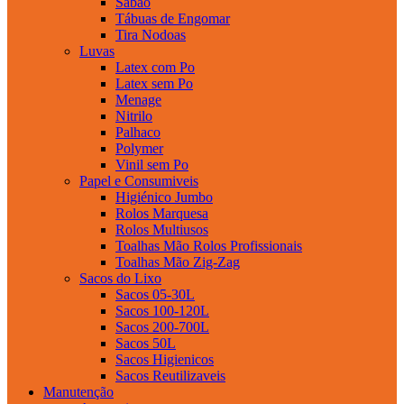
Sabao
Tábuas de Engomar
Tira Nodoas
Luvas
Latex com Po
Latex sem Po
Menage
Nitrilo
Palhaco
Polymer
Vinil sem Po
Papel e Consumiveis
Higiénico Jumbo
Rolos Marquesa
Rolos Multiusos
Toalhas Mão Rolos Profissionais
Toalhas Mão Zig-Zag
Sacos do Lixo
Sacos 05-30L
Sacos 100-120L
Sacos 200-700L
Sacos 50L
Sacos Higienicos
Sacos Reutilizaveis
Manutenção