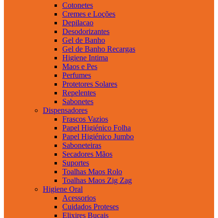
Cotonetes
Cremes e Loções
Depilacao
Desodorizantes
Gel de Banho
Gel de Banho Recargas
Higiene Intima
Maos e Pes
Perfumes
Protetores Solares
Repelentes
Sabonetes
Dispensadores
Frascos Vazios
Papel Higiénico Folha
Papel Higiénico Jumbo
Saboneteiras
Secadores Mãos
Suportes
Toalhas Maos Rolo
Toalhas Maos Zig Zag
Higiene Oral
Acessorios
Cuidados Proteses
Elixires Bucais