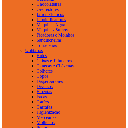
Chocolateiras
Grelhadores
Jarros Eletricos
Liquidificadores
Maquinas Agua
Maquinas Sumos
Picadoras e Moinhos
Sanduicheiras
Torradeiras
Utilitarios
Bules
Caixas e Tabuleiros
Canecas e Chávenas
Colheres
Copos
Dispensadores
Diversos
Ementas
Facas
Garfos
Garrafas
Higienização
Mercearias
Molheiras
Pratos