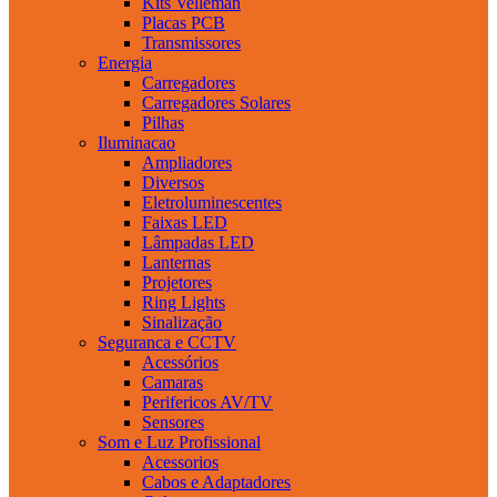
Kits Velleman
Placas PCB
Transmissores
Energia
Carregadores
Carregadores Solares
Pilhas
Iluminacao
Ampliadores
Diversos
Eletroluminescentes
Faixas LED
Lâmpadas LED
Lanternas
Projetores
Ring Lights
Sinalização
Seguranca e CCTV
Acessórios
Camaras
Perifericos AV/TV
Sensores
Som e Luz Profissional
Acessorios
Cabos e Adaptadores