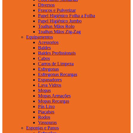
Diversos
Frascos e Pulverizar
Papel Higiénico Folha a Folha
Papel Higiénico Jumbo
Toalhas Mãos Rolo
Toalhas Mãos Zig-Zag
Equipamentos
Acessorios
Baldes
Baldes Profissionais
Cabos
Carros de Limpeza
Esfregonas
Esfregonas Recargas
Espanadores
Lava Vidros
Mopas
Mopas Armações
Mopas Recargas
Pás Lixo
Piaçabas
Rodos
Vassouras
Esponjas e Panos