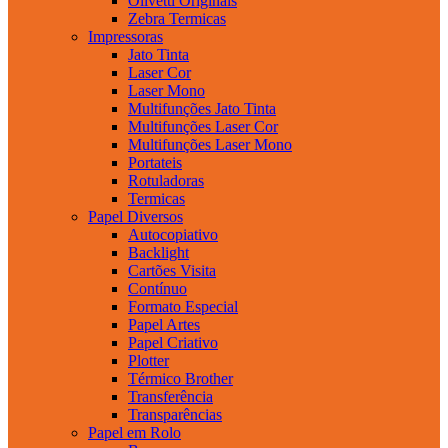
Olivetti Originais
Zebra Termicas
Impressoras
Jato Tinta
Laser Cor
Laser Mono
Multifunções Jato Tinta
Multifunções Laser Cor
Multifunções Laser Mono
Portateis
Rotuladoras
Termicas
Papel Diversos
Autocopiativo
Backlight
Cartões Visita
Contínuo
Formato Especial
Papel Artes
Papel Criativo
Plotter
Térmico Brother
Transferência
Transparências
Papel em Rolo