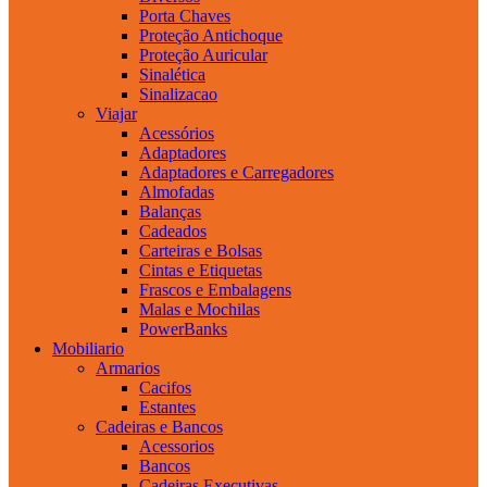
Porta Chaves
Proteção Antichoque
Proteção Auricular
Sinalética
Sinalizacao
Viajar
Acessórios
Adaptadores
Adaptadores e Carregadores
Almofadas
Balanças
Cadeados
Carteiras e Bolsas
Cintas e Etiquetas
Frascos e Embalagens
Malas e Mochilas
PowerBanks
Mobiliario
Armarios
Cacifos
Estantes
Cadeiras e Bancos
Acessorios
Bancos
Cadeiras Executivas