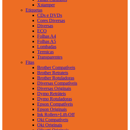
Xstamper
Etiquetas
CDs e DVDs
Cores Diversas
Diversas
ECO
Folhas A4
Folhas A5
Lombadas
Termicas
Transparentes
Fitas
Brother Compatíveis
Brother Retrateis
Brother Rotuladoras
Diversas Compatíveis
Diversas Originais
Dymo Retráteis
Dymo Rotuladoras
Epson Compatíveis
Epson Originais
Ink Rollers+Lift-Off
Oki Compatíveis
Oki Originais