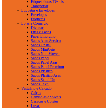
Etiquetadoras Têxteis
Transportar
Etiquetas e Envelopes
Envelopes
Etiquetas
Lojas e Comercio
Diversos
Fitas e Lacos
Papel Embrulho
Sacos Auto Servico
Sacos Cristal
Sacos MiniGrip
Sacos Non-Woven
Sacos Papel
Sacos Papel Asas
Sacos Papel Premium
Sacos Plástico
Sacos Plastico Asas
Sacos Stand Up
Sacos Textil
Vestuário e Calçado
Calças
Camisolas e Sweats
Casacos e Coletes
Luvas