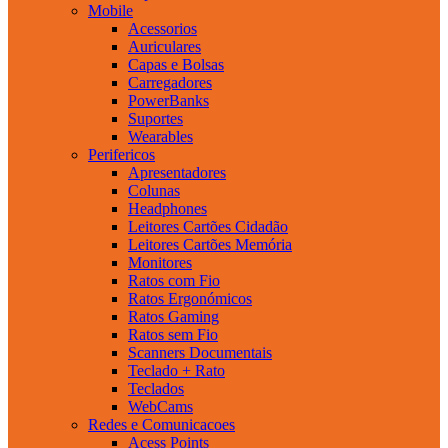
Mobile
Acessorios
Auriculares
Capas e Bolsas
Carregadores
PowerBanks
Suportes
Wearables
Perifericos
Apresentadores
Colunas
Headphones
Leitores Cartões Cidadão
Leitores Cartões Memória
Monitores
Ratos com Fio
Ratos Ergonómicos
Ratos Gaming
Ratos sem Fio
Scanners Documentais
Teclado + Rato
Teclados
WebCams
Redes e Comunicacoes
Acess Points