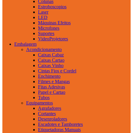
Colunas
Estroboscopios
Laser
LED
Máquinas Efeitos
Microfones
Suportes
VideoProjetores
Embalagem
Acondicionamento
Caixas Cabaz
Caixas Cartao
Caixas Vinho
Cintas Fios e Cordel
Enchimento
Filmes e Mangas
Fitas Adesivas
Papel e Cartao
Tubos
Equipamentos
Agrafadores
Cortantes
Desenroladores
Escadotes e Tamboretes
Etiquetadoras Manuais