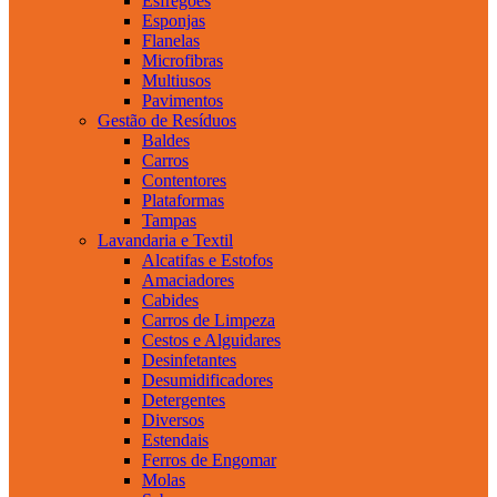
Esfregões
Esponjas
Flanelas
Microfibras
Multiusos
Pavimentos
Gestão de Resíduos
Baldes
Carros
Contentores
Plataformas
Tampas
Lavandaria e Textil
Alcatifas e Estofos
Amaciadores
Cabides
Carros de Limpeza
Cestos e Alguidares
Desinfetantes
Desumidificadores
Detergentes
Diversos
Estendais
Ferros de Engomar
Molas