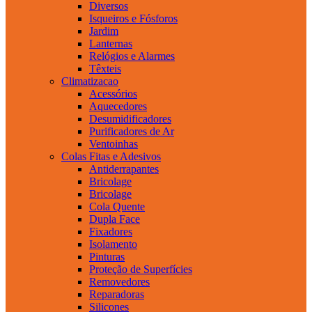
Diversos
Isqueiros e Fósforos
Jardim
Lanternas
Relógios e Alarmes
Têxteis
Climatizacao
Acessórios
Aquecedores
Desumidificadores
Purificadores de Ar
Ventoinhas
Colas Fitas e Adesivos
Antiderrapantes
Bricolage
Bricolage
Cola Quente
Dupla Face
Fixadores
Isolamento
Pinturas
Proteção de Superfícies
Removedores
Reparadoras
Silicones