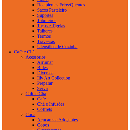
Recipientes Frios/Quentes
Sacos Pasteleiro
Suportes
Tabuleiros
Taças e Tigelas
Talheres
Termos
Travessas
Utensílios de Cozinha
Café e Chá
Acessorios
Arrumar
Bules
Diversos
Illy Art Collection
Preparar
Servir
Café e Chá
Café
Chá e Infusões
Coffrets
Copa
Açucares e Adoçantes
Copos