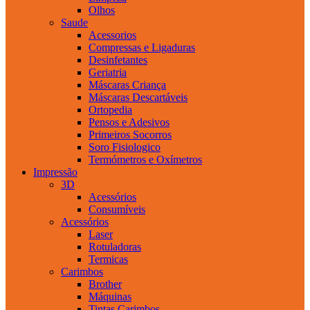
Olhos
Saude
Acessorios
Compressas e Ligaduras
Desinfetantes
Geriatria
Máscaras Criança
Máscaras Descartáveis
Ortopedia
Pensos e Adesivos
Primeiros Socorros
Soro Fisiologico
Termómetros e Oxímetros
Impressão
3D
Acessórios
Consumíveis
Acessórios
Laser
Rotuladoras
Termicas
Carimbos
Brother
Máquinas
Tintas Carimbos