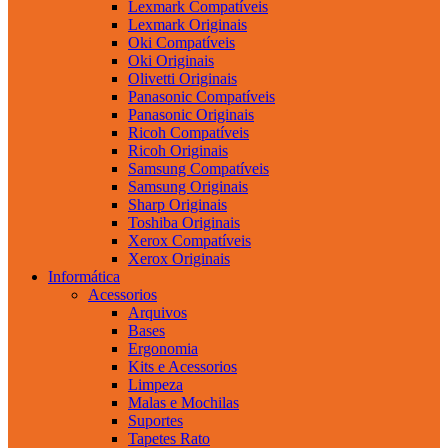
Lexmark Compatíveis
Lexmark Originais
Oki Compatíveis
Oki Originais
Olivetti Originais
Panasonic Compatíveis
Panasonic Originais
Ricoh Compatíveis
Ricoh Originais
Samsung Compatíveis
Samsung Originais
Sharp Originais
Toshiba Originais
Xerox Compatíveis
Xerox Originais
Informática
Acessorios
Arquivos
Bases
Ergonomia
Kits e Acessorios
Limpeza
Malas e Mochilas
Suportes
Tapetes Rato