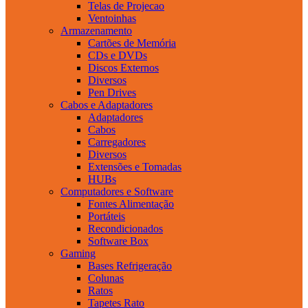
Telas de Projecao
Ventoinhas
Armazenamento
Cartões de Memória
CDs e DVDs
Discos Externos
Diversos
Pen Drives
Cabos e Adaptadores
Adaptadores
Cabos
Carregadores
Diversos
Extensões e Tomadas
HUBs
Computadores e Software
Fontes Alimentação
Portáteis
Recondicionados
Software Box
Gaming
Bases Refrigeração
Colunas
Ratos
Tapetes Rato