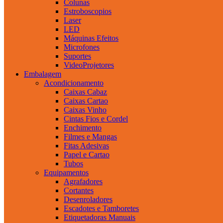
Colunas
Estroboscopios
Laser
LED
Máquinas Efeitos
Microfones
Suportes
VideoProjetores
Embalagem
Acondicionamento
Caixas Cabaz
Caixas Cartao
Caixas Vinho
Cintas Fios e Cordel
Enchimento
Filmes e Mangas
Fitas Adesivas
Papel e Cartao
Tubos
Equipamentos
Agrafadores
Cortantes
Desenroladores
Escadotes e Tamboretes
Etiquetadoras Manuais