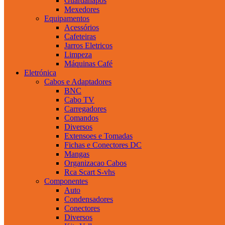
Guardanapos
Mexedores
Equipamentos
Acessórios
Cafeteiras
Jarros Eletricos
Limpeza
Máquinas Café
Eletrónica
Cabos e Adaptadores
BNC
Cabo TV
Carregadores
Comandos
Diversos
Extensoes e Tomadas
Fichas e Conectores DC
Mangas
Organizacao Cabos
Rca Scart S-vhs
Componentes
Auto
Condensadores
Conectores
Diversos