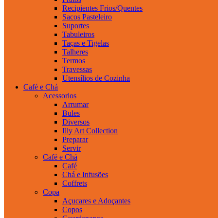
Recipientes Frios/Quentes
Sacos Pasteleiro
Suportes
Tabuleiros
Taças e Tigelas
Talheres
Termos
Travessas
Utensílios de Cozinha
Café e Chá
Acessorios
Arrumar
Bules
Diversos
Illy Art Collection
Preparar
Servir
Café e Chá
Café
Chá e Infusões
Coffrets
Copa
Açucares e Adoçantes
Copos