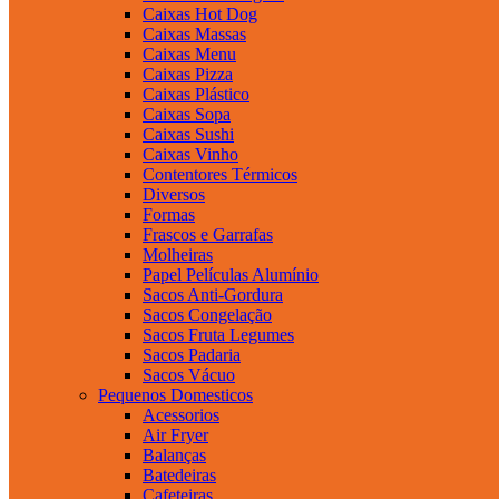
Caixas Hot Dog
Caixas Massas
Caixas Menu
Caixas Pizza
Caixas Plástico
Caixas Sopa
Caixas Sushi
Caixas Vinho
Contentores Térmicos
Diversos
Formas
Frascos e Garrafas
Molheiras
Papel Películas Alumínio
Sacos Anti-Gordura
Sacos Congelação
Sacos Fruta Legumes
Sacos Padaria
Sacos Vácuo
Pequenos Domesticos
Acessorios
Air Fryer
Balanças
Batedeiras
Cafeteiras