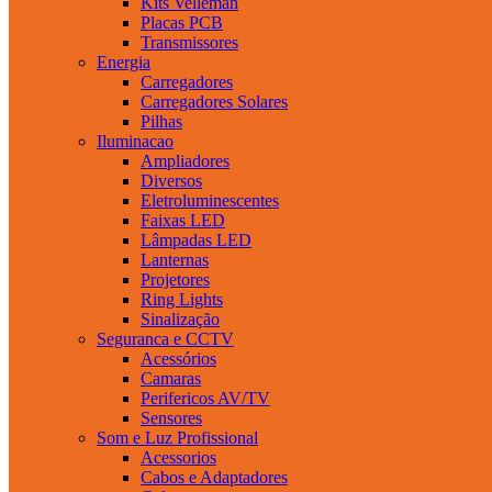
Kits Velleman
Placas PCB
Transmissores
Energia
Carregadores
Carregadores Solares
Pilhas
Iluminacao
Ampliadores
Diversos
Eletroluminescentes
Faixas LED
Lâmpadas LED
Lanternas
Projetores
Ring Lights
Sinalização
Seguranca e CCTV
Acessórios
Camaras
Perifericos AV/TV
Sensores
Som e Luz Profissional
Acessorios
Cabos e Adaptadores