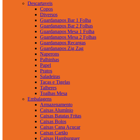
Descartaveis
Copos
Diversos
Guardanapos Bar 1 Folha
Guardanapos Bar 2 Folhas
Guardanapos Mesa 1 Folha
Guardanapos Mesa 2 Folhas
Guardanapos Recargas
Guardanapos Zig Zag
Naperons
Palhinhas
Papel
Pratos
Saladeiras
Taças e Tigelas
Talheres
Toalhas Mesa
Embalagens
Armazenamento
Caixas Alumínio
Caixas Batatas Fritas
Caixas Bolos
Caixas Cana Açucar
Caixas Cartão
Caixas Hamburguer