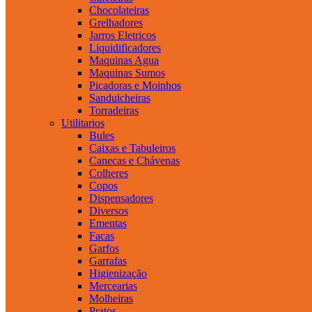
Chocolateiras
Grelhadores
Jarros Eletricos
Liquidificadores
Maquinas Agua
Maquinas Sumos
Picadoras e Moinhos
Sanduicheiras
Torradeiras
Utilitarios
Bules
Caixas e Tabuleiros
Canecas e Chávenas
Colheres
Copos
Dispensadores
Diversos
Ementas
Facas
Garfos
Garrafas
Higienização
Mercearias
Molheiras
Pratos