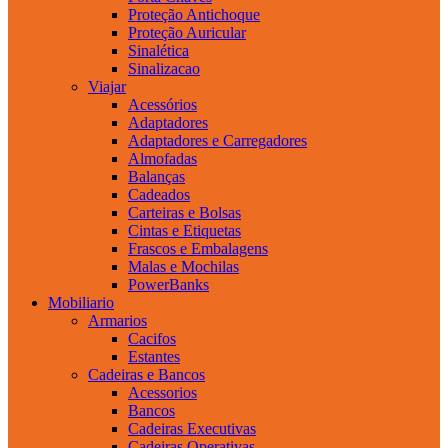
Proteção Antichoque
Proteção Auricular
Sinalética
Sinalizacao
Viajar
Acessórios
Adaptadores
Adaptadores e Carregadores
Almofadas
Balanças
Cadeados
Carteiras e Bolsas
Cintas e Etiquetas
Frascos e Embalagens
Malas e Mochilas
PowerBanks
Mobiliario
Armarios
Cacifos
Estantes
Cadeiras e Bancos
Acessorios
Bancos
Cadeiras Executivas
Cadeiras Operativas