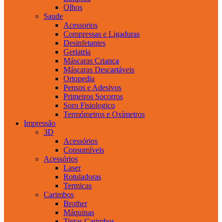
Olhos
Saude
Acessorios
Compressas e Ligaduras
Desinfetantes
Geriatria
Máscaras Criança
Máscaras Descartáveis
Ortopedia
Pensos e Adesivos
Primeiros Socorros
Soro Fisiologico
Termómetros e Oxímetros
Impressão
3D
Acessórios
Consumíveis
Acessórios
Laser
Rotuladoras
Termicas
Carimbos
Brother
Máquinas
Tintas Carimbos