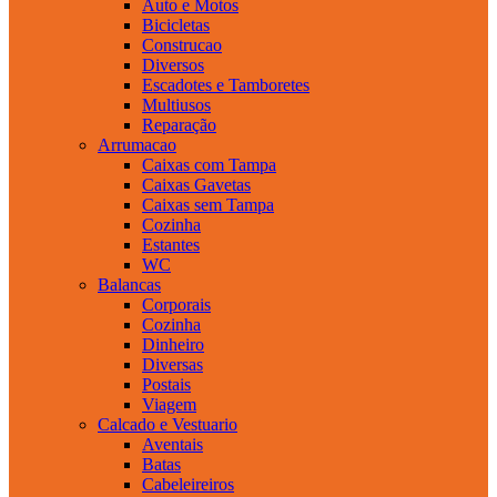
Auto e Motos
Bicicletas
Construcao
Diversos
Escadotes e Tamboretes
Multiusos
Reparação
Arrumacao
Caixas com Tampa
Caixas Gavetas
Caixas sem Tampa
Cozinha
Estantes
WC
Balancas
Corporais
Cozinha
Dinheiro
Diversas
Postais
Viagem
Calcado e Vestuario
Aventais
Batas
Cabeleireiros