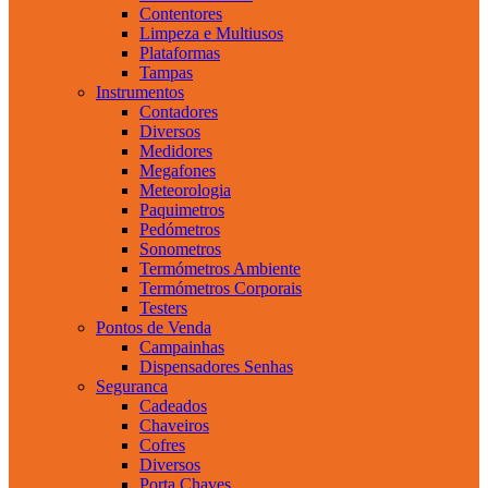
Contentores
Limpeza e Multiusos
Plataformas
Tampas
Instrumentos
Contadores
Diversos
Medidores
Megafones
Meteorologia
Paquimetros
Pedómetros
Sonometros
Termómetros Ambiente
Termómetros Corporais
Testers
Pontos de Venda
Campainhas
Dispensadores Senhas
Seguranca
Cadeados
Chaveiros
Cofres
Diversos
Porta Chaves