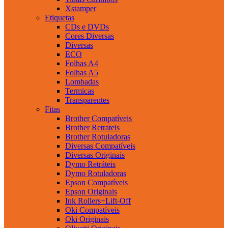
Xstamper
Etiquetas
CDs e DVDs
Cores Diversas
Diversas
ECO
Folhas A4
Folhas A5
Lombadas
Termicas
Transparentes
Fitas
Brother Compatíveis
Brother Retrateis
Brother Rotuladoras
Diversas Compatíveis
Diversas Originais
Dymo Retráteis
Dymo Rotuladoras
Epson Compatíveis
Epson Originais
Ink Rollers+Lift-Off
Oki Compatíveis
Oki Originais