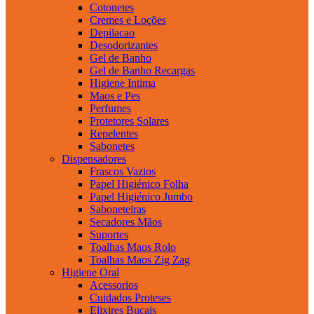
Cotonetes
Cremes e Loções
Depilacao
Desodorizantes
Gel de Banho
Gel de Banho Recargas
Higiene Intima
Maos e Pes
Perfumes
Protetores Solares
Repelentes
Sabonetes
Dispensadores
Frascos Vazios
Papel Higiénico Folha
Papel Higiénico Jumbo
Saboneteiras
Secadores Mãos
Suportes
Toalhas Maos Rolo
Toalhas Maos Zig Zag
Higiene Oral
Acessorios
Cuidados Proteses
Elixires Bucais