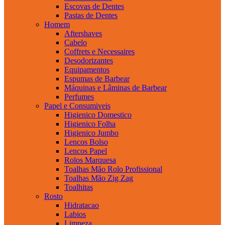
Escovas de Dentes
Pastas de Dentes
Homem
Aftershaves
Cabelo
Coffrets e Necessaires
Desodorizantes
Equipamentos
Espumas de Barbear
Máquinas e Lâminas de Barbear
Perfumes
Papel e Consumiveis
Higienico Domestico
Higienico Folha
Higienico Jumbo
Lencos Bolso
Lencos Papel
Rolos Marquesa
Toalhas Mão Rolo Profissional
Toalhas Mão Zig Zag
Toalhitas
Rosto
Hidratacao
Labios
Limpeza