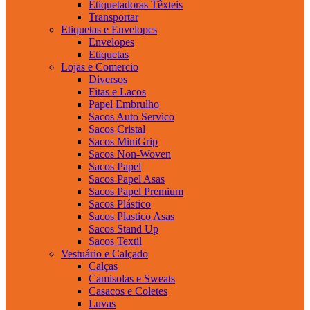
Etiquetadoras Têxteis
Transportar
Etiquetas e Envelopes
Envelopes
Etiquetas
Lojas e Comercio
Diversos
Fitas e Lacos
Papel Embrulho
Sacos Auto Servico
Sacos Cristal
Sacos MiniGrip
Sacos Non-Woven
Sacos Papel
Sacos Papel Asas
Sacos Papel Premium
Sacos Plástico
Sacos Plastico Asas
Sacos Stand Up
Sacos Textil
Vestuário e Calçado
Calças
Camisolas e Sweats
Casacos e Coletes
Luvas