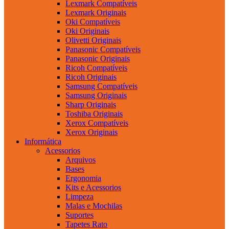
Lexmark Compatíveis
Lexmark Originais
Oki Compatíveis
Oki Originais
Olivetti Originais
Panasonic Compatíveis
Panasonic Originais
Ricoh Compatíveis
Ricoh Originais
Samsung Compatíveis
Samsung Originais
Sharp Originais
Toshiba Originais
Xerox Compatíveis
Xerox Originais
Informática
Acessorios
Arquivos
Bases
Ergonomia
Kits e Acessorios
Limpeza
Malas e Mochilas
Suportes
Tapetes Rato