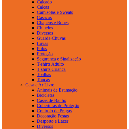
Calcado
Calcas
Camisolas e Sweats
Casacos
Chapeus e Bones
Chinelos
Diversos
Guarda-Chuvas
Luvas
Polos
Proteção
Segurança e Sinalização
T-shirts Adulto
T-shirts Crianca
Toalhas
Toucas
Casa e Ar Livre
Animais de Estimação
Bicicletas
Casas de Banho
Coberturas de Proteção
Controlo de Pragas
Decoração Festas
Desporto e Lazer
Diversos