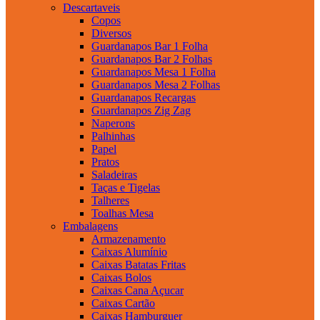
Descartaveis
Copos
Diversos
Guardanapos Bar 1 Folha
Guardanapos Bar 2 Folhas
Guardanapos Mesa 1 Folha
Guardanapos Mesa 2 Folhas
Guardanapos Recargas
Guardanapos Zig Zag
Naperons
Palhinhas
Papel
Pratos
Saladeiras
Taças e Tigelas
Talheres
Toalhas Mesa
Embalagens
Armazenamento
Caixas Alumínio
Caixas Batatas Fritas
Caixas Bolos
Caixas Cana Açucar
Caixas Cartão
Caixas Hamburguer