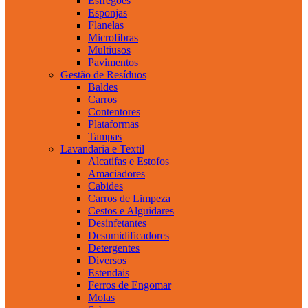
Esfregões
Esponjas
Flanelas
Microfibras
Multiusos
Pavimentos
Gestão de Resíduos
Baldes
Carros
Contentores
Plataformas
Tampas
Lavandaria e Textil
Alcatifas e Estofos
Amaciadores
Cabides
Carros de Limpeza
Cestos e Alguidares
Desinfetantes
Desumidificadores
Detergentes
Diversos
Estendais
Ferros de Engomar
Molas