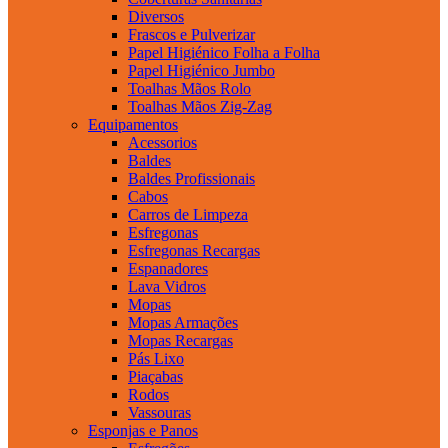
Diversos
Frascos e Pulverizar
Papel Higiénico Folha a Folha
Papel Higiénico Jumbo
Toalhas Mãos Rolo
Toalhas Mãos Zig-Zag
Equipamentos
Acessorios
Baldes
Baldes Profissionais
Cabos
Carros de Limpeza
Esfregonas
Esfregonas Recargas
Espanadores
Lava Vidros
Mopas
Mopas Armações
Mopas Recargas
Pás Lixo
Piaçabas
Rodos
Vassouras
Esponjas e Panos