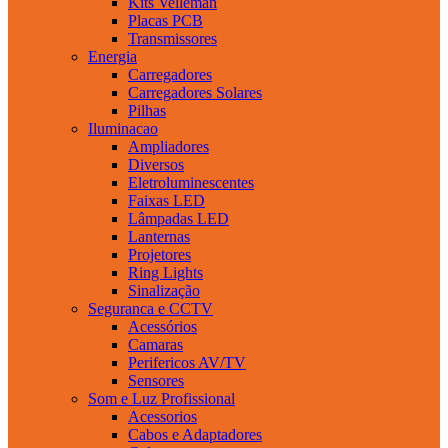
Kits Velleman
Placas PCB
Transmissores
Energia
Carregadores
Carregadores Solares
Pilhas
Iluminacao
Ampliadores
Diversos
Eletroluminescentes
Faixas LED
Lâmpadas LED
Lanternas
Projetores
Ring Lights
Sinalização
Seguranca e CCTV
Acessórios
Camaras
Perifericos AV/TV
Sensores
Som e Luz Profissional
Acessorios
Cabos e Adaptadores