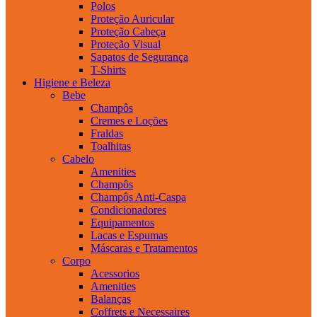
Polos
Proteção Auricular
Proteção Cabeça
Proteção Visual
Sapatos de Segurança
T-Shirts
Higiene e Beleza
Bebe
Champôs
Cremes e Loções
Fraldas
Toalhitas
Cabelo
Amenities
Champôs
Champôs Anti-Caspa
Condicionadores
Equipamentos
Lacas e Espumas
Máscaras e Tratamentos
Corpo
Acessorios
Amenities
Balanças
Coffrets e Necessaires