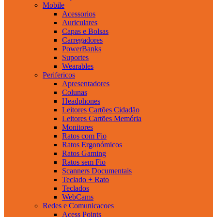
Mobile
Acessorios
Auriculares
Capas e Bolsas
Carregadores
PowerBanks
Suportes
Wearables
Perifericos
Apresentadores
Colunas
Headphones
Leitores Cartões Cidadão
Leitores Cartões Memória
Monitores
Ratos com Fio
Ratos Ergonómicos
Ratos Gaming
Ratos sem Fio
Scanners Documentais
Teclado + Rato
Teclados
WebCams
Redes e Comunicacoes
Acess Points