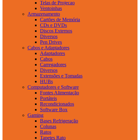
Telas de Projecao
Ventoinhas
Armazenamento
Cartões de Memória
CDs e DVDs
Discos Externos
Diversos
Pen Drives
Cabos e Adaptadores
Adaptadores
Cabos
Carregadores
Diversos
Extensões e Tomadas
HUBs
Computadores e Software
Fontes Alimentação
Portáteis
Recondicionados
Software Box
Gaming
Bases Refrigeração
Colunas
Ratos
Tapetes Rato