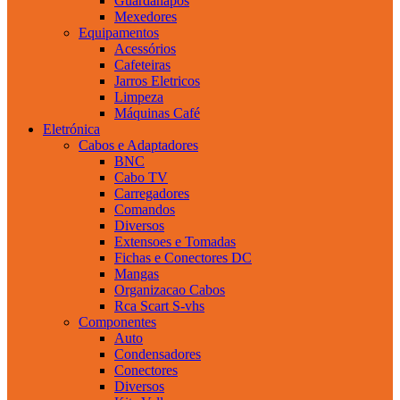
Guardanapos
Mexedores
Equipamentos
Acessórios
Cafeteiras
Jarros Eletricos
Limpeza
Máquinas Café
Eletrónica
Cabos e Adaptadores
BNC
Cabo TV
Carregadores
Comandos
Diversos
Extensoes e Tomadas
Fichas e Conectores DC
Mangas
Organizacao Cabos
Rca Scart S-vhs
Componentes
Auto
Condensadores
Conectores
Diversos