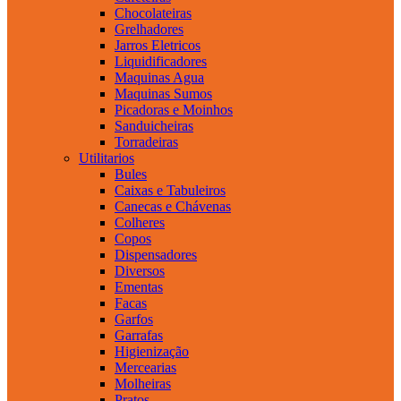
Chocolateiras
Grelhadores
Jarros Eletricos
Liquidificadores
Maquinas Agua
Maquinas Sumos
Picadoras e Moinhos
Sanduicheiras
Torradeiras
Utilitarios
Bules
Caixas e Tabuleiros
Canecas e Chávenas
Colheres
Copos
Dispensadores
Diversos
Ementas
Facas
Garfos
Garrafas
Higienização
Mercearias
Molheiras
Pratos