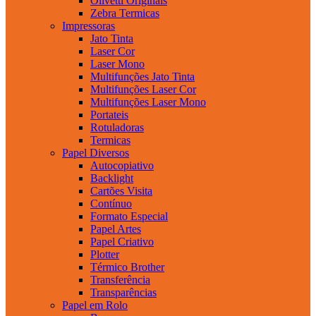
Olivetti Originais
Zebra Termicas
Impressoras
Jato Tinta
Laser Cor
Laser Mono
Multifunções Jato Tinta
Multifunções Laser Cor
Multifunções Laser Mono
Portateis
Rotuladoras
Termicas
Papel Diversos
Autocopiativo
Backlight
Cartões Visita
Contínuo
Formato Especial
Papel Artes
Papel Criativo
Plotter
Térmico Brother
Transferência
Transparências
Papel em Rolo