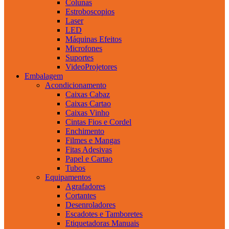
Colunas
Estroboscopios
Laser
LED
Máquinas Efeitos
Microfones
Suportes
VideoProjetores
Embalagem
Acondicionamento
Caixas Cabaz
Caixas Cartao
Caixas Vinho
Cintas Fios e Cordel
Enchimento
Filmes e Mangas
Fitas Adesivas
Papel e Cartao
Tubos
Equipamentos
Agrafadores
Cortantes
Desenroladores
Escadotes e Tamboretes
Etiquetadoras Manuais