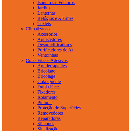
Isqueiros e Fósforos
Jardim
Lanternas
Relógios e Alarmes
Têxteis
Climatizacao
Acessórios
Aquecedores
Desumidificadores
Purificadores de Ar
Ventoinhas
Colas Fitas e Adesivos
Antiderrapantes
Bricolage
Bricolage
Cola Quente
Dupla Face
Fixadores
Isolamento
Pinturas
Proteção de Superfícies
Removedores
Reparadoras
Silicones
Sinalização