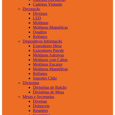
Cadeiras Visitante
Decoração
Diversos
LED
Molduras
Molduras Magnéticas
Quadros
Relógios
Dispositivos Informação
Expositores Mesa
Expositores Parede
Molduras Adesivas
Molduras com Cabos
Molduras Encaixe
Molduras Magnéticas
Relógios
Suportes Chão
Divisorias
Divisórias de Balcão
Divisórias de Mesa
Mesas e Secretarias
Diversas
Dobraveis
Reuniões