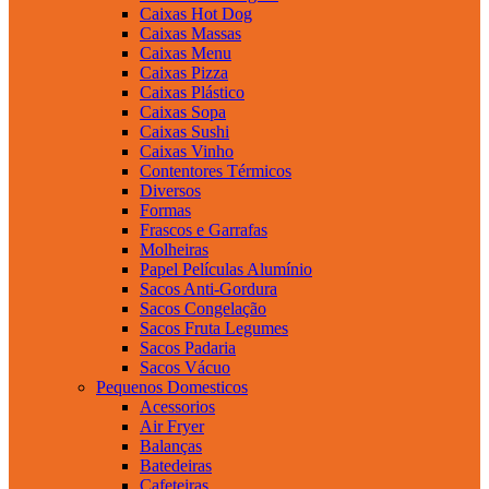
Caixas Hot Dog
Caixas Massas
Caixas Menu
Caixas Pizza
Caixas Plástico
Caixas Sopa
Caixas Sushi
Caixas Vinho
Contentores Térmicos
Diversos
Formas
Frascos e Garrafas
Molheiras
Papel Películas Alumínio
Sacos Anti-Gordura
Sacos Congelação
Sacos Fruta Legumes
Sacos Padaria
Sacos Vácuo
Pequenos Domesticos
Acessorios
Air Fryer
Balanças
Batedeiras
Cafeteiras