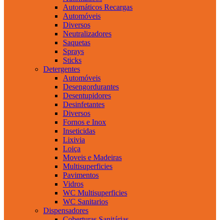
Automáticos Recargas
Automóveis
Diversos
Neutralizadores
Saquetas
Sprays
Sticks
Detergentes
Automóveis
Desengordurantes
Desentupidores
Desinfetantes
Diversos
Fornos e Inox
Inseticidas
Lixivia
Loiça
Moveis e Madeiras
Multisuperficies
Pavimentos
Vidros
WC Multisuperficies
WC Sanitarios
Dispensadores
Coberturas Sanitárias