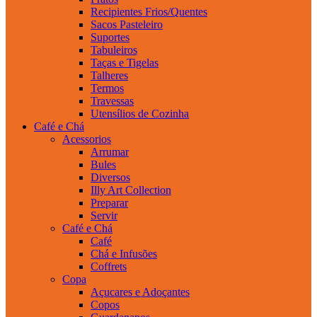
Recipientes Frios/Quentes
Sacos Pasteleiro
Suportes
Tabuleiros
Taças e Tigelas
Talheres
Termos
Travessas
Utensílios de Cozinha
Café e Chá
Acessorios
Arrumar
Bules
Diversos
Illy Art Collection
Preparar
Servir
Café e Chá
Café
Chá e Infusões
Coffrets
Copa
Açucares e Adoçantes
Copos