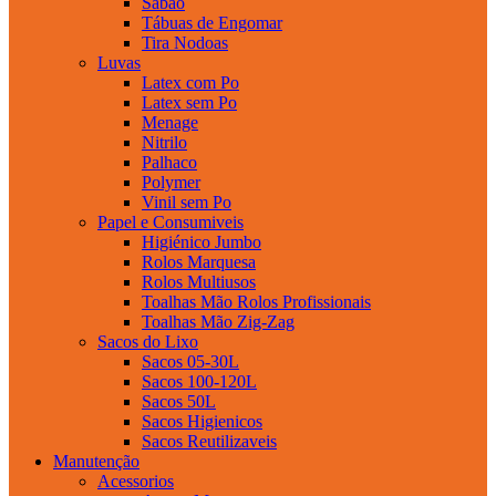
Sabao
Tábuas de Engomar
Tira Nodoas
Luvas
Latex com Po
Latex sem Po
Menage
Nitrilo
Palhaco
Polymer
Vinil sem Po
Papel e Consumiveis
Higiénico Jumbo
Rolos Marquesa
Rolos Multiusos
Toalhas Mão Rolos Profissionais
Toalhas Mão Zig-Zag
Sacos do Lixo
Sacos 05-30L
Sacos 100-120L
Sacos 50L
Sacos Higienicos
Sacos Reutilizaveis
Manutenção
Acessorios