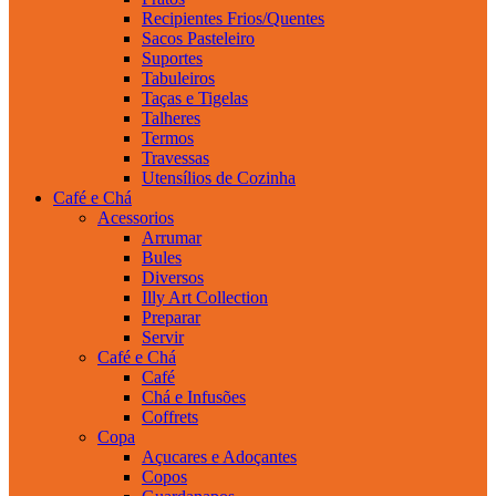
Recipientes Frios/Quentes
Sacos Pasteleiro
Suportes
Tabuleiros
Taças e Tigelas
Talheres
Termos
Travessas
Utensílios de Cozinha
Café e Chá
Acessorios
Arrumar
Bules
Diversos
Illy Art Collection
Preparar
Servir
Café e Chá
Café
Chá e Infusões
Coffrets
Copa
Açucares e Adoçantes
Copos