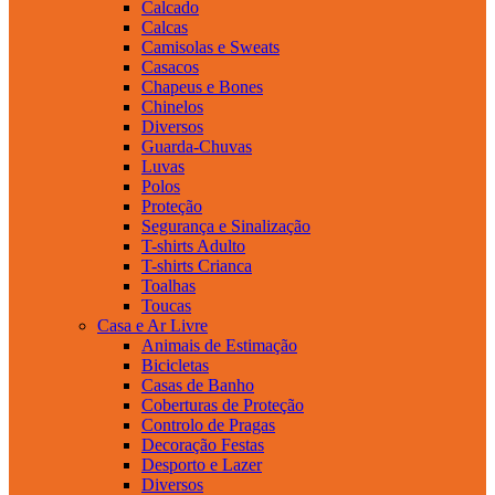
Calcado
Calcas
Camisolas e Sweats
Casacos
Chapeus e Bones
Chinelos
Diversos
Guarda-Chuvas
Luvas
Polos
Proteção
Segurança e Sinalização
T-shirts Adulto
T-shirts Crianca
Toalhas
Toucas
Casa e Ar Livre
Animais de Estimação
Bicicletas
Casas de Banho
Coberturas de Proteção
Controlo de Pragas
Decoração Festas
Desporto e Lazer
Diversos