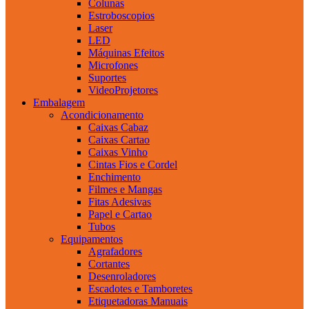
Colunas
Estroboscopios
Laser
LED
Máquinas Efeitos
Microfones
Suportes
VideoProjetores
Embalagem
Acondicionamento
Caixas Cabaz
Caixas Cartao
Caixas Vinho
Cintas Fios e Cordel
Enchimento
Filmes e Mangas
Fitas Adesivas
Papel e Cartao
Tubos
Equipamentos
Agrafadores
Cortantes
Desenroladores
Escadotes e Tamboretes
Etiquetadoras Manuais