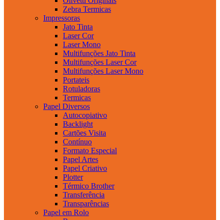
Olivetti Originais
Zebra Termicas
Impressoras
Jato Tinta
Laser Cor
Laser Mono
Multifunções Jato Tinta
Multifunções Laser Cor
Multifunções Laser Mono
Portateis
Rotuladoras
Termicas
Papel Diversos
Autocopiativo
Backlight
Cartões Visita
Contínuo
Formato Especial
Papel Artes
Papel Criativo
Plotter
Térmico Brother
Transferência
Transparências
Papel em Rolo