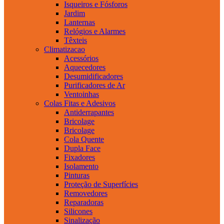
Isqueiros e Fósforos
Jardim
Lanternas
Relógios e Alarmes
Têxteis
Climatizacao
Acessórios
Aquecedores
Desumidificadores
Purificadores de Ar
Ventoinhas
Colas Fitas e Adesivos
Antiderrapantes
Bricolage
Bricolage
Cola Quente
Dupla Face
Fixadores
Isolamento
Pinturas
Proteção de Superfícies
Removedores
Reparadoras
Silicones
Sinalização