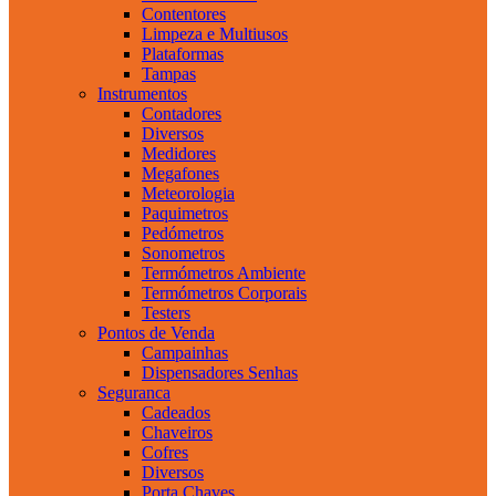
Contentores
Limpeza e Multiusos
Plataformas
Tampas
Instrumentos
Contadores
Diversos
Medidores
Megafones
Meteorologia
Paquimetros
Pedómetros
Sonometros
Termómetros Ambiente
Termómetros Corporais
Testers
Pontos de Venda
Campainhas
Dispensadores Senhas
Seguranca
Cadeados
Chaveiros
Cofres
Diversos
Porta Chaves