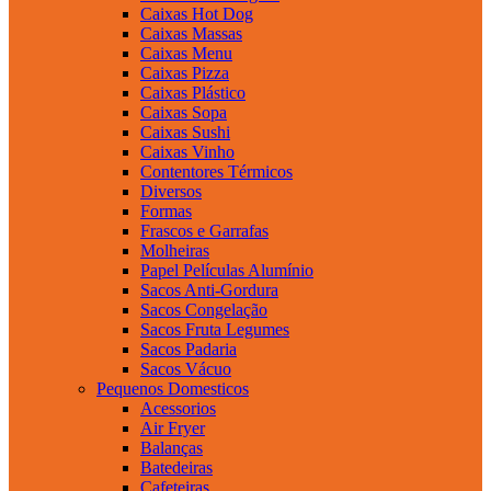
Caixas Hot Dog
Caixas Massas
Caixas Menu
Caixas Pizza
Caixas Plástico
Caixas Sopa
Caixas Sushi
Caixas Vinho
Contentores Térmicos
Diversos
Formas
Frascos e Garrafas
Molheiras
Papel Películas Alumínio
Sacos Anti-Gordura
Sacos Congelação
Sacos Fruta Legumes
Sacos Padaria
Sacos Vácuo
Pequenos Domesticos
Acessorios
Air Fryer
Balanças
Batedeiras
Cafeteiras