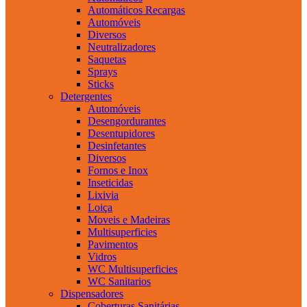
Automáticos Recargas
Automóveis
Diversos
Neutralizadores
Saquetas
Sprays
Sticks
Detergentes
Automóveis
Desengordurantes
Desentupidores
Desinfetantes
Diversos
Fornos e Inox
Inseticidas
Lixivia
Loiça
Moveis e Madeiras
Multisuperficies
Pavimentos
Vidros
WC Multisuperficies
WC Sanitarios
Dispensadores
Coberturas Sanitárias