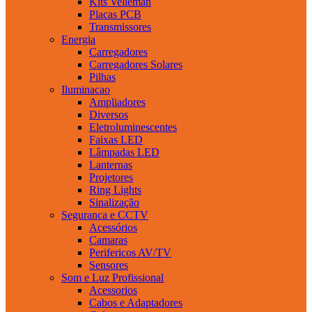
Kits Velleman
Placas PCB
Transmissores
Energia
Carregadores
Carregadores Solares
Pilhas
Iluminacao
Ampliadores
Diversos
Eletroluminescentes
Faixas LED
Lâmpadas LED
Lanternas
Projetores
Ring Lights
Sinalização
Seguranca e CCTV
Acessórios
Camaras
Perifericos AV/TV
Sensores
Som e Luz Profissional
Acessorios
Cabos e Adaptadores