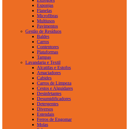
Esfregões
Esponjas
Flanelas
Microfibras
Multiusos
Pavimentos
Gestão de Resíduos
Baldes
Carros
Contentores
Plataformas
Tampas
Lavandaria e Textil
Alcatifas e Estofos
Amaciadores
Cabides
Carros de Limpeza
Cestos e Alguidares
Desinfetantes
Desumidificadores
Detergentes
Diversos
Estendais
Ferros de Engomar
Molas