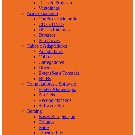
Telas de Projecao
Ventoinhas
Armazenamento
Cartões de Memória
CDs e DVDs
Discos Externos
Diversos
Pen Drives
Cabos e Adaptadores
Adaptadores
Cabos
Carregadores
Diversos
Extensões e Tomadas
HUBs
Computadores e Software
Fontes Alimentação
Portáteis
Recondicionados
Software Box
Gaming
Bases Refrigeração
Colunas
Ratos
Tapetes Rato