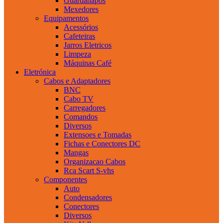
Guardanapos
Mexedores
Equipamentos
Acessórios
Cafeteiras
Jarros Eletricos
Limpeza
Máquinas Café
Eletrónica
Cabos e Adaptadores
BNC
Cabo TV
Carregadores
Comandos
Diversos
Extensoes e Tomadas
Fichas e Conectores DC
Mangas
Organizacao Cabos
Rca Scart S-vhs
Componentes
Auto
Condensadores
Conectores
Diversos