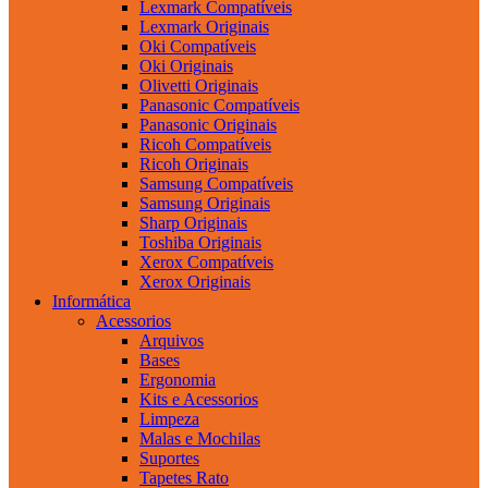
Lexmark Compatíveis
Lexmark Originais
Oki Compatíveis
Oki Originais
Olivetti Originais
Panasonic Compatíveis
Panasonic Originais
Ricoh Compatíveis
Ricoh Originais
Samsung Compatíveis
Samsung Originais
Sharp Originais
Toshiba Originais
Xerox Compatíveis
Xerox Originais
Informática
Acessorios
Arquivos
Bases
Ergonomia
Kits e Acessorios
Limpeza
Malas e Mochilas
Suportes
Tapetes Rato