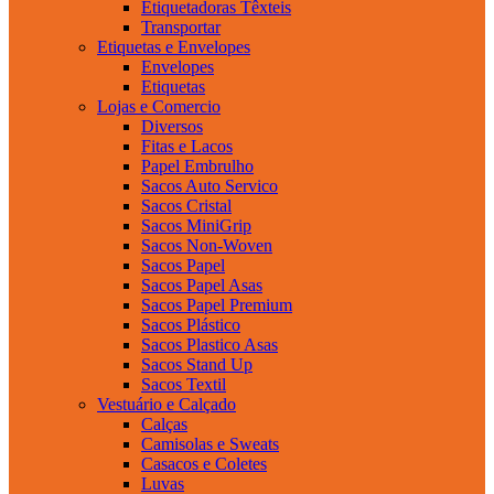
Etiquetadoras Têxteis
Transportar
Etiquetas e Envelopes
Envelopes
Etiquetas
Lojas e Comercio
Diversos
Fitas e Lacos
Papel Embrulho
Sacos Auto Servico
Sacos Cristal
Sacos MiniGrip
Sacos Non-Woven
Sacos Papel
Sacos Papel Asas
Sacos Papel Premium
Sacos Plástico
Sacos Plastico Asas
Sacos Stand Up
Sacos Textil
Vestuário e Calçado
Calças
Camisolas e Sweats
Casacos e Coletes
Luvas