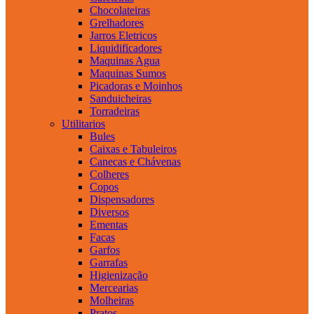
Chocolateiras
Grelhadores
Jarros Eletricos
Liquidificadores
Maquinas Agua
Maquinas Sumos
Picadoras e Moinhos
Sanduicheiras
Torradeiras
Utilitarios
Bules
Caixas e Tabuleiros
Canecas e Chávenas
Colheres
Copos
Dispensadores
Diversos
Ementas
Facas
Garfos
Garrafas
Higienização
Mercearias
Molheiras
Pratos