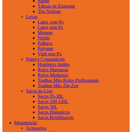
Sabao
Tábuas de Engomar
Tira Nodoas
Luvas
Latex com Po
Latex sem Po
Menage
Nitrilo
Palhaco
Polymer
Vinil sem Po
Papel e Consumiveis
Higiénico Jumbo
Rolos Marquesa
Rolos Multiusos
Toalhas Mão Rolos Profissionais
Toalhas Mão Zig-Zag
Sacos do Lixo
Sacos 05-30L
Sacos 100-120L
Sacos 50L
Sacos Higienicos
Sacos Reutilizaveis
Manutenção
Acessorios