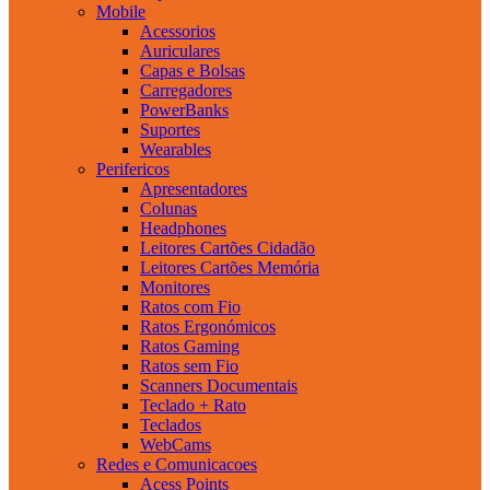
Mobile
Acessorios
Auriculares
Capas e Bolsas
Carregadores
PowerBanks
Suportes
Wearables
Perifericos
Apresentadores
Colunas
Headphones
Leitores Cartões Cidadão
Leitores Cartões Memória
Monitores
Ratos com Fio
Ratos Ergonómicos
Ratos Gaming
Ratos sem Fio
Scanners Documentais
Teclado + Rato
Teclados
WebCams
Redes e Comunicacoes
Acess Points