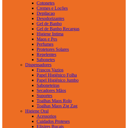
Cotonetes
Cremes e Loções
Depilacao
Desodorizantes
Gel de Banho
Gel de Banho Recargas
Higiene Intima
Maos e Pes
Perfumes
Protetores Solares
Repelentes
Sabonetes
Dispensadores
Frascos Vazios
Papel Higiénico Folha
Papel Higiénico Jumbo
Saboneteiras
Secadores Mãos
Suportes
Toalhas Maos Rolo
Toalhas Maos Zig Zag
Higiene Oral
Acessorios
Cuidados Proteses
Elixires Bucais