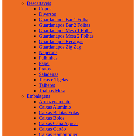
Descartaveis
Copos
Diversos
Guardanapos Bar 1 Folha
Guardanapos Bar 2 Folhas
Guardanapos Mesa 1 Folha
Guardanapos Mesa 2 Folhas
Guardanapos Recargas
Guardanapos Zig Zag
Naperons
Palhinhas
Papel
Pratos
Saladeiras
Taças e Tigelas
Talheres
Toalhas Mesa
Embalagens
Armazenamento
Caixas Alumínio
Caixas Batatas Fritas
Caixas Bolos
Caixas Cana Açucar
Caixas Cartão
Caixas Hamburguer