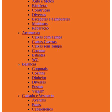
Auto e Motos
Bicicletas
Construcao
Diversos
Escadotes e Tamboretes
Multiusos
Reparação
Arrumacao
Caixas com Tampa
Caixas Gavetas
Caixas sem Tampa
Cozinha
Estantes
WC
Balancas
Corporais
Cozinha
Dinheiro
Diversas
Postais
Viagem
Calcado e Vestuario
Aventais
Batas
Cabeleireiros