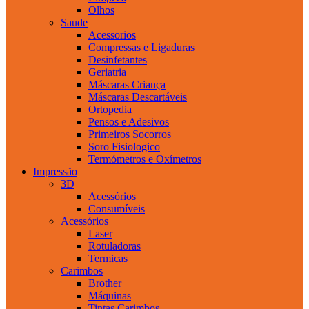
Olhos
Saude
Acessorios
Compressas e Ligaduras
Desinfetantes
Geriatria
Máscaras Criança
Máscaras Descartáveis
Ortopedia
Pensos e Adesivos
Primeiros Socorros
Soro Fisiologico
Termómetros e Oxímetros
Impressão
3D
Acessórios
Consumíveis
Acessórios
Laser
Rotuladoras
Termicas
Carimbos
Brother
Máquinas
Tintas Carimbos