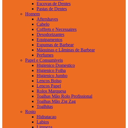
Escovas de Dentes
Pastas de Dentes
Homem
Aftershaves
Cabelo
Coffrets e Necessaires
Desodorizantes
Equipamentos
Espumas de Barbear
Máquinas e Lâminas de Barbear
Perfumes
Papel e Consumiveis
Higienico Domestico
Higienico Folha
Higienico Jumbo
Lencos Bolso
Lencos Papel
Rolos Marquesa
Toalhas Mão Rolo Profissional
Toalhas Mão Zig Zag
Toalhitas
Rosto
Hidratacao
Labios
Limpeza