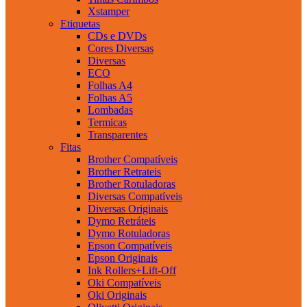
Xstamper
Etiquetas
CDs e DVDs
Cores Diversas
Diversas
ECO
Folhas A4
Folhas A5
Lombadas
Termicas
Transparentes
Fitas
Brother Compatíveis
Brother Retrateis
Brother Rotuladoras
Diversas Compatíveis
Diversas Originais
Dymo Retráteis
Dymo Rotuladoras
Epson Compatíveis
Epson Originais
Ink Rollers+Lift-Off
Oki Compatíveis
Oki Originais