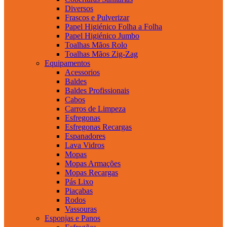
Diversos
Frascos e Pulverizar
Papel Higiénico Folha a Folha
Papel Higiénico Jumbo
Toalhas Mãos Rolo
Toalhas Mãos Zig-Zag
Equipamentos
Acessorios
Baldes
Baldes Profissionais
Cabos
Carros de Limpeza
Esfregonas
Esfregonas Recargas
Espanadores
Lava Vidros
Mopas
Mopas Armações
Mopas Recargas
Pás Lixo
Piaçabas
Rodos
Vassouras
Esponjas e Panos