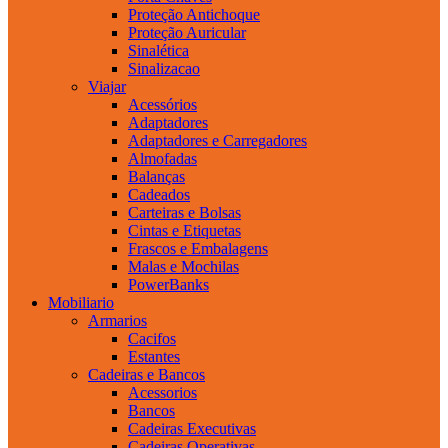
Proteção Antichoque
Proteção Auricular
Sinalética
Sinalizacao
Viajar
Acessórios
Adaptadores
Adaptadores e Carregadores
Almofadas
Balanças
Cadeados
Carteiras e Bolsas
Cintas e Etiquetas
Frascos e Embalagens
Malas e Mochilas
PowerBanks
Mobiliario
Armarios
Cacifos
Estantes
Cadeiras e Bancos
Acessorios
Bancos
Cadeiras Executivas
Cadeiras Operativas