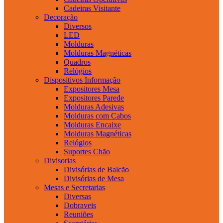
Cadeiras Visitante
Decoração
Diversos
LED
Molduras
Molduras Magnéticas
Quadros
Relógios
Dispositivos Informação
Expositores Mesa
Expositores Parede
Molduras Adesivas
Molduras com Cabos
Molduras Encaixe
Molduras Magnéticas
Relógios
Suportes Chão
Divisorias
Divisórias de Balcão
Divisórias de Mesa
Mesas e Secretarias
Diversas
Dobraveis
Reuniões