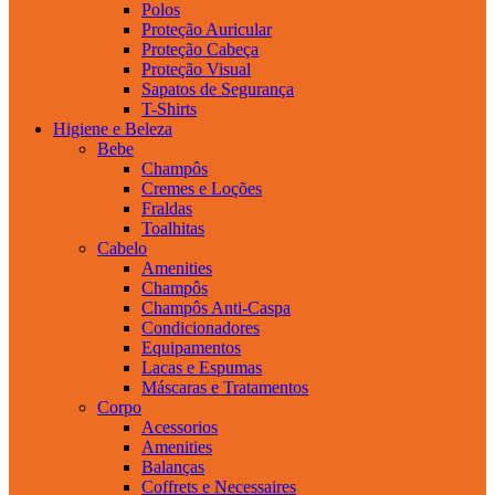
Polos
Proteção Auricular
Proteção Cabeça
Proteção Visual
Sapatos de Segurança
T-Shirts
Higiene e Beleza
Bebe
Champôs
Cremes e Loções
Fraldas
Toalhitas
Cabelo
Amenities
Champôs
Champôs Anti-Caspa
Condicionadores
Equipamentos
Lacas e Espumas
Máscaras e Tratamentos
Corpo
Acessorios
Amenities
Balanças
Coffrets e Necessaires