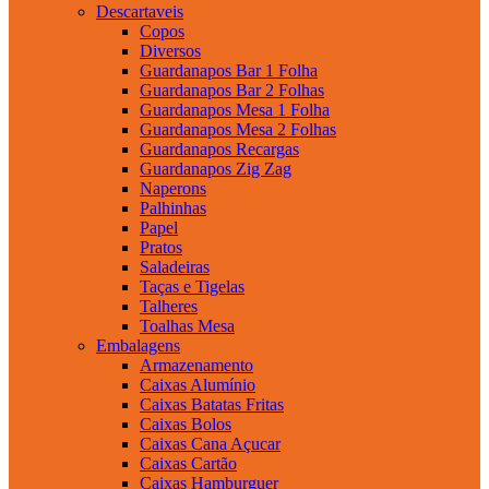
Descartaveis
Copos
Diversos
Guardanapos Bar 1 Folha
Guardanapos Bar 2 Folhas
Guardanapos Mesa 1 Folha
Guardanapos Mesa 2 Folhas
Guardanapos Recargas
Guardanapos Zig Zag
Naperons
Palhinhas
Papel
Pratos
Saladeiras
Taças e Tigelas
Talheres
Toalhas Mesa
Embalagens
Armazenamento
Caixas Alumínio
Caixas Batatas Fritas
Caixas Bolos
Caixas Cana Açucar
Caixas Cartão
Caixas Hamburguer