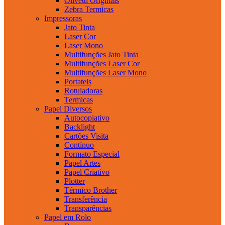
Olivetti Originais
Zebra Termicas
Impressoras
Jato Tinta
Laser Cor
Laser Mono
Multifunções Jato Tinta
Multifunções Laser Cor
Multifunções Laser Mono
Portateis
Rotuladoras
Termicas
Papel Diversos
Autocopiativo
Backlight
Cartões Visita
Contínuo
Formato Especial
Papel Artes
Papel Criativo
Plotter
Térmico Brother
Transferência
Transparências
Papel em Rolo