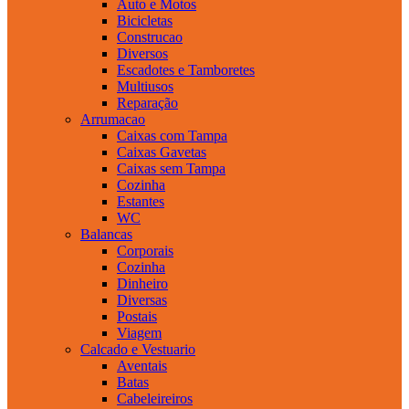
Auto e Motos
Bicicletas
Construcao
Diversos
Escadotes e Tamboretes
Multiusos
Reparação
Arrumacao
Caixas com Tampa
Caixas Gavetas
Caixas sem Tampa
Cozinha
Estantes
WC
Balancas
Corporais
Cozinha
Dinheiro
Diversas
Postais
Viagem
Calcado e Vestuario
Aventais
Batas
Cabeleireiros