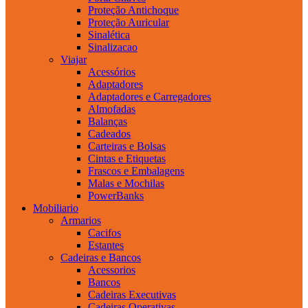
Proteção Antichoque
Proteção Auricular
Sinalética
Sinalizacao
Viajar
Acessórios
Adaptadores
Adaptadores e Carregadores
Almofadas
Balanças
Cadeados
Carteiras e Bolsas
Cintas e Etiquetas
Frascos e Embalagens
Malas e Mochilas
PowerBanks
Mobiliario
Armarios
Cacifos
Estantes
Cadeiras e Bancos
Acessorios
Bancos
Cadeiras Executivas
Cadeiras Operativas