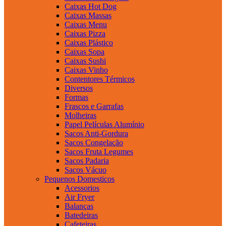
Caixas Hot Dog
Caixas Massas
Caixas Menu
Caixas Pizza
Caixas Plástico
Caixas Sopa
Caixas Sushi
Caixas Vinho
Contentores Térmicos
Diversos
Formas
Frascos e Garrafas
Molheiras
Papel Películas Alumínio
Sacos Anti-Gordura
Sacos Congelação
Sacos Fruta Legumes
Sacos Padaria
Sacos Vácuo
Pequenos Domesticos
Acessorios
Air Fryer
Balanças
Batedeiras
Cafeteiras