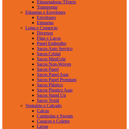
Etiquetadoras Têxteis
Transportar
Etiquetas e Envelopes
Envelopes
Etiquetas
Lojas e Comercio
Diversos
Fitas e Lacos
Papel Embrulho
Sacos Auto Servico
Sacos Cristal
Sacos MiniGrip
Sacos Non-Woven
Sacos Papel
Sacos Papel Asas
Sacos Papel Premium
Sacos Plástico
Sacos Plastico Asas
Sacos Stand Up
Sacos Textil
Vestuário e Calçado
Calças
Camisolas e Sweats
Casacos e Coletes
Luvas