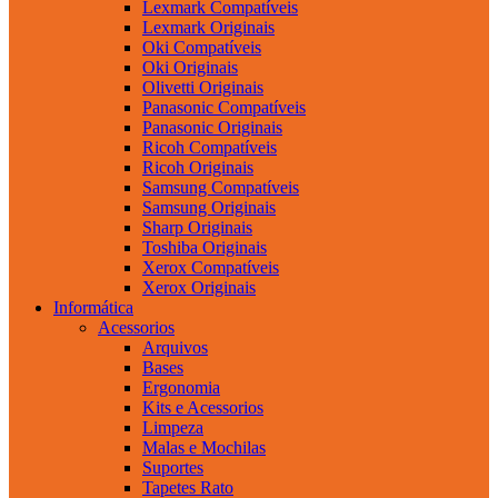
Lexmark Compatíveis
Lexmark Originais
Oki Compatíveis
Oki Originais
Olivetti Originais
Panasonic Compatíveis
Panasonic Originais
Ricoh Compatíveis
Ricoh Originais
Samsung Compatíveis
Samsung Originais
Sharp Originais
Toshiba Originais
Xerox Compatíveis
Xerox Originais
Informática
Acessorios
Arquivos
Bases
Ergonomia
Kits e Acessorios
Limpeza
Malas e Mochilas
Suportes
Tapetes Rato