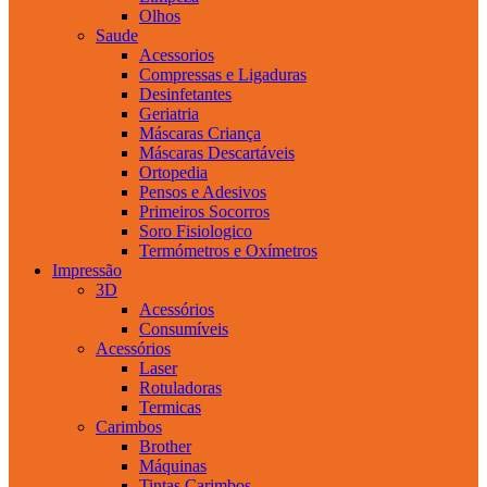
Olhos
Saude
Acessorios
Compressas e Ligaduras
Desinfetantes
Geriatria
Máscaras Criança
Máscaras Descartáveis
Ortopedia
Pensos e Adesivos
Primeiros Socorros
Soro Fisiologico
Termómetros e Oxímetros
Impressão
3D
Acessórios
Consumíveis
Acessórios
Laser
Rotuladoras
Termicas
Carimbos
Brother
Máquinas
Tintas Carimbos