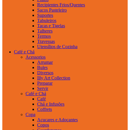
Recipientes Frios/Quentes
Sacos Pasteleiro
Suportes
Tabuleiros
Taças e Tigelas
Talheres
Termos
Travessas
Utensílios de Cozinha
Café e Chá
Acessorios
Arrumar
Bules
Diversos
Illy Art Collection
Preparar
Servir
Café e Chá
Café
Chá e Infusões
Coffrets
Copa
Açucares e Adoçantes
Copos