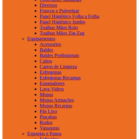
Diversos
Frascos e Pulverizar
Papel Higiénico Folha a Folha
Papel Higiénico Jumbo
Toalhas Mãos Rolo
Toalhas Mãos Zig-Zag
Equipamentos
Acessorios
Baldes
Baldes Profissionais
Cabos
Carros de Limpeza
Esfregonas
Esfregonas Recargas
Espanadores
Lava Vidros
Mopas
Mopas Armações
Mopas Recargas
Pás Lixo
Piaçabas
Rodos
Vassouras
Esponjas e Panos