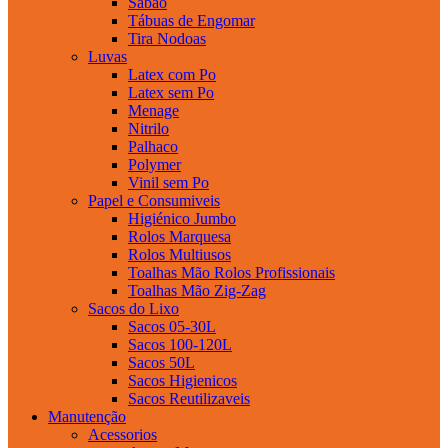
Sabao
Tábuas de Engomar
Tira Nodoas
Luvas
Latex com Po
Latex sem Po
Menage
Nitrilo
Palhaco
Polymer
Vinil sem Po
Papel e Consumiveis
Higiénico Jumbo
Rolos Marquesa
Rolos Multiusos
Toalhas Mão Rolos Profissionais
Toalhas Mão Zig-Zag
Sacos do Lixo
Sacos 05-30L
Sacos 100-120L
Sacos 50L
Sacos Higienicos
Sacos Reutilizaveis
Manutenção
Acessorios