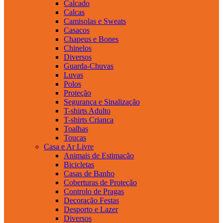
Calcado
Calcas
Camisolas e Sweats
Casacos
Chapeus e Bones
Chinelos
Diversos
Guarda-Chuvas
Luvas
Polos
Proteção
Segurança e Sinalização
T-shirts Adulto
T-shirts Crianca
Toalhas
Toucas
Casa e Ar Livre
Animais de Estimação
Bicicletas
Casas de Banho
Coberturas de Proteção
Controlo de Pragas
Decoração Festas
Desporto e Lazer
Diversos