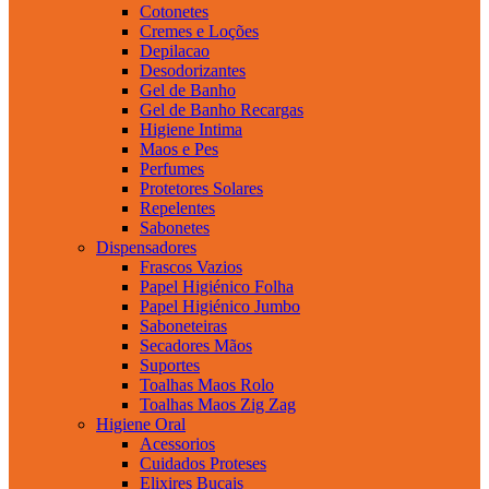
Cotonetes
Cremes e Loções
Depilacao
Desodorizantes
Gel de Banho
Gel de Banho Recargas
Higiene Intima
Maos e Pes
Perfumes
Protetores Solares
Repelentes
Sabonetes
Dispensadores
Frascos Vazios
Papel Higiénico Folha
Papel Higiénico Jumbo
Saboneteiras
Secadores Mãos
Suportes
Toalhas Maos Rolo
Toalhas Maos Zig Zag
Higiene Oral
Acessorios
Cuidados Proteses
Elixires Bucais