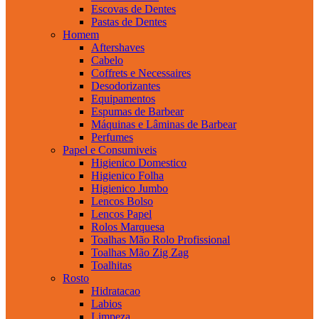
Escovas de Dentes
Pastas de Dentes
Homem
Aftershaves
Cabelo
Coffrets e Necessaires
Desodorizantes
Equipamentos
Espumas de Barbear
Máquinas e Lâminas de Barbear
Perfumes
Papel e Consumiveis
Higienico Domestico
Higienico Folha
Higienico Jumbo
Lencos Bolso
Lencos Papel
Rolos Marquesa
Toalhas Mão Rolo Profissional
Toalhas Mão Zig Zag
Toalhitas
Rosto
Hidratacao
Labios
Limpeza