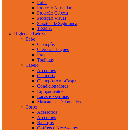
Polos
Proteção Auricular
Proteção Cabeça
Proteção Visual
Sapatos de Segurança
T-Shirts
Higiene e Beleza
Bebe
Champôs
Cremes e Loções
Fraldas
Toalhitas
Cabelo
Amenities
Champôs
Champôs Anti-Caspa
Condicionadores
Equipamentos
Lacas e Espumas
Máscaras e Tratamentos
Corpo
Acessorios
Amenities
Balanças
Coffrets e Necessaires