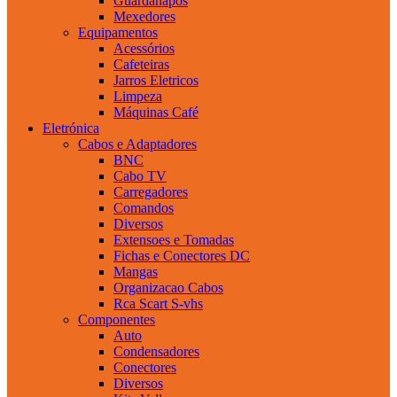
Guardanapos
Mexedores
Equipamentos
Acessórios
Cafeteiras
Jarros Eletricos
Limpeza
Máquinas Café
Eletrónica
Cabos e Adaptadores
BNC
Cabo TV
Carregadores
Comandos
Diversos
Extensoes e Tomadas
Fichas e Conectores DC
Mangas
Organizacao Cabos
Rca Scart S-vhs
Componentes
Auto
Condensadores
Conectores
Diversos