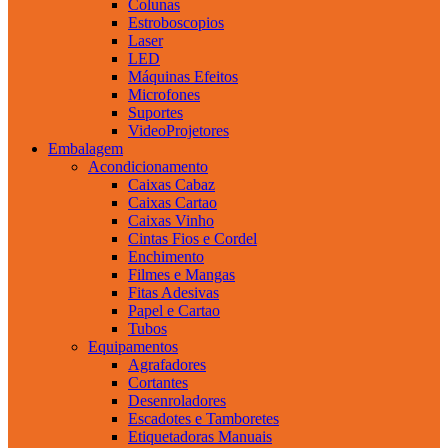
Colunas
Estroboscopios
Laser
LED
Máquinas Efeitos
Microfones
Suportes
VideoProjetores
Embalagem
Acondicionamento
Caixas Cabaz
Caixas Cartao
Caixas Vinho
Cintas Fios e Cordel
Enchimento
Filmes e Mangas
Fitas Adesivas
Papel e Cartao
Tubos
Equipamentos
Agrafadores
Cortantes
Desenroladores
Escadotes e Tamboretes
Etiquetadoras Manuais