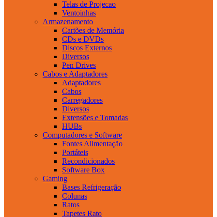
Telas de Projecao
Ventoinhas
Armazenamento
Cartões de Memória
CDs e DVDs
Discos Externos
Diversos
Pen Drives
Cabos e Adaptadores
Adaptadores
Cabos
Carregadores
Diversos
Extensões e Tomadas
HUBs
Computadores e Software
Fontes Alimentação
Portáteis
Recondicionados
Software Box
Gaming
Bases Refrigeração
Colunas
Ratos
Tapetes Rato