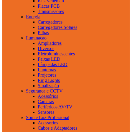
Kits Velleman
Placas PCB
Transmissores
Energia
Carregadores
Carregadores Solares
Pilhas
Iluminacao
Ampliadores
Diversos
Eletroluminescentes
Faixas LED
Lâmpadas LED
Lanternas
Projetores
Ring Lights
Sinalização
Seguranca e CCTV
Acessórios
Camaras
Perifericos AV/TV
Sensores
Som e Luz Profissional
Acessorios
Cabos e Adaptadores