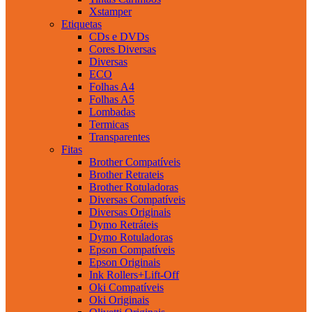
Xstamper
Etiquetas
CDs e DVDs
Cores Diversas
Diversas
ECO
Folhas A4
Folhas A5
Lombadas
Termicas
Transparentes
Fitas
Brother Compatíveis
Brother Retrateis
Brother Rotuladoras
Diversas Compatíveis
Diversas Originais
Dymo Retráteis
Dymo Rotuladoras
Epson Compatíveis
Epson Originais
Ink Rollers+Lift-Off
Oki Compatíveis
Oki Originais