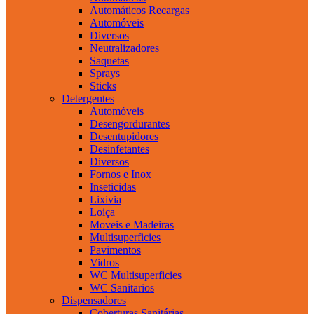
Automáticos Recargas
Automóveis
Diversos
Neutralizadores
Saquetas
Sprays
Sticks
Detergentes
Automóveis
Desengordurantes
Desentupidores
Desinfetantes
Diversos
Fornos e Inox
Inseticidas
Lixivia
Loiça
Moveis e Madeiras
Multisuperficies
Pavimentos
Vidros
WC Multisuperficies
WC Sanitarios
Dispensadores
Coberturas Sanitárias