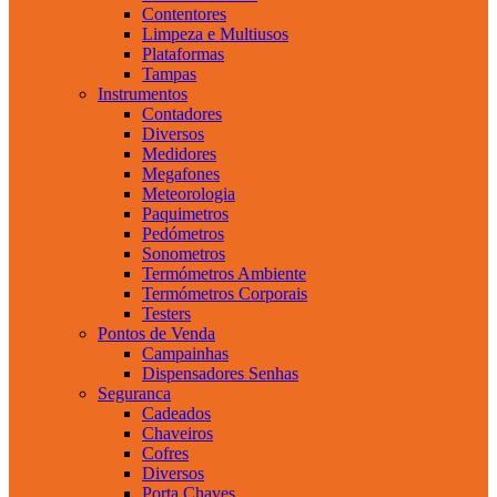
Contentores
Limpeza e Multiusos
Plataformas
Tampas
Instrumentos
Contadores
Diversos
Medidores
Megafones
Meteorologia
Paquimetros
Pedómetros
Sonometros
Termómetros Ambiente
Termómetros Corporais
Testers
Pontos de Venda
Campainhas
Dispensadores Senhas
Seguranca
Cadeados
Chaveiros
Cofres
Diversos
Porta Chaves