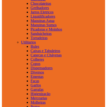
Chocolateiras
Grelhadores
Jarros Eletricos
Liquidificadores
Maquinas Agua
Maquinas Sumos
Picadoras e Moinhos
Sanduicheiras
Torradeiras
Utilitarios
Bules
Caixas e Tabuleiros
Canecas e Chávenas
Colheres
Copos
Dispensadores
Diversos
Ementas
Facas
Garfos
Garrafas
Higienização
Mercearias
Molheiras
Pratos