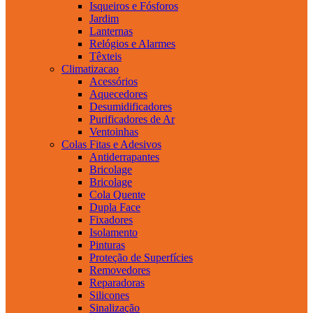
Isqueiros e Fósforos
Jardim
Lanternas
Relógios e Alarmes
Têxteis
Climatizacao
Acessórios
Aquecedores
Desumidificadores
Purificadores de Ar
Ventoinhas
Colas Fitas e Adesivos
Antiderrapantes
Bricolage
Bricolage
Cola Quente
Dupla Face
Fixadores
Isolamento
Pinturas
Proteção de Superfícies
Removedores
Reparadoras
Silicones
Sinalização