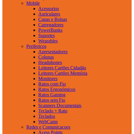
Mobile
Acessorios
Auriculares
Capas e Bolsas
Carregadores
PowerBanks
Suportes
Wearables
Perifericos
Apresentadores
Colunas
Headphones
Leitores Cartões Cidadão
Leitores Cartões Memória
Monitores
Ratos com Fio
Ratos Ergonómicos
Ratos Gaming
Ratos sem Fio
Scanners Documentais
Teclado + Rato
Teclados
WebCams
Redes e Comunicacoes
Acess Points