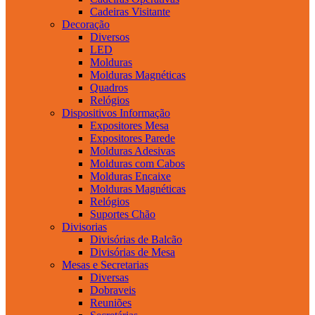
Cadeiras Visitante
Decoração
Diversos
LED
Molduras
Molduras Magnéticas
Quadros
Relógios
Dispositivos Informação
Expositores Mesa
Expositores Parede
Molduras Adesivas
Molduras com Cabos
Molduras Encaixe
Molduras Magnéticas
Relógios
Suportes Chão
Divisorias
Divisórias de Balcão
Divisórias de Mesa
Mesas e Secretarias
Diversas
Dobraveis
Reuniões