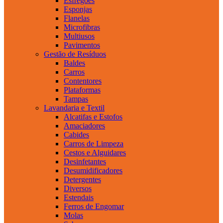
Esfregões
Esponjas
Flanelas
Microfibras
Multiusos
Pavimentos
Gestão de Resíduos
Baldes
Carros
Contentores
Plataformas
Tampas
Lavandaria e Textil
Alcatifas e Estofos
Amaciadores
Cabides
Carros de Limpeza
Cestos e Alguidares
Desinfetantes
Desumidificadores
Detergentes
Diversos
Estendais
Ferros de Engomar
Molas