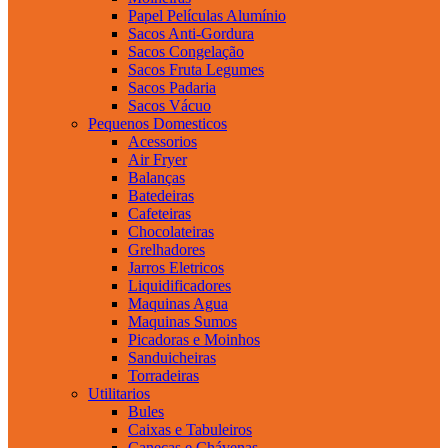
Papel Películas Alumínio
Sacos Anti-Gordura
Sacos Congelação
Sacos Fruta Legumes
Sacos Padaria
Sacos Vácuo
Pequenos Domesticos
Acessorios
Air Fryer
Balanças
Batedeiras
Cafeteiras
Chocolateiras
Grelhadores
Jarros Eletricos
Liquidificadores
Maquinas Agua
Maquinas Sumos
Picadoras e Moinhos
Sanduicheiras
Torradeiras
Utilitarios
Bules
Caixas e Tabuleiros
Canecas e Chávenas