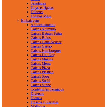
Saladeiras
Taças e Tigelas
Talheres
Toalhas Mesa
Embalagens
Armazenamento
Caixas Alumínio
Caixas Batatas Fritas
Caixas Bolos
Caixas Cana Açucar
Caixas Cartão
Caixas Hamburguer
Caixas Hot Dog
Caixas Massas
Caixas Menu
Caixas Pizza
Caixas Plástico
Caixas Sopa
Caixas Sushi
Caixas Vinho
Contentores Térmicos
Diversos
Formas
Frascos e Garrafas
Molheiras