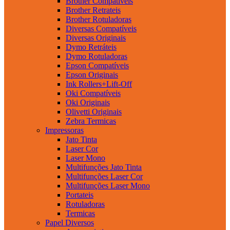
Brother Compatíveis
Brother Retrateis
Brother Rotuladoras
Diversas Compatíveis
Diversas Originais
Dymo Retráteis
Dymo Rotuladoras
Epson Compatíveis
Epson Originais
Ink Rollers+Lift-Off
Oki Compatíveis
Oki Originais
Olivetti Originais
Zebra Termicas
Impressoras
Jato Tinta
Laser Cor
Laser Mono
Multifunções Jato Tinta
Multifunções Laser Cor
Multifunções Laser Mono
Portateis
Rotuladoras
Termicas
Papel Diversos