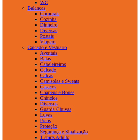
WC
Balancas
Corporais
Cozinha
Dinheiro
Diversas
Postais
Viagem
Calcado e Vestuario
Aventais
Batas
Cabeleireiros
Calcado
Calcas
Camisolas e Sweats
Casacos
Chapeus e Bones
Chinelos
Diversos
Guarda-Chuvas
Luvas
Polos
Proteção
Segurança e Sinalização
T-shirts Adulto