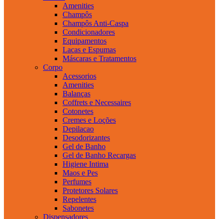
Amenities
Champôs
Champôs Anti-Caspa
Condicionadores
Equipamentos
Lacas e Espumas
Máscaras e Tratamentos
Corpo
Acessorios
Amenities
Balanças
Coffrets e Necessaires
Cotonetes
Cremes e Loções
Depilacao
Desodorizantes
Gel de Banho
Gel de Banho Recargas
Higiene Intima
Maos e Pes
Perfumes
Protetores Solares
Repelentes
Sabonetes
Dispensadores