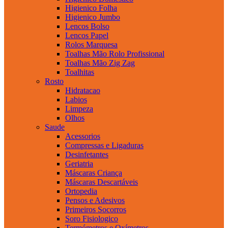
Higienico Folha
Higienico Jumbo
Lencos Bolso
Lencos Papel
Rolos Marquesa
Toalhas Mão Rolo Profissional
Toalhas Mão Zig Zag
Toalhitas
Rosto
Hidratacao
Labios
Limpeza
Olhos
Saude
Acessorios
Compressas e Ligaduras
Desinfetantes
Geriatria
Máscaras Criança
Máscaras Descartáveis
Ortopedia
Pensos e Adesivos
Primeiros Socorros
Soro Fisiologico
Termómetros e Oxímetros