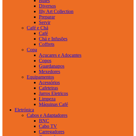
Bules
Diversos
Illy Art Collection
Preparar
Servir
Café e Chá
Café
Chá e Infusões
Coffrets
Copa
Açucares e Adoçantes
Copos
Guardanapos
Mexedores
Equipamentos
Acessórios
Cafeteiras
Jarros Eletricos
Limpeza
Máquinas Café
Eletrónica
Cabos e Adaptadores
BNC
Cabo TV
Carregadores