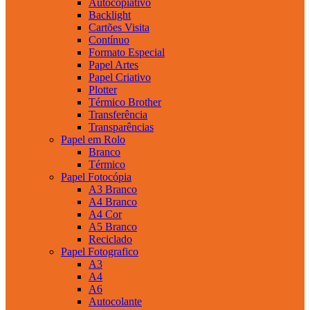
Autocopiativo
Backlight
Cartões Visita
Contínuo
Formato Especial
Papel Artes
Papel Criativo
Plotter
Térmico Brother
Transferência
Transparências
Papel em Rolo
Branco
Térmico
Papel Fotocópia
A3 Branco
A4 Branco
A4 Cor
A5 Branco
Reciclado
Papel Fotografico
A3
A4
A6
Autocolante