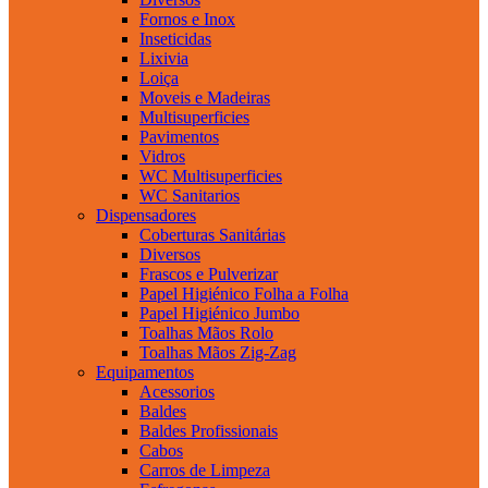
Fornos e Inox
Inseticidas
Lixivia
Loiça
Moveis e Madeiras
Multisuperficies
Pavimentos
Vidros
WC Multisuperficies
WC Sanitarios
Dispensadores
Coberturas Sanitárias
Diversos
Frascos e Pulverizar
Papel Higiénico Folha a Folha
Papel Higiénico Jumbo
Toalhas Mãos Rolo
Toalhas Mãos Zig-Zag
Equipamentos
Acessorios
Baldes
Baldes Profissionais
Cabos
Carros de Limpeza