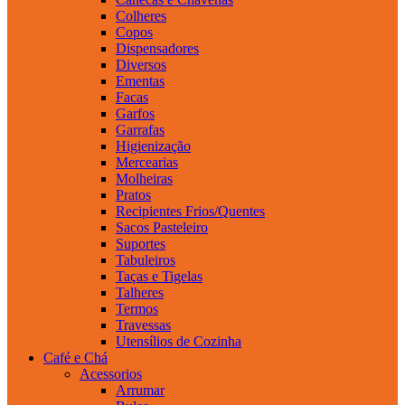
Colheres
Copos
Dispensadores
Diversos
Ementas
Facas
Garfos
Garrafas
Higienização
Mercearias
Molheiras
Pratos
Recipientes Frios/Quentes
Sacos Pasteleiro
Suportes
Tabuleiros
Taças e Tigelas
Talheres
Termos
Travessas
Utensílios de Cozinha
Café e Chá
Acessorios
Arrumar