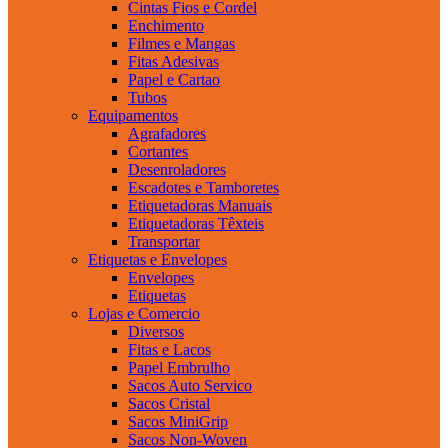
Cintas Fios e Cordel
Enchimento
Filmes e Mangas
Fitas Adesivas
Papel e Cartao
Tubos
Equipamentos
Agrafadores
Cortantes
Desenroladores
Escadotes e Tamboretes
Etiquetadoras Manuais
Etiquetadoras Têxteis
Transportar
Etiquetas e Envelopes
Envelopes
Etiquetas
Lojas e Comercio
Diversos
Fitas e Lacos
Papel Embrulho
Sacos Auto Servico
Sacos Cristal
Sacos MiniGrip
Sacos Non-Woven