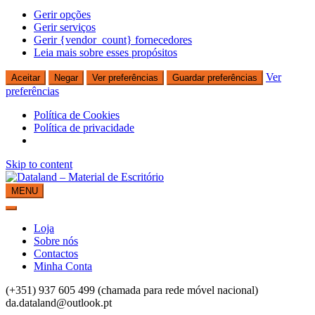
Gerir opções
Gerir serviços
Gerir {vendor_count} fornecedores
Leia mais sobre esses propósitos
Ver
Aceitar
Negar
Ver preferências
Guardar preferências
preferências
Política de Cookies
Política de privacidade
Skip to content
MENU
Dataland – Material de Escritório
Material de Escritório
Loja
Sobre nós
Contactos
Minha Conta
(+351) 937 605 499 (chamada para rede móvel nacional)
da.dataland@outlook.pt