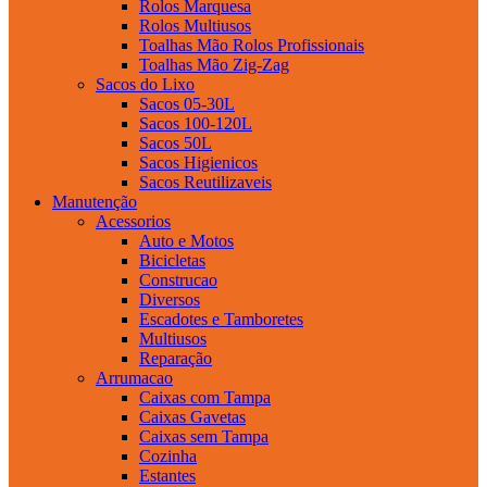
Rolos Marquesa
Rolos Multiusos
Toalhas Mão Rolos Profissionais
Toalhas Mão Zig-Zag
Sacos do Lixo
Sacos 05-30L
Sacos 100-120L
Sacos 50L
Sacos Higienicos
Sacos Reutilizaveis
Manutenção
Acessorios
Auto e Motos
Bicicletas
Construcao
Diversos
Escadotes e Tamboretes
Multiusos
Reparação
Arrumacao
Caixas com Tampa
Caixas Gavetas
Caixas sem Tampa
Cozinha
Estantes