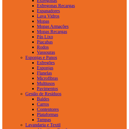
Esfregonas
Esfregonas Recargas
Espanadores
Lava Vidros
Mopas
Mopas Armações
Mopas Recargas
Pás Lixo
Piaçabas
Rodos
Vassouras
Esponjas e Panos
Esfregões
Esponjas
Flanelas
Microfibras
Multiusos
Pavimentos
Gestão de Resíduos
Baldes
Carros
Contentores
Plataformas
Tampas
Lavandaria e Textil