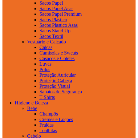
Sacos Papel
Sacos Papel Asas
Sacos Papel Premium
Sacos Plástico
Sacos Plastico Asas
Sacos Stand Up
Sacos Textil
Vestuário e Calçado
Calças
Camisolas e Sweats
Casacos e Coletes
Luvas
Polos
Proteção Auricular
Proteção Cabeça
Proteção Visual
Sapatos de Segurança
T-Shirts
Higiene e Beleza
Bebe
Champôs
Cremes e Loções
Fraldas
Toalhitas
Cabelo