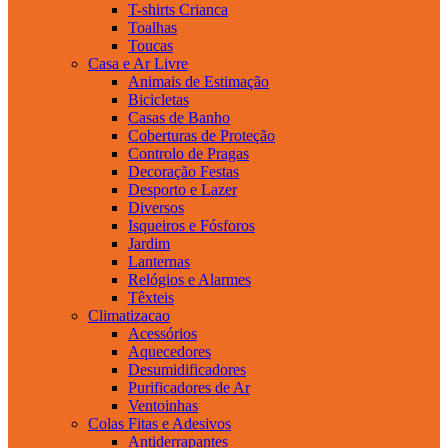
T-shirts Crianca
Toalhas
Toucas
Casa e Ar Livre
Animais de Estimação
Bicicletas
Casas de Banho
Coberturas de Proteção
Controlo de Pragas
Decoração Festas
Desporto e Lazer
Diversos
Isqueiros e Fósforos
Jardim
Lanternas
Relógios e Alarmes
Têxteis
Climatizacao
Acessórios
Aquecedores
Desumidificadores
Purificadores de Ar
Ventoinhas
Colas Fitas e Adesivos
Antiderrapantes