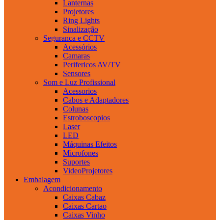
Lanternas
Projetores
Ring Lights
Sinalização
Seguranca e CCTV
Acessórios
Camaras
Perifericos AV/TV
Sensores
Som e Luz Profissional
Acessorios
Cabos e Adaptadores
Colunas
Estroboscopios
Laser
LED
Máquinas Efeitos
Microfones
Suportes
VideoProjetores
Embalagem
Acondicionamento
Caixas Cabaz
Caixas Cartao
Caixas Vinho