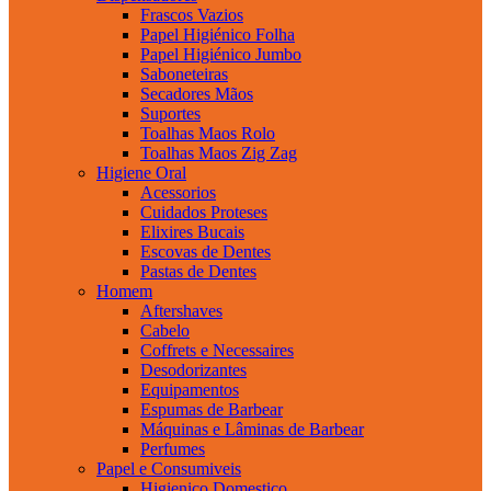
Frascos Vazios
Papel Higiénico Folha
Papel Higiénico Jumbo
Saboneteiras
Secadores Mãos
Suportes
Toalhas Maos Rolo
Toalhas Maos Zig Zag
Higiene Oral
Acessorios
Cuidados Proteses
Elixires Bucais
Escovas de Dentes
Pastas de Dentes
Homem
Aftershaves
Cabelo
Coffrets e Necessaires
Desodorizantes
Equipamentos
Espumas de Barbear
Máquinas e Lâminas de Barbear
Perfumes
Papel e Consumiveis
Higienico Domestico