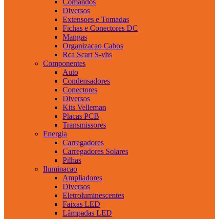
Comandos
Diversos
Extensoes e Tomadas
Fichas e Conectores DC
Mangas
Organizacao Cabos
Rca Scart S-vhs
Componentes
Auto
Condensadores
Conectores
Diversos
Kits Velleman
Placas PCB
Transmissores
Energia
Carregadores
Carregadores Solares
Pilhas
Iluminacao
Ampliadores
Diversos
Eletroluminescentes
Faixas LED
Lâmpadas LED