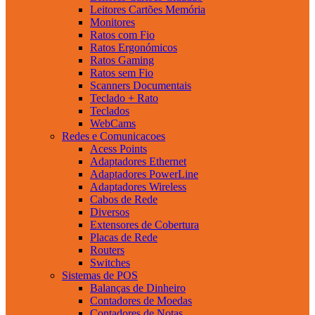
Leitores Cartões Memória
Monitores
Ratos com Fio
Ratos Ergonómicos
Ratos Gaming
Ratos sem Fio
Scanners Documentais
Teclado + Rato
Teclados
WebCams
Redes e Comunicacoes
Acess Points
Adaptadores Ethernet
Adaptadores PowerLine
Adaptadores Wireless
Cabos de Rede
Diversos
Extensores de Cobertura
Placas de Rede
Routers
Switches
Sistemas de POS
Balanças de Dinheiro
Contadores de Moedas
Contadores de Notas