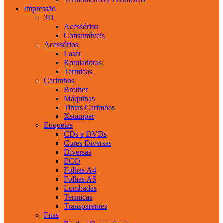
Impressão
3D
Acessórios
Consumíveis
Acessórios
Laser
Rotuladoras
Termicas
Carimbos
Brother
Máquinas
Tintas Carimbos
Xstamper
Etiquetas
CDs e DVDs
Cores Diversas
Diversas
ECO
Folhas A4
Folhas A5
Lombadas
Termicas
Transparentes
Fitas