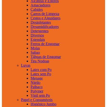
Alcatifas e Estofos
Amaciadores
Cabides
Carros de Limpeza
Cestos e Alguidares
Desinfetantes
Desumidificadores
Detergentes
Diversos
Estendais
Ferros de Engomar
Molas
Sabao
Tábuas de Engomar
Tira Nodoas
Luvas
Latex com Po
Latex sem Po
Menage
Nitrilo
Palhaco
Polymer
Vinil sem Po
Papel e Consumiveis
Higiénico Jumbo