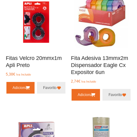
Fitas Velcro 20mmx1m
Fita Adesiva 13mmx2m
Apli Preto
Dispensador Eagle Cx
Expositor 6un
5,38
€
Iva Incluido
2,74
€
Iva Incluido
Adicionar
Favorito
Adicionar
Favorito