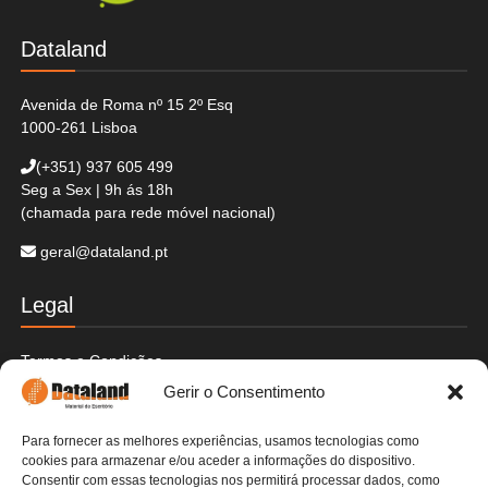
Dataland
Avenida de Roma nº 15 2º Esq
1000-261 Lisboa
(+351)
937 605 499
Seg a Sex | 9h ás 18h
(chamada para rede móvel nacional)
geral@dataland.pt
Legal
Termos e Condições
Politica de Cookies
Gerir o Consentimento
Politica de Privacidade
Envios e Devoluções
Para fornecer as melhores experiências, usamos tecnologias como
Pagamentos Seguros
cookies para armazenar e/ou aceder a informações do dispositivo.
Livre de Resolução
Consentir com essas tecnologias nos permitirá processar dados, como