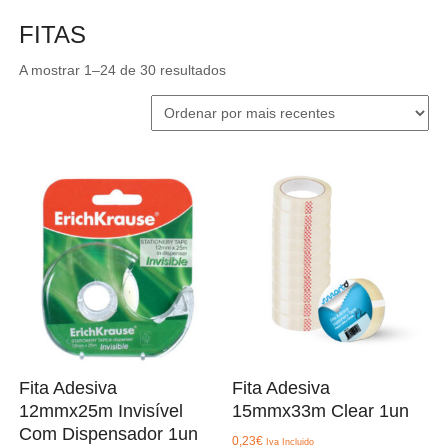
FITAS
Ordenado
A mostrar 1–24 de 30 resultados
por
mais
recentes
Fita Adesiva
Fita Adesiva
12mmx25m Invisível
15mmx33m Clear 1un
Com Dispensador 1un
0,23
€
Iva Incluido