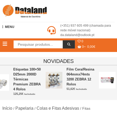
Skip
to
content
Dataland – Material de Escritório
(+351) 937 605 499 (chamada para
MENU
rede móvel nacional)
da.dataland@outlook.pt
0
0
0,00€
NOVIDADES
Etiquetas 100×50
Film Cera/Resina
D25mm 2000D
064mmx74mts
Térmicas
3200 ZEBRA 12
Premium ZEBRA
Rolos
4 Rolos
51,62
€
Iva Incluido
125,25
€
Iva Incluido
Início
Papelaria
Colas e Fitas Adesivas
/
/
/ Fitas