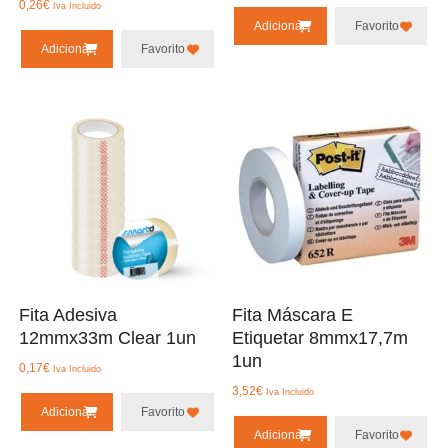
0,26
€
Iva Incluido
Adicionar
Favorito
Adicionar
Favorito
Fita Adesiva
Fita Máscara E
12mmx33m Clear 1un
Etiquetar 8mmx17,7m
1un
0,17
€
Iva Incluido
3,52
€
Iva Incluido
Adicionar
Favorito
Adicionar
Favorito