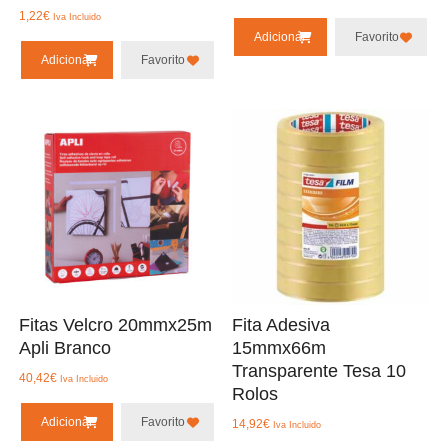
1,22
€
Iva Incluido
Adicionar
Favorito
Adicionar
Favorito
Fitas Velcro 20mmx25m
Fita Adesiva
Apli Branco
15mmx66m
Transparente Tesa 10
40,42
€
Iva Incluido
Rolos
Adicionar
Favorito
14,92
€
Iva Incluido