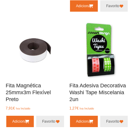
Adicionar
Favorito
Fita Magnética
Fita Adesiva Decorativa
25mmx3m Flexível
Washi Tape Miscelania
Preto
2un
7,91
€
1,27
€
Iva Incluido
Iva Incluido
Adicionar
Favorito
Adicionar
Favorito