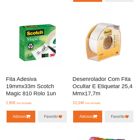
Fita Adesiva
Desenrolador Com Fita
19mmx33m Scotch
Ocultar E Etiquetar 25,4
Magic 810 Rolo 1un
Mmx17,7m
2,90
€
10,34
€
Iva Incluido
Iva Incluido
Adicionar
Favorito
Adicionar
Favorito