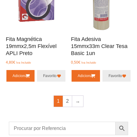
Fita Magnética
Fita Adesiva
19mmx2,5m Flexível
15mmx33m Clear Tesa
APLI Preto
Basic 1un
4,80
€
0,50
€
Iva Incluido
Iva Incluido
Adicionar
Favorito
Adicionar
Favorito
1
2
→