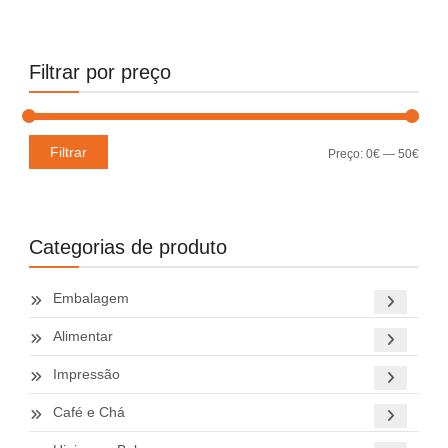
Filtrar por preço
Preç
Preç
Filtrar
Preço:
0€
—
50€
míni
máxi
Categorias de produto
Embalagem
Alimentar
Impressão
Café e Chá