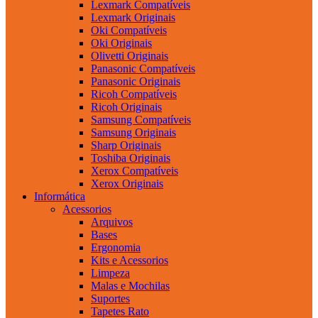
Lexmark Compatíveis
Lexmark Originais
Oki Compatíveis
Oki Originais
Olivetti Originais
Panasonic Compatíveis
Panasonic Originais
Ricoh Compatíveis
Ricoh Originais
Samsung Compatíveis
Samsung Originais
Sharp Originais
Toshiba Originais
Xerox Compatíveis
Xerox Originais
Informática
Acessorios
Arquivos
Bases
Ergonomia
Kits e Acessorios
Limpeza
Malas e Mochilas
Suportes
Tapetes Rato