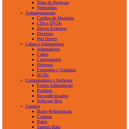
Telas de Projecao
Ventoinhas
Armazenamento
Cartões de Memória
CDs e DVDs
Discos Externos
Diversos
Pen Drives
Cabos e Adaptadores
Adaptadores
Cabos
Carregadores
Diversos
Extensões e Tomadas
HUBs
Computadores e Software
Fontes Alimentação
Portáteis
Recondicionados
Software Box
Gaming
Bases Refrigeração
Colunas
Ratos
Tapetes Rato