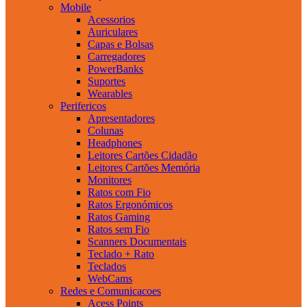
Mobile
Acessorios
Auriculares
Capas e Bolsas
Carregadores
PowerBanks
Suportes
Wearables
Perifericos
Apresentadores
Colunas
Headphones
Leitores Cartões Cidadão
Leitores Cartões Memória
Monitores
Ratos com Fio
Ratos Ergonómicos
Ratos Gaming
Ratos sem Fio
Scanners Documentais
Teclado + Rato
Teclados
WebCams
Redes e Comunicacoes
Acess Points