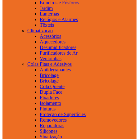
Isqueiros e Fósforos
Jardim
Lanternas
Relógios e Alarmes
Têxteis
Climatizacao
Acessórios
Aquecedores
Desumidificadores
Purificadores de Ar
Ventoinhas
Colas Fitas e Adesivos
Antiderrapantes
Bricolage
Bricolage
Cola Quente
Dupla Face
Fixadores
Isolamento
Pinturas
Proteção de Superfícies
Removedores
Reparadoras
Silicones
Sinalização