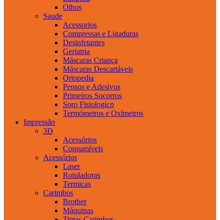
Olhos
Saude
Acessorios
Compressas e Ligaduras
Desinfetantes
Geriatria
Máscaras Criança
Máscaras Descartáveis
Ortopedia
Pensos e Adesivos
Primeiros Socorros
Soro Fisiologico
Termómetros e Oxímetros
Impressão
3D
Acessórios
Consumíveis
Acessórios
Laser
Rotuladoras
Termicas
Carimbos
Brother
Máquinas
Tintas Carimbos