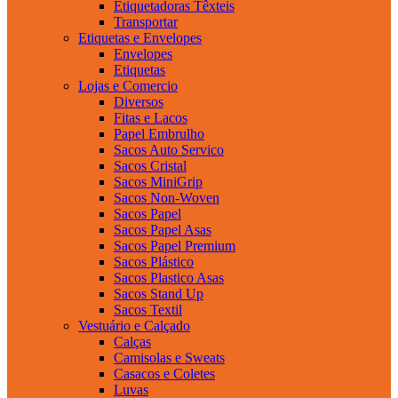
Etiquetadoras Têxteis
Transportar
Etiquetas e Envelopes
Envelopes
Etiquetas
Lojas e Comercio
Diversos
Fitas e Lacos
Papel Embrulho
Sacos Auto Servico
Sacos Cristal
Sacos MiniGrip
Sacos Non-Woven
Sacos Papel
Sacos Papel Asas
Sacos Papel Premium
Sacos Plástico
Sacos Plastico Asas
Sacos Stand Up
Sacos Textil
Vestuário e Calçado
Calças
Camisolas e Sweats
Casacos e Coletes
Luvas