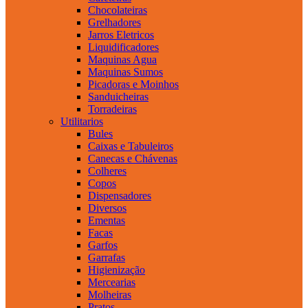
Chocolateiras
Grelhadores
Jarros Eletricos
Liquidificadores
Maquinas Agua
Maquinas Sumos
Picadoras e Moinhos
Sanduicheiras
Torradeiras
Utilitarios
Bules
Caixas e Tabuleiros
Canecas e Chávenas
Colheres
Copos
Dispensadores
Diversos
Ementas
Facas
Garfos
Garrafas
Higienização
Mercearias
Molheiras
Pratos