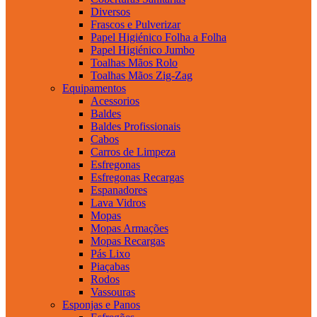
Diversos
Frascos e Pulverizar
Papel Higiénico Folha a Folha
Papel Higiénico Jumbo
Toalhas Mãos Rolo
Toalhas Mãos Zig-Zag
Equipamentos
Acessorios
Baldes
Baldes Profissionais
Cabos
Carros de Limpeza
Esfregonas
Esfregonas Recargas
Espanadores
Lava Vidros
Mopas
Mopas Armações
Mopas Recargas
Pás Lixo
Piaçabas
Rodos
Vassouras
Esponjas e Panos