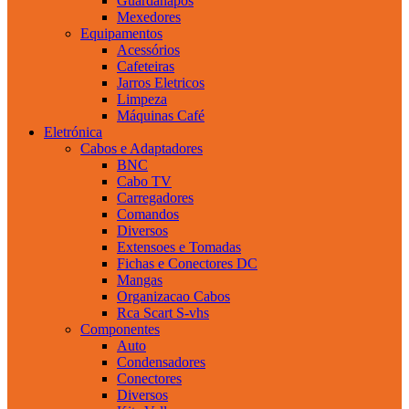
Guardanapos
Mexedores
Equipamentos
Acessórios
Cafeteiras
Jarros Eletricos
Limpeza
Máquinas Café
Eletrónica
Cabos e Adaptadores
BNC
Cabo TV
Carregadores
Comandos
Diversos
Extensoes e Tomadas
Fichas e Conectores DC
Mangas
Organizacao Cabos
Rca Scart S-vhs
Componentes
Auto
Condensadores
Conectores
Diversos