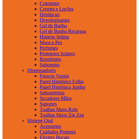
Cotonetes
Cremes e Loções
Depilacao
Desodorizantes
Gel de Banho
Gel de Banho Recargas
Higiene Intima
Maos e Pes
Perfumes
Protetores Solares
Repelentes
Sabonetes
Dispensadores
Frascos Vazios
Papel Higiénico Folha
Papel Higiénico Jumbo
Saboneteiras
Secadores Mãos
Suportes
Toalhas Maos Rolo
Toalhas Maos Zig Zag
Higiene Oral
Acessorios
Cuidados Proteses
Elixires Bucais