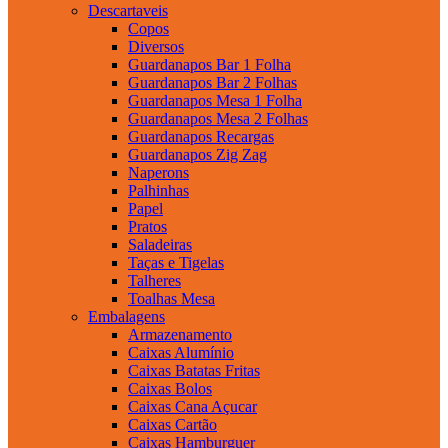
Descartaveis
Copos
Diversos
Guardanapos Bar 1 Folha
Guardanapos Bar 2 Folhas
Guardanapos Mesa 1 Folha
Guardanapos Mesa 2 Folhas
Guardanapos Recargas
Guardanapos Zig Zag
Naperons
Palhinhas
Papel
Pratos
Saladeiras
Taças e Tigelas
Talheres
Toalhas Mesa
Embalagens
Armazenamento
Caixas Alumínio
Caixas Batatas Fritas
Caixas Bolos
Caixas Cana Açucar
Caixas Cartão
Caixas Hamburguer