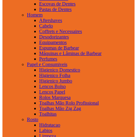
Escovas de Dentes
Pastas de Dentes
Homem
Aftershaves
Cabelo
Coffrets e Necessaires
Desodorizantes
Equipamentos
Espumas de Barbear
Máquinas e Lâminas de Barbear
Perfumes
Papel e Consumiveis
Higienico Domestico
Higienico Folha
Higienico Jumbo
Lencos Bolso
Lencos Papel
Rolos Marquesa
Toalhas Mão Rolo Profissional
Toalhas Mão Zig Zag
Toalhitas
Rosto
Hidratacao
Labios
Limpeza