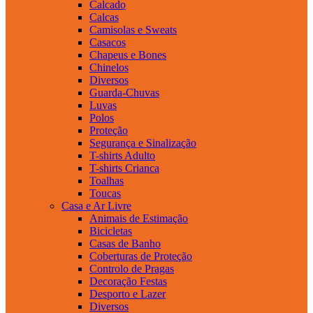
Calcado
Calcas
Camisolas e Sweats
Casacos
Chapeus e Bones
Chinelos
Diversos
Guarda-Chuvas
Luvas
Polos
Proteção
Segurança e Sinalização
T-shirts Adulto
T-shirts Crianca
Toalhas
Toucas
Casa e Ar Livre
Animais de Estimação
Bicicletas
Casas de Banho
Coberturas de Proteção
Controlo de Pragas
Decoração Festas
Desporto e Lazer
Diversos