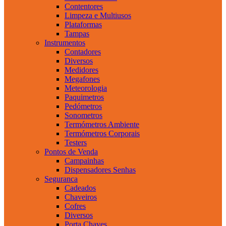
Contentores
Limpeza e Multiusos
Plataformas
Tampas
Instrumentos
Contadores
Diversos
Medidores
Megafones
Meteorologia
Paquimetros
Pedómetros
Sonometros
Termómetros Ambiente
Termómetros Corporais
Testers
Pontos de Venda
Campainhas
Dispensadores Senhas
Seguranca
Cadeados
Chaveiros
Cofres
Diversos
Porta Chaves