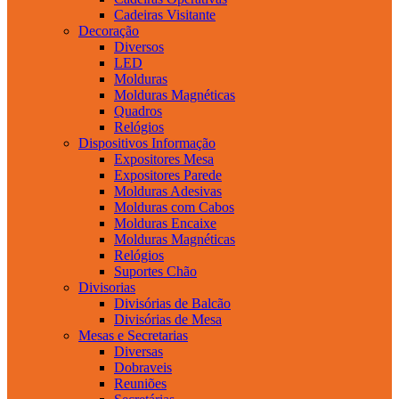
Cadeiras Visitante
Decoração
Diversos
LED
Molduras
Molduras Magnéticas
Quadros
Relógios
Dispositivos Informação
Expositores Mesa
Expositores Parede
Molduras Adesivas
Molduras com Cabos
Molduras Encaixe
Molduras Magnéticas
Relógios
Suportes Chão
Divisorias
Divisórias de Balcão
Divisórias de Mesa
Mesas e Secretarias
Diversas
Dobraveis
Reuniões