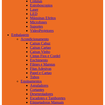
Colunas
Estroboscopios
Laser
LED
Máquinas Efeitos
Microfones
Suportes
VideoProjetores
Embalagem
Acondicionamento
Caixas Cabaz
Caixas Cartao
Caixas Vinho
Cintas Fios e Cordel
Enchimento
Filmes e Mangas
Fitas Adesivas
Papel e Cartao
Tubos
Equipamentos
Agrafadores
Cortantes
Desenroladores
Escadotes e Tamboretes
Etiquetadoras Manuais