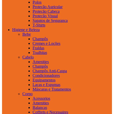
Polos
Proteção Auricular
Proteção Cabeça
Proteção Visual
Sapatos de Segurança
T-Shirts
Higiene e Beleza
Bebe
Champôs
Cremes e Loções
Fraldas
Toalhitas
Cabelo
Amenities
Champôs
Champôs Anti-Caspa
Condicionadores
Equipamentos
Lacas e Espumas
Máscaras e Tratamentos
Corpo
Acessorios
Amenities
Balanças
Coffrets e Necessaires