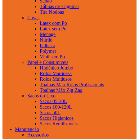
Sabao
Tábuas de Engomar
Tira Nodoas
Luvas
Latex com Po
Latex sem Po
Menage
Nitrilo
Palhaco
Polymer
Vinil sem Po
Papel e Consumiveis
Higiénico Jumbo
Rolos Marquesa
Rolos Multiusos
Toalhas Mão Rolos Profissionais
Toalhas Mão Zig-Zag
Sacos do Lixo
Sacos 05-30L
Sacos 100-120L
Sacos 50L
Sacos Higienicos
Sacos Reutilizaveis
Manutenção
Acessorios