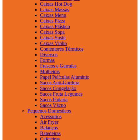
Caixas Hot Dog
Caixas Massas
Caixas Menu
Caixas Pizza
Caixas Plástico
Caixas Sopa
Caixas Sushi
Caixas Vinho
Contentores Térmicos
Diversos
Formas
Frascos e Garrafas
Molheiras
Papel Películas Alumínio
Sacos Anti-Gordura
Sacos Congelação
Sacos Fruta Legumes
Sacos Padaria
Sacos Vácuo
Pequenos Domesticos
Acessorios
Air Fryer
Balanças
Batedeiras
Cafeteiras