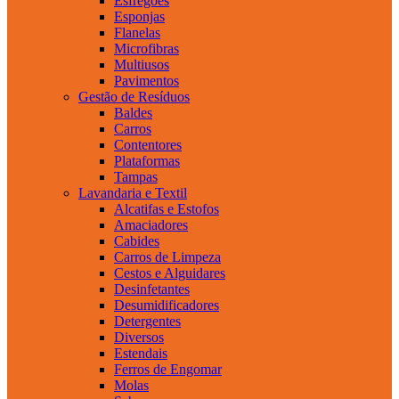
Esfregões
Esponjas
Flanelas
Microfibras
Multiusos
Pavimentos
Gestão de Resíduos
Baldes
Carros
Contentores
Plataformas
Tampas
Lavandaria e Textil
Alcatifas e Estofos
Amaciadores
Cabides
Carros de Limpeza
Cestos e Alguidares
Desinfetantes
Desumidificadores
Detergentes
Diversos
Estendais
Ferros de Engomar
Molas