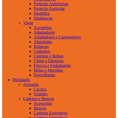
Proteção Antichoque
Proteção Auricular
Sinalética
Sinalizacao
Viajar
Acessórios
Adaptadores
Adaptadores e Carregadores
Almofadas
Balanças
Cadeados
Carteiras e Bolsas
Cintas e Etiquetas
Frascos e Embalagens
Malas e Mochilas
PowerBanks
Mobiliario
Armarios
Cacifos
Estantes
Cadeiras e Bancos
Acessorios
Bancos
Cadeiras Executivas
Cadeiras Operativas