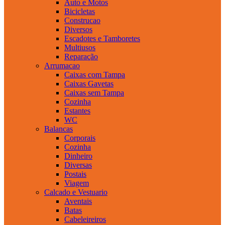
Auto e Motos
Bicicletas
Construcao
Diversos
Escadotes e Tamboretes
Multiusos
Reparação
Arrumacao
Caixas com Tampa
Caixas Gavetas
Caixas sem Tampa
Cozinha
Estantes
WC
Balancas
Corporais
Cozinha
Dinheiro
Diversas
Postais
Viagem
Calcado e Vestuario
Aventais
Batas
Cabeleireiros