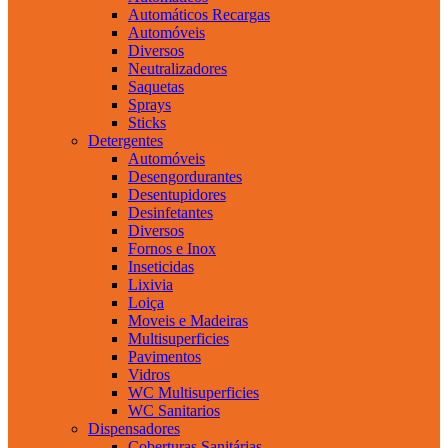
Automáticos Recargas
Automóveis
Diversos
Neutralizadores
Saquetas
Sprays
Sticks
Detergentes
Automóveis
Desengordurantes
Desentupidores
Desinfetantes
Diversos
Fornos e Inox
Inseticidas
Lixivia
Loiça
Moveis e Madeiras
Multisuperficies
Pavimentos
Vidros
WC Multisuperficies
WC Sanitarios
Dispensadores
Coberturas Sanitárias