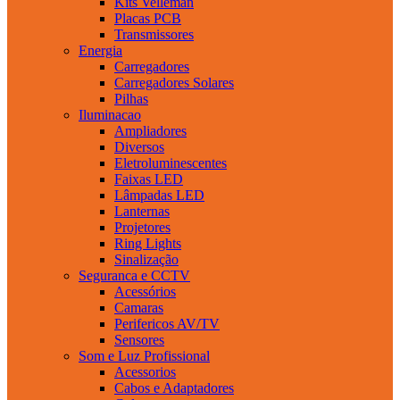
Kits Velleman
Placas PCB
Transmissores
Energia
Carregadores
Carregadores Solares
Pilhas
Iluminacao
Ampliadores
Diversos
Eletroluminescentes
Faixas LED
Lâmpadas LED
Lanternas
Projetores
Ring Lights
Sinalização
Seguranca e CCTV
Acessórios
Camaras
Perifericos AV/TV
Sensores
Som e Luz Profissional
Acessorios
Cabos e Adaptadores