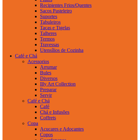
Recipientes Frios/Quentes
Sacos Pasteleiro
Suportes
Tabuleiros
Taças e Tigelas
Talheres
Termos
Travessas
Utensílios de Cozinha
Café e Chá
Acessorios
Arrumar
Bules
Diversos
Illy Art Collection
Preparar
Servir
Café e Chá
Café
Chá e Infusões
Coffrets
Copa
Açucares e Adoçantes
Copos