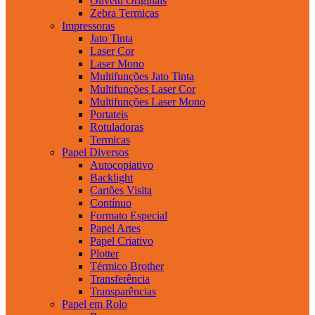
Olivetti Originais
Zebra Termicas
Impressoras
Jato Tinta
Laser Cor
Laser Mono
Multifunções Jato Tinta
Multifunções Laser Cor
Multifunções Laser Mono
Portateis
Rotuladoras
Termicas
Papel Diversos
Autocopiativo
Backlight
Cartões Visita
Contínuo
Formato Especial
Papel Artes
Papel Criativo
Plotter
Térmico Brother
Transferência
Transparências
Papel em Rolo