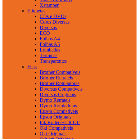
Xstamper
Etiquetas
CDs e DVDs
Cores Diversas
Diversas
ECO
Folhas A4
Folhas A5
Lombadas
Termicas
Transparentes
Fitas
Brother Compatíveis
Brother Retrateis
Brother Rotuladoras
Diversas Compatíveis
Diversas Originais
Dymo Retráteis
Dymo Rotuladoras
Epson Compatíveis
Epson Originais
Ink Rollers+Lift-Off
Oki Compatíveis
Oki Originais