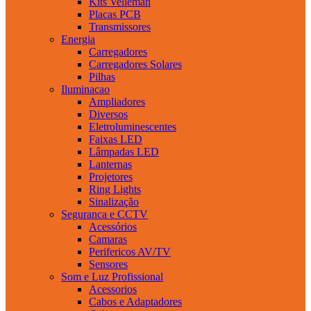
Kits Velleman
Placas PCB
Transmissores
Energia
Carregadores
Carregadores Solares
Pilhas
Iluminacao
Ampliadores
Diversos
Eletroluminescentes
Faixas LED
Lâmpadas LED
Lanternas
Projetores
Ring Lights
Sinalização
Seguranca e CCTV
Acessórios
Camaras
Perifericos AV/TV
Sensores
Som e Luz Profissional
Acessorios
Cabos e Adaptadores