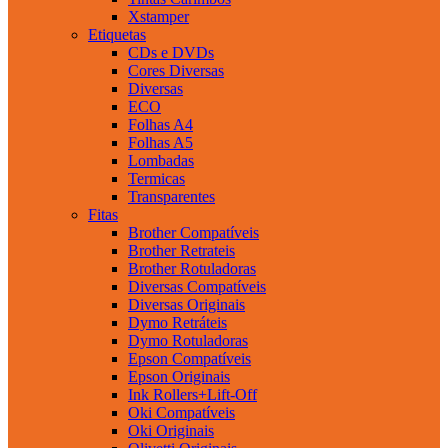
Xstamper
Etiquetas
CDs e DVDs
Cores Diversas
Diversas
ECO
Folhas A4
Folhas A5
Lombadas
Termicas
Transparentes
Fitas
Brother Compatíveis
Brother Retrateis
Brother Rotuladoras
Diversas Compatíveis
Diversas Originais
Dymo Retráteis
Dymo Rotuladoras
Epson Compatíveis
Epson Originais
Ink Rollers+Lift-Off
Oki Compatíveis
Oki Originais