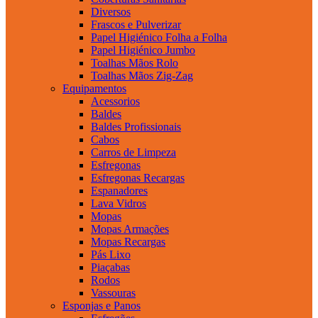
Diversos
Frascos e Pulverizar
Papel Higiénico Folha a Folha
Papel Higiénico Jumbo
Toalhas Mãos Rolo
Toalhas Mãos Zig-Zag
Equipamentos
Acessorios
Baldes
Baldes Profissionais
Cabos
Carros de Limpeza
Esfregonas
Esfregonas Recargas
Espanadores
Lava Vidros
Mopas
Mopas Armações
Mopas Recargas
Pás Lixo
Piaçabas
Rodos
Vassouras
Esponjas e Panos