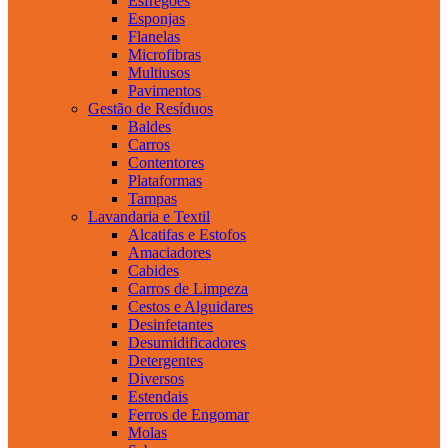
Esfregões
Esponjas
Flanelas
Microfibras
Multiusos
Pavimentos
Gestão de Resíduos
Baldes
Carros
Contentores
Plataformas
Tampas
Lavandaria e Textil
Alcatifas e Estofos
Amaciadores
Cabides
Carros de Limpeza
Cestos e Alguidares
Desinfetantes
Desumidificadores
Detergentes
Diversos
Estendais
Ferros de Engomar
Molas