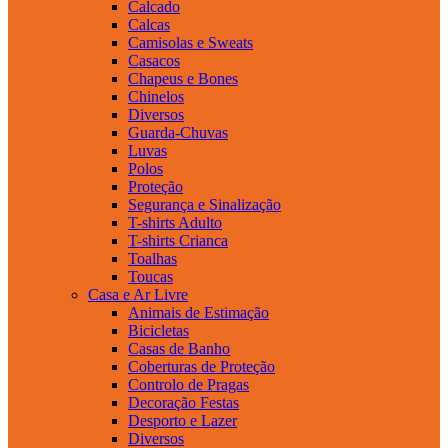
Calcado
Calcas
Camisolas e Sweats
Casacos
Chapeus e Bones
Chinelos
Diversos
Guarda-Chuvas
Luvas
Polos
Proteção
Segurança e Sinalização
T-shirts Adulto
T-shirts Crianca
Toalhas
Toucas
Casa e Ar Livre
Animais de Estimação
Bicicletas
Casas de Banho
Coberturas de Proteção
Controlo de Pragas
Decoração Festas
Desporto e Lazer
Diversos