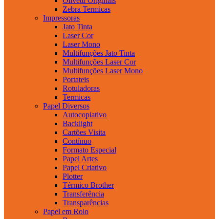
Olivetti Originais
Zebra Termicas
Impressoras
Jato Tinta
Laser Cor
Laser Mono
Multifunções Jato Tinta
Multifunções Laser Cor
Multifunções Laser Mono
Portateis
Rotuladoras
Termicas
Papel Diversos
Autocopiativo
Backlight
Cartões Visita
Contínuo
Formato Especial
Papel Artes
Papel Criativo
Plotter
Térmico Brother
Transferência
Transparências
Papel em Rolo