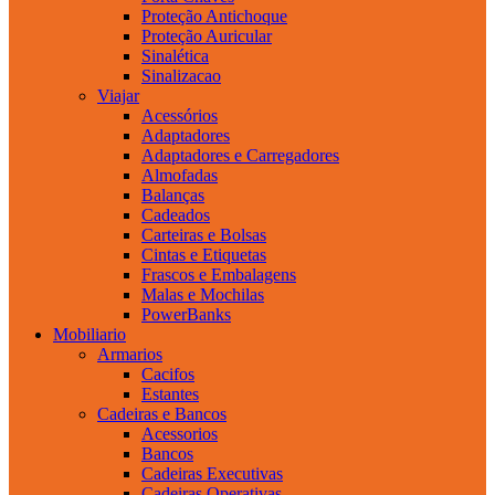
Proteção Antichoque
Proteção Auricular
Sinalética
Sinalizacao
Viajar
Acessórios
Adaptadores
Adaptadores e Carregadores
Almofadas
Balanças
Cadeados
Carteiras e Bolsas
Cintas e Etiquetas
Frascos e Embalagens
Malas e Mochilas
PowerBanks
Mobiliario
Armarios
Cacifos
Estantes
Cadeiras e Bancos
Acessorios
Bancos
Cadeiras Executivas
Cadeiras Operativas