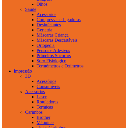
Olhos
Saude
Acessorios
Compressas e Ligaduras
Desinfetantes
Geriatria
Máscaras Criança
Máscaras Descartáveis
Ortopedia
Pensos e Adesivos
Primeiros Socorros
Soro Fisiologico
Termómetros e Oxímetros
Impressão
3D
Acessórios
Consumíveis
Acessórios
Laser
Rotuladoras
Termicas
Carimbos
Brother
Máquinas
Tintas Carimbos