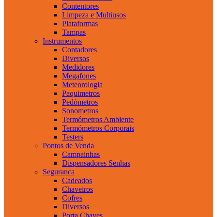
Contentores
Limpeza e Multiusos
Plataformas
Tampas
Instrumentos
Contadores
Diversos
Medidores
Megafones
Meteorologia
Paquimetros
Pedómetros
Sonometros
Termómetros Ambiente
Termómetros Corporais
Testers
Pontos de Venda
Campainhas
Dispensadores Senhas
Seguranca
Cadeados
Chaveiros
Cofres
Diversos
Porta Chaves