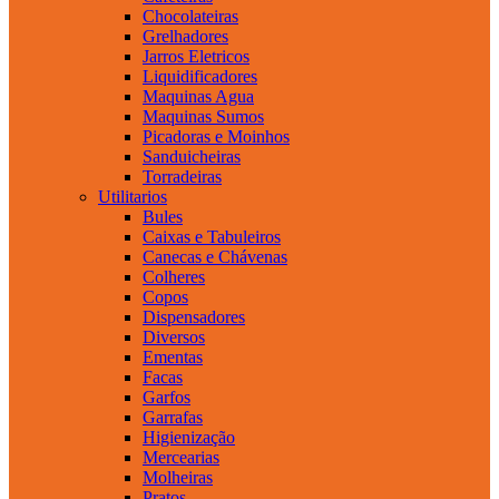
Chocolateiras
Grelhadores
Jarros Eletricos
Liquidificadores
Maquinas Agua
Maquinas Sumos
Picadoras e Moinhos
Sanduicheiras
Torradeiras
Utilitarios
Bules
Caixas e Tabuleiros
Canecas e Chávenas
Colheres
Copos
Dispensadores
Diversos
Ementas
Facas
Garfos
Garrafas
Higienização
Mercearias
Molheiras
Pratos