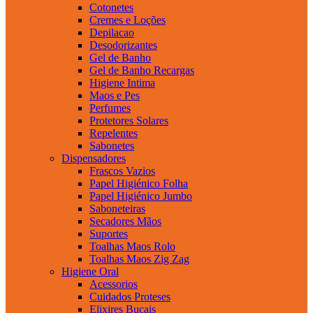
Cotonetes
Cremes e Loções
Depilacao
Desodorizantes
Gel de Banho
Gel de Banho Recargas
Higiene Intima
Maos e Pes
Perfumes
Protetores Solares
Repelentes
Sabonetes
Dispensadores
Frascos Vazios
Papel Higiénico Folha
Papel Higiénico Jumbo
Saboneteiras
Secadores Mãos
Suportes
Toalhas Maos Rolo
Toalhas Maos Zig Zag
Higiene Oral
Acessorios
Cuidados Proteses
Elixires Bucais