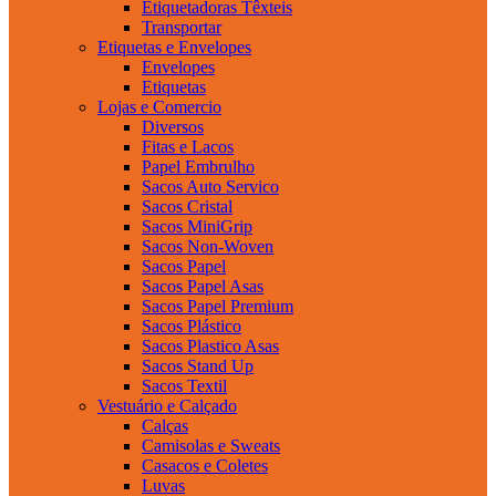
Etiquetadoras Têxteis
Transportar
Etiquetas e Envelopes
Envelopes
Etiquetas
Lojas e Comercio
Diversos
Fitas e Lacos
Papel Embrulho
Sacos Auto Servico
Sacos Cristal
Sacos MiniGrip
Sacos Non-Woven
Sacos Papel
Sacos Papel Asas
Sacos Papel Premium
Sacos Plástico
Sacos Plastico Asas
Sacos Stand Up
Sacos Textil
Vestuário e Calçado
Calças
Camisolas e Sweats
Casacos e Coletes
Luvas