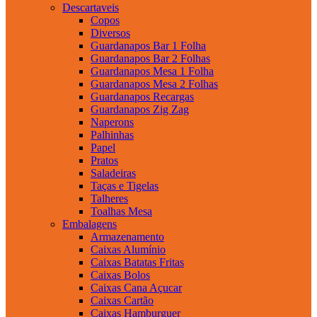
Descartaveis
Copos
Diversos
Guardanapos Bar 1 Folha
Guardanapos Bar 2 Folhas
Guardanapos Mesa 1 Folha
Guardanapos Mesa 2 Folhas
Guardanapos Recargas
Guardanapos Zig Zag
Naperons
Palhinhas
Papel
Pratos
Saladeiras
Taças e Tigelas
Talheres
Toalhas Mesa
Embalagens
Armazenamento
Caixas Alumínio
Caixas Batatas Fritas
Caixas Bolos
Caixas Cana Açucar
Caixas Cartão
Caixas Hamburguer