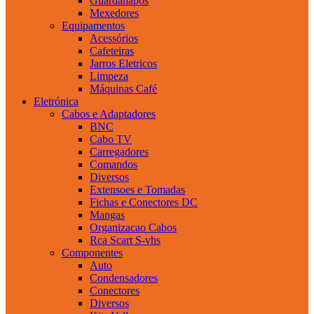
Guardanapos
Mexedores
Equipamentos
Acessórios
Cafeteiras
Jarros Eletricos
Limpeza
Máquinas Café
Eletrónica
Cabos e Adaptadores
BNC
Cabo TV
Carregadores
Comandos
Diversos
Extensoes e Tomadas
Fichas e Conectores DC
Mangas
Organizacao Cabos
Rca Scart S-vhs
Componentes
Auto
Condensadores
Conectores
Diversos