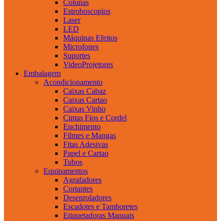
Colunas
Estroboscopios
Laser
LED
Máquinas Efeitos
Microfones
Suportes
VideoProjetores
Embalagem
Acondicionamento
Caixas Cabaz
Caixas Cartao
Caixas Vinho
Cintas Fios e Cordel
Enchimento
Filmes e Mangas
Fitas Adesivas
Papel e Cartao
Tubos
Equipamentos
Agrafadores
Cortantes
Desenroladores
Escadotes e Tamboretes
Etiquetadoras Manuais