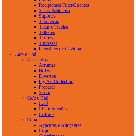
Recipientes Frios/Quentes
Sacos Pasteleiro
Suportes
Tabuleiros
Taças e Tigelas
Talheres
Termos
Travessas
Utensílios de Cozinha
Café e Chá
Acessorios
Arrumar
Bules
Diversos
Illy Art Collection
Preparar
Servir
Café e Chá
Café
Chá e Infusões
Coffrets
Copa
Açucares e Adoçantes
Copos