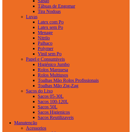
Sabao
Tábuas de Engomar
Tira Nodoas
Luvas
Latex com Po
Latex sem Po
Menage
Nitrilo
Palhaco
Polymer
Vinil sem Po
Papel e Consumiveis
Higiénico Jumbo
Rolos Marquesa
Rolos Multiusos
Toalhas Mão Rolos Profissionais
Toalhas Mão Zig-Zag
Sacos do Lixo
Sacos 05-30L
Sacos 100-120L
Sacos 50L
Sacos Higienicos
Sacos Reutilizaveis
Manutenção
Acessorios