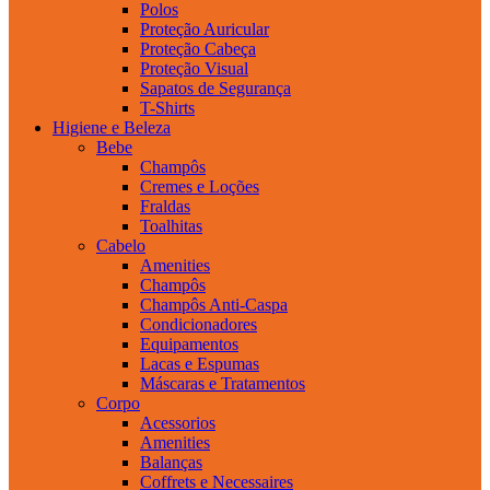
Polos
Proteção Auricular
Proteção Cabeça
Proteção Visual
Sapatos de Segurança
T-Shirts
Higiene e Beleza
Bebe
Champôs
Cremes e Loções
Fraldas
Toalhitas
Cabelo
Amenities
Champôs
Champôs Anti-Caspa
Condicionadores
Equipamentos
Lacas e Espumas
Máscaras e Tratamentos
Corpo
Acessorios
Amenities
Balanças
Coffrets e Necessaires