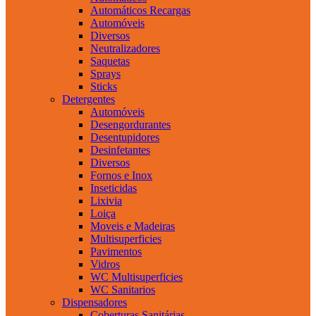
Automáticos Recargas
Automóveis
Diversos
Neutralizadores
Saquetas
Sprays
Sticks
Detergentes
Automóveis
Desengordurantes
Desentupidores
Desinfetantes
Diversos
Fornos e Inox
Inseticidas
Lixivia
Loiça
Moveis e Madeiras
Multisuperficies
Pavimentos
Vidros
WC Multisuperficies
WC Sanitarios
Dispensadores
Coberturas Sanitárias