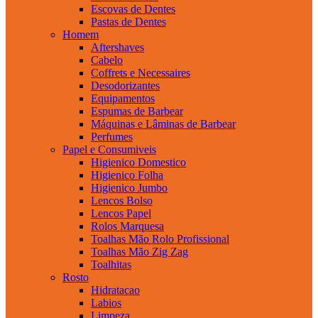
Escovas de Dentes
Pastas de Dentes
Homem
Aftershaves
Cabelo
Coffrets e Necessaires
Desodorizantes
Equipamentos
Espumas de Barbear
Máquinas e Lâminas de Barbear
Perfumes
Papel e Consumiveis
Higienico Domestico
Higienico Folha
Higienico Jumbo
Lencos Bolso
Lencos Papel
Rolos Marquesa
Toalhas Mão Rolo Profissional
Toalhas Mão Zig Zag
Toalhitas
Rosto
Hidratacao
Labios
Limpeza