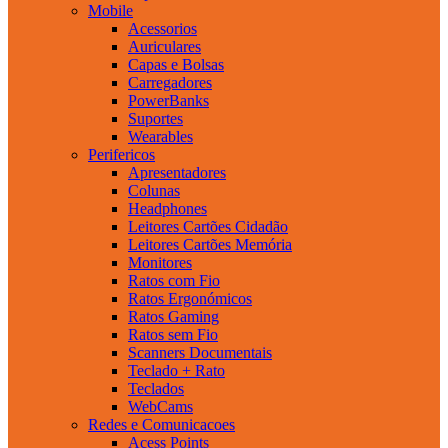
Mobile
Acessorios
Auriculares
Capas e Bolsas
Carregadores
PowerBanks
Suportes
Wearables
Perifericos
Apresentadores
Colunas
Headphones
Leitores Cartões Cidadão
Leitores Cartões Memória
Monitores
Ratos com Fio
Ratos Ergonómicos
Ratos Gaming
Ratos sem Fio
Scanners Documentais
Teclado + Rato
Teclados
WebCams
Redes e Comunicacoes
Acess Points