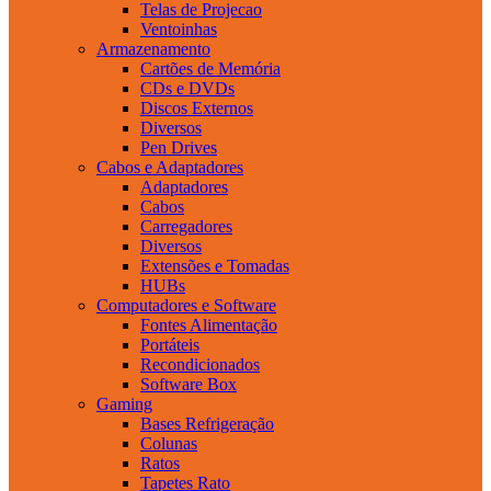
Telas de Projecao
Ventoinhas
Armazenamento
Cartões de Memória
CDs e DVDs
Discos Externos
Diversos
Pen Drives
Cabos e Adaptadores
Adaptadores
Cabos
Carregadores
Diversos
Extensões e Tomadas
HUBs
Computadores e Software
Fontes Alimentação
Portáteis
Recondicionados
Software Box
Gaming
Bases Refrigeração
Colunas
Ratos
Tapetes Rato