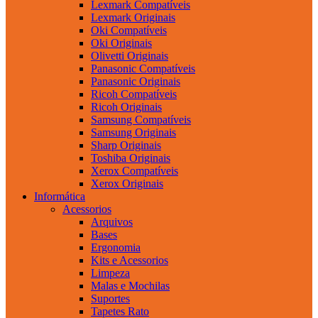
Lexmark Compatíveis
Lexmark Originais
Oki Compatíveis
Oki Originais
Olivetti Originais
Panasonic Compatíveis
Panasonic Originais
Ricoh Compatíveis
Ricoh Originais
Samsung Compatíveis
Samsung Originais
Sharp Originais
Toshiba Originais
Xerox Compatíveis
Xerox Originais
Informática
Acessorios
Arquivos
Bases
Ergonomia
Kits e Acessorios
Limpeza
Malas e Mochilas
Suportes
Tapetes Rato