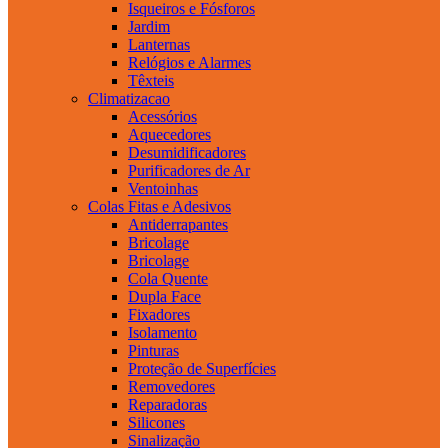
Isqueiros e Fósforos
Jardim
Lanternas
Relógios e Alarmes
Têxteis
Climatizacao
Acessórios
Aquecedores
Desumidificadores
Purificadores de Ar
Ventoinhas
Colas Fitas e Adesivos
Antiderrapantes
Bricolage
Bricolage
Cola Quente
Dupla Face
Fixadores
Isolamento
Pinturas
Proteção de Superfícies
Removedores
Reparadoras
Silicones
Sinalização