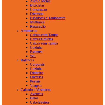
Auto e Motos
Bicicletas
Construcao
Diversos
Escadotes e Tamboretes
Multiusos
Reparação
Arrumacao
Caixas com Tampa
Caixas Gavetas
Caixas sem Tampa
Cozinha
Estantes
WC
Balancas
Corporais
Cozinha
Dinheiro
Diversas
Postais
Viagem
Calcado e Vestuario
Aventais
Batas
Cabeleireiros