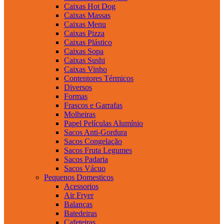
Caixas Hot Dog
Caixas Massas
Caixas Menu
Caixas Pizza
Caixas Plástico
Caixas Sopa
Caixas Sushi
Caixas Vinho
Contentores Térmicos
Diversos
Formas
Frascos e Garrafas
Molheiras
Papel Películas Alumínio
Sacos Anti-Gordura
Sacos Congelação
Sacos Fruta Legumes
Sacos Padaria
Sacos Vácuo
Pequenos Domesticos
Acessorios
Air Fryer
Balanças
Batedeiras
Cafeteiras