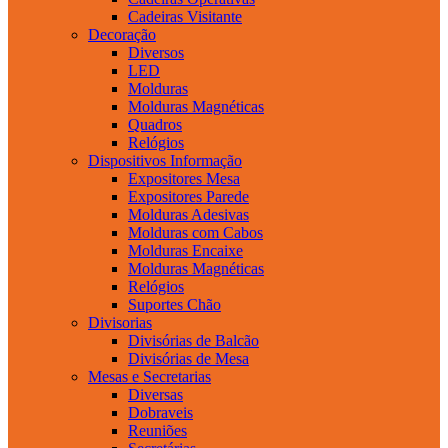
Cadeiras Visitante
Decoração
Diversos
LED
Molduras
Molduras Magnéticas
Quadros
Relógios
Dispositivos Informação
Expositores Mesa
Expositores Parede
Molduras Adesivas
Molduras com Cabos
Molduras Encaixe
Molduras Magnéticas
Relógios
Suportes Chão
Divisorias
Divisórias de Balcão
Divisórias de Mesa
Mesas e Secretarias
Diversas
Dobraveis
Reuniões