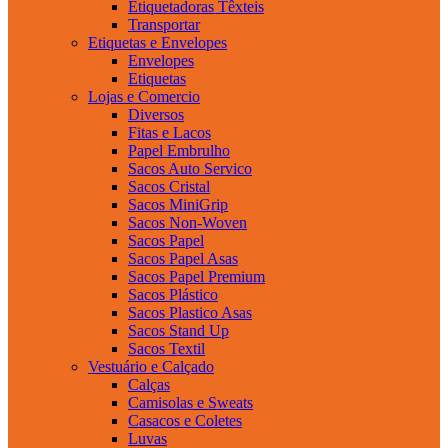
Etiquetadoras Têxteis
Transportar
Etiquetas e Envelopes
Envelopes
Etiquetas
Lojas e Comercio
Diversos
Fitas e Lacos
Papel Embrulho
Sacos Auto Servico
Sacos Cristal
Sacos MiniGrip
Sacos Non-Woven
Sacos Papel
Sacos Papel Asas
Sacos Papel Premium
Sacos Plástico
Sacos Plastico Asas
Sacos Stand Up
Sacos Textil
Vestuário e Calçado
Calças
Camisolas e Sweats
Casacos e Coletes
Luvas