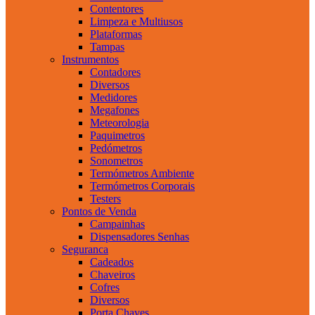
Contentores
Limpeza e Multiusos
Plataformas
Tampas
Instrumentos
Contadores
Diversos
Medidores
Megafones
Meteorologia
Paquimetros
Pedómetros
Sonometros
Termómetros Ambiente
Termómetros Corporais
Testers
Pontos de Venda
Campainhas
Dispensadores Senhas
Seguranca
Cadeados
Chaveiros
Cofres
Diversos
Porta Chaves