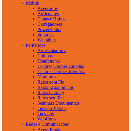
Mobile
Acessorios
Auriculares
Capas e Bolsas
Carregadores
PowerBanks
Suportes
Wearables
Perifericos
Apresentadores
Colunas
Headphones
Leitores Cartões Cidadão
Leitores Cartões Memória
Monitores
Ratos com Fio
Ratos Ergonómicos
Ratos Gaming
Ratos sem Fio
Scanners Documentais
Teclado + Rato
Teclados
WebCams
Redes e Comunicacoes
Acess Points