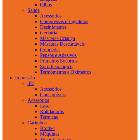
Olhos
Saude
Acessorios
Compressas e Ligaduras
Desinfetantes
Geriatria
Máscaras Criança
Máscaras Descartáveis
Ortopedia
Pensos e Adesivos
Primeiros Socorros
Soro Fisiologico
Termómetros e Oxímetros
Impressão
3D
Acessórios
Consumíveis
Acessórios
Laser
Rotuladoras
Termicas
Carimbos
Brother
Máquinas
Tintas Carimbos