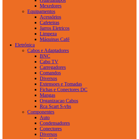
Guardanapos
Mexedores
Equipamentos
Acessórios
Cafeteiras
Jarros Eletricos
Limpeza
Máquinas Café
Eletrónica
Cabos e Adaptadores
BNC
Cabo TV
Carregadores
Comandos
Diversos
Extensoes e Tomadas
Fichas e Conectores DC
Mangas
Organizacao Cabos
Rca Scart S-vhs
Componentes
Auto
Condensadores
Conectores
Diversos