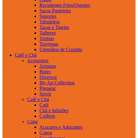
Recipientes Frios/Quentes
Sacos Pasteleiro
Suportes
Tabuleiros
Taças e Tigelas
Talheres
Termos
Travessas
Utensílios de Cozinha
Café e Chá
Acessorios
Arrumar
Bules
Diversos
Illy Art Collection
Preparar
Servir
Café e Chá
Café
Chá e Infusões
Coffrets
Copa
Açucares e Adoçantes
Copos