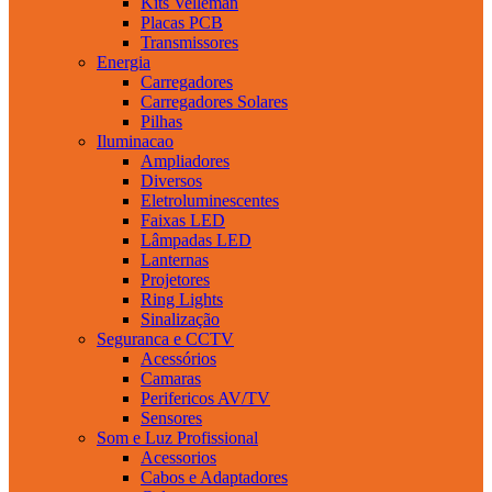
Kits Velleman
Placas PCB
Transmissores
Energia
Carregadores
Carregadores Solares
Pilhas
Iluminacao
Ampliadores
Diversos
Eletroluminescentes
Faixas LED
Lâmpadas LED
Lanternas
Projetores
Ring Lights
Sinalização
Seguranca e CCTV
Acessórios
Camaras
Perifericos AV/TV
Sensores
Som e Luz Profissional
Acessorios
Cabos e Adaptadores