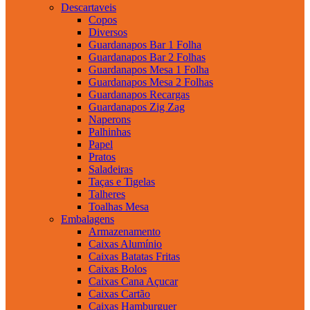
Descartaveis
Copos
Diversos
Guardanapos Bar 1 Folha
Guardanapos Bar 2 Folhas
Guardanapos Mesa 1 Folha
Guardanapos Mesa 2 Folhas
Guardanapos Recargas
Guardanapos Zig Zag
Naperons
Palhinhas
Papel
Pratos
Saladeiras
Taças e Tigelas
Talheres
Toalhas Mesa
Embalagens
Armazenamento
Caixas Alumínio
Caixas Batatas Fritas
Caixas Bolos
Caixas Cana Açucar
Caixas Cartão
Caixas Hamburguer