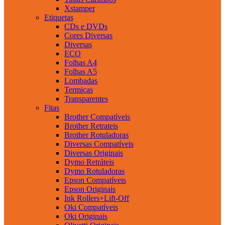
Xstamper
Etiquetas
CDs e DVDs
Cores Diversas
Diversas
ECO
Folhas A4
Folhas A5
Lombadas
Termicas
Transparentes
Fitas
Brother Compatíveis
Brother Retrateis
Brother Rotuladoras
Diversas Compatíveis
Diversas Originais
Dymo Retráteis
Dymo Rotuladoras
Epson Compatíveis
Epson Originais
Ink Rollers+Lift-Off
Oki Compatíveis
Oki Originais