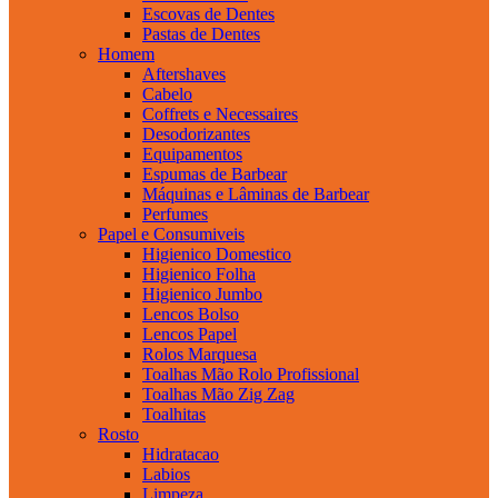
Escovas de Dentes
Pastas de Dentes
Homem
Aftershaves
Cabelo
Coffrets e Necessaires
Desodorizantes
Equipamentos
Espumas de Barbear
Máquinas e Lâminas de Barbear
Perfumes
Papel e Consumiveis
Higienico Domestico
Higienico Folha
Higienico Jumbo
Lencos Bolso
Lencos Papel
Rolos Marquesa
Toalhas Mão Rolo Profissional
Toalhas Mão Zig Zag
Toalhitas
Rosto
Hidratacao
Labios
Limpeza