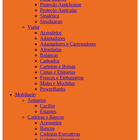
Proteção Antichoque
Proteção Auricular
Sinalética
Sinalizacao
Viajar
Acessórios
Adaptadores
Adaptadores e Carregadores
Almofadas
Balanças
Cadeados
Carteiras e Bolsas
Cintas e Etiquetas
Frascos e Embalagens
Malas e Mochilas
PowerBanks
Mobiliario
Armarios
Cacifos
Estantes
Cadeiras e Bancos
Acessorios
Bancos
Cadeiras Executivas
Cadeiras Operativas