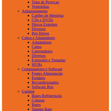
Telas de Projecao
Ventoinhas
Armazenamento
Cartões de Memória
CDs e DVDs
Discos Externos
Diversos
Pen Drives
Cabos e Adaptadores
Adaptadores
Cabos
Carregadores
Diversos
Extensões e Tomadas
HUBs
Computadores e Software
Fontes Alimentação
Portáteis
Recondicionados
Software Box
Gaming
Bases Refrigeração
Colunas
Ratos
Tapetes Rato