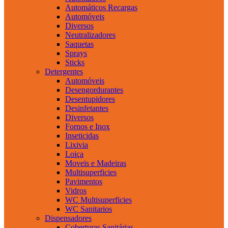
Automáticos Recargas
Automóveis
Diversos
Neutralizadores
Saquetas
Sprays
Sticks
Detergentes
Automóveis
Desengordurantes
Desentupidores
Desinfetantes
Diversos
Fornos e Inox
Inseticidas
Lixivia
Loiça
Moveis e Madeiras
Multisuperficies
Pavimentos
Vidros
WC Multisuperficies
WC Sanitarios
Dispensadores
Coberturas Sanitárias