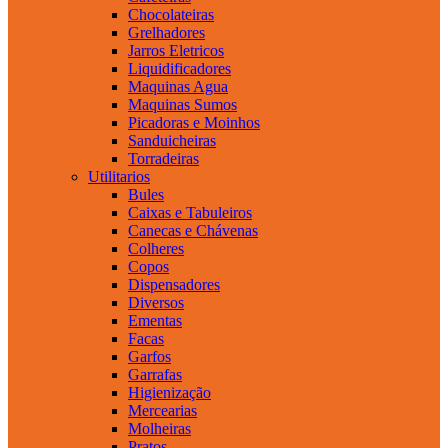
Chocolateiras
Grelhadores
Jarros Eletricos
Liquidificadores
Maquinas Agua
Maquinas Sumos
Picadoras e Moinhos
Sanduicheiras
Torradeiras
Utilitarios
Bules
Caixas e Tabuleiros
Canecas e Chávenas
Colheres
Copos
Dispensadores
Diversos
Ementas
Facas
Garfos
Garrafas
Higienização
Mercearias
Molheiras
Pratos