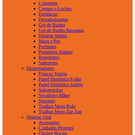
Cotonetes
Cremes e Loções
Depilacao
Desodorizantes
Gel de Banho
Gel de Banho Recargas
Higiene Intima
Maos e Pes
Perfumes
Protetores Solares
Repelentes
Sabonetes
Dispensadores
Frascos Vazios
Papel Higiénico Folha
Papel Higiénico Jumbo
Saboneteiras
Secadores Mãos
Suportes
Toalhas Maos Rolo
Toalhas Maos Zig Zag
Higiene Oral
Acessorios
Cuidados Proteses
Elixires Bucais