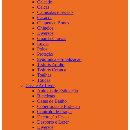
Calcado
Calcas
Camisolas e Sweats
Casacos
Chapeus e Bones
Chinelos
Diversos
Guarda-Chuvas
Luvas
Polos
Proteção
Segurança e Sinalização
T-shirts Adulto
T-shirts Crianca
Toalhas
Toucas
Casa e Ar Livre
Animais de Estimação
Bicicletas
Casas de Banho
Coberturas de Proteção
Controlo de Pragas
Decoração Festas
Desporto e Lazer
Diversos