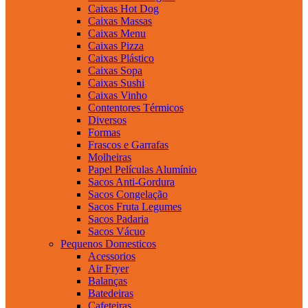
Caixas Hot Dog
Caixas Massas
Caixas Menu
Caixas Pizza
Caixas Plástico
Caixas Sopa
Caixas Sushi
Caixas Vinho
Contentores Térmicos
Diversos
Formas
Frascos e Garrafas
Molheiras
Papel Películas Alumínio
Sacos Anti-Gordura
Sacos Congelação
Sacos Fruta Legumes
Sacos Padaria
Sacos Vácuo
Pequenos Domesticos
Acessorios
Air Fryer
Balanças
Batedeiras
Cafeteiras