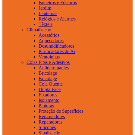
Isqueiros e Fósforos
Jardim
Lanternas
Relógios e Alarmes
Têxteis
Climatizacao
Acessórios
Aquecedores
Desumidificadores
Purificadores de Ar
Ventoinhas
Colas Fitas e Adesivos
Antiderrapantes
Bricolage
Bricolage
Cola Quente
Dupla Face
Fixadores
Isolamento
Pinturas
Proteção de Superfícies
Removedores
Reparadoras
Silicones
Sinalização