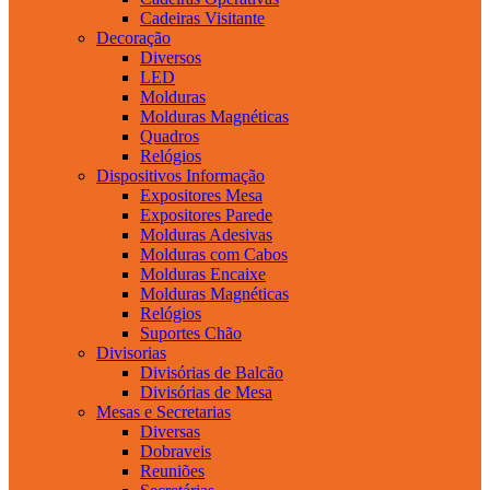
Cadeiras Visitante
Decoração
Diversos
LED
Molduras
Molduras Magnéticas
Quadros
Relógios
Dispositivos Informação
Expositores Mesa
Expositores Parede
Molduras Adesivas
Molduras com Cabos
Molduras Encaixe
Molduras Magnéticas
Relógios
Suportes Chão
Divisorias
Divisórias de Balcão
Divisórias de Mesa
Mesas e Secretarias
Diversas
Dobraveis
Reuniões