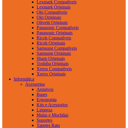
Lexmark Compatíveis
Lexmark Originais
Oki Compatíveis
Oki Originais
Olivetti Originais
Panasonic Compatíveis
Panasonic Originais
Ricoh Compatíveis
Ricoh Originais
Samsung Compatíveis
Samsung Originais
Sharp Originais
Toshiba Originais
Xerox Compatíveis
Xerox Originais
Informática
Acessorios
Arquivos
Bases
Ergonomia
Kits e Acessorios
Limpeza
Malas e Mochilas
Suportes
Tapetes Rato