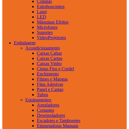
Colunas
Estroboscopios
Laser
LED
Máquinas Efeitos
Microfones
Suportes
VideoProjetores
Embalagem
Acondicionamento
Caixas Cabaz
Caixas Cartao
Caixas Vinho
Cintas Fios e Cordel
Enchimento
Filmes e Mangas
Fitas Adesivas
Papel e Cartao
Tubos
Equipamentos
Agrafadores
Cortantes
Desenroladores
Escadotes e Tamboretes
Etiquetadoras Manuais