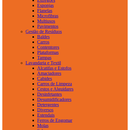
Esfregões
Esponjas
Flanelas
Microfibras
Multiusos
Pavimentos
Gestão de Resíduos
Baldes
Carros
Contentores
Plataformas
Tampas
Lavandaria e Textil
Alcatifas e Estofos
Amaciadores
Cabides
Carros de Limpeza
Cestos e Alguidares
Desinfetantes
Desumidificadores
Detergentes
Diversos
Estendais
Ferros de Engomar
Molas