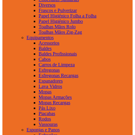
Diversos
Frascos e Pulverizar
Papel Higiénico Folha a Folha
Papel Higiénico Jumbo
Toalhas Mãos Rolo
Toalhas Mãos Zig-Zag
Equipamentos
Acessorios
Baldes
Baldes Profissionais
Cabos
Carros de Limpeza
Esfregonas
Esfregonas Recargas
Espanadores
Lava Vidros
Mopas
Mopas Armações
Mopas Recargas
Pás Lixo
Piaçabas
Rodos
Vassouras
Esponjas e Panos