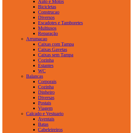
Auto e Motos
Bicicletas
Construcao
Diversos
Escadotes e Tamboretes
Multiusos
Reparação
Arrumacao
Caixas com Tampa
Caixas Gavetas
Caixas sem Tampa
Cozinha
Estantes
WC
Balancas
Corporais
Cozinha
Dinheiro
Diversas
Postais
Viagem
Calcado e Vestuario
Aventais
Batas
Cabeleireiros