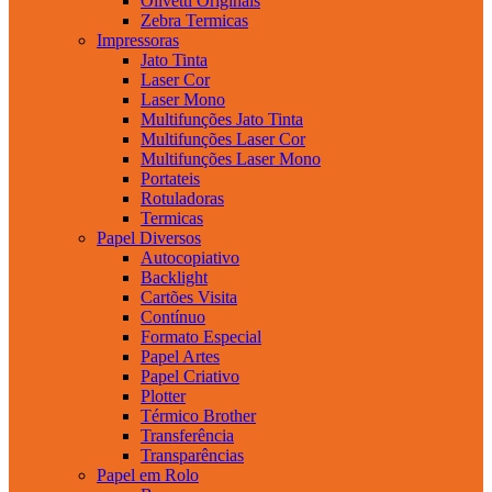
Olivetti Originais
Zebra Termicas
Impressoras
Jato Tinta
Laser Cor
Laser Mono
Multifunções Jato Tinta
Multifunções Laser Cor
Multifunções Laser Mono
Portateis
Rotuladoras
Termicas
Papel Diversos
Autocopiativo
Backlight
Cartões Visita
Contínuo
Formato Especial
Papel Artes
Papel Criativo
Plotter
Térmico Brother
Transferência
Transparências
Papel em Rolo