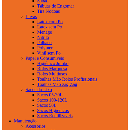
Sabao
Tábuas de Engomar
Tira Nodoas
Luvas
Latex com Po
Latex sem Po
Menage
Nitrilo
Palhaco
Polymer
Vinil sem Po
Papel e Consumiveis
Higiénico Jumbo
Rolos Marquesa
Rolos Multiusos
Toalhas Mão Rolos Profissionais
Toalhas Mão Zig-Zag
Sacos do Lixo
Sacos 05-30L
Sacos 100-120L
Sacos 50L
Sacos Higienicos
Sacos Reutilizaveis
Manutenção
Acessorios