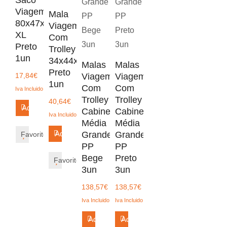
Viagem
Mala
80x47x36cm
Viagem
XL
Com
Preto
Trolley
1un
34x44x20cm
Malas
Malas
Preto
17,84
€
Viagem
Viagem
1un
Com
Com
Iva Incluido
Trolley
Trolley
40,64
€
Adicionar
Cabine
Cabine
Iva Incluido
Média
Média
Adicionar
Grande
Grande
Favorito
PP
PP
Bege
Preto
Favorito
3un
3un
138,57
€
138,57
€
Iva Incluido
Iva Incluido
Adicionar
Adicionar