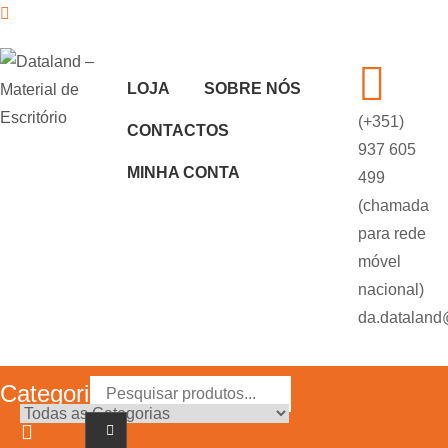
Skip
to
LOJA
SOBRE NÓS
content
(+351)
CONTACTOS
Dataland – Material de Escritório
Material de Escritório
937 605
MINHA CONTA
499
(chamada
para rede
móvel
nacional)
da.dataland
Categorias