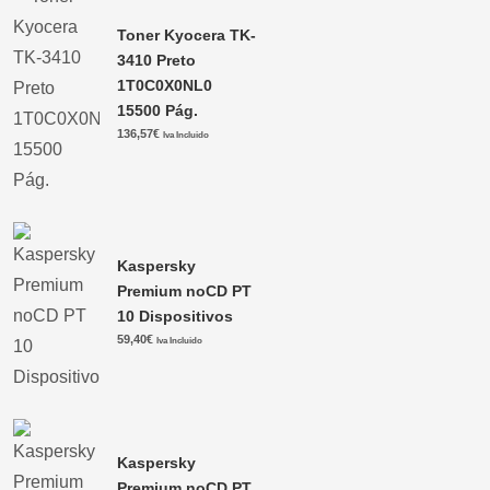
Toner Kyocera TK-
3410 Preto
1T0C0X0NL0
15500 Pág.
136,57
€
Iva Incluido
Kaspersky
Premium noCD PT
10 Dispositivos
59,40
€
Iva Incluido
Kaspersky
Premium noCD PT