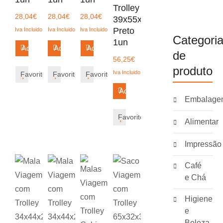
Trolley
28,04
€
28,04
€
28,04
€
39x55x23cm
Preto
Iva Incluido
Iva Incluido
Iva Incluido
Categori
1un
Adicionar
Adicionar
Adicionar
de
56,25
€
produto
Iva Incluido
Favorito
Favorito
Favorito
Adicionar
Embalage
Favorito
Alimentar
Impressão
Café
e Chá
Higiene
e
Beleza