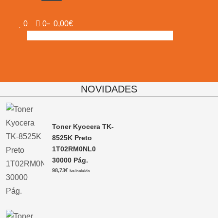
0
0
0,00€
NOVIDADES
Toner Kyocera TK-
8525K Preto
1T02RM0NL0
30000 Pág.
98,73
€
Iva Incluido