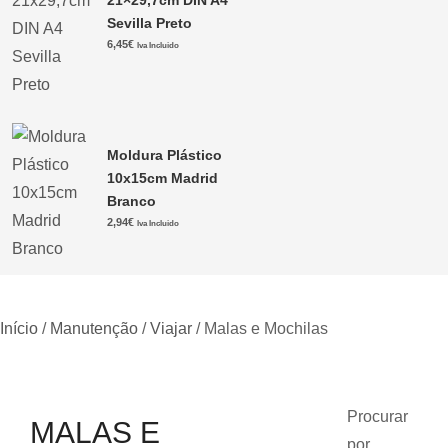
21×29,7cm DIN A4
Sevilla Preto
6,45
€
Iva Incluido
Moldura Plástico
10x15cm Madrid
Branco
2,94
€
Iva Incluido
Início
/
Manutenção
/
Viajar
/ Malas e Mochilas
Procurar
MALAS E
por