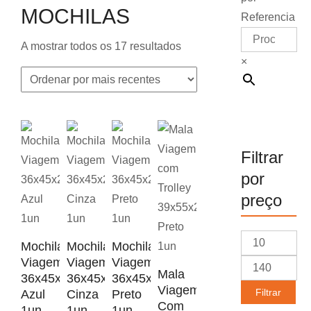
MOCHILAS
Referencia
Ordenado
A mostrar todos os 17 resultados
×
por
mais
recentes
Filtrar
por
preço
Preço
Mochila
Mochila
Mochila
mínimo
Viagem
Viagem
Viagem
Preço
Mala
36x45x20cm
36x45x20cm
36x45x20cm
máximo
Viagem
Filtrar
Azul
Cinza
Preto
Com
1un
1un
1un