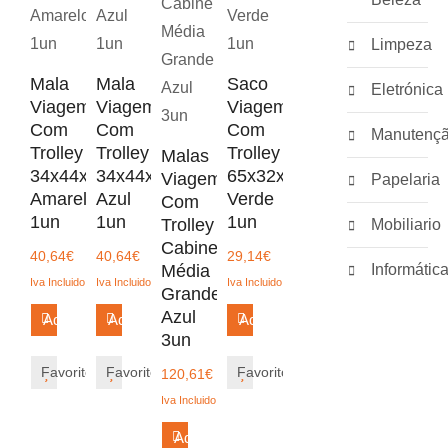
Limpeza
Mala
Mala
Saco
Eletrónica
Viagem
Viagem
Viagem
Com
Com
Com
Manutenç
Trolley
Trolley
Trolley
Malas
34x44x20cm
34x44x20cm
65x32x30cm
Viagem
Papelaria
Amarelo
Azul
Verde
Com
1un
1un
1un
Trolley
Mobiliario
Cabine
40,64
€
40,64
€
29,14
€
Média
Informátic
Iva Incluido
Iva Incluido
Iva Incluido
Grande
Azul
Adicionar
Adicionar
Adicionar
3un
Favorito
Favorito
Favorito
120,61
€
Iva Incluido
Adicionar