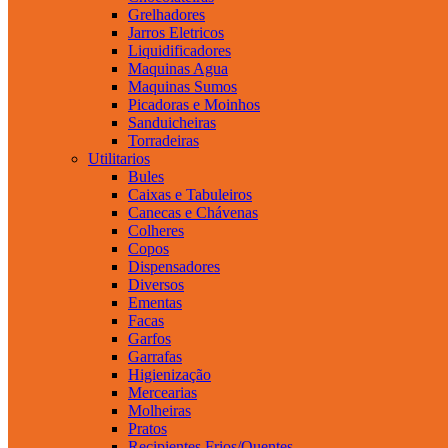
Grelhadores
Jarros Eletricos
Liquidificadores
Maquinas Agua
Maquinas Sumos
Picadoras e Moinhos
Sanduicheiras
Torradeiras
Utilitarios
Bules
Caixas e Tabuleiros
Canecas e Chávenas
Colheres
Copos
Dispensadores
Diversos
Ementas
Facas
Garfos
Garrafas
Higienização
Mercearias
Molheiras
Pratos
Recipientes Frios/Quentes