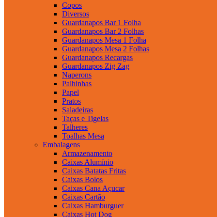
Copos
Diversos
Guardanapos Bar 1 Folha
Guardanapos Bar 2 Folhas
Guardanapos Mesa 1 Folha
Guardanapos Mesa 2 Folhas
Guardanapos Recargas
Guardanapos Zig Zag
Naperons
Palhinhas
Papel
Pratos
Saladeiras
Taças e Tigelas
Talheres
Toalhas Mesa
Embalagens
Armazenamento
Caixas Alumínio
Caixas Batatas Fritas
Caixas Bolos
Caixas Cana Açucar
Caixas Cartão
Caixas Hamburguer
Caixas Hot Dog