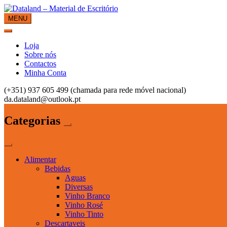
Skip
to
MENU
Dataland – Material de Escritório
Material de Escritório
content
Loja
Sobre nós
Contactos
Minha Conta
(+351) 937 605 499 (chamada para rede móvel nacional)
da.dataland@outlook.pt
Categorias
Alimentar
Bebidas
Aguas
Diversas
Vinho Branco
Vinho Rosé
Vinho Tinto
Descartaveis