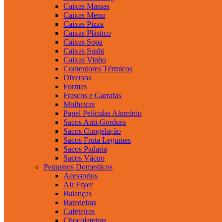
Caixas Massas
Caixas Menu
Caixas Pizza
Caixas Plástico
Caixas Sopa
Caixas Sushi
Caixas Vinho
Contentores Térmicos
Diversos
Formas
Frascos e Garrafas
Molheiras
Papel Películas Alumínio
Sacos Anti-Gordura
Sacos Congelação
Sacos Fruta Legumes
Sacos Padaria
Sacos Vácuo
Pequenos Domesticos
Acessorios
Air Fryer
Balanças
Batedeiras
Cafeteiras
Chocolateiras