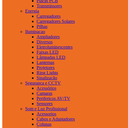
Placas PCB
Transmissores
Energia
Carregadores
Carregadores Solares
Pilhas
Iluminacao
Ampliadores
Diversos
Eletroluminescentes
Faixas LED
Lâmpadas LED
Lanternas
Projetores
Ring Lights
Sinalização
Seguranca e CCTV
Acessórios
Camaras
Perifericos AV/TV
Sensores
Som e Luz Profissional
Acessorios
Cabos e Adaptadores
Colunas