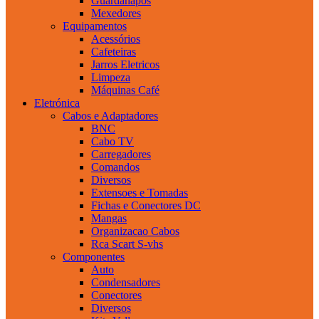
Guardanapos
Mexedores
Equipamentos
Acessórios
Cafeteiras
Jarros Eletricos
Limpeza
Máquinas Café
Eletrónica
Cabos e Adaptadores
BNC
Cabo TV
Carregadores
Comandos
Diversos
Extensoes e Tomadas
Fichas e Conectores DC
Mangas
Organizacao Cabos
Rca Scart S-vhs
Componentes
Auto
Condensadores
Conectores
Diversos