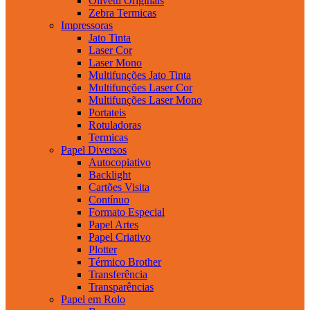
Olivetti Originais
Zebra Termicas
Impressoras
Jato Tinta
Laser Cor
Laser Mono
Multifunções Jato Tinta
Multifunções Laser Cor
Multifunções Laser Mono
Portateis
Rotuladoras
Termicas
Papel Diversos
Autocopiativo
Backlight
Cartões Visita
Contínuo
Formato Especial
Papel Artes
Papel Criativo
Plotter
Térmico Brother
Transferência
Transparências
Papel em Rolo