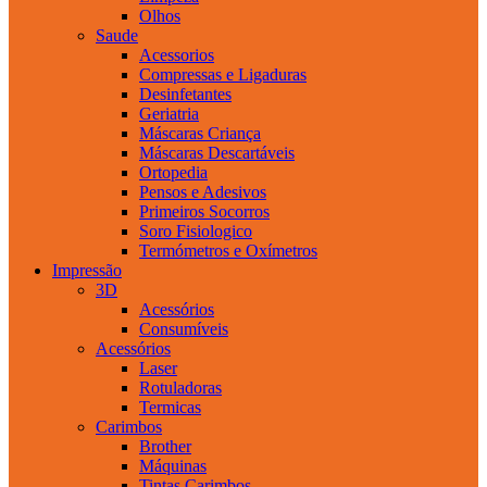
Olhos
Saude
Acessorios
Compressas e Ligaduras
Desinfetantes
Geriatria
Máscaras Criança
Máscaras Descartáveis
Ortopedia
Pensos e Adesivos
Primeiros Socorros
Soro Fisiologico
Termómetros e Oxímetros
Impressão
3D
Acessórios
Consumíveis
Acessórios
Laser
Rotuladoras
Termicas
Carimbos
Brother
Máquinas
Tintas Carimbos