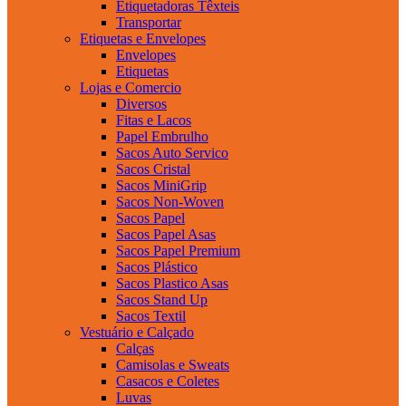
Etiquetadoras Têxteis
Transportar
Etiquetas e Envelopes
Envelopes
Etiquetas
Lojas e Comercio
Diversos
Fitas e Lacos
Papel Embrulho
Sacos Auto Servico
Sacos Cristal
Sacos MiniGrip
Sacos Non-Woven
Sacos Papel
Sacos Papel Asas
Sacos Papel Premium
Sacos Plástico
Sacos Plastico Asas
Sacos Stand Up
Sacos Textil
Vestuário e Calçado
Calças
Camisolas e Sweats
Casacos e Coletes
Luvas