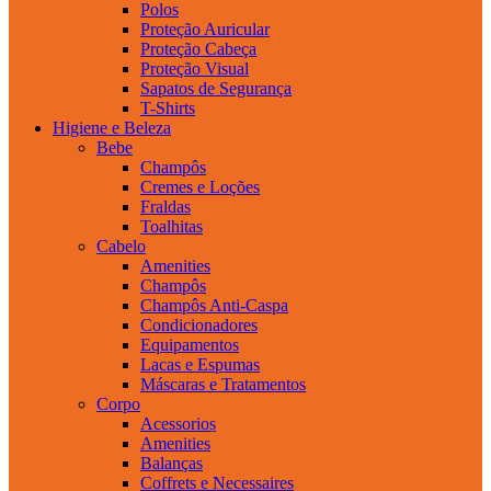
Polos
Proteção Auricular
Proteção Cabeça
Proteção Visual
Sapatos de Segurança
T-Shirts
Higiene e Beleza
Bebe
Champôs
Cremes e Loções
Fraldas
Toalhitas
Cabelo
Amenities
Champôs
Champôs Anti-Caspa
Condicionadores
Equipamentos
Lacas e Espumas
Máscaras e Tratamentos
Corpo
Acessorios
Amenities
Balanças
Coffrets e Necessaires