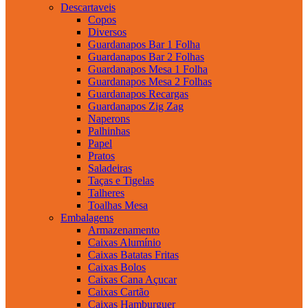
Descartaveis
Copos
Diversos
Guardanapos Bar 1 Folha
Guardanapos Bar 2 Folhas
Guardanapos Mesa 1 Folha
Guardanapos Mesa 2 Folhas
Guardanapos Recargas
Guardanapos Zig Zag
Naperons
Palhinhas
Papel
Pratos
Saladeiras
Taças e Tigelas
Talheres
Toalhas Mesa
Embalagens
Armazenamento
Caixas Alumínio
Caixas Batatas Fritas
Caixas Bolos
Caixas Cana Açucar
Caixas Cartão
Caixas Hamburguer