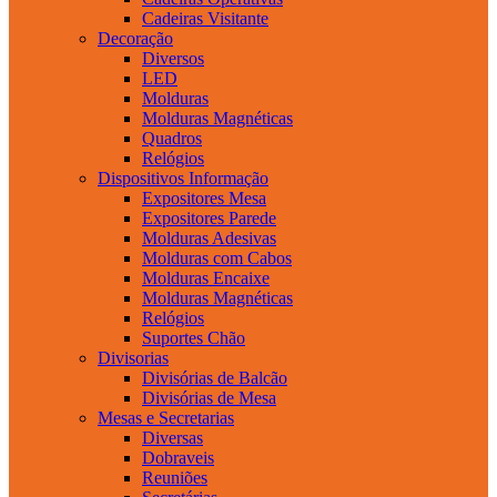
Cadeiras Visitante
Decoração
Diversos
LED
Molduras
Molduras Magnéticas
Quadros
Relógios
Dispositivos Informação
Expositores Mesa
Expositores Parede
Molduras Adesivas
Molduras com Cabos
Molduras Encaixe
Molduras Magnéticas
Relógios
Suportes Chão
Divisorias
Divisórias de Balcão
Divisórias de Mesa
Mesas e Secretarias
Diversas
Dobraveis
Reuniões