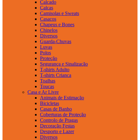
Calcado
Calcas
Camisolas e Sweats
Casacos
Chapeus e Bones
Chinelos
Diversos
Guarda-Chuvas
Luvas
Polos
Proteção
Segurança e Sinalização
T-shirts Adulto
T-shirts Crianca
Toalhas
Toucas
Casa e Ar Livre
Animais de Estimação
Bicicletas
Casas de Banho
Coberturas de Proteção
Controlo de Pragas
Decoração Festas
Desporto e Lazer
Diversos