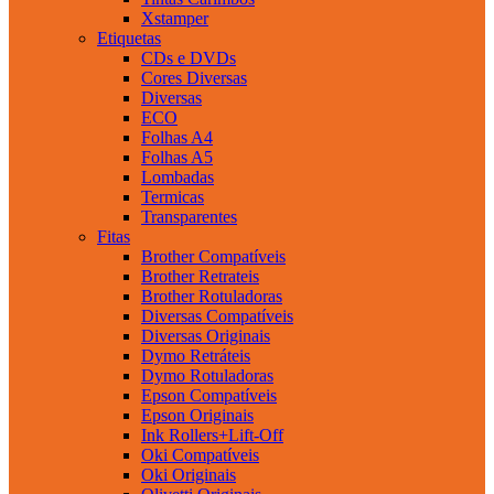
Xstamper
Etiquetas
CDs e DVDs
Cores Diversas
Diversas
ECO
Folhas A4
Folhas A5
Lombadas
Termicas
Transparentes
Fitas
Brother Compatíveis
Brother Retrateis
Brother Rotuladoras
Diversas Compatíveis
Diversas Originais
Dymo Retráteis
Dymo Rotuladoras
Epson Compatíveis
Epson Originais
Ink Rollers+Lift-Off
Oki Compatíveis
Oki Originais