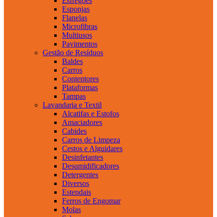
Esfregões
Esponjas
Flanelas
Microfibras
Multiusos
Pavimentos
Gestão de Resíduos
Baldes
Carros
Contentores
Plataformas
Tampas
Lavandaria e Textil
Alcatifas e Estofos
Amaciadores
Cabides
Carros de Limpeza
Cestos e Alguidares
Desinfetantes
Desumidificadores
Detergentes
Diversos
Estendais
Ferros de Engomar
Molas