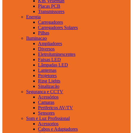
Kits Velleman
Placas PCB
Transmissores
Energia
Carregadores
Carregadores Solares
Pilhas
Iluminacao
Ampliadores
Diversos
Eletroluminescentes
Faixas LED
Lâmpadas LED
Lanternas
Projetores
Ring Lights
Sinalização
Seguranca e CCTV
Acessórios
Camaras
Perifericos AV/TV
Sensores
Som e Luz Profissional
Acessorios
Cabos e Adaptadores