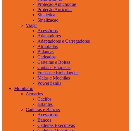
Proteção Antichoque
Proteção Auricular
Sinalética
Sinalizacao
Viajar
Acessórios
Adaptadores
Adaptadores e Carregadores
Almofadas
Balanças
Cadeados
Carteiras e Bolsas
Cintas e Etiquetas
Frascos e Embalagens
Malas e Mochilas
PowerBanks
Mobiliario
Armarios
Cacifos
Estantes
Cadeiras e Bancos
Acessorios
Bancos
Cadeiras Executivas
Cadeiras Operativas