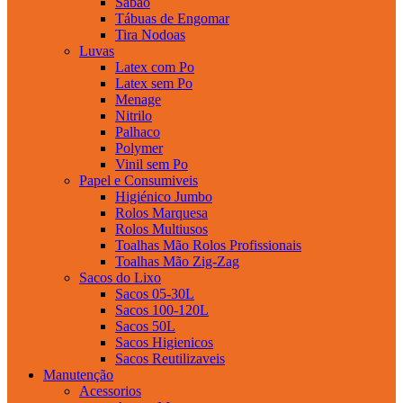
Sabao
Tábuas de Engomar
Tira Nodoas
Luvas
Latex com Po
Latex sem Po
Menage
Nitrilo
Palhaco
Polymer
Vinil sem Po
Papel e Consumiveis
Higiénico Jumbo
Rolos Marquesa
Rolos Multiusos
Toalhas Mão Rolos Profissionais
Toalhas Mão Zig-Zag
Sacos do Lixo
Sacos 05-30L
Sacos 100-120L
Sacos 50L
Sacos Higienicos
Sacos Reutilizaveis
Manutenção
Acessorios