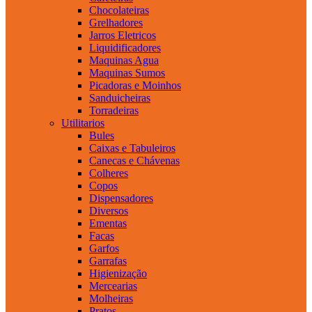
Chocolateiras
Grelhadores
Jarros Eletricos
Liquidificadores
Maquinas Agua
Maquinas Sumos
Picadoras e Moinhos
Sanduicheiras
Torradeiras
Utilitarios
Bules
Caixas e Tabuleiros
Canecas e Chávenas
Colheres
Copos
Dispensadores
Diversos
Ementas
Facas
Garfos
Garrafas
Higienização
Mercearias
Molheiras
Pratos