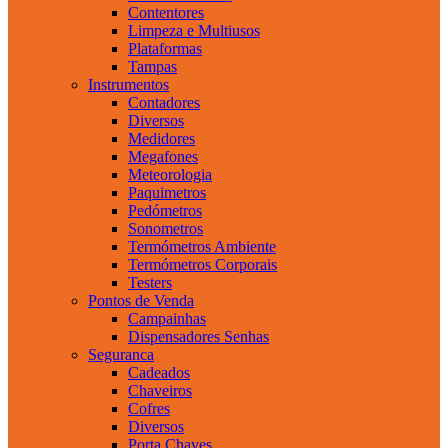
Contentores
Limpeza e Multiusos
Plataformas
Tampas
Instrumentos
Contadores
Diversos
Medidores
Megafones
Meteorologia
Paquimetros
Pedómetros
Sonometros
Termómetros Ambiente
Termómetros Corporais
Testers
Pontos de Venda
Campainhas
Dispensadores Senhas
Seguranca
Cadeados
Chaveiros
Cofres
Diversos
Porta Chaves