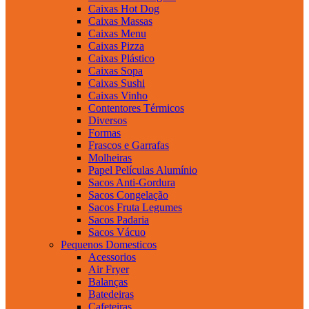
Caixas Hot Dog
Caixas Massas
Caixas Menu
Caixas Pizza
Caixas Plástico
Caixas Sopa
Caixas Sushi
Caixas Vinho
Contentores Térmicos
Diversos
Formas
Frascos e Garrafas
Molheiras
Papel Películas Alumínio
Sacos Anti-Gordura
Sacos Congelação
Sacos Fruta Legumes
Sacos Padaria
Sacos Vácuo
Pequenos Domesticos
Acessorios
Air Fryer
Balanças
Batedeiras
Cafeteiras