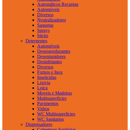
Automáticos Recargas
Automóveis
Diversos
Neutralizadores
Saquetas
Sprays
Sticks
Detergentes
Automóveis
Desengordurantes
Desentupidores
Desinfetantes
Diversos
Fornos e Inox
Inseticidas
Lixivia
Loiça
Moveis e Madeiras
Multisuperficies
Pavimentos
Vidros
WC Multisuperficies
WC Sanitarios
Dispensadores
Coberturas Sanitárias