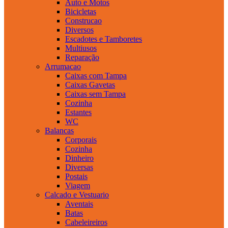
Auto e Motos
Bicicletas
Construcao
Diversos
Escadotes e Tamboretes
Multiusos
Reparação
Arrumacao
Caixas com Tampa
Caixas Gavetas
Caixas sem Tampa
Cozinha
Estantes
WC
Balancas
Corporais
Cozinha
Dinheiro
Diversas
Postais
Viagem
Calcado e Vestuario
Aventais
Batas
Cabeleireiros