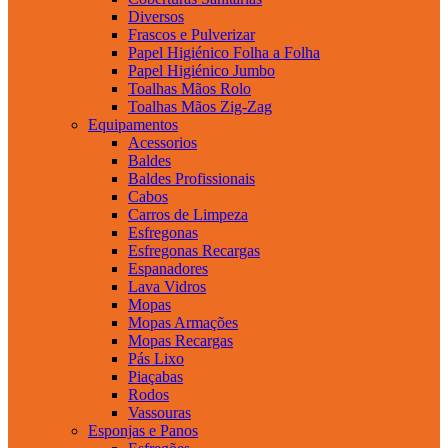
Diversos
Frascos e Pulverizar
Papel Higiénico Folha a Folha
Papel Higiénico Jumbo
Toalhas Mãos Rolo
Toalhas Mãos Zig-Zag
Equipamentos
Acessorios
Baldes
Baldes Profissionais
Cabos
Carros de Limpeza
Esfregonas
Esfregonas Recargas
Espanadores
Lava Vidros
Mopas
Mopas Armações
Mopas Recargas
Pás Lixo
Piaçabas
Rodos
Vassouras
Esponjas e Panos