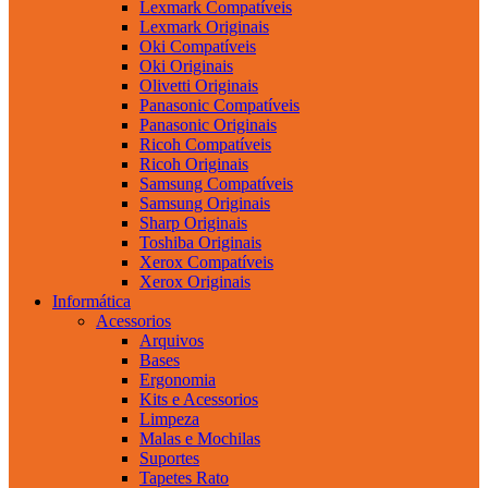
Lexmark Compatíveis
Lexmark Originais
Oki Compatíveis
Oki Originais
Olivetti Originais
Panasonic Compatíveis
Panasonic Originais
Ricoh Compatíveis
Ricoh Originais
Samsung Compatíveis
Samsung Originais
Sharp Originais
Toshiba Originais
Xerox Compatíveis
Xerox Originais
Informática
Acessorios
Arquivos
Bases
Ergonomia
Kits e Acessorios
Limpeza
Malas e Mochilas
Suportes
Tapetes Rato