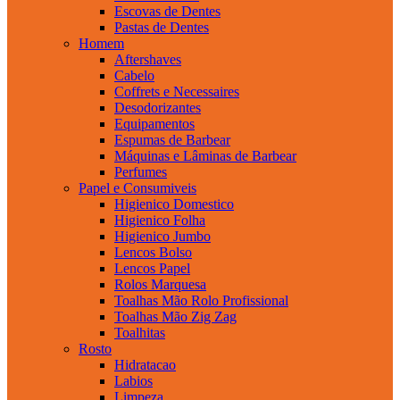
Escovas de Dentes
Pastas de Dentes
Homem
Aftershaves
Cabelo
Coffrets e Necessaires
Desodorizantes
Equipamentos
Espumas de Barbear
Máquinas e Lâminas de Barbear
Perfumes
Papel e Consumiveis
Higienico Domestico
Higienico Folha
Higienico Jumbo
Lencos Bolso
Lencos Papel
Rolos Marquesa
Toalhas Mão Rolo Profissional
Toalhas Mão Zig Zag
Toalhitas
Rosto
Hidratacao
Labios
Limpeza