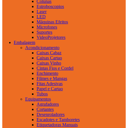
Colunas
Estroboscopios
Laser
LED
Máquinas Efeitos
Microfones
Suportes
VideoProjetores
Embalagem
Acondicionamento
Caixas Cabaz
Caixas Cartao
Caixas Vinho
Cintas Fios e Cordel
Enchimento
Filmes e Mangas
Fitas Adesivas
Papel e Cartao
Tubos
Equipamentos
Agrafadores
Cortantes
Desenroladores
Escadotes e Tamboretes
Etiquetadoras Manuais