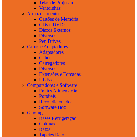
Telas de Projecao
Ventoinhas
Armazenamento
Cartões de Memória
CDs e DVDs
Discos Externos
Diversos
Pen Drives
Cabos e Adaptadores
Adaptadores
Cabos
Carregadores
Diversos
Extensões e Tomadas
HUBs
Computadores e Software
Fontes Alimentação
Portáteis
Recondicionados
Software Box
Gaming
Bases Refrigeração
Colunas
Ratos
Tapetes Rato