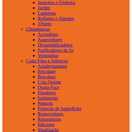
Isqueiros e Fósforos
Jardim
Lanternas
Relógios e Alarmes
Têxteis
Climatizacao
Acessórios
Aquecedores
Desumidificadores
Purificadores de Ar
Ventoinhas
Colas Fitas e Adesivos
Antiderrapantes
Bricolage
Bricolage
Cola Quente
Dupla Face
Fixadores
Isolamento
Pinturas
Proteção de Superfícies
Removedores
Reparadoras
Silicones
Sinalização