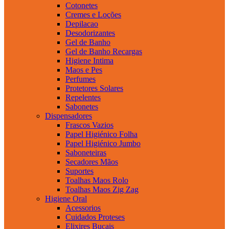
Cotonetes
Cremes e Loções
Depilacao
Desodorizantes
Gel de Banho
Gel de Banho Recargas
Higiene Intima
Maos e Pes
Perfumes
Protetores Solares
Repelentes
Sabonetes
Dispensadores
Frascos Vazios
Papel Higiénico Folha
Papel Higiénico Jumbo
Saboneteiras
Secadores Mãos
Suportes
Toalhas Maos Rolo
Toalhas Maos Zig Zag
Higiene Oral
Acessorios
Cuidados Proteses
Elixires Bucais