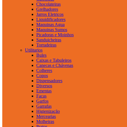
Chocolateiras
Grelhadores
Jarros Eletricos
Liquidificadores
Maquinas Agua
Maquinas Sumos
Picadoras e Moinhos
Sanduicheiras
Torradeiras
Utilitarios
Bules
Caixas e Tabuleiros
Canecas e Chávenas
Colheres
Copos
Dispensadores
Diversos
Ementas
Facas
Garfos
Garrafas
Higienização
Mercearias
Molheiras
Pratos