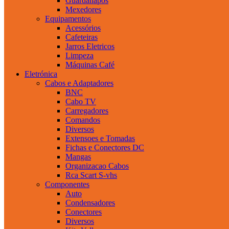
Guardanapos
Mexedores
Equipamentos
Acessórios
Cafeteiras
Jarros Eletricos
Limpeza
Máquinas Café
Eletrónica
Cabos e Adaptadores
BNC
Cabo TV
Carregadores
Comandos
Diversos
Extensoes e Tomadas
Fichas e Conectores DC
Mangas
Organizacao Cabos
Rca Scart S-vhs
Componentes
Auto
Condensadores
Conectores
Diversos