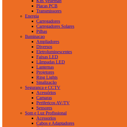
Kits Velleman
Placas PCB
Transmissores
Energia
Carregadores
Carregadores Solares
Pilhas
Iluminacao
Ampliadores
Diversos
Eletroluminescentes
Faixas LED
Lâmpadas LED
Lanternas
Projetores
Ring Lights
Sinalização
Seguranca e CCTV
Acessórios
Camaras
Perifericos AV/TV
Sensores
Som e Luz Profissional
Acessorios
Cabos e Adaptadores