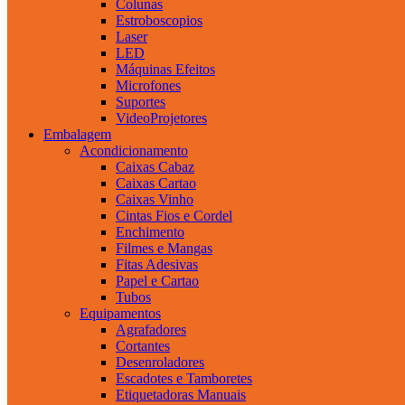
Colunas
Estroboscopios
Laser
LED
Máquinas Efeitos
Microfones
Suportes
VideoProjetores
Embalagem
Acondicionamento
Caixas Cabaz
Caixas Cartao
Caixas Vinho
Cintas Fios e Cordel
Enchimento
Filmes e Mangas
Fitas Adesivas
Papel e Cartao
Tubos
Equipamentos
Agrafadores
Cortantes
Desenroladores
Escadotes e Tamboretes
Etiquetadoras Manuais