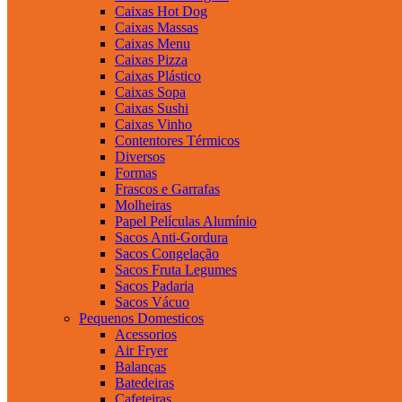
Caixas Hot Dog
Caixas Massas
Caixas Menu
Caixas Pizza
Caixas Plástico
Caixas Sopa
Caixas Sushi
Caixas Vinho
Contentores Térmicos
Diversos
Formas
Frascos e Garrafas
Molheiras
Papel Películas Alumínio
Sacos Anti-Gordura
Sacos Congelação
Sacos Fruta Legumes
Sacos Padaria
Sacos Vácuo
Pequenos Domesticos
Acessorios
Air Fryer
Balanças
Batedeiras
Cafeteiras