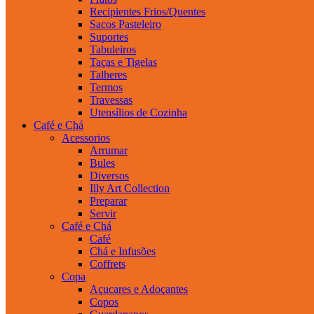
Recipientes Frios/Quentes
Sacos Pasteleiro
Suportes
Tabuleiros
Taças e Tigelas
Talheres
Termos
Travessas
Utensílios de Cozinha
Café e Chá
Acessorios
Arrumar
Bules
Diversos
Illy Art Collection
Preparar
Servir
Café e Chá
Café
Chá e Infusões
Coffrets
Copa
Açucares e Adoçantes
Copos