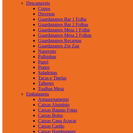
Descartaveis
Copos
Diversos
Guardanapos Bar 1 Folha
Guardanapos Bar 2 Folhas
Guardanapos Mesa 1 Folha
Guardanapos Mesa 2 Folhas
Guardanapos Recargas
Guardanapos Zig Zag
Naperons
Palhinhas
Papel
Pratos
Saladeiras
Taças e Tigelas
Talheres
Toalhas Mesa
Embalagens
Armazenamento
Caixas Alumínio
Caixas Batatas Fritas
Caixas Bolos
Caixas Cana Açucar
Caixas Cartão
Caixas Hamburguer