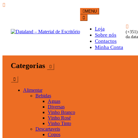
Skip
MENU
to
content
Loja
(+351)
Sobre nós
da.dat
Contactos
Dataland – Material de Esc
Material de Escritório
Minha Conta
Categorias
Alimentar
Bebidas
Aguas
Diversas
Vinho Branco
Vinho Rosé
Vinho Tinto
Descartaveis
Copos