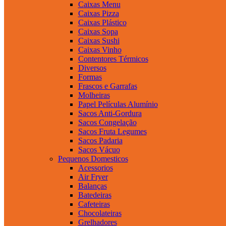
Caixas Menu
Caixas Pizza
Caixas Plástico
Caixas Sopa
Caixas Sushi
Caixas Vinho
Contentores Térmicos
Diversos
Formas
Frascos e Garrafas
Molheiras
Papel Películas Alumínio
Sacos Anti-Gordura
Sacos Congelação
Sacos Fruta Legumes
Sacos Padaria
Sacos Vácuo
Pequenos Domesticos
Acessorios
Air Fryer
Balanças
Batedeiras
Cafeteiras
Chocolateiras
Grelhadores