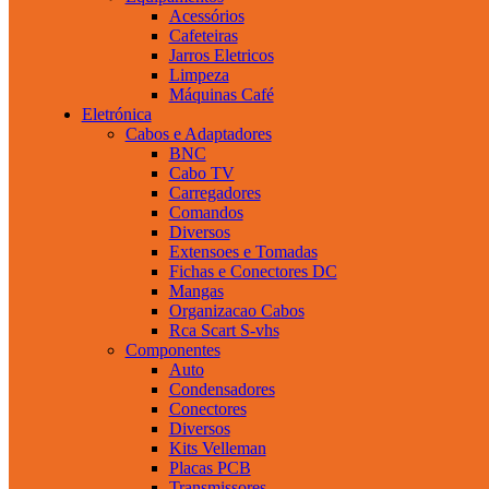
Acessórios
Cafeteiras
Jarros Eletricos
Limpeza
Máquinas Café
Eletrónica
Cabos e Adaptadores
BNC
Cabo TV
Carregadores
Comandos
Diversos
Extensoes e Tomadas
Fichas e Conectores DC
Mangas
Organizacao Cabos
Rca Scart S-vhs
Componentes
Auto
Condensadores
Conectores
Diversos
Kits Velleman
Placas PCB
Transmissores