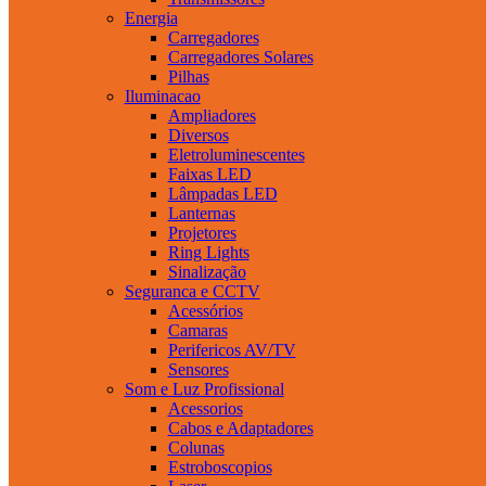
Energia
Carregadores
Carregadores Solares
Pilhas
Iluminacao
Ampliadores
Diversos
Eletroluminescentes
Faixas LED
Lâmpadas LED
Lanternas
Projetores
Ring Lights
Sinalização
Seguranca e CCTV
Acessórios
Camaras
Perifericos AV/TV
Sensores
Som e Luz Profissional
Acessorios
Cabos e Adaptadores
Colunas
Estroboscopios