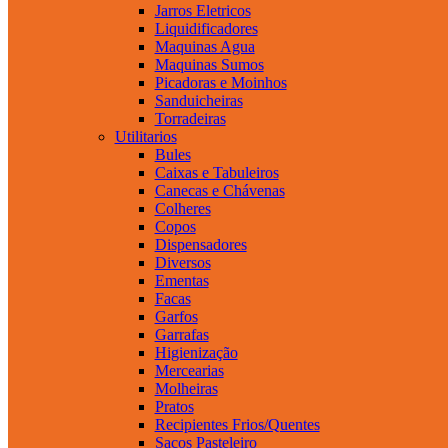
Jarros Eletricos
Liquidificadores
Maquinas Agua
Maquinas Sumos
Picadoras e Moinhos
Sanduicheiras
Torradeiras
Utilitarios
Bules
Caixas e Tabuleiros
Canecas e Chávenas
Colheres
Copos
Dispensadores
Diversos
Ementas
Facas
Garfos
Garrafas
Higienização
Mercearias
Molheiras
Pratos
Recipientes Frios/Quentes
Sacos Pasteleiro