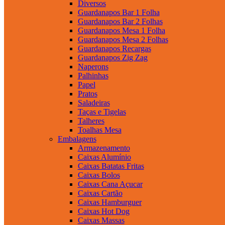
Diversos
Guardanapos Bar 1 Folha
Guardanapos Bar 2 Folhas
Guardanapos Mesa 1 Folha
Guardanapos Mesa 2 Folhas
Guardanapos Recargas
Guardanapos Zig Zag
Naperons
Palhinhas
Papel
Pratos
Saladeiras
Taças e Tigelas
Talheres
Toalhas Mesa
Embalagens
Armazenamento
Caixas Alumínio
Caixas Batatas Fritas
Caixas Bolos
Caixas Cana Açucar
Caixas Cartão
Caixas Hamburguer
Caixas Hot Dog
Caixas Massas