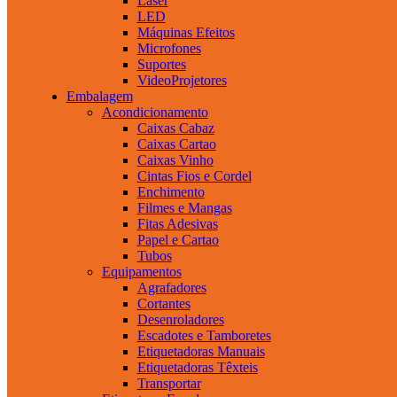
Laser
LED
Máquinas Efeitos
Microfones
Suportes
VideoProjetores
Embalagem
Acondicionamento
Caixas Cabaz
Caixas Cartao
Caixas Vinho
Cintas Fios e Cordel
Enchimento
Filmes e Mangas
Fitas Adesivas
Papel e Cartao
Tubos
Equipamentos
Agrafadores
Cortantes
Desenroladores
Escadotes e Tamboretes
Etiquetadoras Manuais
Etiquetadoras Têxteis
Transportar