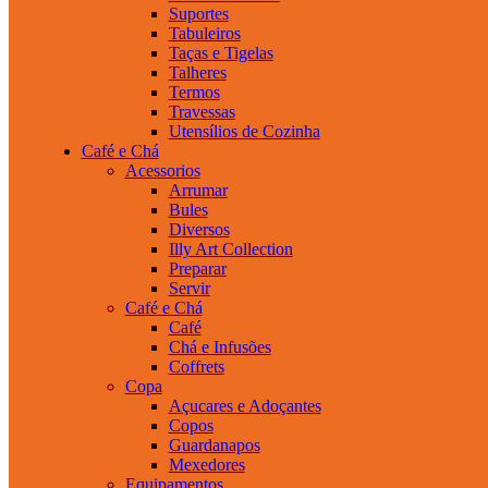
Suportes
Tabuleiros
Taças e Tigelas
Talheres
Termos
Travessas
Utensílios de Cozinha
Café e Chá
Acessorios
Arrumar
Bules
Diversos
Illy Art Collection
Preparar
Servir
Café e Chá
Café
Chá e Infusões
Coffrets
Copa
Açucares e Adoçantes
Copos
Guardanapos
Mexedores
Equipamentos