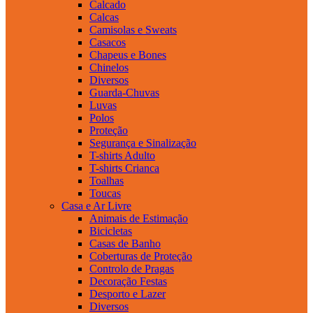
Calcado
Calcas
Camisolas e Sweats
Casacos
Chapeus e Bones
Chinelos
Diversos
Guarda-Chuvas
Luvas
Polos
Proteção
Segurança e Sinalização
T-shirts Adulto
T-shirts Crianca
Toalhas
Toucas
Casa e Ar Livre
Animais de Estimação
Bicicletas
Casas de Banho
Coberturas de Proteção
Controlo de Pragas
Decoração Festas
Desporto e Lazer
Diversos