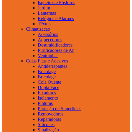
Isqueiros e Fósforos
Jardim
Lanternas
Relógios e Alarmes
Têxteis
Climatizacao
Acessórios
Aquecedores
Desumidificadores
Purificadores de Ar
Ventoinhas
Colas Fitas e Adesivos
Antiderrapantes
Bricolage
Bricolage
Cola Quente
Dupla Face
Fixadores
Isolamento
Pinturas
Proteção de Superfícies
Removedores
Reparadoras
Silicones
Sinalização