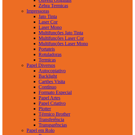
Olivetti Originais
Zebra Termicas
Impressoras
Jato Tinta
Laser Cor
Laser Mono
Multifunções Jato Tinta
Multifunções Laser Cor
Multifunções Laser Mono
Portateis
Rotuladoras
Termicas
Papel Diversos
Autocopiativo
Backlight
Cartões Visita
Contínuo
Formato Especial
Papel Artes
Papel Criativo
Plotter
Térmico Brother
Transferência
Transparências
Papel em Rolo