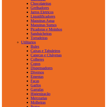
Chocolateiras
Grelhadores
Jarros Eletricos
Liquidificadores
Maquinas Agua
Maquinas Sumos
Picadoras e Moinhos
Sanduicheiras
Torradeiras
Utilitarios
Bules
Caixas e Tabuleiros
Canecas e Chávenas
Colheres
Copos
Dispensadores
Diversos
Ementas
Facas
Garfos
Garrafas
Higienização
Mercearias
Molheiras
Pratos