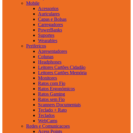
Mobile
Acessorios
Auriculares
Capas e Bolsas
Carregadores
PowerBanks
Suportes
Wearables
Perifericos
Apresentadores
Colunas
Headphones
Leitores Cartões Cidadão
Leitores Cartões Memória
Monitores
Ratos com Fio
Ratos Ergonómicos
Ratos Gaming
Ratos sem Fio
Scanners Documentais
Teclado + Rato
Teclados
WebCams
Redes e Comunicacoes
Acess Points