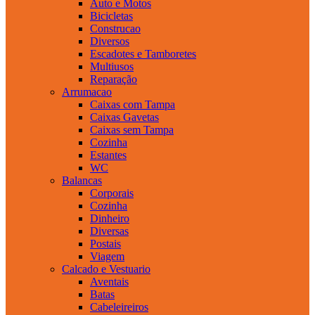
Auto e Motos
Bicicletas
Construcao
Diversos
Escadotes e Tamboretes
Multiusos
Reparação
Arrumacao
Caixas com Tampa
Caixas Gavetas
Caixas sem Tampa
Cozinha
Estantes
WC
Balancas
Corporais
Cozinha
Dinheiro
Diversas
Postais
Viagem
Calcado e Vestuario
Aventais
Batas
Cabeleireiros