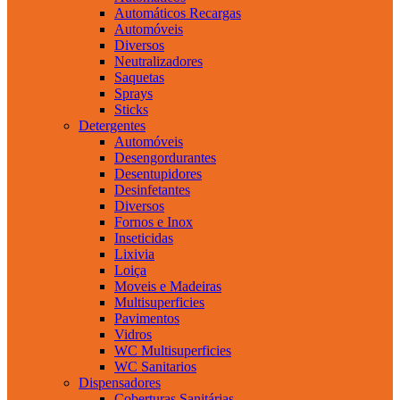
Automáticos Recargas
Automóveis
Diversos
Neutralizadores
Saquetas
Sprays
Sticks
Detergentes
Automóveis
Desengordurantes
Desentupidores
Desinfetantes
Diversos
Fornos e Inox
Inseticidas
Lixivia
Loiça
Moveis e Madeiras
Multisuperficies
Pavimentos
Vidros
WC Multisuperficies
WC Sanitarios
Dispensadores
Coberturas Sanitárias