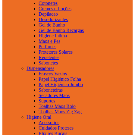
Cotonetes
Cremes e Loções
Depilacao
Desodorizantes
Gel de Banho
Gel de Banho Recargas
Higiene Intima
Maos e Pes
Perfumes
Protetores Solares
Repelentes
Sabonetes
Dispensadores
Frascos Vazios
Papel Higiénico Folha
Papel Higiénico Jumbo
Saboneteiras
Secadores Mãos
Suportes
Toalhas Maos Rolo
Toalhas Maos Zig Zag
Higiene Oral
Acessorios
Cuidados Proteses
Elixires Bucais