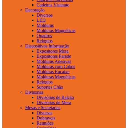
Cadeiras Visitante
Decoração
Diversos
LED
Molduras
Molduras Magnéticas
Quadros
Relógios
Dispositivos Informação
Expositores Mesa
Expositores Parede
Molduras Adesivas
Molduras com Cabos
Molduras Encaixe
Molduras Magnéticas
Relógios
Suportes Chão
Divisorias
Divisórias de Balcão
Divisórias de Mesa
Mesas e Secretarias
Diversas
Dobraveis
Reuniões