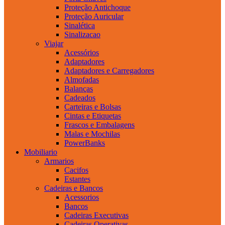
Proteção Antichoque
Proteção Auricular
Sinalética
Sinalizacao
Viajar
Acessórios
Adaptadores
Adaptadores e Carregadores
Almofadas
Balanças
Cadeados
Carteiras e Bolsas
Cintas e Etiquetas
Frascos e Embalagens
Malas e Mochilas
PowerBanks
Mobiliario
Armarios
Cacifos
Estantes
Cadeiras e Bancos
Acessorios
Bancos
Cadeiras Executivas
Cadeiras Operativas