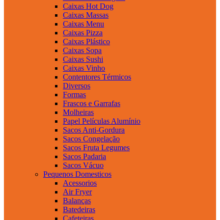
Caixas Hot Dog
Caixas Massas
Caixas Menu
Caixas Pizza
Caixas Plástico
Caixas Sopa
Caixas Sushi
Caixas Vinho
Contentores Térmicos
Diversos
Formas
Frascos e Garrafas
Molheiras
Papel Películas Alumínio
Sacos Anti-Gordura
Sacos Congelação
Sacos Fruta Legumes
Sacos Padaria
Sacos Vácuo
Pequenos Domesticos
Acessorios
Air Fryer
Balanças
Batedeiras
Cafeteiras