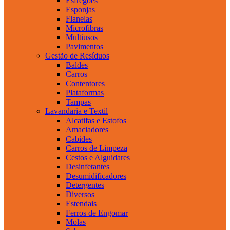
Esfregões
Esponjas
Flanelas
Microfibras
Multiusos
Pavimentos
Gestão de Resíduos
Baldes
Carros
Contentores
Plataformas
Tampas
Lavandaria e Textil
Alcatifas e Estofos
Amaciadores
Cabides
Carros de Limpeza
Cestos e Alguidares
Desinfetantes
Desumidificadores
Detergentes
Diversos
Estendais
Ferros de Engomar
Molas