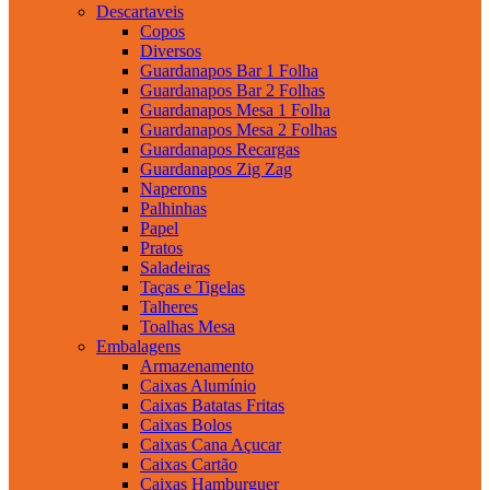
Descartaveis
Copos
Diversos
Guardanapos Bar 1 Folha
Guardanapos Bar 2 Folhas
Guardanapos Mesa 1 Folha
Guardanapos Mesa 2 Folhas
Guardanapos Recargas
Guardanapos Zig Zag
Naperons
Palhinhas
Papel
Pratos
Saladeiras
Taças e Tigelas
Talheres
Toalhas Mesa
Embalagens
Armazenamento
Caixas Alumínio
Caixas Batatas Fritas
Caixas Bolos
Caixas Cana Açucar
Caixas Cartão
Caixas Hamburguer