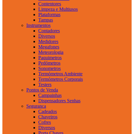
Contentores
Limpeza e Multiusos
Plataformas
Tampas
Instrumentos
Contadores
Diversos
Medidores
Megafones
Meteorologia
Paquimetros
Pedómetros
Sonometros
Termómetros Ambiente
Termómetros Corporais
Testers
Pontos de Venda
Campainhas
Dispensadores Senhas
Seguranca
Cadeados
Chaveiros
Cofres
Diversos
Porta Chaves