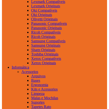
Lexmark Compatíveis
Lexmark Originais
Oki Compatíveis
Oki Originais
Olivetti Originais
Panasonic Compatíveis
Panasonic Originais
Ricoh Compatíveis
Ricoh Originais
Samsung Compatíveis
Samsung Originais
Sharp Originais
Toshiba Originais
Xerox Compatíveis
Xerox Originais
Informática
Acessorios
Arquivos
Bases
Ergonomia
Kits e Acessorios
Limpeza
Malas e Mochilas
Suportes
Tapetes Rato