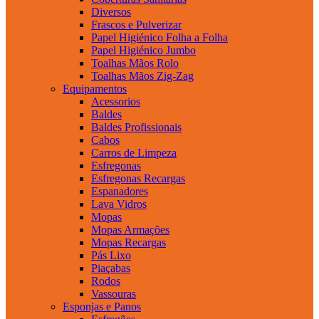
Diversos
Frascos e Pulverizar
Papel Higiénico Folha a Folha
Papel Higiénico Jumbo
Toalhas Mãos Rolo
Toalhas Mãos Zig-Zag
Equipamentos
Acessorios
Baldes
Baldes Profissionais
Cabos
Carros de Limpeza
Esfregonas
Esfregonas Recargas
Espanadores
Lava Vidros
Mopas
Mopas Armações
Mopas Recargas
Pás Lixo
Piaçabas
Rodos
Vassouras
Esponjas e Panos