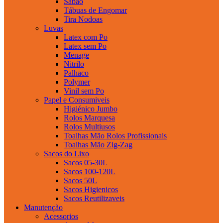
Sabao
Tábuas de Engomar
Tira Nodoas
Luvas
Latex com Po
Latex sem Po
Menage
Nitrilo
Palhaco
Polymer
Vinil sem Po
Papel e Consumiveis
Higiénico Jumbo
Rolos Marquesa
Rolos Multiusos
Toalhas Mão Rolos Profissionais
Toalhas Mão Zig-Zag
Sacos do Lixo
Sacos 05-30L
Sacos 100-120L
Sacos 50L
Sacos Higienicos
Sacos Reutilizaveis
Manutenção
Acessorios