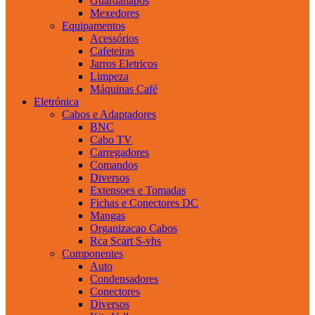
Guardanapos
Mexedores
Equipamentos
Acessórios
Cafeteiras
Jarros Eletricos
Limpeza
Máquinas Café
Eletrónica
Cabos e Adaptadores
BNC
Cabo TV
Carregadores
Comandos
Diversos
Extensoes e Tomadas
Fichas e Conectores DC
Mangas
Organizacao Cabos
Rca Scart S-vhs
Componentes
Auto
Condensadores
Conectores
Diversos