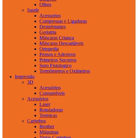
Olhos
Saude
Acessorios
Compressas e Ligaduras
Desinfetantes
Geriatria
Máscaras Criança
Máscaras Descartáveis
Ortopedia
Pensos e Adesivos
Primeiros Socorros
Soro Fisiologico
Termómetros e Oxímetros
Impressão
3D
Acessórios
Consumíveis
Acessórios
Laser
Rotuladoras
Termicas
Carimbos
Brother
Máquinas
Tintas Carimbos