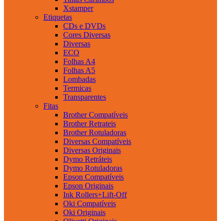
Xstamper
Etiquetas
CDs e DVDs
Cores Diversas
Diversas
ECO
Folhas A4
Folhas A5
Lombadas
Termicas
Transparentes
Fitas
Brother Compatíveis
Brother Retrateis
Brother Rotuladoras
Diversas Compatíveis
Diversas Originais
Dymo Retráteis
Dymo Rotuladoras
Epson Compatíveis
Epson Originais
Ink Rollers+Lift-Off
Oki Compatíveis
Oki Originais