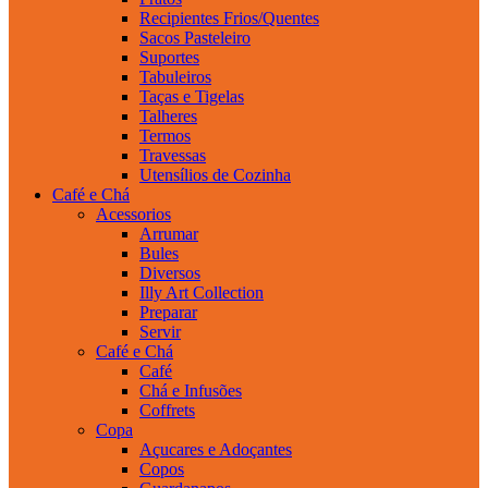
Recipientes Frios/Quentes
Sacos Pasteleiro
Suportes
Tabuleiros
Taças e Tigelas
Talheres
Termos
Travessas
Utensílios de Cozinha
Café e Chá
Acessorios
Arrumar
Bules
Diversos
Illy Art Collection
Preparar
Servir
Café e Chá
Café
Chá e Infusões
Coffrets
Copa
Açucares e Adoçantes
Copos