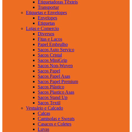
Etiquetadoras Têxteis
Transportar
Etiquetas e Envelopes
Envelopes
Etiquetas
Lojas e Comercio
Diversos
Fitas e Lacos
Papel Embrulho
Sacos Auto Servico
Sacos Cristal
Sacos MiniGrip
Sacos Non-Woven
Sacos Papel
Sacos Papel Asas
Sacos Papel Premium
Sacos Plástico
Sacos Plastico Asas
Sacos Stand Up
Sacos Textil
Vestuário e Calçado
Calças
Camisolas e Sweats
Casacos e Coletes
Luvas