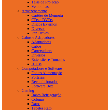
Telas de Projecao
Ventoinhas
Armazenamento
Cartões de Memória
CDs e DVDs
Discos Externos
Diversos
Pen Drives
Cabos e Adaptadores
Adaptadores
Cabos
Carregadores
Diversos
Extensões e Tomadas
HUBs
Computadores e Software
Fontes Alimentação
Portáteis
Recondicionados
Software Box
Gaming
Bases Refrigeração
Colunas
Ratos
Tapetes Rato