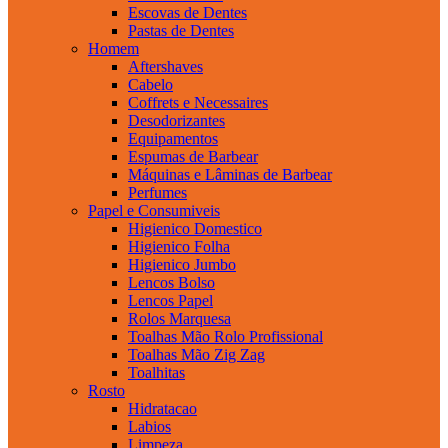
Escovas de Dentes
Pastas de Dentes
Homem
Aftershaves
Cabelo
Coffrets e Necessaires
Desodorizantes
Equipamentos
Espumas de Barbear
Máquinas e Lâminas de Barbear
Perfumes
Papel e Consumiveis
Higienico Domestico
Higienico Folha
Higienico Jumbo
Lencos Bolso
Lencos Papel
Rolos Marquesa
Toalhas Mão Rolo Profissional
Toalhas Mão Zig Zag
Toalhitas
Rosto
Hidratacao
Labios
Limpeza