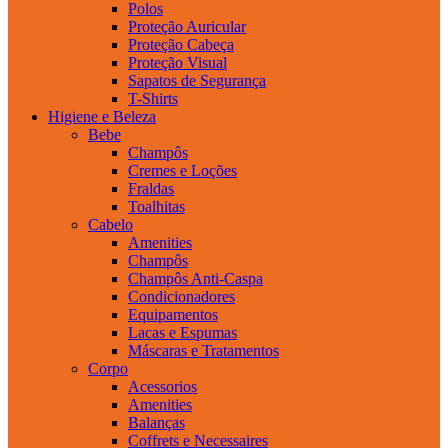
Polos
Proteção Auricular
Proteção Cabeça
Proteção Visual
Sapatos de Segurança
T-Shirts
Higiene e Beleza
Bebe
Champôs
Cremes e Loções
Fraldas
Toalhitas
Cabelo
Amenities
Champôs
Champôs Anti-Caspa
Condicionadores
Equipamentos
Lacas e Espumas
Máscaras e Tratamentos
Corpo
Acessorios
Amenities
Balanças
Coffrets e Necessaires