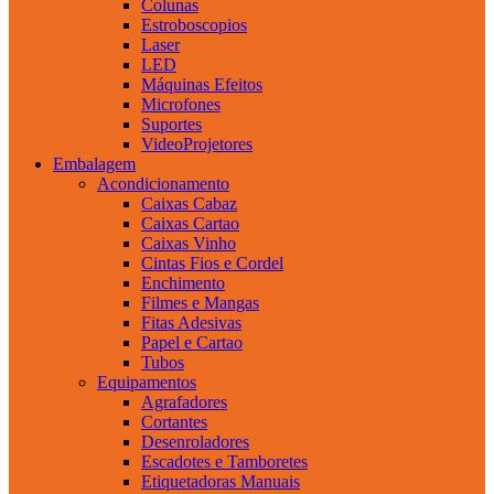
Colunas
Estroboscopios
Laser
LED
Máquinas Efeitos
Microfones
Suportes
VideoProjetores
Embalagem
Acondicionamento
Caixas Cabaz
Caixas Cartao
Caixas Vinho
Cintas Fios e Cordel
Enchimento
Filmes e Mangas
Fitas Adesivas
Papel e Cartao
Tubos
Equipamentos
Agrafadores
Cortantes
Desenroladores
Escadotes e Tamboretes
Etiquetadoras Manuais