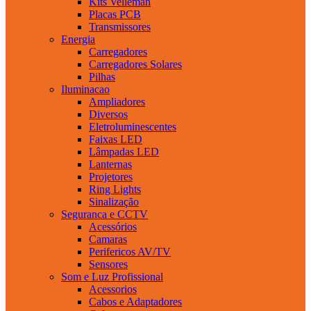
Kits Velleman
Placas PCB
Transmissores
Energia
Carregadores
Carregadores Solares
Pilhas
Iluminacao
Ampliadores
Diversos
Eletroluminescentes
Faixas LED
Lâmpadas LED
Lanternas
Projetores
Ring Lights
Sinalização
Seguranca e CCTV
Acessórios
Camaras
Perifericos AV/TV
Sensores
Som e Luz Profissional
Acessorios
Cabos e Adaptadores