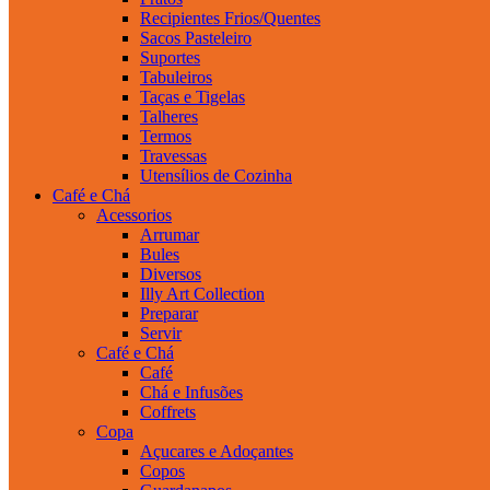
Recipientes Frios/Quentes
Sacos Pasteleiro
Suportes
Tabuleiros
Taças e Tigelas
Talheres
Termos
Travessas
Utensílios de Cozinha
Café e Chá
Acessorios
Arrumar
Bules
Diversos
Illy Art Collection
Preparar
Servir
Café e Chá
Café
Chá e Infusões
Coffrets
Copa
Açucares e Adoçantes
Copos