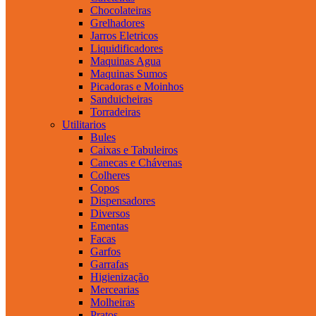
Chocolateiras
Grelhadores
Jarros Eletricos
Liquidificadores
Maquinas Agua
Maquinas Sumos
Picadoras e Moinhos
Sanduicheiras
Torradeiras
Utilitarios
Bules
Caixas e Tabuleiros
Canecas e Chávenas
Colheres
Copos
Dispensadores
Diversos
Ementas
Facas
Garfos
Garrafas
Higienização
Mercearias
Molheiras
Pratos