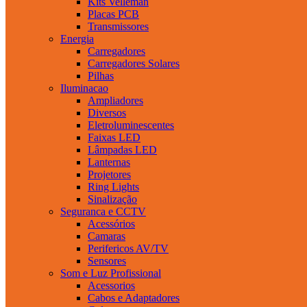
Kits Velleman
Placas PCB
Transmissores
Energia
Carregadores
Carregadores Solares
Pilhas
Iluminacao
Ampliadores
Diversos
Eletroluminescentes
Faixas LED
Lâmpadas LED
Lanternas
Projetores
Ring Lights
Sinalização
Seguranca e CCTV
Acessórios
Camaras
Perifericos AV/TV
Sensores
Som e Luz Profissional
Acessorios
Cabos e Adaptadores