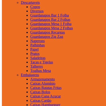
Descartaveis
Copos
Diversos
Guardanapos Bar 1 Folha
Guardanapos Bar 2 Folhas
Guardanapos Mesa 1 Folha
Guardanapos Mesa 2 Folhas
Guardanapos Recargas
Guardanapos Zig Zag
Naperons
Palhinhas
Papel
Pratos
Saladeiras
Taças e Tigelas
Talheres
Toalhas Mesa
Embalagens
Armazenamento
Caixas Alumínio
Caixas Batatas Fritas
Caixas Bolos
Caixas Cana Açucar
Caixas Cartão
Caixas Hamburguer