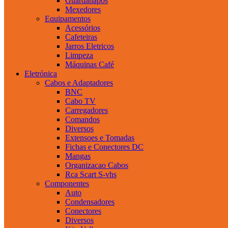
Guardanapos
Mexedores
Equipamentos
Acessórios
Cafeteiras
Jarros Eletricos
Limpeza
Máquinas Café
Eletrónica
Cabos e Adaptadores
BNC
Cabo TV
Carregadores
Comandos
Diversos
Extensoes e Tomadas
Fichas e Conectores DC
Mangas
Organizacao Cabos
Rca Scart S-vhs
Componentes
Auto
Condensadores
Conectores
Diversos