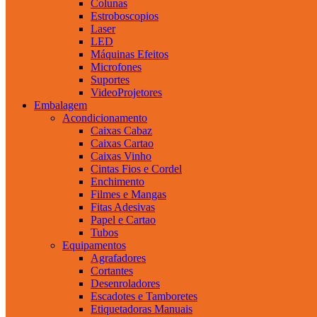
Colunas
Estroboscopios
Laser
LED
Máquinas Efeitos
Microfones
Suportes
VideoProjetores
Embalagem
Acondicionamento
Caixas Cabaz
Caixas Cartao
Caixas Vinho
Cintas Fios e Cordel
Enchimento
Filmes e Mangas
Fitas Adesivas
Papel e Cartao
Tubos
Equipamentos
Agrafadores
Cortantes
Desenroladores
Escadotes e Tamboretes
Etiquetadoras Manuais