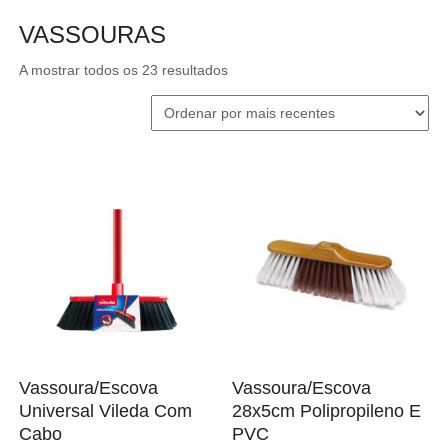
VASSOURAS
Ordenado
A mostrar todos os 23 resultados
por
mais
recentes
Vassoura/Escova
Vassoura/Escova
Universal Vileda Com
28x5cm Polipropileno E
Cabo
PVC