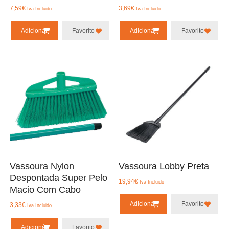
7,59
€
3,69
€
Iva Incluido
Iva Incluido
Adicionar
Favorito
Adicionar
Favorito
Vassoura Nylon
Vassoura Lobby Preta
Despontada Super Pelo
19,94
€
Iva Incluido
Macio Com Cabo
Adicionar
Favorito
3,33
€
Iva Incluido
Adicionar
Favorito