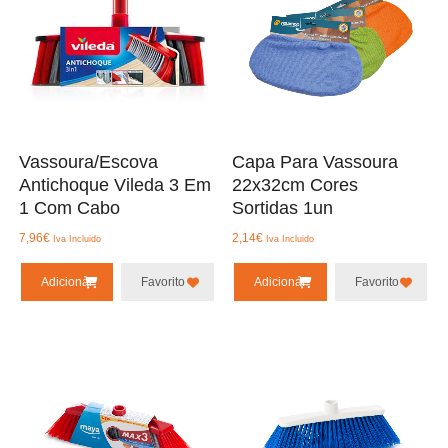
Vassoura/Escova
Capa Para Vassoura
Antichoque Vileda 3 Em
22x32cm Cores
1 Com Cabo
Sortidas 1un
7,96
€
2,14
€
Iva Incluido
Iva Incluido
Adicionar
Favorito
Adicionar
Favorito