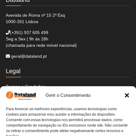
Avenida de Roma nº 15 2º Esq
1000-261 Lisboa
(+351)
937 605 499
Seg a Sex | 9h ás 18h
(chamada para rede móvel nacional)
geral@dataland.pt
Legal
Termos e Condições
Politica de Cookies
Gerir o Consentimento
Politica de Privacidade
Envios e Devoluções
Para fornecer as melhores experiências, usamos tecnologias como
Pagamentos Seguros
cookies para armazenar e/ou aceder a informações do dispositivo.
Livre de Resolução
Consentir com essas tecnologias nos permitirá processar dados, como
Livro de Reclamações
comportamento de navegação ou IDs exclusivos neste site. Não consentir
ou retirar o consentimento pode afetar negativamante certos recursos e