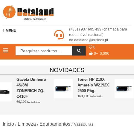
Skip
to
content
Dataland – Material de Escritório
(+351) 937 605 499 (chamada para
MENU
rede móvel nacional)
da.dataland@outlook.pt
0
0
0,00€
NOVIDADES
Gaveta Dinheiro
Toner HP 219X
4N/8M
Amarelo W2192X
ZONERICH ZQ-
2500 Pág.
C410F
163,11
€
Iva Incluido
60,10
€
Iva Incluido
Início
Limpeza
Equipamentos
/
/
/ Vassouras