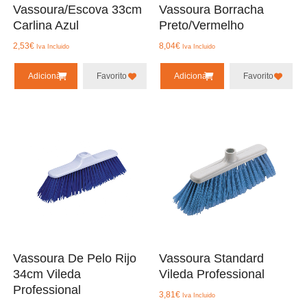
Vassoura/Escova 33cm
Vassoura Borracha
Carlina Azul
Preto/Vermelho
2,53
€
8,04
€
Iva Incluido
Iva Incluido
Adicionar
Favorito
Adicionar
Favorito
Vassoura De Pelo Rijo
Vassoura Standard
34cm Vileda
Vileda Professional
Professional
3,81
€
Iva Incluido