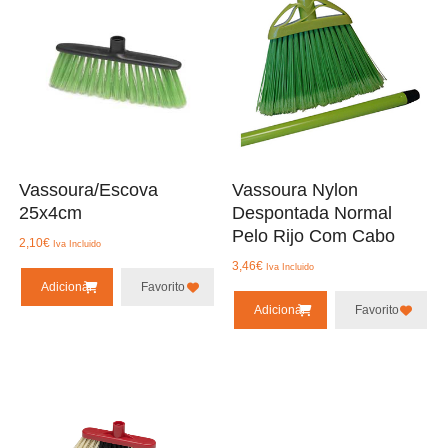
Vassoura/Escova
Vassoura Nylon
25x4cm
Despontada Normal
Pelo Rijo Com Cabo
2,10
€
Iva Incluido
3,46
€
Iva Incluido
Adicionar
Favorito
Adicionar
Favorito