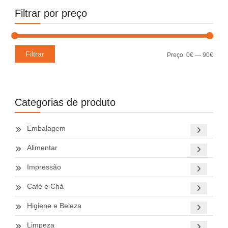
Filtrar por preço
Preç
Preç
Filtrar
Preço:
0€
—
90€
míni
máxi
Categorias de produto
Embalagem
Alimentar
Impressão
Café e Chá
Higiene e Beleza
Limpeza