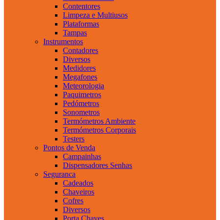
Contentores
Limpeza e Multiusos
Plataformas
Tampas
Instrumentos
Contadores
Diversos
Medidores
Megafones
Meteorologia
Paquimetros
Pedómetros
Sonometros
Termómetros Ambiente
Termómetros Corporais
Testers
Pontos de Venda
Campainhas
Dispensadores Senhas
Seguranca
Cadeados
Chaveiros
Cofres
Diversos
Porta Chaves