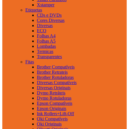
Xstamper
Etiquetas
CDs e DVDs
Cores Diversas
Diversas
ECO
Folhas A4
Folhas A5
Lombadas
Termicas
Transparentes
Fitas
Brother Compatíveis
Brother Retrateis
Brother Rotuladoras
Diversas Compatíveis
Diversas Originais
Dymo Retráteis
Dymo Rotuladoras
Epson Compatíveis
Epson Originais
Ink Rollers+Lift-Off
Oki Compatíveis
Oki Originais