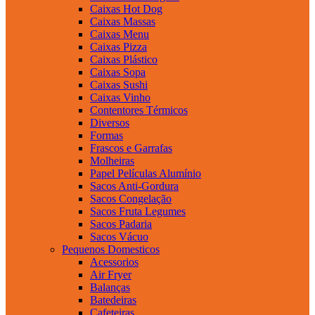
Caixas Hot Dog
Caixas Massas
Caixas Menu
Caixas Pizza
Caixas Plástico
Caixas Sopa
Caixas Sushi
Caixas Vinho
Contentores Térmicos
Diversos
Formas
Frascos e Garrafas
Molheiras
Papel Películas Alumínio
Sacos Anti-Gordura
Sacos Congelação
Sacos Fruta Legumes
Sacos Padaria
Sacos Vácuo
Pequenos Domesticos
Acessorios
Air Fryer
Balanças
Batedeiras
Cafeteiras