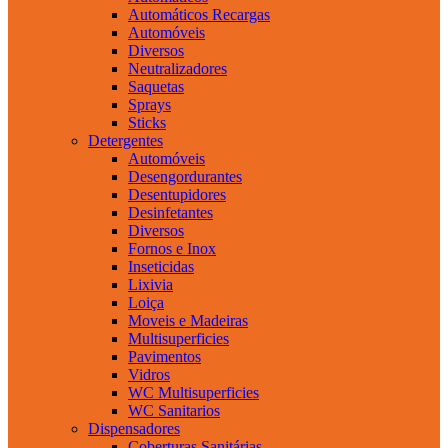
Automáticos Recargas
Automóveis
Diversos
Neutralizadores
Saquetas
Sprays
Sticks
Detergentes
Automóveis
Desengordurantes
Desentupidores
Desinfetantes
Diversos
Fornos e Inox
Inseticidas
Lixivia
Loiça
Moveis e Madeiras
Multisuperficies
Pavimentos
Vidros
WC Multisuperficies
WC Sanitarios
Dispensadores
Coberturas Sanitárias