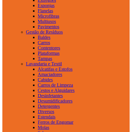
Esfregões
Esponjas
Flanelas
Microfibras
Multiusos
Pavimentos
Gestão de Resíduos
Baldes
Carros
Contentores
Plataformas
Tampas
Lavandaria e Textil
Alcatifas e Estofos
Amaciadores
Cabides
Carros de Limpeza
Cestos e Alguidares
Desinfetantes
Desumidificadores
Detergentes
Diversos
Estendais
Ferros de Engomar
Molas