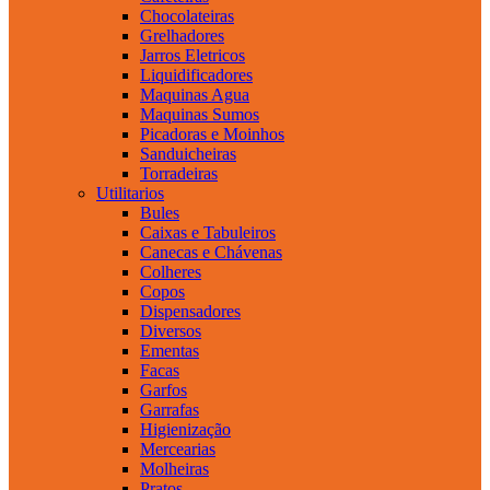
Chocolateiras
Grelhadores
Jarros Eletricos
Liquidificadores
Maquinas Agua
Maquinas Sumos
Picadoras e Moinhos
Sanduicheiras
Torradeiras
Utilitarios
Bules
Caixas e Tabuleiros
Canecas e Chávenas
Colheres
Copos
Dispensadores
Diversos
Ementas
Facas
Garfos
Garrafas
Higienização
Mercearias
Molheiras
Pratos