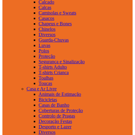
Calcado
Calcas
Camisolas e Sweats
Casacos
Chapeus e Bones
Chinelos
Diversos
Guarda-Chuvas
Luvas
Polos
Proteção
Segurança e Sinalização
T-shirts Adulto
T-shirts Crianca
Toalhas
Toucas
Casa e Ar Livre
Animais de Estimação
Bicicletas
Casas de Banho
Coberturas de Proteção
Controlo de Pragas
Decoração Festas
Desporto e Lazer
Diversos