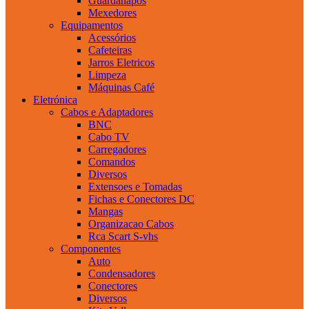
Guardanapos
Mexedores
Equipamentos
Acessórios
Cafeteiras
Jarros Eletricos
Limpeza
Máquinas Café
Eletrónica
Cabos e Adaptadores
BNC
Cabo TV
Carregadores
Comandos
Diversos
Extensoes e Tomadas
Fichas e Conectores DC
Mangas
Organizacao Cabos
Rca Scart S-vhs
Componentes
Auto
Condensadores
Conectores
Diversos