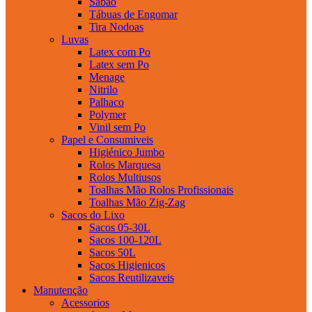
Sabao
Tábuas de Engomar
Tira Nodoas
Luvas
Latex com Po
Latex sem Po
Menage
Nitrilo
Palhaco
Polymer
Vinil sem Po
Papel e Consumiveis
Higiénico Jumbo
Rolos Marquesa
Rolos Multiusos
Toalhas Mão Rolos Profissionais
Toalhas Mão Zig-Zag
Sacos do Lixo
Sacos 05-30L
Sacos 100-120L
Sacos 50L
Sacos Higienicos
Sacos Reutilizaveis
Manutenção
Acessorios