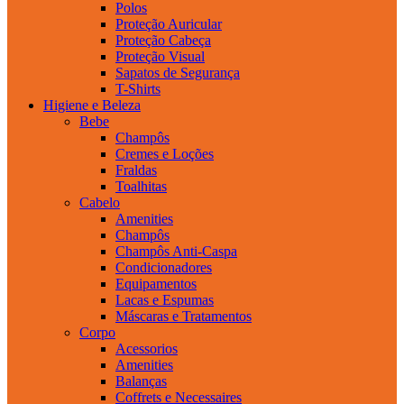
Polos
Proteção Auricular
Proteção Cabeça
Proteção Visual
Sapatos de Segurança
T-Shirts
Higiene e Beleza
Bebe
Champôs
Cremes e Loções
Fraldas
Toalhitas
Cabelo
Amenities
Champôs
Champôs Anti-Caspa
Condicionadores
Equipamentos
Lacas e Espumas
Máscaras e Tratamentos
Corpo
Acessorios
Amenities
Balanças
Coffrets e Necessaires