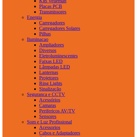
Kits Velleman
Placas PCB
Transmissores
Energia
Carregadores
Carregadores Solares
Pilhas
Iluminacao
Ampliadores
Diversos
Eletroluminescentes
Faixas LED
Lâmpadas LED
Lanternas
Projetores
Ring Lights
Sinalização
Seguranca e CCTV
Acessórios
Camaras
Perifericos AV/TV
Sensores
Som e Luz Profissional
Acessorios
Cabos e Adaptadores