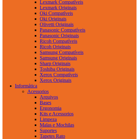
Lexmark Compatíveis
Lexmark Originais
Oki Compatíveis
Oki Originais
Olivetti Originais
Panasonic Compatíveis
Panasonic Originais
Ricoh Compatíveis
Ricoh Originais
Samsung Compatíveis
Samsung Originais
Sharp Originais
Toshiba Originais
Xerox Compatíveis
Xerox Originais
Informática
Acessorios
Arquivos
Bases
Ergonomia
Kits e Acessorios
Limpeza
Malas e Mochilas
Suportes
Tapetes Rato