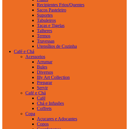
Recipientes Frios/Quentes
Sacos Pasteleiro
Suportes
Tabuleiros
Taças e Tigelas
Talheres
Termos
Travessas
Utensílios de Cozinha
Café e Chá
Acessorios
Arrumar
Bules
Diversos
Illy Art Collection
Preparar
Servir
Café e Chá
Café
Chá e Infusões
Coffrets
Copa
Açucares e Adoçantes
Copos