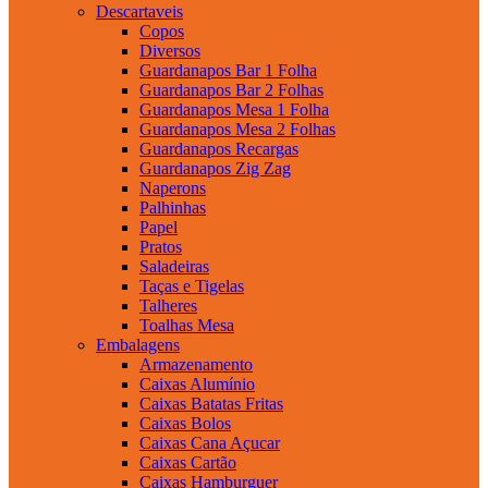
Descartaveis
Copos
Diversos
Guardanapos Bar 1 Folha
Guardanapos Bar 2 Folhas
Guardanapos Mesa 1 Folha
Guardanapos Mesa 2 Folhas
Guardanapos Recargas
Guardanapos Zig Zag
Naperons
Palhinhas
Papel
Pratos
Saladeiras
Taças e Tigelas
Talheres
Toalhas Mesa
Embalagens
Armazenamento
Caixas Alumínio
Caixas Batatas Fritas
Caixas Bolos
Caixas Cana Açucar
Caixas Cartão
Caixas Hamburguer