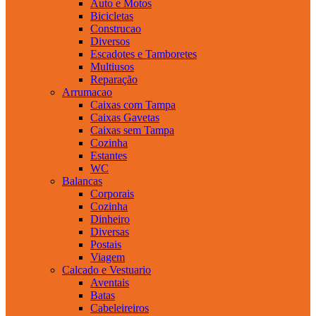
Auto e Motos
Bicicletas
Construcao
Diversos
Escadotes e Tamboretes
Multiusos
Reparação
Arrumacao
Caixas com Tampa
Caixas Gavetas
Caixas sem Tampa
Cozinha
Estantes
WC
Balancas
Corporais
Cozinha
Dinheiro
Diversas
Postais
Viagem
Calcado e Vestuario
Aventais
Batas
Cabeleireiros