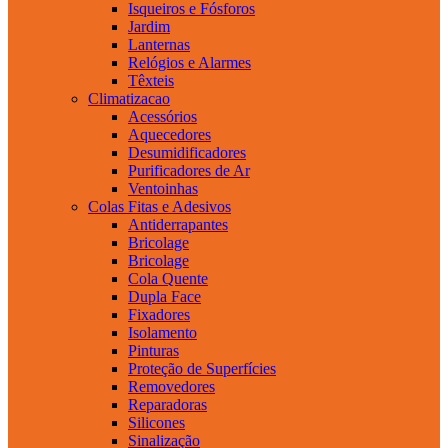
Isqueiros e Fósforos
Jardim
Lanternas
Relógios e Alarmes
Têxteis
Climatizacao
Acessórios
Aquecedores
Desumidificadores
Purificadores de Ar
Ventoinhas
Colas Fitas e Adesivos
Antiderrapantes
Bricolage
Bricolage
Cola Quente
Dupla Face
Fixadores
Isolamento
Pinturas
Proteção de Superfícies
Removedores
Reparadoras
Silicones
Sinalização