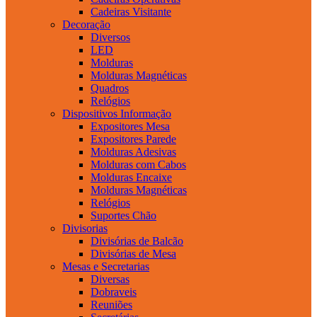
Cadeiras Visitante
Decoração
Diversos
LED
Molduras
Molduras Magnéticas
Quadros
Relógios
Dispositivos Informação
Expositores Mesa
Expositores Parede
Molduras Adesivas
Molduras com Cabos
Molduras Encaixe
Molduras Magnéticas
Relógios
Suportes Chão
Divisorias
Divisórias de Balcão
Divisórias de Mesa
Mesas e Secretarias
Diversas
Dobraveis
Reuniões