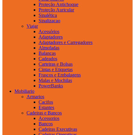
Proteção Antichoque
Proteção Auricular
Sinalética
Sinalizacao
Viajar
Acessórios
Adaptadores
Adaptadores e Carregadores
Almofadas
Balanças
Cadeados
Carteiras e Bolsas
Cintas e Etiquetas
Frascos e Embalagens
Malas e Mochilas
PowerBanks
Mobiliario
Armarios
Cacifos
Estantes
Cadeiras e Bancos
Acessorios
Bancos
Cadeiras Executivas
Cadeiras Operativas