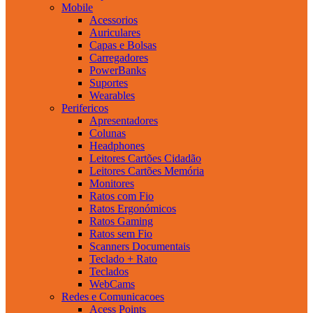
Mobile
Acessorios
Auriculares
Capas e Bolsas
Carregadores
PowerBanks
Suportes
Wearables
Perifericos
Apresentadores
Colunas
Headphones
Leitores Cartões Cidadão
Leitores Cartões Memória
Monitores
Ratos com Fio
Ratos Ergonómicos
Ratos Gaming
Ratos sem Fio
Scanners Documentais
Teclado + Rato
Teclados
WebCams
Redes e Comunicacoes
Acess Points