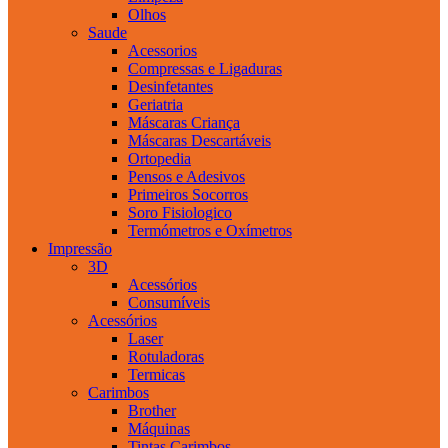
Olhos
Saude
Acessorios
Compressas e Ligaduras
Desinfetantes
Geriatria
Máscaras Criança
Máscaras Descartáveis
Ortopedia
Pensos e Adesivos
Primeiros Socorros
Soro Fisiologico
Termómetros e Oxímetros
Impressão
3D
Acessórios
Consumíveis
Acessórios
Laser
Rotuladoras
Termicas
Carimbos
Brother
Máquinas
Tintas Carimbos