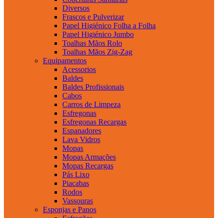
Diversos
Frascos e Pulverizar
Papel Higiénico Folha a Folha
Papel Higiénico Jumbo
Toalhas Mãos Rolo
Toalhas Mãos Zig-Zag
Equipamentos
Acessorios
Baldes
Baldes Profissionais
Cabos
Carros de Limpeza
Esfregonas
Esfregonas Recargas
Espanadores
Lava Vidros
Mopas
Mopas Armações
Mopas Recargas
Pás Lixo
Piaçabas
Rodos
Vassouras
Esponjas e Panos