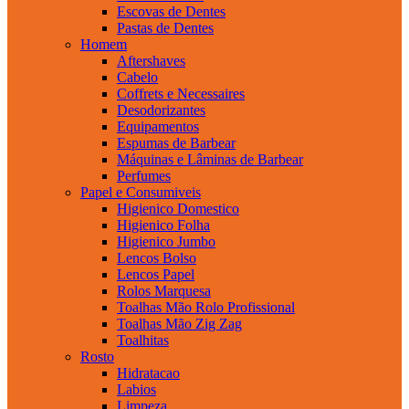
Escovas de Dentes
Pastas de Dentes
Homem
Aftershaves
Cabelo
Coffrets e Necessaires
Desodorizantes
Equipamentos
Espumas de Barbear
Máquinas e Lâminas de Barbear
Perfumes
Papel e Consumiveis
Higienico Domestico
Higienico Folha
Higienico Jumbo
Lencos Bolso
Lencos Papel
Rolos Marquesa
Toalhas Mão Rolo Profissional
Toalhas Mão Zig Zag
Toalhitas
Rosto
Hidratacao
Labios
Limpeza