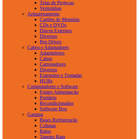
Telas de Projecao
Ventoinhas
Armazenamento
Cartões de Memória
CDs e DVDs
Discos Externos
Diversos
Pen Drives
Cabos e Adaptadores
Adaptadores
Cabos
Carregadores
Diversos
Extensões e Tomadas
HUBs
Computadores e Software
Fontes Alimentação
Portáteis
Recondicionados
Software Box
Gaming
Bases Refrigeração
Colunas
Ratos
Tapetes Rato