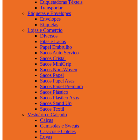
Etiquetadoras Têxteis
Transportar
Etiquetas e Envelopes
Envelopes
Etiquetas
Lojas e Comercio
Diversos
Fitas e Lacos
Papel Embrulho
Sacos Auto Servico
Sacos Cristal
Sacos MiniGrip
Sacos Non-Woven
Sacos Papel
Sacos Papel Asas
Sacos Papel Premium
Sacos Plástico
Sacos Plastico Asas
Sacos Stand Up
Sacos Textil
Vestuário e Calçado
Calças
Camisolas e Sweats
Casacos e Coletes
Luvas