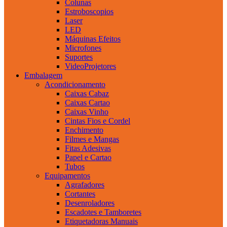
Colunas
Estroboscopios
Laser
LED
Máquinas Efeitos
Microfones
Suportes
VideoProjetores
Embalagem
Acondicionamento
Caixas Cabaz
Caixas Cartao
Caixas Vinho
Cintas Fios e Cordel
Enchimento
Filmes e Mangas
Fitas Adesivas
Papel e Cartao
Tubos
Equipamentos
Agrafadores
Cortantes
Desenroladores
Escadotes e Tamboretes
Etiquetadoras Manuais