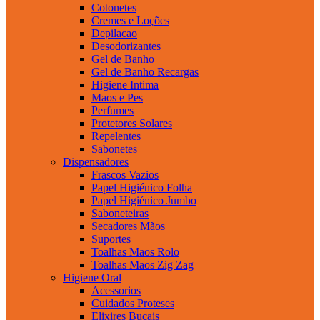
Cotonetes
Cremes e Loções
Depilacao
Desodorizantes
Gel de Banho
Gel de Banho Recargas
Higiene Intima
Maos e Pes
Perfumes
Protetores Solares
Repelentes
Sabonetes
Dispensadores
Frascos Vazios
Papel Higiénico Folha
Papel Higiénico Jumbo
Saboneteiras
Secadores Mãos
Suportes
Toalhas Maos Rolo
Toalhas Maos Zig Zag
Higiene Oral
Acessorios
Cuidados Proteses
Elixires Bucais