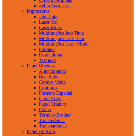
Olivetti Originais
Zebra Termicas
Impressoras
Jato Tinta
Laser Cor
Laser Mono
Multifunções Jato Tinta
Multifunções Laser Cor
Multifunções Laser Mono
Portateis
Rotuladoras
Termicas
Papel Diversos
Autocopiativo
Backlight
Cartões Visita
Contínuo
Formato Especial
Papel Artes
Papel Criativo
Plotter
Térmico Brother
Transferência
Transparências
Papel em Rolo