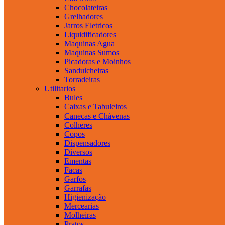
Chocolateiras
Grelhadores
Jarros Eletricos
Liquidificadores
Maquinas Agua
Maquinas Sumos
Picadoras e Moinhos
Sanduicheiras
Torradeiras
Utilitarios
Bules
Caixas e Tabuleiros
Canecas e Chávenas
Colheres
Copos
Dispensadores
Diversos
Ementas
Facas
Garfos
Garrafas
Higienização
Mercearias
Molheiras
Pratos