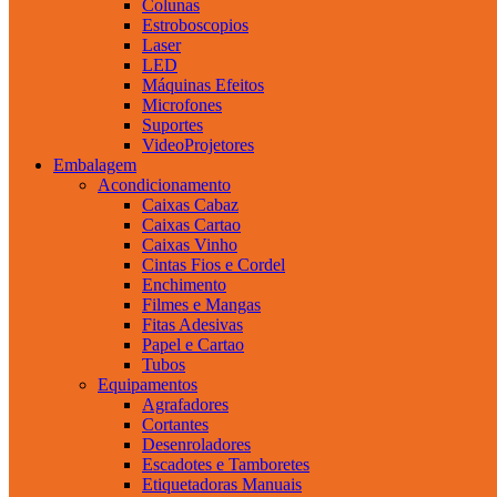
Colunas
Estroboscopios
Laser
LED
Máquinas Efeitos
Microfones
Suportes
VideoProjetores
Embalagem
Acondicionamento
Caixas Cabaz
Caixas Cartao
Caixas Vinho
Cintas Fios e Cordel
Enchimento
Filmes e Mangas
Fitas Adesivas
Papel e Cartao
Tubos
Equipamentos
Agrafadores
Cortantes
Desenroladores
Escadotes e Tamboretes
Etiquetadoras Manuais