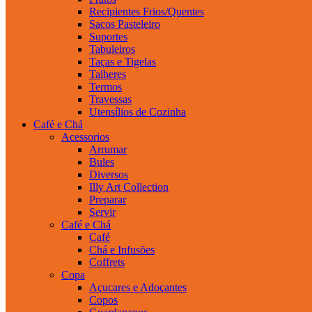
Recipientes Frios/Quentes
Sacos Pasteleiro
Suportes
Tabuleiros
Taças e Tigelas
Talheres
Termos
Travessas
Utensílios de Cozinha
Café e Chá
Acessorios
Arrumar
Bules
Diversos
Illy Art Collection
Preparar
Servir
Café e Chá
Café
Chá e Infusões
Coffrets
Copa
Açucares e Adoçantes
Copos