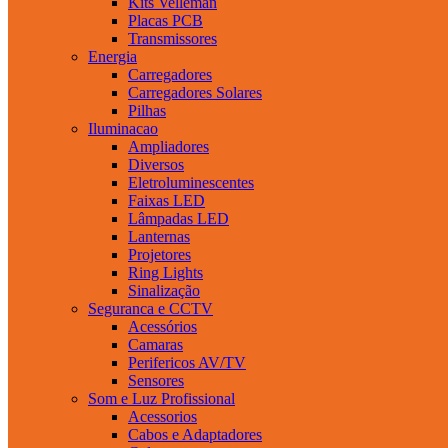
Kits Velleman
Placas PCB
Transmissores
Energia
Carregadores
Carregadores Solares
Pilhas
Iluminacao
Ampliadores
Diversos
Eletroluminescentes
Faixas LED
Lâmpadas LED
Lanternas
Projetores
Ring Lights
Sinalização
Seguranca e CCTV
Acessórios
Camaras
Perifericos AV/TV
Sensores
Som e Luz Profissional
Acessorios
Cabos e Adaptadores