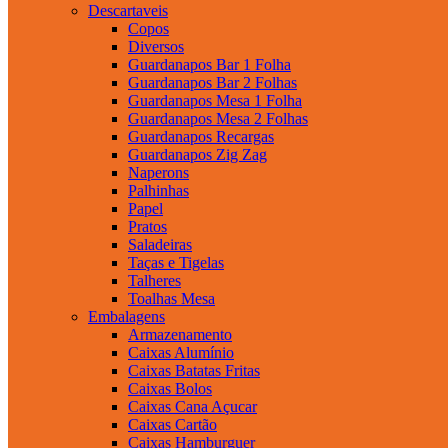
Descartaveis
Copos
Diversos
Guardanapos Bar 1 Folha
Guardanapos Bar 2 Folhas
Guardanapos Mesa 1 Folha
Guardanapos Mesa 2 Folhas
Guardanapos Recargas
Guardanapos Zig Zag
Naperons
Palhinhas
Papel
Pratos
Saladeiras
Taças e Tigelas
Talheres
Toalhas Mesa
Embalagens
Armazenamento
Caixas Alumínio
Caixas Batatas Fritas
Caixas Bolos
Caixas Cana Açucar
Caixas Cartão
Caixas Hamburguer