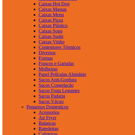
Caixas Hot Dog
Caixas Massas
Caixas Menu
Caixas Pizza
Caixas Plástico
Caixas Sopa
Caixas Sushi
Caixas Vinho
Contentores Térmicos
Diversos
Formas
Frascos e Garrafas
Molheiras
Papel Películas Alumínio
Sacos Anti-Gordura
Sacos Congelação
Sacos Fruta Legumes
Sacos Padaria
Sacos Vácuo
Pequenos Domesticos
Acessorios
Air Fryer
Balanças
Batedeiras
Cafeteiras