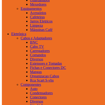
Guardanapos
Mexedores
Equipamentos
Acessórios
Cafeteiras
Jarros Eletricos
Limpeza
Máquinas Café
Eletrónica
Cabos e Adaptadores
BNC
Cabo TV
Carregadores
Comandos
Diversos
Extensoes e Tomadas
Fichas e Conectores DC
Mangas
Organizacao Cabos
Rca Scart S-vhs
Componentes
Auto
Condensadores
Conectores
Diversos