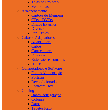
Telas de Projecao
Ventoinhas
Armazenamento
Cartões de Memória
CDs e DVDs
Discos Externos
Diversos
Pen Drives
Cabos e Adaptadores
Adaptadores
Cabos
Carregadores
Diversos
Extensões e Tomadas
HUBs
Computadores e Software
Fontes Alimentação
Portáteis
Recondicionados
Software Box
Gaming
Bases Refrigeração
Colunas
Ratos
Tapetes Rato