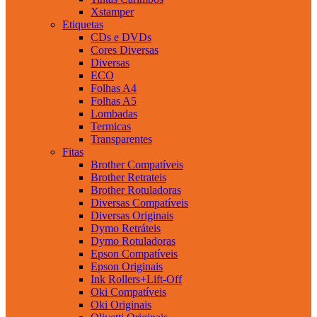
Xstamper
Etiquetas
CDs e DVDs
Cores Diversas
Diversas
ECO
Folhas A4
Folhas A5
Lombadas
Termicas
Transparentes
Fitas
Brother Compatíveis
Brother Retrateis
Brother Rotuladoras
Diversas Compatíveis
Diversas Originais
Dymo Retráteis
Dymo Rotuladoras
Epson Compatíveis
Epson Originais
Ink Rollers+Lift-Off
Oki Compatíveis
Oki Originais