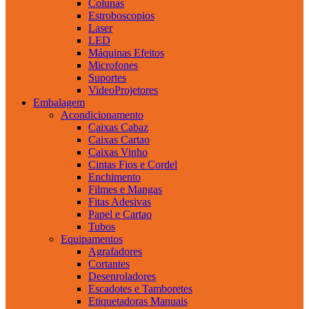
Colunas
Estroboscopios
Laser
LED
Máquinas Efeitos
Microfones
Suportes
VideoProjetores
Embalagem
Acondicionamento
Caixas Cabaz
Caixas Cartao
Caixas Vinho
Cintas Fios e Cordel
Enchimento
Filmes e Mangas
Fitas Adesivas
Papel e Cartao
Tubos
Equipamentos
Agrafadores
Cortantes
Desenroladores
Escadotes e Tamboretes
Etiquetadoras Manuais