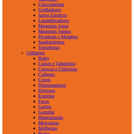
Chocolateiras
Grelhadores
Jarros Eletricos
Liquidificadores
Maquinas Agua
Maquinas Sumos
Picadoras e Moinhos
Sanduicheiras
Torradeiras
Utilitarios
Bules
Caixas e Tabuleiros
Canecas e Chávenas
Colheres
Copos
Dispensadores
Diversos
Ementas
Facas
Garfos
Garrafas
Higienização
Mercearias
Molheiras
Pratos