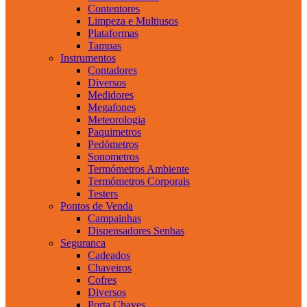
Contentores
Limpeza e Multiusos
Plataformas
Tampas
Instrumentos
Contadores
Diversos
Medidores
Megafones
Meteorologia
Paquimetros
Pedómetros
Sonometros
Termómetros Ambiente
Termómetros Corporais
Testers
Pontos de Venda
Campainhas
Dispensadores Senhas
Seguranca
Cadeados
Chaveiros
Cofres
Diversos
Porta Chaves