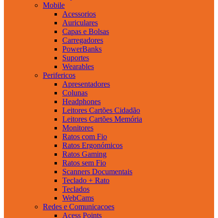
Mobile
Acessorios
Auriculares
Capas e Bolsas
Carregadores
PowerBanks
Suportes
Wearables
Perifericos
Apresentadores
Colunas
Headphones
Leitores Cartões Cidadão
Leitores Cartões Memória
Monitores
Ratos com Fio
Ratos Ergonómicos
Ratos Gaming
Ratos sem Fio
Scanners Documentais
Teclado + Rato
Teclados
WebCams
Redes e Comunicacoes
Acess Points