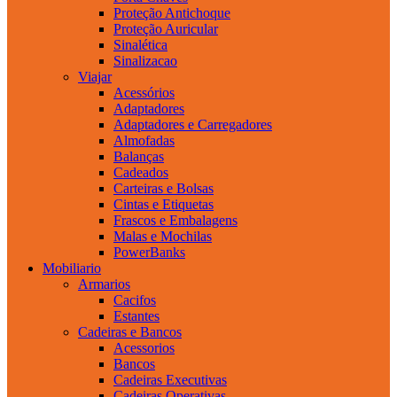
Proteção Antichoque
Proteção Auricular
Sinalética
Sinalizacao
Viajar
Acessórios
Adaptadores
Adaptadores e Carregadores
Almofadas
Balanças
Cadeados
Carteiras e Bolsas
Cintas e Etiquetas
Frascos e Embalagens
Malas e Mochilas
PowerBanks
Mobiliario
Armarios
Cacifos
Estantes
Cadeiras e Bancos
Acessorios
Bancos
Cadeiras Executivas
Cadeiras Operativas