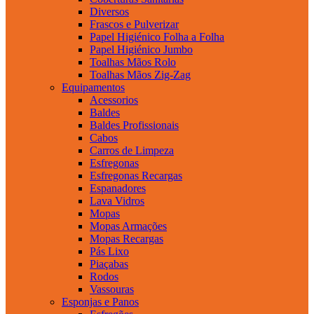
Diversos
Frascos e Pulverizar
Papel Higiénico Folha a Folha
Papel Higiénico Jumbo
Toalhas Mãos Rolo
Toalhas Mãos Zig-Zag
Equipamentos
Acessorios
Baldes
Baldes Profissionais
Cabos
Carros de Limpeza
Esfregonas
Esfregonas Recargas
Espanadores
Lava Vidros
Mopas
Mopas Armações
Mopas Recargas
Pás Lixo
Piaçabas
Rodos
Vassouras
Esponjas e Panos