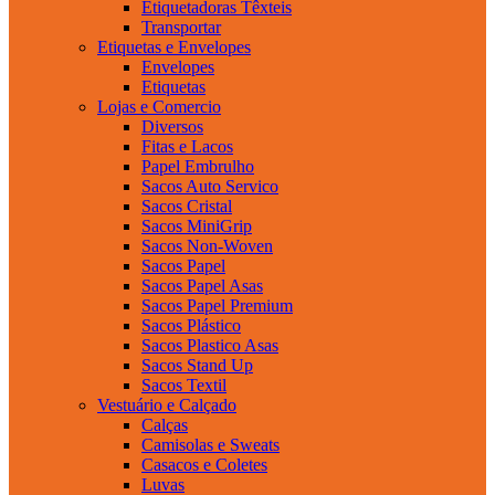
Etiquetadoras Têxteis
Transportar
Etiquetas e Envelopes
Envelopes
Etiquetas
Lojas e Comercio
Diversos
Fitas e Lacos
Papel Embrulho
Sacos Auto Servico
Sacos Cristal
Sacos MiniGrip
Sacos Non-Woven
Sacos Papel
Sacos Papel Asas
Sacos Papel Premium
Sacos Plástico
Sacos Plastico Asas
Sacos Stand Up
Sacos Textil
Vestuário e Calçado
Calças
Camisolas e Sweats
Casacos e Coletes
Luvas