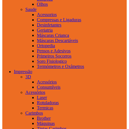
Olhos
Saude
Acessorios
Compressas e Ligaduras
Desinfetantes
Geriatria
Máscaras Criança
Máscaras Descartáveis
Ortopedia
Pensos e Adesivos
Primeiros Socorros
Soro Fisiologico
Termómetros e Oxímetros
Impressão
3D
Acessórios
Consumíveis
Acessórios
Laser
Rotuladoras
Termicas
Carimbos
Brother
Máquinas
Tintas Carimbos