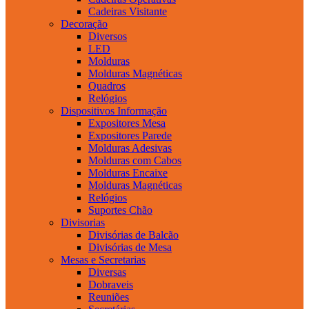
Cadeiras Visitante
Decoração
Diversos
LED
Molduras
Molduras Magnéticas
Quadros
Relógios
Dispositivos Informação
Expositores Mesa
Expositores Parede
Molduras Adesivas
Molduras com Cabos
Molduras Encaixe
Molduras Magnéticas
Relógios
Suportes Chão
Divisorias
Divisórias de Balcão
Divisórias de Mesa
Mesas e Secretarias
Diversas
Dobraveis
Reuniões