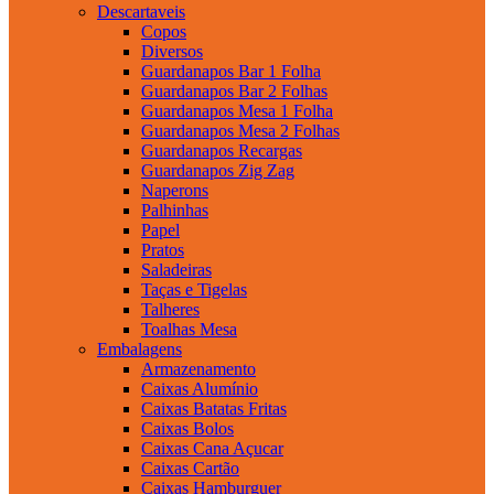
Descartaveis
Copos
Diversos
Guardanapos Bar 1 Folha
Guardanapos Bar 2 Folhas
Guardanapos Mesa 1 Folha
Guardanapos Mesa 2 Folhas
Guardanapos Recargas
Guardanapos Zig Zag
Naperons
Palhinhas
Papel
Pratos
Saladeiras
Taças e Tigelas
Talheres
Toalhas Mesa
Embalagens
Armazenamento
Caixas Alumínio
Caixas Batatas Fritas
Caixas Bolos
Caixas Cana Açucar
Caixas Cartão
Caixas Hamburguer