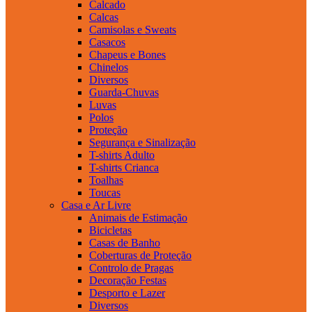
Calcado
Calcas
Camisolas e Sweats
Casacos
Chapeus e Bones
Chinelos
Diversos
Guarda-Chuvas
Luvas
Polos
Proteção
Segurança e Sinalização
T-shirts Adulto
T-shirts Crianca
Toalhas
Toucas
Casa e Ar Livre
Animais de Estimação
Bicicletas
Casas de Banho
Coberturas de Proteção
Controlo de Pragas
Decoração Festas
Desporto e Lazer
Diversos