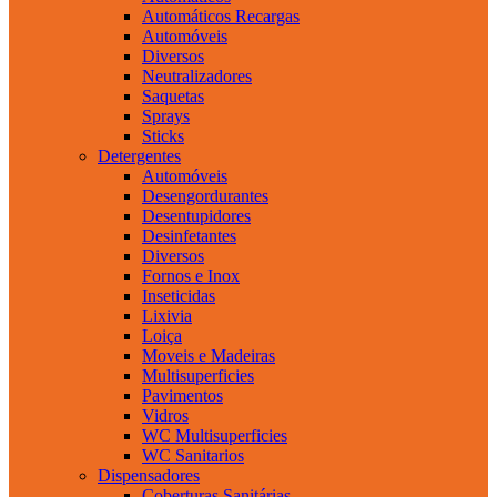
Automáticos Recargas
Automóveis
Diversos
Neutralizadores
Saquetas
Sprays
Sticks
Detergentes
Automóveis
Desengordurantes
Desentupidores
Desinfetantes
Diversos
Fornos e Inox
Inseticidas
Lixivia
Loiça
Moveis e Madeiras
Multisuperficies
Pavimentos
Vidros
WC Multisuperficies
WC Sanitarios
Dispensadores
Coberturas Sanitárias