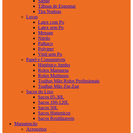
Sabao
Tábuas de Engomar
Tira Nodoas
Luvas
Latex com Po
Latex sem Po
Menage
Nitrilo
Palhaco
Polymer
Vinil sem Po
Papel e Consumiveis
Higiénico Jumbo
Rolos Marquesa
Rolos Multiusos
Toalhas Mão Rolos Profissionais
Toalhas Mão Zig-Zag
Sacos do Lixo
Sacos 05-30L
Sacos 100-120L
Sacos 50L
Sacos Higienicos
Sacos Reutilizaveis
Manutenção
Acessorios