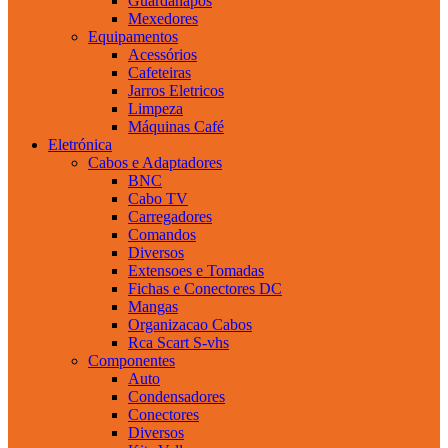
Guardanapos
Mexedores
Equipamentos
Acessórios
Cafeteiras
Jarros Eletricos
Limpeza
Máquinas Café
Eletrónica
Cabos e Adaptadores
BNC
Cabo TV
Carregadores
Comandos
Diversos
Extensoes e Tomadas
Fichas e Conectores DC
Mangas
Organizacao Cabos
Rca Scart S-vhs
Componentes
Auto
Condensadores
Conectores
Diversos