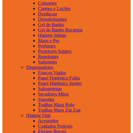
Cotonetes
Cremes e Loções
Depilacao
Desodorizantes
Gel de Banho
Gel de Banho Recargas
Higiene Intima
Maos e Pes
Perfumes
Protetores Solares
Repelentes
Sabonetes
Dispensadores
Frascos Vazios
Papel Higiénico Folha
Papel Higiénico Jumbo
Saboneteiras
Secadores Mãos
Suportes
Toalhas Maos Rolo
Toalhas Maos Zig Zag
Higiene Oral
Acessorios
Cuidados Proteses
Elixires Bucais