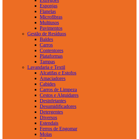
Esfregões
Esponjas
Flanelas
Microfibras
Multiusos
Pavimentos
Gestão de Resíduos
Baldes
Carros
Contentores
Plataformas
Tampas
Lavandaria e Textil
Alcatifas e Estofos
Amaciadores
Cabides
Carros de Limpeza
Cestos e Alguidares
Desinfetantes
Desumidificadores
Detergentes
Diversos
Estendais
Ferros de Engomar
Molas