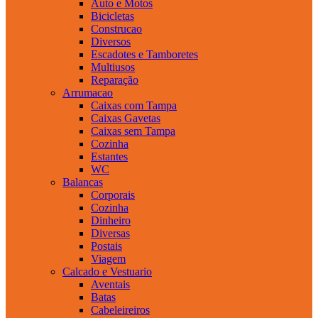
Auto e Motos
Bicicletas
Construcao
Diversos
Escadotes e Tamboretes
Multiusos
Reparação
Arrumacao
Caixas com Tampa
Caixas Gavetas
Caixas sem Tampa
Cozinha
Estantes
WC
Balancas
Corporais
Cozinha
Dinheiro
Diversas
Postais
Viagem
Calcado e Vestuario
Aventais
Batas
Cabeleireiros