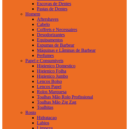
Escovas de Dentes
Pastas de Dentes
Homem
Aftershaves
Cabelo
Coffrets e Necessaires
Desodorizantes
Equipamentos
Espumas de Barbear
Máquinas e Lâminas de Barbear
Perfumes
Papel e Consumiveis
Higienico Domestico
Higienico Folha
Higienico Jumbo
Lencos Bolso
Lencos Papel
Rolos Marquesa
Toalhas Mão Rolo Profissional
Toalhas Mão Zig Zag
Toalhitas
Rosto
Hidratacao
Labios
Limpeza