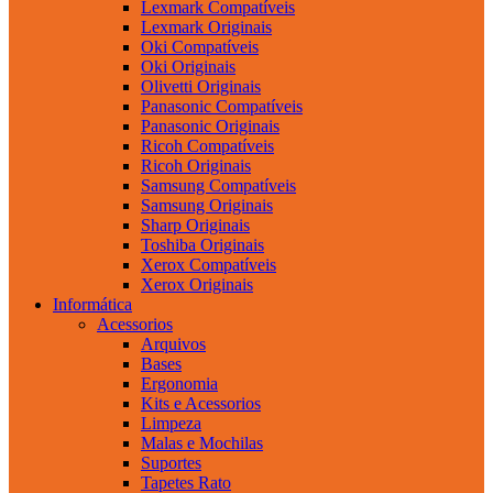
Lexmark Compatíveis
Lexmark Originais
Oki Compatíveis
Oki Originais
Olivetti Originais
Panasonic Compatíveis
Panasonic Originais
Ricoh Compatíveis
Ricoh Originais
Samsung Compatíveis
Samsung Originais
Sharp Originais
Toshiba Originais
Xerox Compatíveis
Xerox Originais
Informática
Acessorios
Arquivos
Bases
Ergonomia
Kits e Acessorios
Limpeza
Malas e Mochilas
Suportes
Tapetes Rato