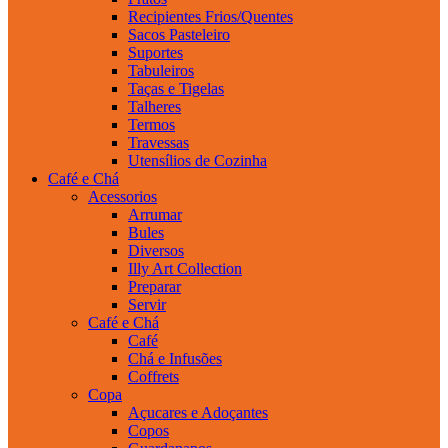
Recipientes Frios/Quentes
Sacos Pasteleiro
Suportes
Tabuleiros
Taças e Tigelas
Talheres
Termos
Travessas
Utensílios de Cozinha
Café e Chá
Acessorios
Arrumar
Bules
Diversos
Illy Art Collection
Preparar
Servir
Café e Chá
Café
Chá e Infusões
Coffrets
Copa
Açucares e Adoçantes
Copos