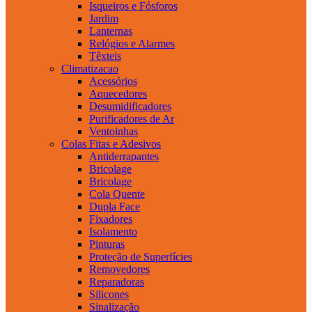
Isqueiros e Fósforos
Jardim
Lanternas
Relógios e Alarmes
Têxteis
Climatizacao
Acessórios
Aquecedores
Desumidificadores
Purificadores de Ar
Ventoinhas
Colas Fitas e Adesivos
Antiderrapantes
Bricolage
Bricolage
Cola Quente
Dupla Face
Fixadores
Isolamento
Pinturas
Proteção de Superfícies
Removedores
Reparadoras
Silicones
Sinalização