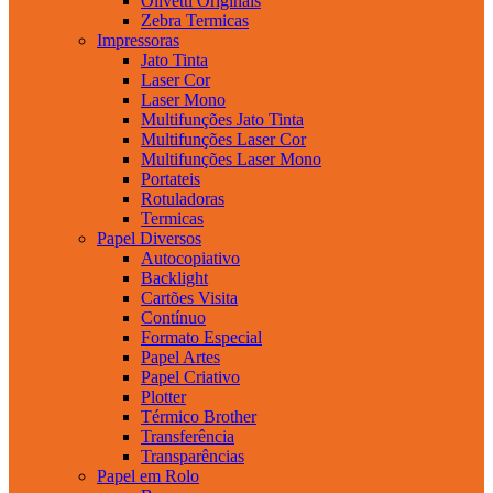
Olivetti Originais
Zebra Termicas
Impressoras
Jato Tinta
Laser Cor
Laser Mono
Multifunções Jato Tinta
Multifunções Laser Cor
Multifunções Laser Mono
Portateis
Rotuladoras
Termicas
Papel Diversos
Autocopiativo
Backlight
Cartões Visita
Contínuo
Formato Especial
Papel Artes
Papel Criativo
Plotter
Térmico Brother
Transferência
Transparências
Papel em Rolo