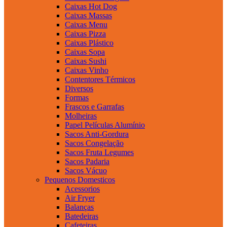
Caixas Hot Dog
Caixas Massas
Caixas Menu
Caixas Pizza
Caixas Plástico
Caixas Sopa
Caixas Sushi
Caixas Vinho
Contentores Térmicos
Diversos
Formas
Frascos e Garrafas
Molheiras
Papel Películas Alumínio
Sacos Anti-Gordura
Sacos Congelação
Sacos Fruta Legumes
Sacos Padaria
Sacos Vácuo
Pequenos Domesticos
Acessorios
Air Fryer
Balanças
Batedeiras
Cafeteiras