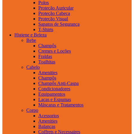
Polos
Proteção Auricular
Proteção Cabeça
Proteção Visual
Sapatos de Segurança
T-Shirts
Higiene e Beleza
Bebe
Champôs
Cremes e Loções
Fraldas
Toalhitas
Cabelo
Amenities
Champôs
Champôs Anti-Caspa
Condicionadores
Equipamentos
Lacas e Espumas
Máscaras e Tratamentos
Corpo
Acessorios
Amenities
Balanças
Coffrets e Necessaires