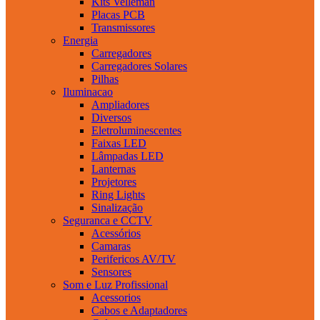
Kits Velleman
Placas PCB
Transmissores
Energia
Carregadores
Carregadores Solares
Pilhas
Iluminacao
Ampliadores
Diversos
Eletroluminescentes
Faixas LED
Lâmpadas LED
Lanternas
Projetores
Ring Lights
Sinalização
Seguranca e CCTV
Acessórios
Camaras
Perifericos AV/TV
Sensores
Som e Luz Profissional
Acessorios
Cabos e Adaptadores