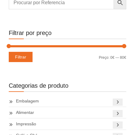
Filtrar por preço
Preç
Preç
Filtrar
Preço:
0€
—
80€
míni
máxi
Categorias de produto
Embalagem
Alimentar
Impressão