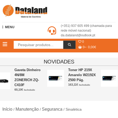
Skip
to
content
Dataland – Material de Escritório
(+351) 937 605 499 (chamada para
MENU
rede móvel nacional)
da.dataland@outlook.pt
0
0
0,00€
NOVIDADES
Gaveta Dinheiro
Toner HP 219X
4N/8M
Amarelo W2192X
ZONERICH ZQ-
2500 Pág.
C410F
163,11
€
Iva Incluido
60,10
€
Iva Incluido
Início
Manutenção
Seguranca
/
/
/ Sinalética