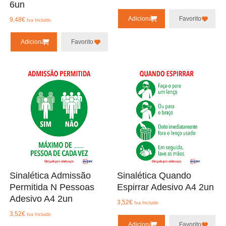
6un
Adicionar
Favorito
9,48
€
Iva Incluido
Adicionar
Favorito
Sinalética Admissão
Sinalética Quando
Permitida N Pessoas
Espirrar Adesivo A4 2un
Adesivo A4 2un
3,52
€
Iva Incluido
3,52
€
Iva Incluido
Adicionar
Favorito