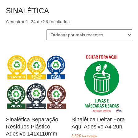
SINALÉTICA
Ordenado
A mostrar 1–24 de 26 resultados
por
mais
recentes
Sinalética Separação
Sinalética Deitar Fora
Resíduos Plástico
Aqui Adesivo A4 2un
Adesivo 141x110mm
3,52
€
Iva Incluido