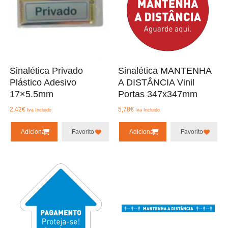
Sinalética Privado
Sinalética MANTENHA
Plástico Adesivo
A DISTÂNCIA Vinil
17×5.5mm
Portas 347x347mm
2,42
€
5,78
€
Iva Incluido
Iva Incluido
Adicionar
Favorito
Adicionar
Favorito