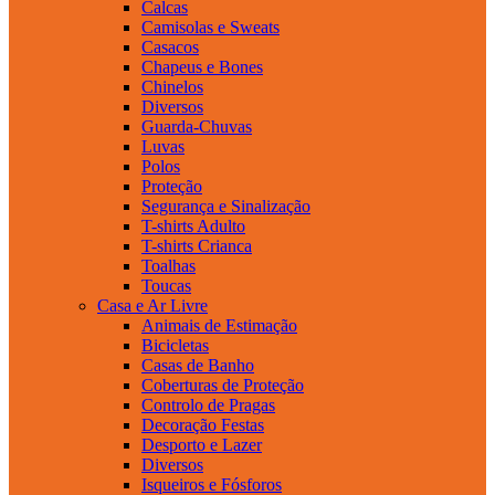
Calcas
Camisolas e Sweats
Casacos
Chapeus e Bones
Chinelos
Diversos
Guarda-Chuvas
Luvas
Polos
Proteção
Segurança e Sinalização
T-shirts Adulto
T-shirts Crianca
Toalhas
Toucas
Casa e Ar Livre
Animais de Estimação
Bicicletas
Casas de Banho
Coberturas de Proteção
Controlo de Pragas
Decoração Festas
Desporto e Lazer
Diversos
Isqueiros e Fósforos