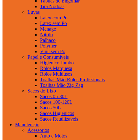
Tábuas de Engomar
Tira Nodoas
Luvas
Latex com Po
Latex sem Po
Menage
Nitrilo
Palhaco
Polymer
Vinil sem Po
Papel e Consumiveis
Higiénico Jumbo
Rolos Marquesa
Rolos Multiusos
Toalhas Mão Rolos Profissionais
Toalhas Mão Zig-Zag
Sacos do Lixo
Sacos 05-30L
Sacos 100-120L
Sacos 50L
Sacos Higienicos
Sacos Reutilizaveis
Manutenção
Acessorios
Auto e Motos