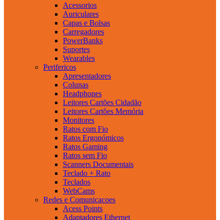
Acessorios
Auriculares
Capas e Bolsas
Carregadores
PowerBanks
Suportes
Wearables
Perifericos
Apresentadores
Colunas
Headphones
Leitores Cartões Cidadão
Leitores Cartões Memória
Monitores
Ratos com Fio
Ratos Ergonómicos
Ratos Gaming
Ratos sem Fio
Scanners Documentais
Teclado + Rato
Teclados
WebCams
Redes e Comunicacoes
Acess Points
Adaptadores Ethernet