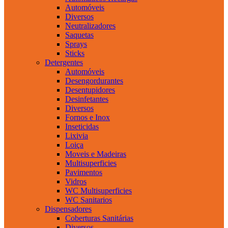
Automóveis
Diversos
Neutralizadores
Saquetas
Sprays
Sticks
Detergentes
Automóveis
Desengordurantes
Desentupidores
Desinfetantes
Diversos
Fornos e Inox
Inseticidas
Lixivia
Loiça
Moveis e Madeiras
Multisuperficies
Pavimentos
Vidros
WC Multisuperficies
WC Sanitarios
Dispensadores
Coberturas Sanitárias
Diversos