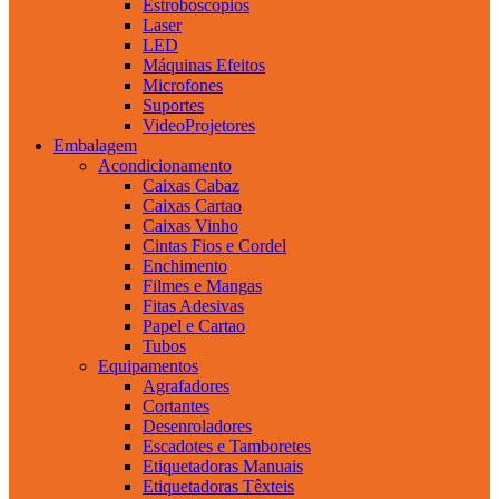
Estroboscopios
Laser
LED
Máquinas Efeitos
Microfones
Suportes
VideoProjetores
Embalagem
Acondicionamento
Caixas Cabaz
Caixas Cartao
Caixas Vinho
Cintas Fios e Cordel
Enchimento
Filmes e Mangas
Fitas Adesivas
Papel e Cartao
Tubos
Equipamentos
Agrafadores
Cortantes
Desenroladores
Escadotes e Tamboretes
Etiquetadoras Manuais
Etiquetadoras Têxteis