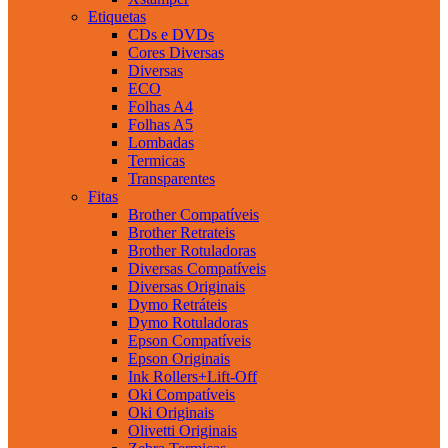
Etiquetas
CDs e DVDs
Cores Diversas
Diversas
ECO
Folhas A4
Folhas A5
Lombadas
Termicas
Transparentes
Fitas
Brother Compatíveis
Brother Retrateis
Brother Rotuladoras
Diversas Compatíveis
Diversas Originais
Dymo Retráteis
Dymo Rotuladoras
Epson Compatíveis
Epson Originais
Ink Rollers+Lift-Off
Oki Compatíveis
Oki Originais
Olivetti Originais