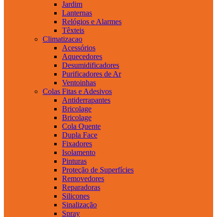
Jardim
Lanternas
Relógios e Alarmes
Têxteis
Climatizacao
Acessórios
Aquecedores
Desumidificadores
Purificadores de Ar
Ventoinhas
Colas Fitas e Adesivos
Antiderrapantes
Bricolage
Bricolage
Cola Quente
Dupla Face
Fixadores
Isolamento
Pinturas
Proteção de Superfícies
Removedores
Reparadoras
Silicones
Sinalização
Spray