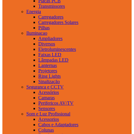
Placas PCB
Transmissores
Energia
Carregadores
Carregadores Solares
Pilhas
Iluminacao
Ampliadores
Diversos
Eletroluminescentes
Faixas LED
Lâmpadas LED
Lanternas
Projetores
Ring Lights
Sinalização
Seguranca e CCTV
Acessórios
Camaras
Perifericos AV/TV
Sensores
Som e Luz Profissional
Acessorios
Cabos e Adaptadores
Colunas