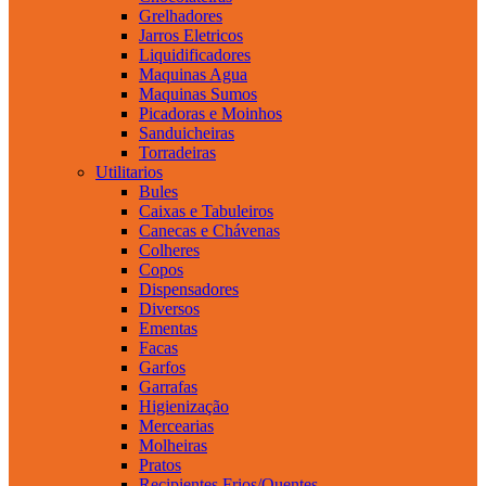
Grelhadores
Jarros Eletricos
Liquidificadores
Maquinas Agua
Maquinas Sumos
Picadoras e Moinhos
Sanduicheiras
Torradeiras
Utilitarios
Bules
Caixas e Tabuleiros
Canecas e Chávenas
Colheres
Copos
Dispensadores
Diversos
Ementas
Facas
Garfos
Garrafas
Higienização
Mercearias
Molheiras
Pratos
Recipientes Frios/Quentes