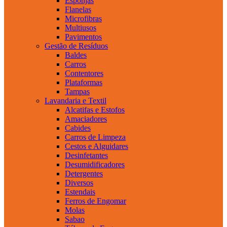
Esponjas
Flanelas
Microfibras
Multiusos
Pavimentos
Gestão de Resíduos
Baldes
Carros
Contentores
Plataformas
Tampas
Lavandaria e Textil
Alcatifas e Estofos
Amaciadores
Cabides
Carros de Limpeza
Cestos e Alguidares
Desinfetantes
Desumidificadores
Detergentes
Diversos
Estendais
Ferros de Engomar
Molas
Sabao