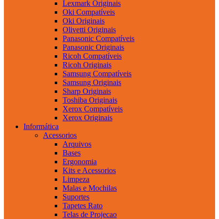
Lexmark Originais
Oki Compatíveis
Oki Originais
Olivetti Originais
Panasonic Compatíveis
Panasonic Originais
Ricoh Compatíveis
Ricoh Originais
Samsung Compatíveis
Samsung Originais
Sharp Originais
Toshiba Originais
Xerox Compatíveis
Xerox Originais
Informática
Acessorios
Arquivos
Bases
Ergonomia
Kits e Acessorios
Limpeza
Malas e Mochilas
Suportes
Tapetes Rato
Telas de Projecao