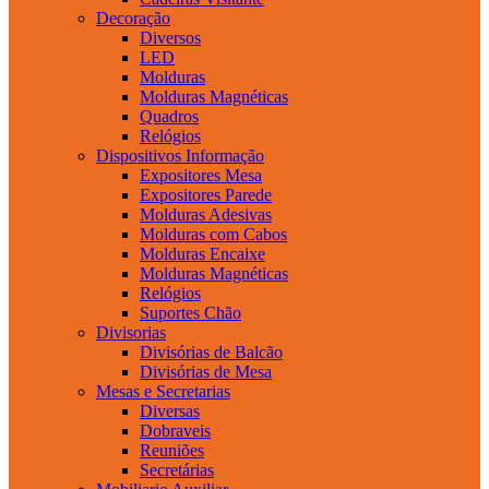
Decoração
Diversos
LED
Molduras
Molduras Magnéticas
Quadros
Relógios
Dispositivos Informação
Expositores Mesa
Expositores Parede
Molduras Adesivas
Molduras com Cabos
Molduras Encaixe
Molduras Magnéticas
Relógios
Suportes Chão
Divisorias
Divisórias de Balcão
Divisórias de Mesa
Mesas e Secretarias
Diversas
Dobraveis
Reuniões
Secretárias