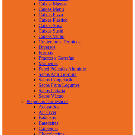
Caixas Massas
Caixas Menu
Caixas Pizza
Caixas Plástico
Caixas Sopa
Caixas Sushi
Caixas Vinho
Contentores Térmicos
Diversos
Formas
Frascos e Garrafas
Molheiras
Papel Películas Alumínio
Sacos Anti-Gordura
Sacos Congelação
Sacos Fruta Legumes
Sacos Padaria
Sacos Vácuo
Pequenos Domesticos
Acessorios
Air Fryer
Balanças
Batedeiras
Cafeteiras
Chocolateiras