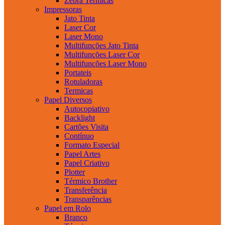
Zebra Termicas
Impressoras
Jato Tinta
Laser Cor
Laser Mono
Multifunções Jato Tinta
Multifunções Laser Cor
Multifunções Laser Mono
Portateis
Rotuladoras
Termicas
Papel Diversos
Autocopiativo
Backlight
Cartões Visita
Contínuo
Formato Especial
Papel Artes
Papel Criativo
Plotter
Térmico Brother
Transferência
Transparências
Papel em Rolo
Branco