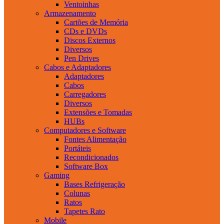
Ventoinhas
Armazenamento
Cartões de Memória
CDs e DVDs
Discos Externos
Diversos
Pen Drives
Cabos e Adaptadores
Adaptadores
Cabos
Carregadores
Diversos
Extensões e Tomadas
HUBs
Computadores e Software
Fontes Alimentação
Portáteis
Recondicionados
Software Box
Gaming
Bases Refrigeração
Colunas
Ratos
Tapetes Rato
Mobile