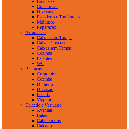
Bicicletas
Construcao
Diversos
Escadotes e Tamboretes
Multiusos
Reparação
Arrumacao
Caixas com Tampa
Caixas Gavetas
Caixas sem Tampa
Cozinha
Estantes
WC
Balancas
Corporais
Cozinha
Dinheiro
Diversas
Postais
Viagem
Calcado e Vestuario
Aventais
Batas
Cabeleireiros
Calcado