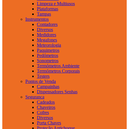
Limpeza e Multiusos
Plataformas
Tampas
Instrumentos
Contadores
Diversos
Medidores
Megafones
Meteorologia
Paquimetros
Pedómetros
Sonometros
Termómetros Ambiente
Termómetros Corporais
Testers
Pontos de Venda
Campainhas
Dispensadores Senhas
Seguranca
Cadeados
Chaveiros
Cofres
Diversos
Porta Chaves
Proteção Antichoque