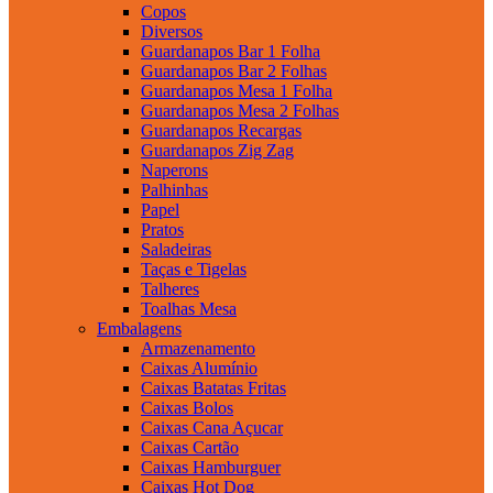
Copos
Diversos
Guardanapos Bar 1 Folha
Guardanapos Bar 2 Folhas
Guardanapos Mesa 1 Folha
Guardanapos Mesa 2 Folhas
Guardanapos Recargas
Guardanapos Zig Zag
Naperons
Palhinhas
Papel
Pratos
Saladeiras
Taças e Tigelas
Talheres
Toalhas Mesa
Embalagens
Armazenamento
Caixas Alumínio
Caixas Batatas Fritas
Caixas Bolos
Caixas Cana Açucar
Caixas Cartão
Caixas Hamburguer
Caixas Hot Dog