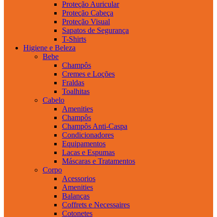
Proteção Auricular
Proteção Cabeça
Proteção Visual
Sapatos de Segurança
T-Shirts
Higiene e Beleza
Bebe
Champôs
Cremes e Loções
Fraldas
Toalhitas
Cabelo
Amenities
Champôs
Champôs Anti-Caspa
Condicionadores
Equipamentos
Lacas e Espumas
Máscaras e Tratamentos
Corpo
Acessorios
Amenities
Balanças
Coffrets e Necessaires
Cotonetes