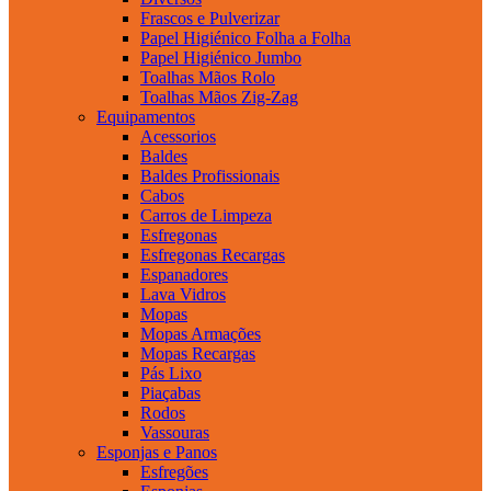
Frascos e Pulverizar
Papel Higiénico Folha a Folha
Papel Higiénico Jumbo
Toalhas Mãos Rolo
Toalhas Mãos Zig-Zag
Equipamentos
Acessorios
Baldes
Baldes Profissionais
Cabos
Carros de Limpeza
Esfregonas
Esfregonas Recargas
Espanadores
Lava Vidros
Mopas
Mopas Armações
Mopas Recargas
Pás Lixo
Piaçabas
Rodos
Vassouras
Esponjas e Panos
Esfregões