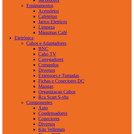
Mexedores
Equipamentos
Acessórios
Cafeteiras
Jarros Eletricos
Limpeza
Máquinas Café
Eletrónica
Cabos e Adaptadores
BNC
Cabo TV
Carregadores
Comandos
Diversos
Extensoes e Tomadas
Fichas e Conectores DC
Mangas
Organizacao Cabos
Rca Scart S-vhs
Componentes
Auto
Condensadores
Conectores
Diversos
Kits Velleman