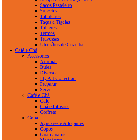
Sacos Pasteleiro
Suportes
Tabuleiros
Taças e Tigelas
Talheres
Termos
Travessas
Utensílios de Cozinha
Café e Chá
Acessorios
Arrumar
Bules
Diversos
Illy Art Collection
Preparar
Servir
Café e Chá
Café
Chá e Infusões
Coffrets
Copa
Açucares e Adoçantes
Copos
Guardanapos