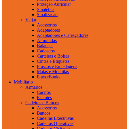
Proteção Auricular
Sinalética
Sinalizacao
Viajar
Acessórios
Adaptadores
Adaptadores e Carregadores
Almofadas
Balanças
Cadeados
Carteiras e Bolsas
Cintas e Etiquetas
Frascos e Embalagens
Malas e Mochilas
PowerBanks
Mobiliario
Armarios
Cacifos
Estantes
Cadeiras e Bancos
Acessorios
Bancos
Cadeiras Executivas
Cadeiras Operativas
Cadeiras Visitante