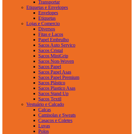
Transportar
Etiquetas e Envelopes
Envelopes
Etiquetas
Lojas e Comercio
Diversos
Fitas e Lacos
Papel Embrulho
Sacos Auto Servico
Sacos Cristal
Sacos MiniGrip
Sacos Non-Woven
Sacos Papel
Sacos Papel Asas
Sacos Papel Premium
Sacos Plástico
Sacos Plastico Asas
Sacos Stand Up
Sacos Textil
Vestuário e Calçado
Calças
Camisolas e Sweats
Casacos e Coletes
Luvas
Polos