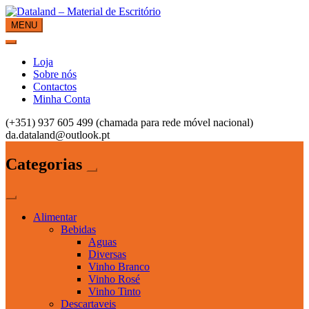
Skip
to
MENU
Dataland – Material de Escritório
Material de Escritório
content
Loja
Sobre nós
Contactos
Minha Conta
(+351) 937 605 499 (chamada para rede móvel nacional)
da.dataland@outlook.pt
Categorias
Alimentar
Bebidas
Aguas
Diversas
Vinho Branco
Vinho Rosé
Vinho Tinto
Descartaveis