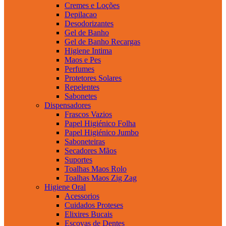
Cremes e Loções
Depilacao
Desodorizantes
Gel de Banho
Gel de Banho Recargas
Higiene Intima
Maos e Pes
Perfumes
Protetores Solares
Repelentes
Sabonetes
Dispensadores
Frascos Vazios
Papel Higiénico Folha
Papel Higiénico Jumbo
Saboneteiras
Secadores Mãos
Suportes
Toalhas Maos Rolo
Toalhas Maos Zig Zag
Higiene Oral
Acessorios
Cuidados Proteses
Elixires Bucais
Escovas de Dentes