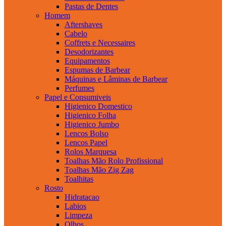
Pastas de Dentes
Homem
Aftershaves
Cabelo
Coffrets e Necessaires
Desodorizantes
Equipamentos
Espumas de Barbear
Máquinas e Lâminas de Barbear
Perfumes
Papel e Consumiveis
Higienico Domestico
Higienico Folha
Higienico Jumbo
Lencos Bolso
Lencos Papel
Rolos Marquesa
Toalhas Mão Rolo Profissional
Toalhas Mão Zig Zag
Toalhitas
Rosto
Hidratacao
Labios
Limpeza
Olhos