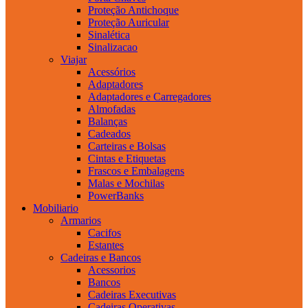
Proteção Antichoque
Proteção Auricular
Sinalética
Sinalizacao
Viajar
Acessórios
Adaptadores
Adaptadores e Carregadores
Almofadas
Balanças
Cadeados
Carteiras e Bolsas
Cintas e Etiquetas
Frascos e Embalagens
Malas e Mochilas
PowerBanks
Mobiliario
Armarios
Cacifos
Estantes
Cadeiras e Bancos
Acessorios
Bancos
Cadeiras Executivas
Cadeiras Operativas