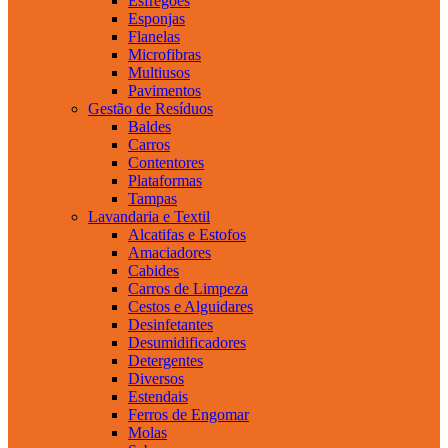
Esfregões
Esponjas
Flanelas
Microfibras
Multiusos
Pavimentos
Gestão de Resíduos
Baldes
Carros
Contentores
Plataformas
Tampas
Lavandaria e Textil
Alcatifas e Estofos
Amaciadores
Cabides
Carros de Limpeza
Cestos e Alguidares
Desinfetantes
Desumidificadores
Detergentes
Diversos
Estendais
Ferros de Engomar
Molas