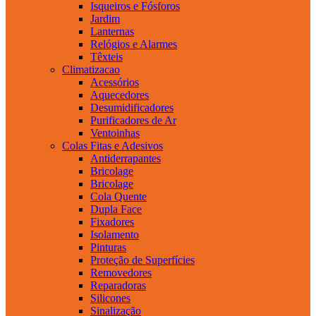
Isqueiros e Fósforos
Jardim
Lanternas
Relógios e Alarmes
Têxteis
Climatizacao
Acessórios
Aquecedores
Desumidificadores
Purificadores de Ar
Ventoinhas
Colas Fitas e Adesivos
Antiderrapantes
Bricolage
Bricolage
Cola Quente
Dupla Face
Fixadores
Isolamento
Pinturas
Proteção de Superfícies
Removedores
Reparadoras
Silicones
Sinalização