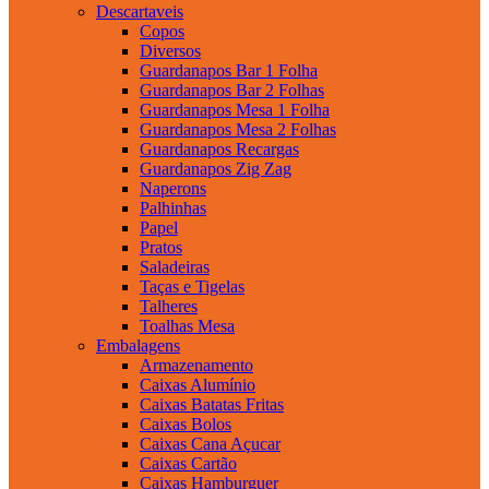
Descartaveis
Copos
Diversos
Guardanapos Bar 1 Folha
Guardanapos Bar 2 Folhas
Guardanapos Mesa 1 Folha
Guardanapos Mesa 2 Folhas
Guardanapos Recargas
Guardanapos Zig Zag
Naperons
Palhinhas
Papel
Pratos
Saladeiras
Taças e Tigelas
Talheres
Toalhas Mesa
Embalagens
Armazenamento
Caixas Alumínio
Caixas Batatas Fritas
Caixas Bolos
Caixas Cana Açucar
Caixas Cartão
Caixas Hamburguer