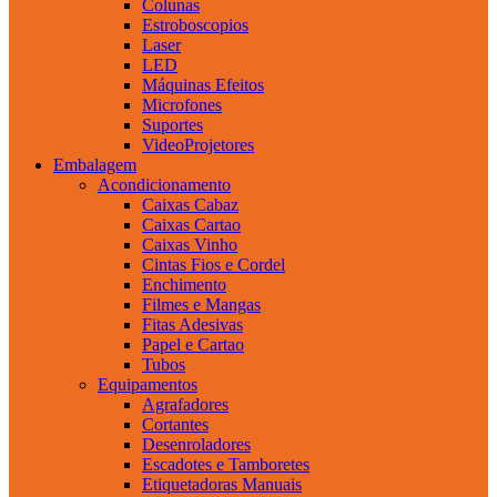
Colunas
Estroboscopios
Laser
LED
Máquinas Efeitos
Microfones
Suportes
VideoProjetores
Embalagem
Acondicionamento
Caixas Cabaz
Caixas Cartao
Caixas Vinho
Cintas Fios e Cordel
Enchimento
Filmes e Mangas
Fitas Adesivas
Papel e Cartao
Tubos
Equipamentos
Agrafadores
Cortantes
Desenroladores
Escadotes e Tamboretes
Etiquetadoras Manuais