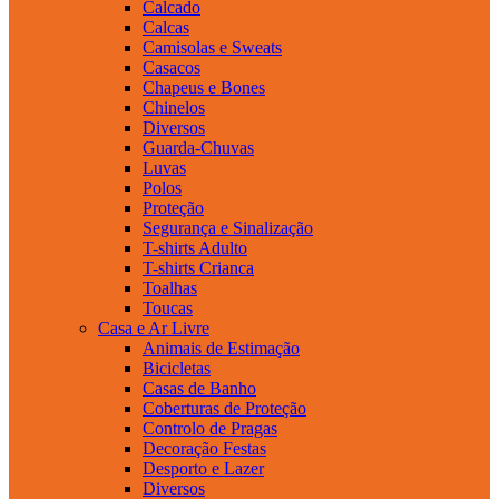
Calcado
Calcas
Camisolas e Sweats
Casacos
Chapeus e Bones
Chinelos
Diversos
Guarda-Chuvas
Luvas
Polos
Proteção
Segurança e Sinalização
T-shirts Adulto
T-shirts Crianca
Toalhas
Toucas
Casa e Ar Livre
Animais de Estimação
Bicicletas
Casas de Banho
Coberturas de Proteção
Controlo de Pragas
Decoração Festas
Desporto e Lazer
Diversos