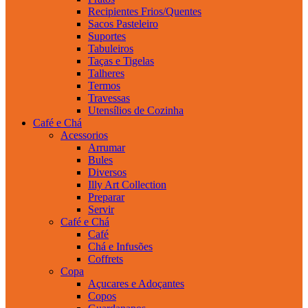
Recipientes Frios/Quentes
Sacos Pasteleiro
Suportes
Tabuleiros
Taças e Tigelas
Talheres
Termos
Travessas
Utensílios de Cozinha
Café e Chá
Acessorios
Arrumar
Bules
Diversos
Illy Art Collection
Preparar
Servir
Café e Chá
Café
Chá e Infusões
Coffrets
Copa
Açucares e Adoçantes
Copos