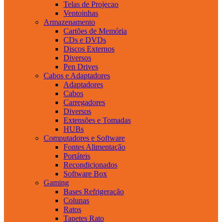
Telas de Projecao
Ventoinhas
Armazenamento
Cartões de Memória
CDs e DVDs
Discos Externos
Diversos
Pen Drives
Cabos e Adaptadores
Adaptadores
Cabos
Carregadores
Diversos
Extensões e Tomadas
HUBs
Computadores e Software
Fontes Alimentação
Portáteis
Recondicionados
Software Box
Gaming
Bases Refrigeração
Colunas
Ratos
Tapetes Rato