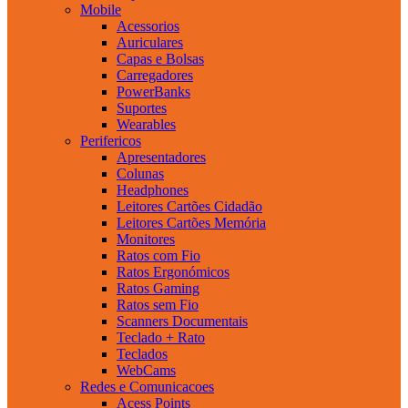
Mobile
Acessorios
Auriculares
Capas e Bolsas
Carregadores
PowerBanks
Suportes
Wearables
Perifericos
Apresentadores
Colunas
Headphones
Leitores Cartões Cidadão
Leitores Cartões Memória
Monitores
Ratos com Fio
Ratos Ergonómicos
Ratos Gaming
Ratos sem Fio
Scanners Documentais
Teclado + Rato
Teclados
WebCams
Redes e Comunicacoes
Acess Points