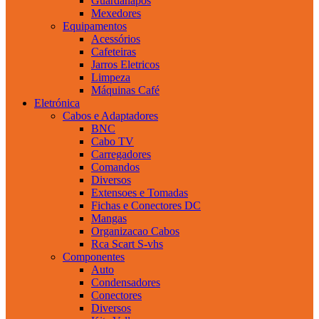
Guardanapos
Mexedores
Equipamentos
Acessórios
Cafeteiras
Jarros Eletricos
Limpeza
Máquinas Café
Eletrónica
Cabos e Adaptadores
BNC
Cabo TV
Carregadores
Comandos
Diversos
Extensoes e Tomadas
Fichas e Conectores DC
Mangas
Organizacao Cabos
Rca Scart S-vhs
Componentes
Auto
Condensadores
Conectores
Diversos