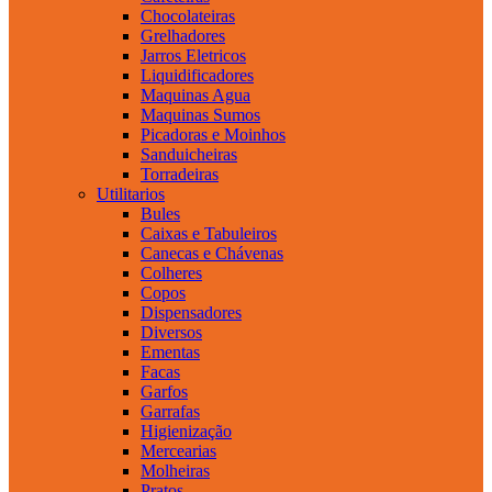
Chocolateiras
Grelhadores
Jarros Eletricos
Liquidificadores
Maquinas Agua
Maquinas Sumos
Picadoras e Moinhos
Sanduicheiras
Torradeiras
Utilitarios
Bules
Caixas e Tabuleiros
Canecas e Chávenas
Colheres
Copos
Dispensadores
Diversos
Ementas
Facas
Garfos
Garrafas
Higienização
Mercearias
Molheiras
Pratos