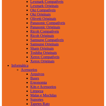
Lexmark Compatíveis
Lexmark Originais
Oki Compatíveis
Oki Originais
Olivetti Originais
Panasonic Compatíveis
Panasonic Originais
Ricoh Compatíveis
Ricoh Originais
Samsung Compatíveis
Samsung Originais
Sharp Originais
Toshiba Originais
Xerox Compatíveis
Xerox Originais
Informática
Acessorios
Arquivos
Bases
Ergonomia
Kits e Acessorios
Limpeza
Malas e Mochilas
Suportes
Tapetes Rato