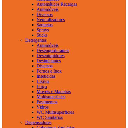
Automáticos Recargas
Automóveis
Diversos
Neutralizadores
Saquetas
Sprays
Sticks
Detergentes
Automóveis
Desengordurantes
Desentupidores
Desinfetantes
Diversos
Fornos e Inox
Inseticidas
Lixivia
Loiça
Moveis e Madeiras
Multisuperficies
Pavimentos
Vidros
WC Multisuperficies
WC Sanitarios
Dispensadores
Coberturas Sanitárias