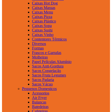
Caixas Hot Dog
Caixas Massas
Caixas Menu
Caixas Pizza
Caixas Plástico
Caixas Sopa
Caixas Sushi
Caixas Vinho
Contentores Térmicos
Diversos
Formas
Frascos e Garrafas
Molheiras
Papel Películas Alumínio
Sacos Anti-Gordura
Sacos Congelação
Sacos Fruta Legumes
Sacos Padaria
Sacos Vácuo
Pequenos Domesticos
Acessorios
Air Fryer
Balanças
Batedeiras
Cafeteiras