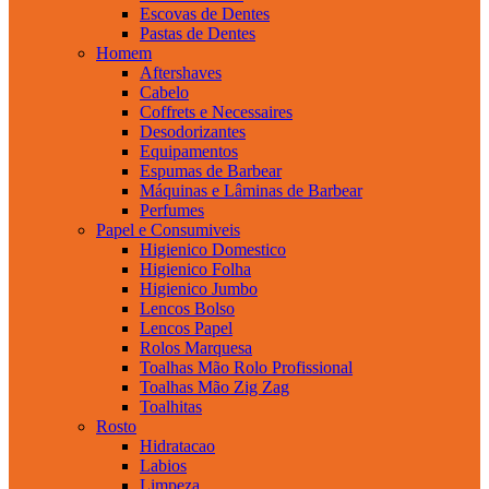
Escovas de Dentes
Pastas de Dentes
Homem
Aftershaves
Cabelo
Coffrets e Necessaires
Desodorizantes
Equipamentos
Espumas de Barbear
Máquinas e Lâminas de Barbear
Perfumes
Papel e Consumiveis
Higienico Domestico
Higienico Folha
Higienico Jumbo
Lencos Bolso
Lencos Papel
Rolos Marquesa
Toalhas Mão Rolo Profissional
Toalhas Mão Zig Zag
Toalhitas
Rosto
Hidratacao
Labios
Limpeza