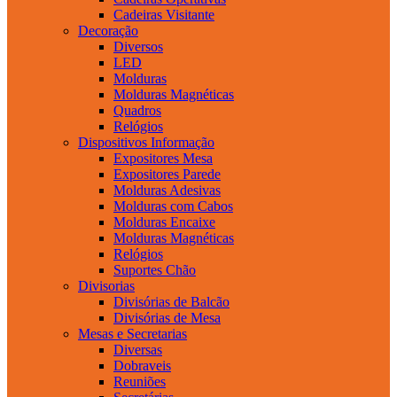
Cadeiras Visitante
Decoração
Diversos
LED
Molduras
Molduras Magnéticas
Quadros
Relógios
Dispositivos Informação
Expositores Mesa
Expositores Parede
Molduras Adesivas
Molduras com Cabos
Molduras Encaixe
Molduras Magnéticas
Relógios
Suportes Chão
Divisorias
Divisórias de Balcão
Divisórias de Mesa
Mesas e Secretarias
Diversas
Dobraveis
Reuniões