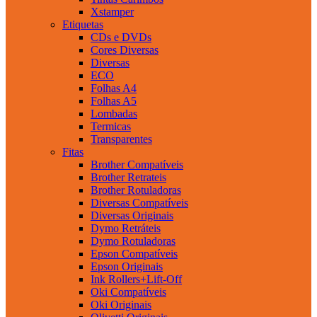
Xstamper
Etiquetas
CDs e DVDs
Cores Diversas
Diversas
ECO
Folhas A4
Folhas A5
Lombadas
Termicas
Transparentes
Fitas
Brother Compatíveis
Brother Retrateis
Brother Rotuladoras
Diversas Compatíveis
Diversas Originais
Dymo Retráteis
Dymo Rotuladoras
Epson Compatíveis
Epson Originais
Ink Rollers+Lift-Off
Oki Compatíveis
Oki Originais