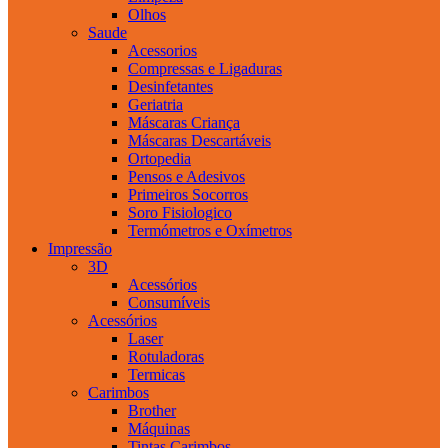
Olhos
Saude
Acessorios
Compressas e Ligaduras
Desinfetantes
Geriatria
Máscaras Criança
Máscaras Descartáveis
Ortopedia
Pensos e Adesivos
Primeiros Socorros
Soro Fisiologico
Termómetros e Oxímetros
Impressão
3D
Acessórios
Consumíveis
Acessórios
Laser
Rotuladoras
Termicas
Carimbos
Brother
Máquinas
Tintas Carimbos