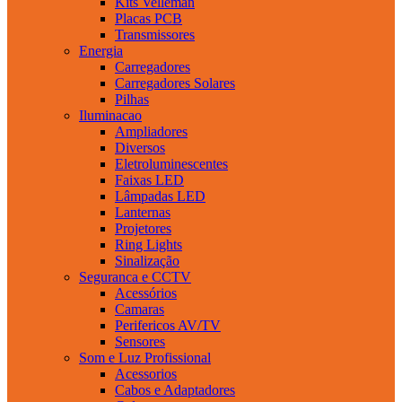
Kits Velleman
Placas PCB
Transmissores
Energia
Carregadores
Carregadores Solares
Pilhas
Iluminacao
Ampliadores
Diversos
Eletroluminescentes
Faixas LED
Lâmpadas LED
Lanternas
Projetores
Ring Lights
Sinalização
Seguranca e CCTV
Acessórios
Camaras
Perifericos AV/TV
Sensores
Som e Luz Profissional
Acessorios
Cabos e Adaptadores