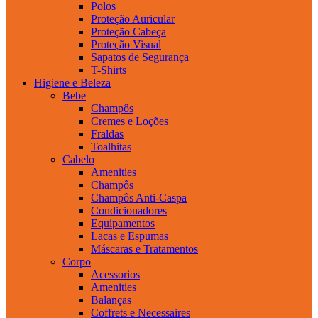
Polos
Proteção Auricular
Proteção Cabeça
Proteção Visual
Sapatos de Segurança
T-Shirts
Higiene e Beleza
Bebe
Champôs
Cremes e Loções
Fraldas
Toalhitas
Cabelo
Amenities
Champôs
Champôs Anti-Caspa
Condicionadores
Equipamentos
Lacas e Espumas
Máscaras e Tratamentos
Corpo
Acessorios
Amenities
Balanças
Coffrets e Necessaires