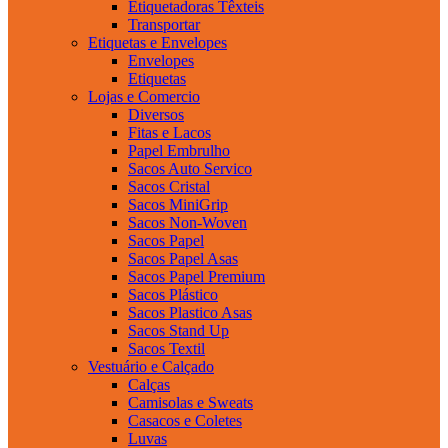
Etiquetadoras Têxteis
Transportar
Etiquetas e Envelopes
Envelopes
Etiquetas
Lojas e Comercio
Diversos
Fitas e Lacos
Papel Embrulho
Sacos Auto Servico
Sacos Cristal
Sacos MiniGrip
Sacos Non-Woven
Sacos Papel
Sacos Papel Asas
Sacos Papel Premium
Sacos Plástico
Sacos Plastico Asas
Sacos Stand Up
Sacos Textil
Vestuário e Calçado
Calças
Camisolas e Sweats
Casacos e Coletes
Luvas