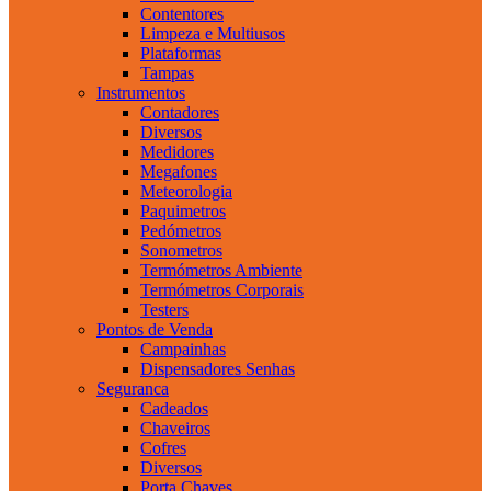
Contentores
Limpeza e Multiusos
Plataformas
Tampas
Instrumentos
Contadores
Diversos
Medidores
Megafones
Meteorologia
Paquimetros
Pedómetros
Sonometros
Termómetros Ambiente
Termómetros Corporais
Testers
Pontos de Venda
Campainhas
Dispensadores Senhas
Seguranca
Cadeados
Chaveiros
Cofres
Diversos
Porta Chaves