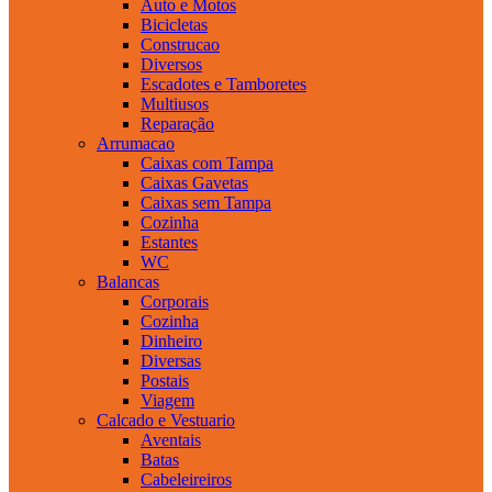
Auto e Motos
Bicicletas
Construcao
Diversos
Escadotes e Tamboretes
Multiusos
Reparação
Arrumacao
Caixas com Tampa
Caixas Gavetas
Caixas sem Tampa
Cozinha
Estantes
WC
Balancas
Corporais
Cozinha
Dinheiro
Diversas
Postais
Viagem
Calcado e Vestuario
Aventais
Batas
Cabeleireiros