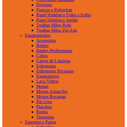
Diversos
Frascos e Pulverizar
Papel Higiénico Folha a Folha
Papel Higiénico Jumbo
Toalhas Mãos Rolo
Toalhas Mãos Zig-Zag
Equipamentos
Acessorios
Baldes
Baldes Profissionais
Cabos
Carros de Limpeza
Esfregonas
Esfregonas Recargas
Espanadores
Lava Vidros
Mopas
Mopas Armações
Mopas Recargas
Pás Lixo
Piaçabas
Rodos
Vassouras
Esponjas e Panos