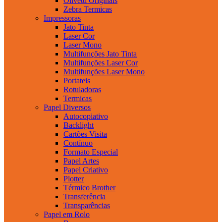
Olivetti Originais
Zebra Termicas
Impressoras
Jato Tinta
Laser Cor
Laser Mono
Multifunções Jato Tinta
Multifunções Laser Cor
Multifunções Laser Mono
Portateis
Rotuladoras
Termicas
Papel Diversos
Autocopiativo
Backlight
Cartões Visita
Contínuo
Formato Especial
Papel Artes
Papel Criativo
Plotter
Térmico Brother
Transferência
Transparências
Papel em Rolo