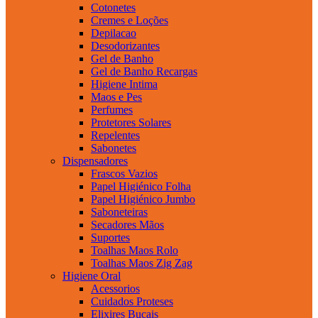
Cotonetes
Cremes e Loções
Depilacao
Desodorizantes
Gel de Banho
Gel de Banho Recargas
Higiene Intima
Maos e Pes
Perfumes
Protetores Solares
Repelentes
Sabonetes
Dispensadores
Frascos Vazios
Papel Higiénico Folha
Papel Higiénico Jumbo
Saboneteiras
Secadores Mãos
Suportes
Toalhas Maos Rolo
Toalhas Maos Zig Zag
Higiene Oral
Acessorios
Cuidados Proteses
Elixires Bucais