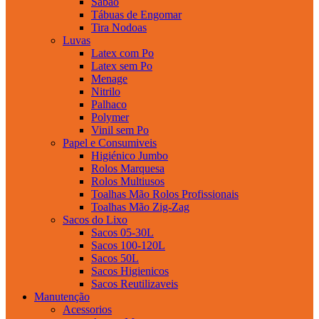
Sabao
Tábuas de Engomar
Tira Nodoas
Luvas
Latex com Po
Latex sem Po
Menage
Nitrilo
Palhaco
Polymer
Vinil sem Po
Papel e Consumiveis
Higiénico Jumbo
Rolos Marquesa
Rolos Multiusos
Toalhas Mão Rolos Profissionais
Toalhas Mão Zig-Zag
Sacos do Lixo
Sacos 05-30L
Sacos 100-120L
Sacos 50L
Sacos Higienicos
Sacos Reutilizaveis
Manutenção
Acessorios