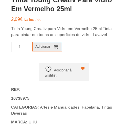
Em Vermelho 25ml
2,09
€
Iva Incluido
Tinta Young Creativ para Vidro em Vermelho 25ml Tinta
para pintar em todas as superficies de vidro. Lavavel
Quantidade
Adicionar
de
Tinta
Young
Creativ
Adicionar à
para
wishlist
Vidro
em
REF:
Vermelho
10738975
25ml
CATEGORIAS:
Artes e Manualidades
,
Papelaria
,
Tintas
Diversas
MARCA:
UHU