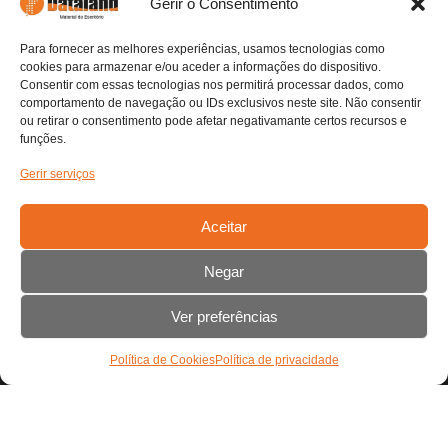
Gerir o Consentimento
Politica de Privacidade
Envios e Devoluções
Para fornecer as melhores experiências, usamos tecnologias como
Pagamentos Seguros
cookies para armazenar e/ou aceder a informações do dispositivo.
Livre de Resolução
Consentir com essas tecnologias nos permitirá processar dados, como
Livro de Reclamações
comportamento de navegação ou IDs exclusivos neste site. Não consentir
ou retirar o consentimento pode afetar negativamante certos recursos e
funções.
Contactos
Gerir serviços
Detalhes da Empresa
Fale Connosco
Aceitar
Contactos
Negar
Carrinho
Ver preferências
Nenhum produto no carrinho.
Política de Cookies
Política de privacidade