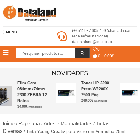
Skip
to
content
Dataland – Material de Escritório
(+351) 937 605 499 (chamada para
MENU
rede móvel nacional)
da.dataland@outlook.pt
0
0
0,00€
NOVIDADES
Film Cera
Toner HP 220X
084mmx74mts
Preto W2200X
2300 ZEBRA 12
7500 Pág.
Rolos
249,00
€
Iva Incluido
34,00
€
Iva Incluido
Início
Papelaria
Artes e Manualidades
Tintas
/
/
/
Diversas
/ Tinta Young Creativ para Vidro em Vermelho 25ml